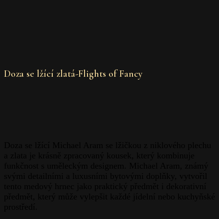
Doza se lžící zlatá-Flights of Fancy
Doza se lžící Michael Aram se lžičkou z niklového plechu
a zlata je krásně zpracovaný kousek, který kombinuje
funkčnost s uměleckým designem. Michael Aram, známý
svými detailními a luxusními bytovými doplňky, vytvořil
tento medový hrnec jako praktický předmět i dekorativní
předmět, který může vylepšit každé jídelní nebo kuchyňské
prostředí.