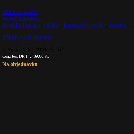
Přidat do košíku
Rychlé zobrazení
Bordallo Pinheiro
,
Džbány
,
Keramické výrobky
,
Kuchyň
,
St
Džbán 2,75l-Tomato
Cena s DPH:
2951,19
Kč
Cena bez DPH:
2439,00
Kč
Na objednávku