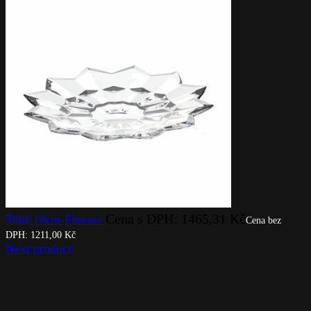
Cena s DPH:
1465,31
Kč
Talíř 19cm-Finesse
Cena bez
DPH:
1211,00
Kč
Next product