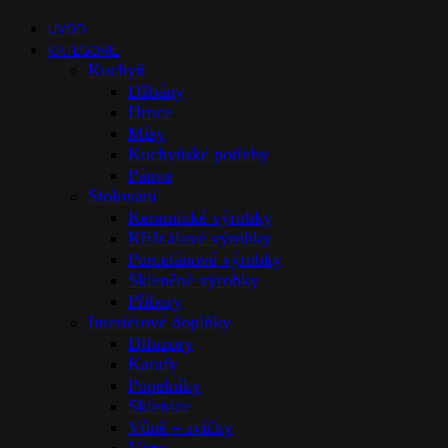
ÚVOD
KATEGORIE
Kuchyň
Džbány
Hrnce
Mísy
Kuchyňské potřeby
Pánve
Stolováni
Keramické výrobky
Křišťálové výrobky
Porcelánové výrobky
Skleněné výrobky
Příbory
Interiérové doplňky
Difuzory
Karafy
Popelníky
Sklenice
Vůně – svíčky