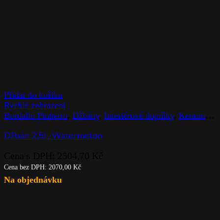
Přidat do košíku
Rychlé zobrazení
Bordallo Pinheiro
,
Džbány
,
Interiérové doplňky
,
Keramické výrobky
Džbán 2,5L-Watermelon
Cena s DPH:
2504,70
Kč
Cena bez DPH:
2070,00
Kč
Na objednávku