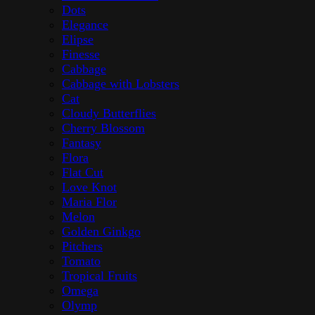
Dots
Elegance
Elipse
Finesse
Cabbage
Cabbage with Lobsters
Cat
Cloudy Butterflies
Cherry Blossom
Fantasy
Flora
Flat Cut
Love Knot
Maria Flor
Melon
Golden Ginkgo
Pitchers
Tomato
Tropical Fruits
Omega
Olymp