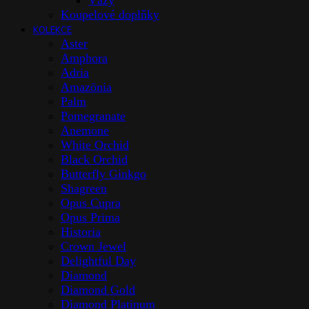
Vázy
Koupelové doplňky
KOLEKCE
Aster
Amphora
Adria
Amazōnia
Palm
Pomegranate
Anemone
White Orchid
Black Orchid
Butterfly Ginkgo
Shagreen
Opus Cupra
Opus Prima
Historia
Crown Jewel
Delightful Day
Diamond
Diamond Gold
Diamond Platinum