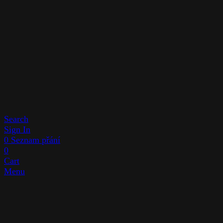
Search
Sign In
0
Seznam přání
0
Cart
Menu