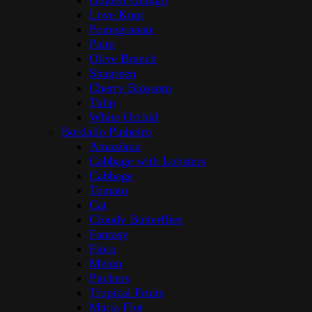
Golden Ginkgo
Love Knot
Pomegranate
Palm
Olive Branch
Shagreen
Cherry Blossom
Tulip
White Orchid
Bordallo Pinheiro
Amazōnia
Cabbage with Lobsters
Cabbage
Tomato
Cat
Cloudy Butterflies
Fantasy
Flora
Melon
Pitchers
Tropical Fruits
Maria Flor