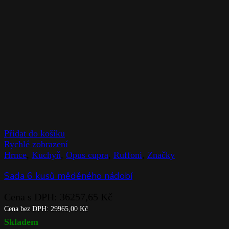
Přidat do košíku
Rychlé zobrazení
Hrnce
,
Kuchyň
,
Opus cupra
,
Ruffoni
,
Značky
Sada 6 kusů měděného nádobí
Cena s DPH:
36257,65
Kč
Cena bez DPH:
29965,00
Kč
Skladem