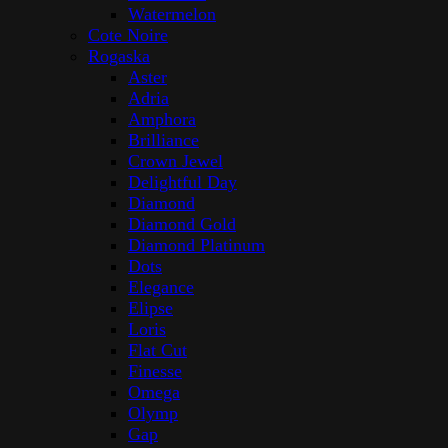
Watermelon
Cote Noire
Rogaska
Aster
Adria
Amphora
Brilliance
Crown Jewel
Delightful Day
Diamond
Diamond Gold
Diamond Platinum
Dots
Elegance
Elipse
Loris
Flat Cut
Finesse
Omega
Olymp
Gap