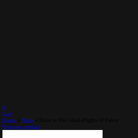
0
Cart
Home
»
Shop
»
Doza se lžící zlatá-Flights of Fancy
Previous product