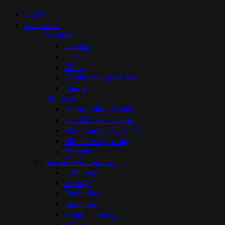
ÚVOD
KATEGORIE
Kuchyň
Džbány
Hrnce
Mísy
Kuchyňské potřeby
Pánve
Stolováni
Keramické výrobky
Křišťálové výrobky
Porcelánové výrobky
Skleněné výrobky
Příbory
Interiérové doplňky
Difuzory
Karafy
Popelníky
Sklenice
Vůně – svíčky