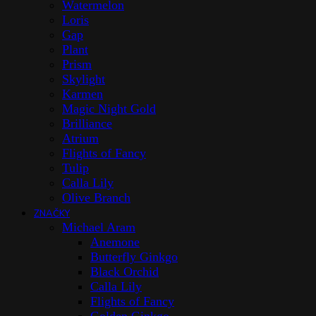
Watermelon
Loris
Gap
Plant
Prism
Skylight
Karmen
Magic Night Gold
Brilliance
Atrium
Flights of Fancy
Tulip
Calla Lily
Olive Branch
ZNAČKY
Michael Aram
Anemone
Butterfly Ginkgo
Black Orchid
Calla Lily
Flights of Fancy