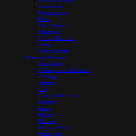
Golden Ginkgo
Love Knot
Pomegranate
Palm
Olive Branch
Shagreen
Cherry Blossom
Tulip
White Orchid
Bordallo Pinheiro
Amazōnia
Cabbage with Lobsters
Cabbage
Tomato
Cat
Cloudy Butterflies
Fantasy
Flora
Melon
Pitchers
Tropical Fruits
Maria Flor