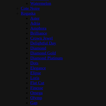
Watermelon
Cote Noire
Rogaska
Aster
Adria
Amphora
Brilliance
Crown Jewel
Delightful Day
Diamond
Diamond Gold
Diamond Platinum
Dots
Elegance
Elipse
Loris
Flat Cut
Finesse
Omega
Olymp
Gap