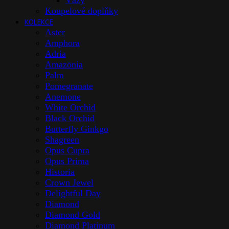
Vázy
Koupelové doplňky
KOLEKCE
Aster
Amphora
Adria
Amazōnia
Palm
Pomegranate
Anemone
White Orchid
Black Orchid
Butterfly Ginkgo
Shagreen
Opus Cupra
Opus Prima
Historia
Crown Jewel
Delightful Day
Diamond
Diamond Gold
Diamond Platinum