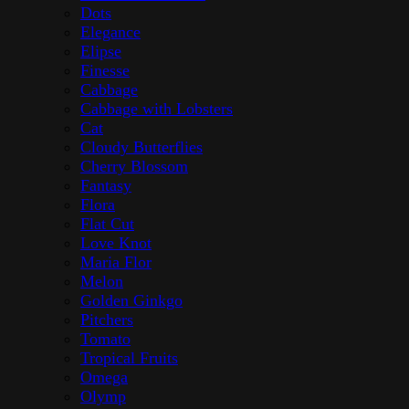
Dots
Elegance
Elipse
Finesse
Cabbage
Cabbage with Lobsters
Cat
Cloudy Butterflies
Cherry Blossom
Fantasy
Flora
Flat Cut
Love Knot
Maria Flor
Melon
Golden Ginkgo
Pitchers
Tomato
Tropical Fruits
Omega
Olymp