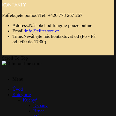
Cena s DPH:
2389,75
Kč
Cena bez DPH:
1975,00
Kč
Skladem
1
2
3
…
15
16
Next
Kategorie
Interiérové doplňky
Difuzory
Karafy
Popelníky
Sklenice
Vázy
Vůně - svíčky