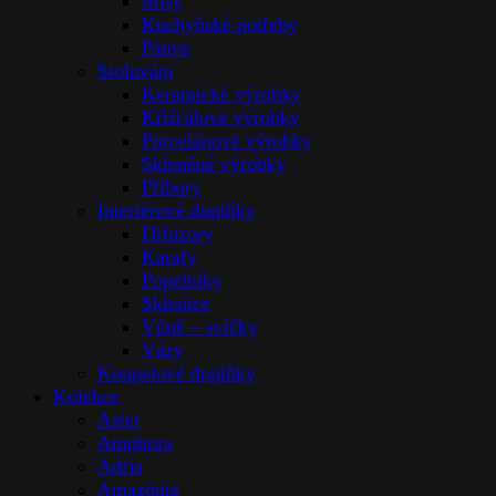
Kolekce
4 Elements
90 DEGREES
Adria
Amazōnia
Amphora
Anemone
Aster
Atrium
Black Orchid
Brilliance
Butterfly Ginkgo
Cabbage
Cabbage with Lobsters
Calla Lily
Cat
Cherry Blossom
Cloudy Butterflies
Crown Jewel
Delightful Day
Diamond
Diamond Gold