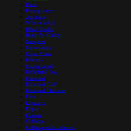
Diamond Platinum
Dots
Elegance
Elipse
Fantasy
Finesse
Flame
Flat Cut
Flights of Fancy
Flora
Gap
Golden Ginkgo
Historia
Karmen
Loris
Love Knot
Magic Night Gold
Maria Flor
Melon
Olive Branch
Olymp