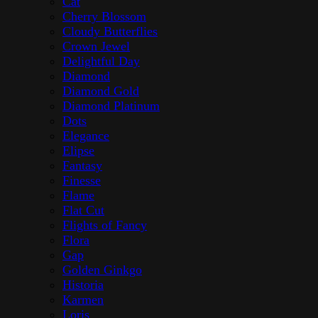
Přidat do košíku
Rychlé zobrazení
Cote noire
,
Interiérové doplňky
,
Skleněné výrobky
,
Stolováni
Côte Noire – 5 Růží Pink Blush
Cena s DPH:
1815,00
Kč
Cena bez DPH:
1500,00
Kč
Na objednávku
Přidat do košíku
Rychlé zobrazení
Cote noire
,
Interiérové doplňky
,
Skleněné výrobky
,
Stolováni
Côte Noire – 9 růžových poupě Blush v černé skleněné váze
Cena s DPH:
2692,25
Kč
Cena bez DPH:
2225,00
Kč