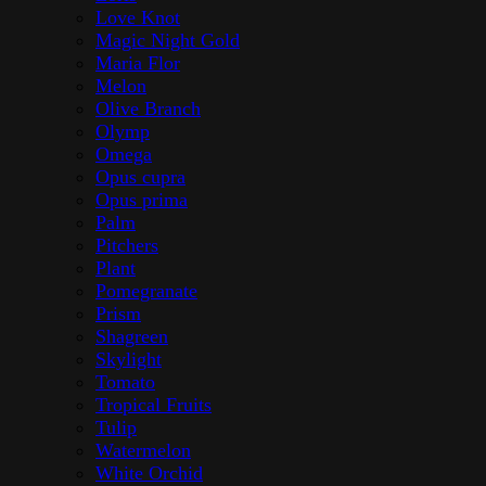
Skladem
Přidat do košíku
Rychlé zobrazení
Cote noire
,
Interiérové doplňky
,
Skleněné výrobky
,
Stolováni