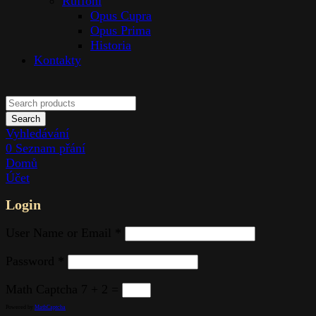
Skleněné výrobky
Příbory
Interiérové doplňky
Difuzory
Karafy
Popelníky
Sklenice
Vůně – svíčky
Vázy
Koupelové doplňky
Kolekce
Aster
Amphora
Adria
Amazōnia
Palm
Pomegranate
Anemone
White Orchid
Black Orchid
Butterfly Ginkgo