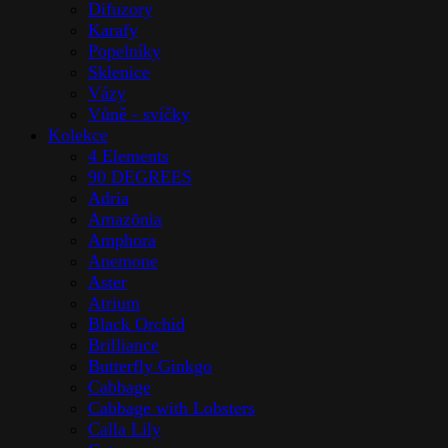
Rychlé zobrazení
Cote noire
,
Interiérové doplňky
,
Skleněné výrobky
,
Stolováni
Côte Noire – 5 Růží Ivory White
Cena s DPH:
1815,00
Kč
Cena bez DPH:
1500,00
Kč
Na objednávku