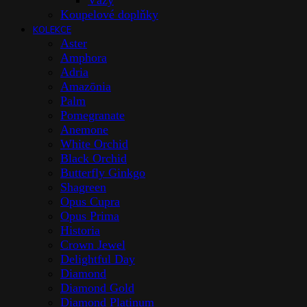
Vázy
Koupelové doplňky
KOLEKCE
Aster
Amphora
Adria
Amazōnia
Palm
Pomegranate
Anemone
White Orchid
Black Orchid
Butterfly Ginkgo
Shagreen
Opus Cupra
Opus Prima
Historia
Crown Jewel
Delightful Day
Diamond
Diamond Gold
Diamond Platinum