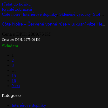
Přidat do košíku
Rychlé zobrazení
Cote noire
,
Interiérové doplňky
,
Skleněné výrobky
,
Stolováni
Côte Noire – 450g Candle Summer Pear
Cena s DPH:
1482,25
Kč
Cena bez DPH:
1225,00
Kč
Na objednávku
Přidat do košíku