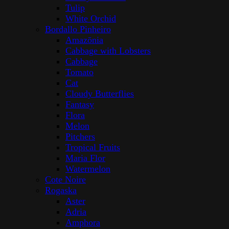
© 2025 Elite Store
INFORMACE
Katalog
Kolekce
Úvod
Kontakty
Obchodní podmínky
Informace a FAQ
Website by Mari
KONTAKTY
Potřebujete pomoc?
Tel: +420 778 267 267
Address:
Náš obchod funguje pouze online
Email:
info@elitestore.cz