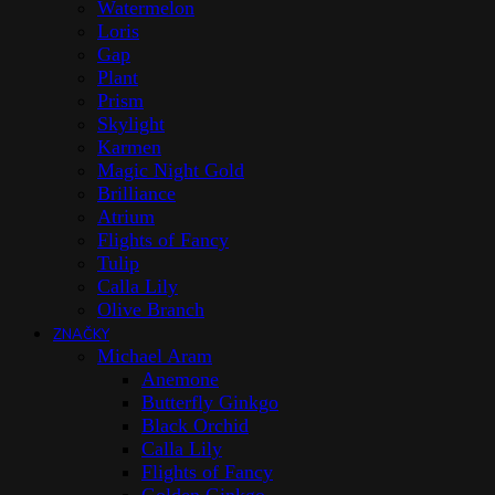
Watermelon
Loris
Gap
Plant
Prism
Skylight
Karmen
Magic Night Gold
Brilliance
Atrium
Flights of Fancy
Tulip
Calla Lily
Olive Branch
ZNAČKY
Michael Aram
Anemone
Butterfly Ginkgo
Black Orchid
Calla Lily
Flights of Fancy