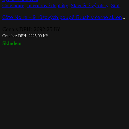
Cart
Cote noire
Home
»
Značky
»
Cote noire
1 – 12 products of 190 products
Seřadit podle
List
2 Columns
3 Columns
4 Columns