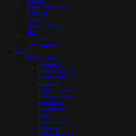
Pánve
Stolováni
Keramické výrobky
Křišťálové výrobky
Ocelové výrobky
Porcelánové výrobky
Příbory
Skleněné výrobky
Značky
Bordallo Pinheiro
Cote noire
Michael Aram
Rogaska
Ruffoni
Cenový filtr
Minimální
Maximální
Filtr
cena
cena