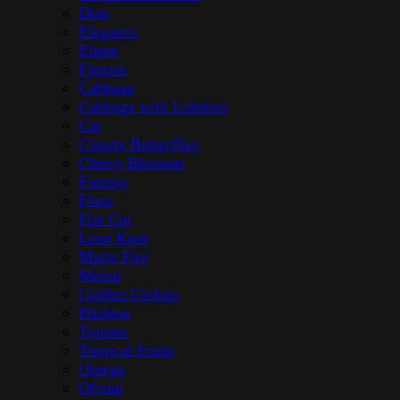
Dots
Elegance
Elipse
Finesse
Cabbage
Cabbage with Lobsters
Cat
Cloudy Butterflies
Cherry Blossom
Fantasy
Flora
Flat Cut
Love Knot
Maria Flor
Melon
Golden Ginkgo
Pitchers
Tomato
Tropical Fruits
Omega
Olymp