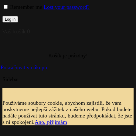
Shagreen
Opus Cupra
Opus Prima
Historia
Crown Jewel
Delightful Day
Diamond
Diamond Gold
Diamond Platinum
Dots
Elegance
Elipse
Finesse
Cabbage
Cabbage with Lobsters
Cat
Cloudy Butterflies
Cherry Blossom
Fantasy
Flora
Flat Cut
Love Knot