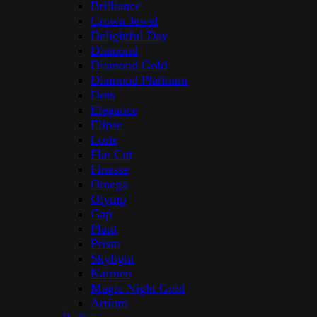
Time:
Neváhejte nás kontaktovat od (Po - Pá
od 9:00 do 17:00)
Scroll To Top
Menu
Úvod
Kategorie
Kuchyň
Džbány
Hrnce
Mísy
Kuchyňské potřeby
Pánve
Stolováni
Keramické výrobky
Křišťálové výrobky
Porcelánové výrobky