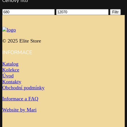
Cena s DPH:
3025,00
Kč
Cena bez DPH:
2500,00
Kč
Na objednávku
Přidat do košíku
Rychlé zobrazení
Cote noire
,
Interiérové doplňky
,
Skleněné výrobky
,
Stolováni
Côte Noire – Bílé vonné růže v luxusní skleněné váze Herringbone
Cena s DPH:
2389,75
Kč
Cena bez DPH:
1975,00
Kč
Na objednávku
Přidat do košíku
Rychlé zobrazení
Cote noire
,
Interiérové doplňky
,
Skleněné výrobky
,
Stolováni
Côte Noire – Červené vonné růže v luxusní váze Herringbone Red