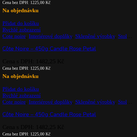
Search
Sign In
0
Seznam přání
0
Cart
Menu