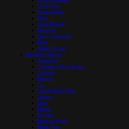
Golden Ginkgo
Love Knot
Pomegranate
Palm
Olive Branch
Shagreen
Cherry Blossom
Tulip
White Orchid
Bordallo Pinheiro
Amazōnia
Cabbage with Lobsters
Cabbage
Tomato
Cat
Cloudy Butterflies
Fantasy
Flora
Melon
Pitchers
Tropical Fruits
Maria Flor