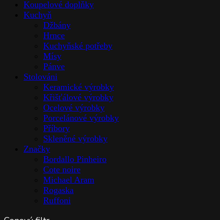
Côte Noire – 9 růžových poupě Ivory v černé skleněné váze
Cena s DPH:
2692,25
Kč
Cena bez DPH:
2225,00
Kč
Skladem
Přidat do košíku
Rychlé zobrazení
Cote noire
,
Interiérové doplňky
,
Skleněné výrobky
,
Stolováni
Côte Noire – Bílé čajové růže a hortenzie v luxusní skleněné váze
Cena s DPH:
1815,00
Kč
Cena bez DPH:
1500,00
Kč
Skladem
Přidat do košíku
Rychlé zobrazení
Cote noire
,
Interiérové doplňky
,
Skleněné výrobky
,
Stolováni
Côte Noire – Bílé vonné magnólie v luxusní váze se zlatou plaketou