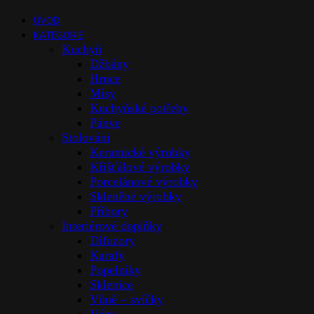
ÚVOD
KATEGORIE
Kuchyň
Džbány
Hrnce
Mísy
Kuchyňské potřeby
Pánve
Stolováni
Keramické výrobky
Křišťálové výrobky
Porcelánové výrobky
Skleněné výrobky
Příbory
Interiérové doplňky
Difuzory
Karafy
Popelníky
Sklenice
Vůně – svíčky