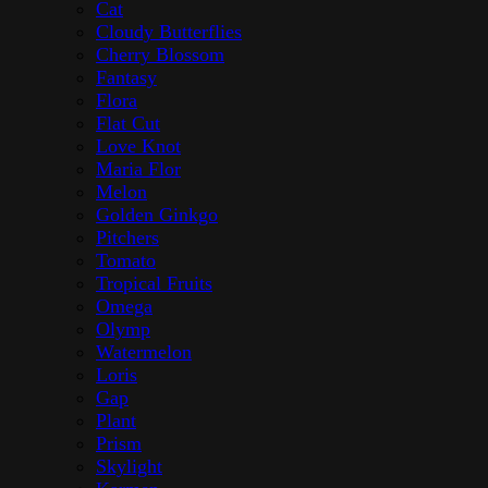
Omega
Opus cupra
Opus prima
Palm
Pitchers
Plant
Pomegranate
Prism
Shagreen
Skylight
Tomato
Tropical Fruits
Tulip
Watermelon
White Orchid
Koupelové doplňky
Kuchyň
Džbány
Hrnce
Kuchyňské potřeby
Mísy