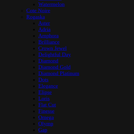
Watermelon
Cote Noire
Rogaska
Aster
Adria
Amphora
Brilliance
Crown Jewel
Delightful Day
Diamond
Diamond Gold
Diamond Platinum
Dots
Elegance
Elipse
Loris
Flat Cut
Finesse
Omega
Olymp
Gap