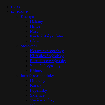
ÚVOD
KATEGORIE
Kuchyň
Džbány
Hrnce
Mísy
Kuchyňské potřeby
Pánve
Stolováni
Keramické výrobky
Křišťálové výrobky
Porcelánové výrobky
Skleněné výrobky
Příbory
Interiérové doplňky
Difuzory
Karafy
Popelníky
Sklenice
Vůně – svíčky