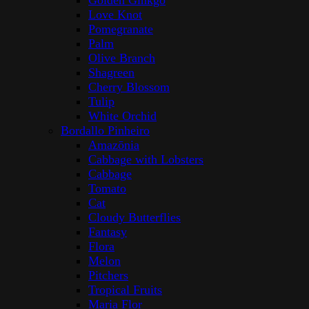
Golden Ginkgo
Love Knot
Pomegranate
Palm
Olive Branch
Shagreen
Cherry Blossom
Tulip
White Orchid
Bordallo Pinheiro
Amazōnia
Cabbage with Lobsters
Cabbage
Tomato
Cat
Cloudy Butterflies
Fantasy
Flora
Melon
Pitchers
Tropical Fruits
Maria Flor