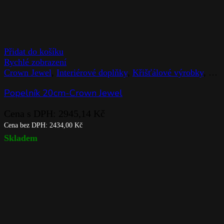
Přidat do košíku
Rychlé zobrazení
Crown Jewel
,
Interiérové doplňky
,
Křišťálové výrobky
,
Pop
Popelník 20cm-Crown Jewel
Cena s DPH:
2945,14
Kč
Cena bez DPH:
2434,00
Kč
Skladem