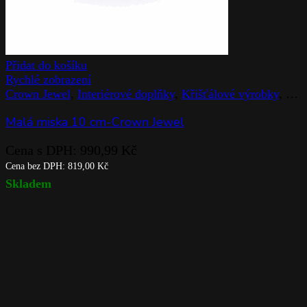
Přidat do košíku
Rychlé zobrazení
Crown Jewel
,
Interiérové doplňky
,
Křišťálové výrobky
,
Mís
Malá miska 10 cm-Crown Jewel
Cena s DPH:
990,99
Kč
Cena bez DPH:
819,00
Kč
Skladem