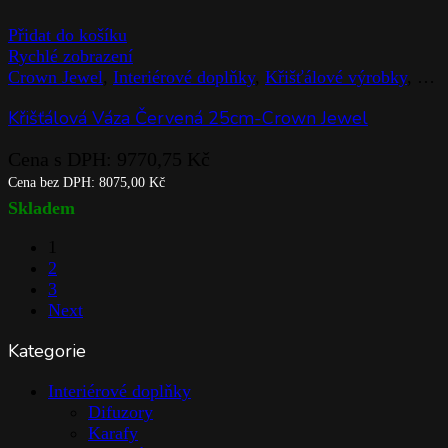
Přidat do košíku
Rychlé zobrazení
Crown Jewel
,
Interiérové doplňky
,
Křišťálové výrobky
,
Rog
Křišťálová Váza Červená 25cm-Crown Jewel
Cena s DPH:
9770,75
Kč
Cena bez DPH:
8075,00
Kč
Skladem
1
2
3
Next
Kategorie
Interiérové doplňky
Difuzory
Karafy