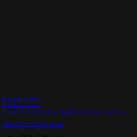
Přidat do košíku
Rychlé zobrazení
Crown Jewel
,
Interiérové doplňky
,
Křišťálové výrobky
,
Mís
Mísa 30cm-Crown Jewel
Cena s DPH:
7256,37
Kč