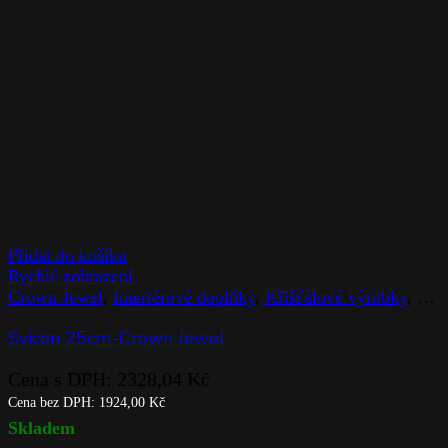
Přidat do košíku
Rychlé zobrazení
Crown Jewel
,
Interiérové doplňky
,
Křišťálové výrobky
,
Rog
Svícen 25cm-Crown Jewel
Cena s DPH:
2328,04
Kč
Cena bez DPH:
1924,00
Kč
Skladem