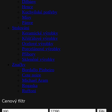
Džbány
Hrnce
Kuchyňské potřeby
Mísy
Pánve
Stolováni
Keramické výrobky
Křišťálové výrobky
Ocelové výrobky
Porcelánové výrobky
Příbory
Skleněné výrobky
Značky
Bordallo Pinheiro
Cote noire
Michael Aram
Rogaska
Ruffoni
Cenový filtr
Minimální
Maximální
Filtr