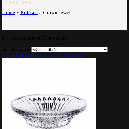
Crown Jewel
Home
»
Kolekce
»
Crown Jewel
1 – 12 products of 26 products
Seřadit podle
List
2 Columns
3 Columns
4 Columns