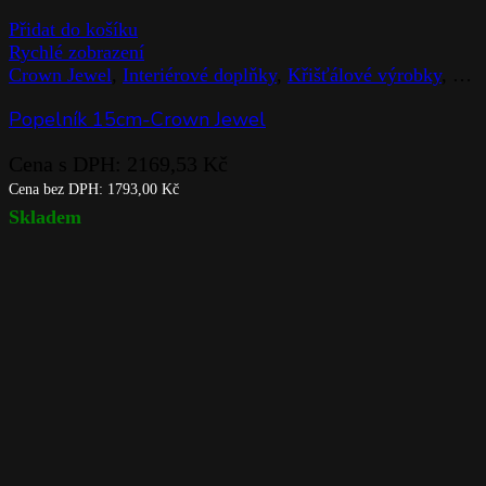
Přidat do košíku
Rychlé zobrazení
Crown Jewel
,
Interiérové doplňky
,
Křišťálové výrobky
,
Pop
Popelník 15cm-Crown Jewel
Cena s DPH:
2169,53
Kč
Cena bez DPH:
1793,00
Kč
Skladem