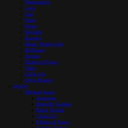
Watermelon
Loris
Gap
Plant
Prism
Skylight
Karmen
Magic Night Gold
Brilliance
Atrium
Flights of Fancy
Tulip
Calla Lily
Olive Branch
ZNAČKY
Michael Aram
Anemone
Butterfly Ginkgo
Black Orchid
Calla Lily
Flights of Fancy