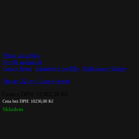
Přidat do košíku
Rychlé zobrazení
Crown Jewel
,
Interiérové doplňky
,
Křišťálové výrobky
,
Rog
Stojan 32cm-Crown Jewel
Cena s DPH:
12385,56
Kč
Cena bez DPH:
10236,00
Kč
Skladem