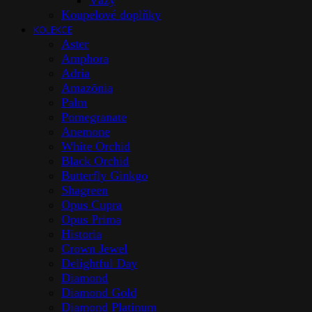
Vázy
Koupelové doplňky
KOLEKCE
Aster
Amphora
Adria
Amazōnia
Palm
Pomegranate
Anemone
White Orchid
Black Orchid
Butterfly Ginkgo
Shagreen
Opus Cupra
Opus Prima
Historia
Crown Jewel
Delightful Day
Diamond
Diamond Gold
Diamond Platinum