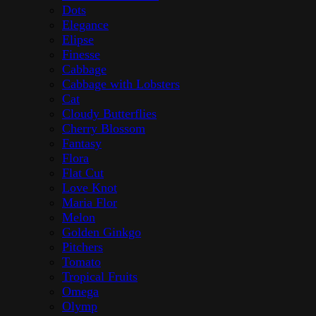
Dots
Elegance
Elipse
Finesse
Cabbage
Cabbage with Lobsters
Cat
Cloudy Butterflies
Cherry Blossom
Fantasy
Flora
Flat Cut
Love Knot
Maria Flor
Melon
Golden Ginkgo
Pitchers
Tomato
Tropical Fruits
Omega
Olymp