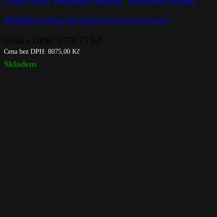
Crown Jewel
,
Interiérové doplňky
,
Křišťálové výrobky
,
Rog
Křišťálová Váza Černá 25cm-Crown Jewel
Cena s DPH:
9770,75
Kč
Cena bez DPH:
8075,00
Kč
Skladem