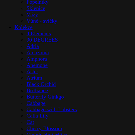
Popelníky
Sklenice
Vázy
Vůně - svíčky
Kolekce
4 Elements
90 DEGREES
Adria
Amazōnia
Amphora
Anemone
Aster
Atrium
Black Orchid
Brilliance
Butterfly Ginkgo
Cabbage
Cabbage with Lobsters
Calla Lily
Cat
Cherry Blossom
Cloudy Butterflies