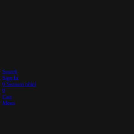
Search
Sign In
0
Seznam přání
0
Cart
Menu