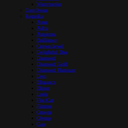
Watermelon
Cote Noire
Rogaska
Aster
Adria
Amphora
Brilliance
Crown Jewel
Delightful Day
Diamond
Diamond Gold
Diamond Platinum
Dots
Elegance
Elipse
Loris
Flat Cut
Finesse
Omega
Olymp
Gap