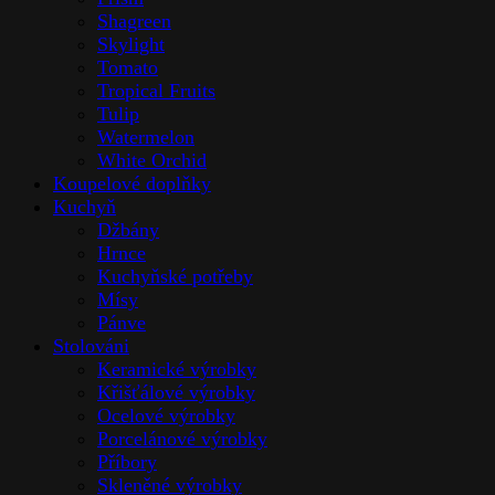
Shagreen
Skylight
Tomato
Tropical Fruits
Tulip
Watermelon
White Orchid
Koupelové doplňky
Kuchyň
Džbány
Hrnce
Kuchyňské potřeby
Mísy
Pánve
Stolováni
Keramické výrobky
Křišťálové výrobky
Ocelové výrobky
Porcelánové výrobky
Příbory
Skleněné výrobky