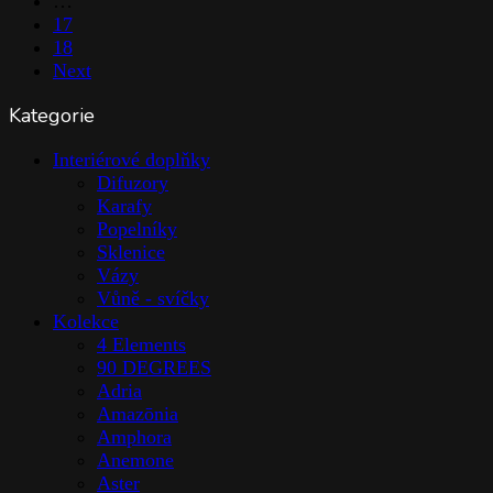
…
17
18
Next
Kategorie
Interiérové doplňky
Difuzory
Karafy
Popelníky
Sklenice
Vázy
Vůně - svíčky
Kolekce
4 Elements
90 DEGREES
Adria
Amazōnia
Amphora
Anemone
Aster