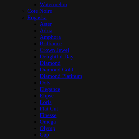
Watermelon
Cote Noire
Rogaska
Aster
Adria
Amphora
Brilliance
Crown Jewel
Delightful Day
Diamond
Diamond Gold
Diamond Platinum
Dots
Elegance
Elipse
Loris
Flat Cut
Finesse
Omega
Olymp
Gap