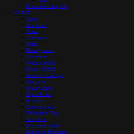
Vázy
Koupelové doplňky
KOLEKCE
Aster
Amphora
Adria
Amazōnia
Palm
Pomegranate
Anemone
White Orchid
Black Orchid
Butterfly Ginkgo
Shagreen
Opus Cupra
Opus Prima
Historia
Crown Jewel
Delightful Day
Diamond
Diamond Gold
Diamond Platinum