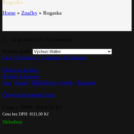
Rogaska
Home
»
Značky
»
Rogaska
1 – 12 products of 211 products
Seřadit podle
List
2 Columns
3 Columns
4 Columns
Přidat do košíku
Rychlé zobrazení
Gap
,
Karafy
,
Křišťálové výrobky
,
Rogaska
Čtvercová karafa-Gap
Cena s DPH:
9814,31
Kč
Cena bez DPH:
8111,00
Kč
Skladem