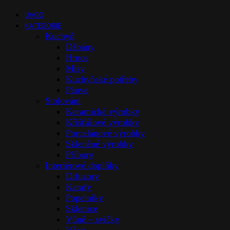
ÚVOD
KATEGORIE
Kuchyň
Džbány
Hrnce
Mísy
Kuchyňské potřeby
Pánve
Stolováni
Keramické výrobky
Křišťálové výrobky
Porcelánové výrobky
Skleněné výrobky
Příbory
Interiérové doplňky
Difuzory
Karafy
Popelníky
Sklenice
Vůně – svíčky