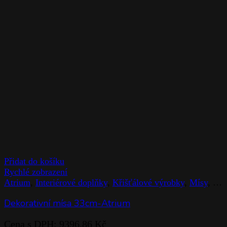
Přidat do košíku
Rychlé zobrazení
Atrium
,
Interiérové doplňky
,
Křišťálové výrobky
,
Mísy
,
Rog
Dekorativní mísa 33cm-Atrium
Cena s DPH:
9396,86
Kč