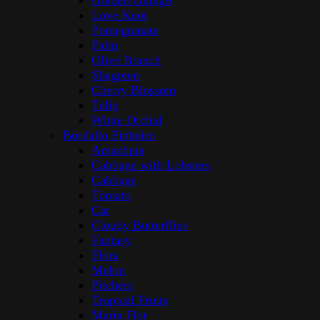
Golden Ginkgo
Love Knot
Pomegranate
Palm
Olive Branch
Shagreen
Cherry Blossom
Tulip
White Orchid
Bordallo Pinheiro
Amazōnia
Cabbage with Lobsters
Cabbage
Tomato
Cat
Cloudy Butterflies
Fantasy
Flora
Melon
Pitchers
Tropical Fruits
Maria Flor