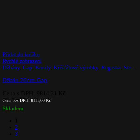
Přidat do košíku
Rychlé zobrazení
Džbány
,
Gap
,
Karafy
,
Křišťálové výrobky
,
Rogaska
,
Stolováni
Džbán 26cm-Gap
Cena s DPH:
9814,31
Kč
Cena bez DPH:
8111,00
Kč
Skladem
1
2
3