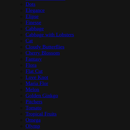
Dots
Elegance
Elipse
Finesse
Cabbage
Cabbage with Lobsters
Cat
Cloudy Butterflies
Cherry Blossom
Fantasy
Flora
Flat Cut
Love Knot
Maria Flor
Melon
Golden Ginkgo
Pitchers
Tomato
Tropical Fruits
Omega
Olymp