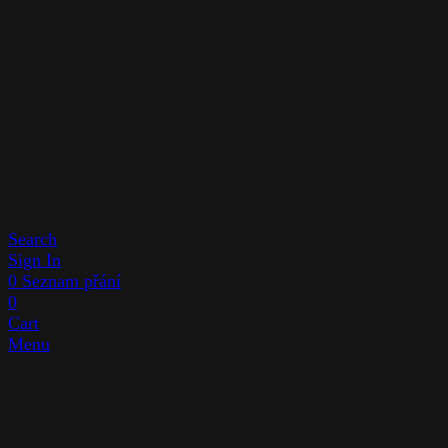
Search
Sign In
0
Seznam přání
0
Cart
Menu