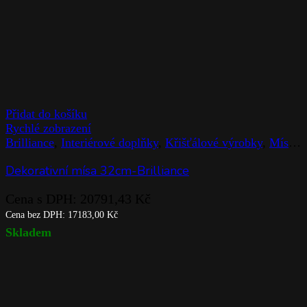
Přidat do košíku
Rychlé zobrazení
Brilliance
,
Interiérové doplňky
,
Křišťálové výrobky
,
Mísy
,
R
Dekorativní mísa 32cm-Brilliance
Cena s DPH:
20791,43
Kč
Cena bez DPH:
17183,00
Kč
Skladem