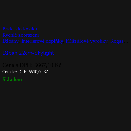
Přidat do košíku
Rychlé zobrazení
Džbány
,
Interiérové doplňky
,
Křišťálové výrobky
,
Rogaska
Džbán 22cm-Skylight
Cena s DPH:
6667,10
Kč
Cena bez DPH:
5510,00
Kč
Skladem