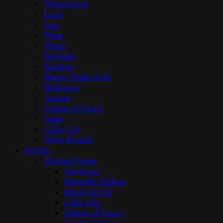
Watermelon
Loris
Gap
Plant
Prism
Skylight
Karmen
Magic Night Gold
Brilliance
Atrium
Flights of Fancy
Tulip
Calla Lily
Olive Branch
ZNAČKY
Michael Aram
Anemone
Butterfly Ginkgo
Black Orchid
Calla Lily
Flights of Fancy