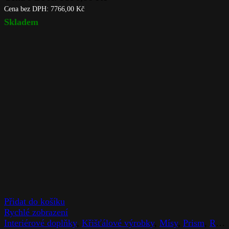
Cena bez DPH:
7766,00
Kč
Skladem
Přidat do košíku
Rychlé zobrazení
Interiérové doplňky
,
Křišťálové výrobky
,
Mísy
,
Prism
,
Rogaska