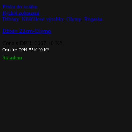
Přidat do košíku
Rychlé zobrazení
Džbány
,
Křišťálové výrobky
,
Olymp
,
Rogaska
Džbán 22cm-Olymp
Cena s DPH:
6667,10
Kč
Cena bez DPH:
5510,00
Kč
Skladem