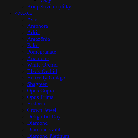
Vázy
Koupelové doplňky
KOLEKCE
Aster
Amphora
Adria
Amazōnia
Palm
Pomegranate
Anemone
White Orchid
Black Orchid
Butterfly Ginkgo
Shagreen
Opus Cupra
Opus Prima
Historia
Crown Jewel
Delightful Day
Diamond
Diamond Gold
Diamond Platinum