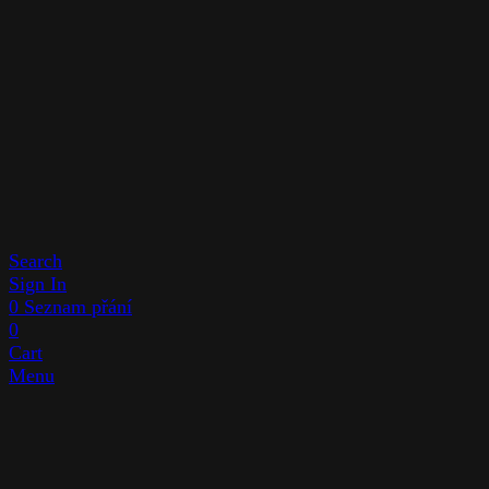
Search
Sign In
0
Seznam přání
0
Cart
Menu