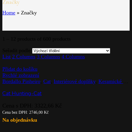
Značky
Home
»
Značky
1 – 12 products of 600 products
Seřadit podle
List
2 Columns
3 Columns
4 Columns
Přidat do košíku
Rychlé zobrazení
Bordallo Pinheiro
,
Cat
,
Interiérové doplňky
,
Keramické výrobky
Cat Hunting-Cat
Cena s DPH:
3322,66
Kč
Cena bez DPH:
2746,00
Kč
Na objednávku