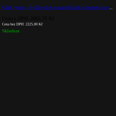
Côte Noire – 9 růžových poupě Blush v černé skleněné váze
Cena s DPH:
2692,25
Kč
Cena bez DPH:
2225,00
Kč
Skladem