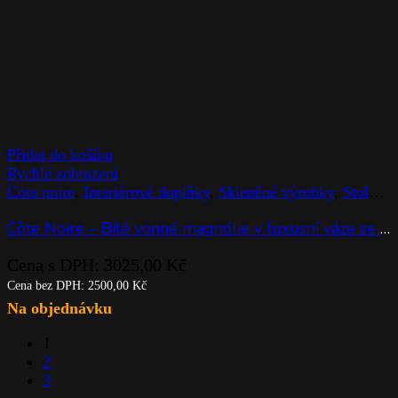
Přidat do košíku
Rychlé zobrazení
Cote noire
,
Interiérové doplňky
,
Skleněné výrobky
,
Stolováni
Côte Noire – Bílé vonné magnólie v luxusní váze se zlatou plaketou
Cena s DPH:
3025,00
Kč
Cena bez DPH:
2500,00
Kč
Na objednávku
1
2
3