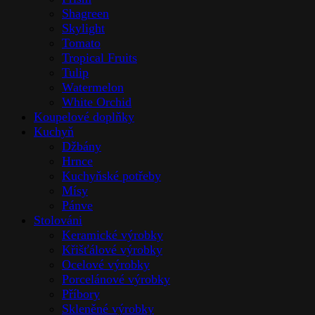
Shagreen
Skylight
Tomato
Tropical Fruits
Tulip
Watermelon
White Orchid
Koupelové doplňky
Kuchyň
Džbány
Hrnce
Kuchyňské potřeby
Mísy
Pánve
Stolováni
Keramické výrobky
Křišťálové výrobky
Ocelové výrobky
Porcelánové výrobky
Příbory
Skleněné výrobky