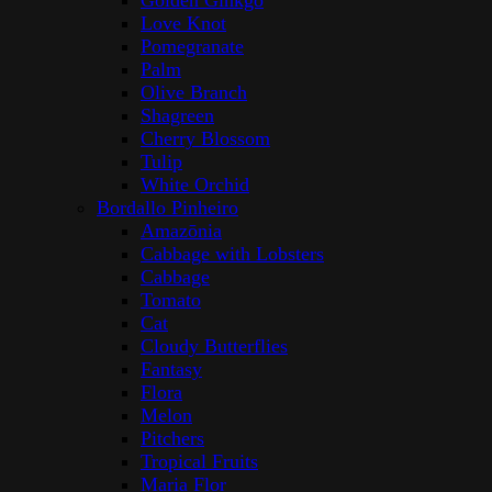
Golden Ginkgo
Love Knot
Pomegranate
Palm
Olive Branch
Shagreen
Cherry Blossom
Tulip
White Orchid
Bordallo Pinheiro
Amazōnia
Cabbage with Lobsters
Cabbage
Tomato
Cat
Cloudy Butterflies
Fantasy
Flora
Melon
Pitchers
Tropical Fruits
Maria Flor