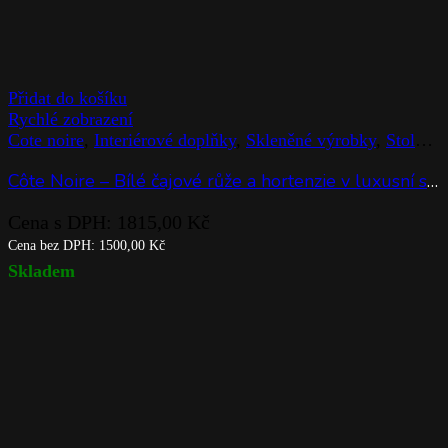
Přidat do košíku
Rychlé zobrazení
Cote noire
,
Interiérové doplňky
,
Skleněné výrobky
,
Stolováni
Côte Noire – Bílé čajové růže a hortenzie v luxusní skleněné váze
Cena s DPH:
1815,00
Kč
Cena bez DPH:
1500,00
Kč
Skladem