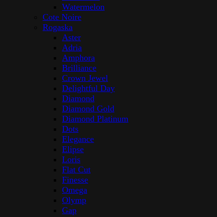
Watermelon
Cote Noire
Rogaska
Aster
Adria
Amphora
Brilliance
Crown Jewel
Delightful Day
Diamond
Diamond Gold
Diamond Platinum
Dots
Elegance
Elipse
Loris
Flat Cut
Finesse
Omega
Olymp
Gap