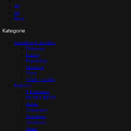
…
49
50
Next
Kategorie
Interiérové doplňky
Difuzory
Karafy
Popelníky
Sklenice
Vázy
Vůně - svíčky
Kolekce
4 Elements
90 DEGREES
Adria
Amazōnia
Amphora
Anemone
Aster