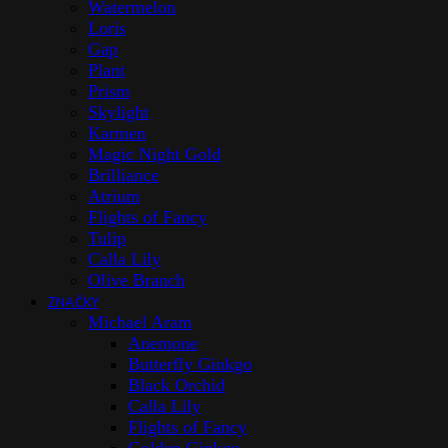
Watermelon
Loris
Gap
Plant
Prism
Skylight
Karmen
Magic Night Gold
Brilliance
Atrium
Flights of Fancy
Tulip
Calla Lily
Olive Branch
ZNAČKY
Michael Aram
Anemone
Butterfly Ginkgo
Black Orchid
Calla Lily
Flights of Fancy