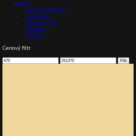
Značky
Bordallo Pinheiro
Cote noire
Michael Aram
Rogaska
Ruffoni
Cenový filtr
Minimální
Maximální
Filtr
cena
cena