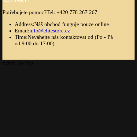
Potřebujete pomoc?
Tel: +420 778 267 267
Address:
Náš obchod funguje pouze online
Email:
info@elitestore.cz
Time:
Neváhejte nás kontaktovat od (Po - Pá
od 9:00 do 17:00)
Scroll To Top