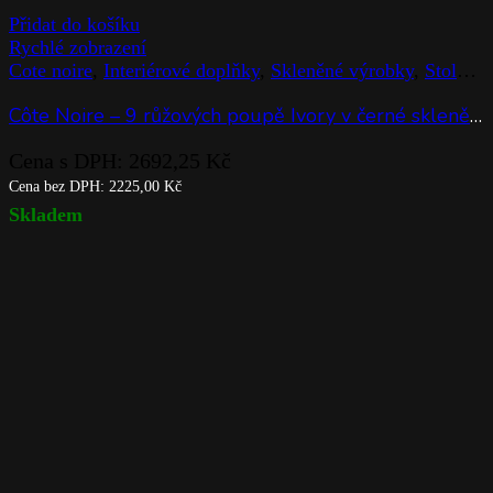
Přidat do košíku
Rychlé zobrazení
Cote noire
,
Interiérové doplňky
,
Skleněné výrobky
,
Stolováni
Côte Noire – 9 růžových poupě Ivory v černé skleněné váze
Cena s DPH:
2692,25
Kč
Cena bez DPH:
2225,00
Kč
Skladem