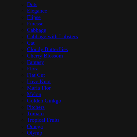
Dots
Elegance
Elipse
Finesse
Cabbage
Cabbage with Lobsters
Cat
Cloudy Butterflies
Cherry Blossom
Fantasy
Flora
Flat Cut
Love Knot
Maria Flor
Melon
Golden Ginkgo
Pitchers
Tomato
Tropical Fruits
Omega
Olymp