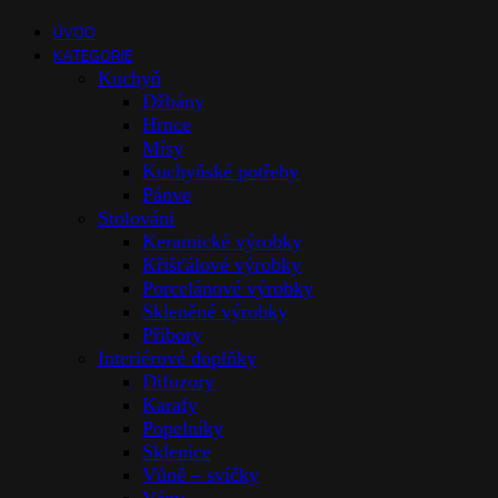
ÚVOD
KATEGORIE
Kuchyň
Džbány
Hrnce
Mísy
Kuchyňské potřeby
Pánve
Stolováni
Keramické výrobky
Křišťálové výrobky
Porcelánové výrobky
Skleněné výrobky
Příbory
Interiérové doplňky
Difuzory
Karafy
Popelníky
Sklenice
Vůně – svíčky