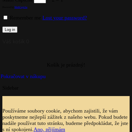
Powered by
MathCaptcha
Remember me
Lost your password?
Log in
Váš košík
0
Sidebar
Upozornění na soubory cookie
Používáme soubory cookie, abychom zajistili, že vám
poskytneme nejlepší zážitek z našeho webu. Pokud budete
nadále používat tuto stránku, budeme předpokládat, že jste
s ní spokojeni.
Ano, přijímám