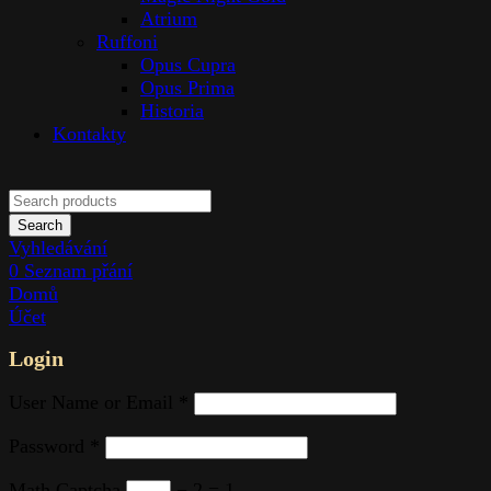
Atrium
Ruffoni
Opus Cupra
Opus Prima
Historia
Kontakty
Search
Vyhledávání
0
Seznam přání
Domů
Účet
Login
User Name or Email
*
Password
*
Math Captcha
− 2 = 1