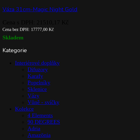
Váza 31cm-Magic Night Gold
Cena s DPH:
21510,17
Kč
Cena bez DPH:
17777,00
Kč
Skladem
Kategorie
Interiérové doplňky
Difuzory
Karafy
Popelníky
Sklenice
Vázy
Vůně - svíčky
Kolekce
4 Elements
90 DEGREES
Adria
Amazōnia