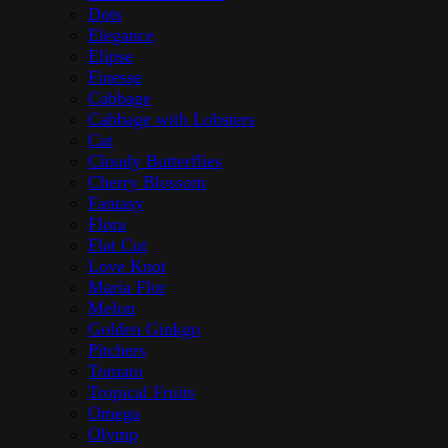
Dots
Elegance
Elipse
Finesse
Cabbage
Cabbage with Lobsters
Cat
Cloudy Butterflies
Cherry Blossom
Fantasy
Flora
Flat Cut
Love Knot
Maria Flor
Melon
Golden Ginkgo
Pitchers
Tomato
Tropical Fruits
Omega
Olymp