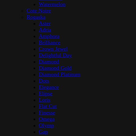
Watermelon
Cote Noire
Rogaska
Aster
Adria
Amphora
Brilliance
Crown Jewel
Delightful Day
Diamond
Diamond Gold
Diamond Platinum
Dots
Elegance
Elipse
Loris
Flat Cut
Finesse
Omega
Olymp
Gap