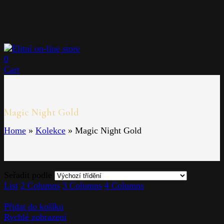
0
Cart
Magic Night Gold
Home
»
Kolekce
»
Magic Night Gold
Seřadit podle
List
2 Columns
3 Columns
4 Columns
Přidat do košíku
Rychlé zobrazení