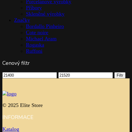
Porcelánové výrobky
Příbory
Skleněné výrobky
Značky
Bordallo Pinheiro
Cote noire
Michael Aram
Rogaska
Ruffoni
Cenový filtr
Minimální
Maximální
Filtr
cena
cena
© 2025 Elite Store
INFORMACE
Katalog