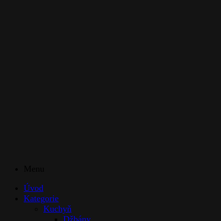
Menu
Úvod
Kategorie
Kuchyň
Džbány