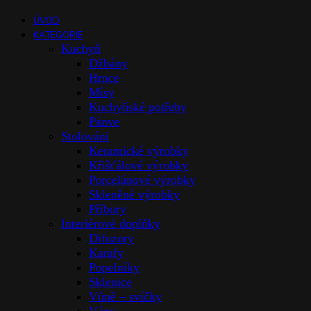
ÚVOD
KATEGORIE
Kuchyň
Džbány
Hrnce
Mísy
Kuchyňské potřeby
Pánve
Stolováni
Keramické výrobky
Křišťálové výrobky
Porcelánové výrobky
Skleněné výrobky
Příbory
Interiérové doplňky
Difuzory
Karafy
Popelníky
Sklenice
Vůně – svíčky