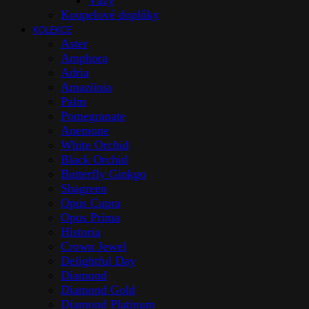
Vázy
Koupelové doplňky
KOLEKCE
Aster
Amphora
Adria
Amazōnia
Palm
Pomegranate
Anemone
White Orchid
Black Orchid
Butterfly Ginkgo
Shagreen
Opus Cupra
Opus Prima
Historia
Crown Jewel
Delightful Day
Diamond
Diamond Gold
Diamond Platinum