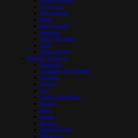
Golden Ginkgo
Love Knot
Pomegranate
Palm
Olive Branch
Shagreen
Cherry Blossom
Tulip
White Orchid
Bordallo Pinheiro
Amazōnia
Cabbage with Lobsters
Cabbage
Tomato
Cat
Cloudy Butterflies
Fantasy
Flora
Melon
Pitchers
Tropical Fruits
Maria Flor