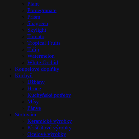
Plant
Pomegranate
Prism
Shagreen
Skylight
Tomato
Tropical Fruits
Tulip
Watermelon
White Orchid
Koupelové doplňky
Kuchyň
Džbány
Hrnce
Kuchyňské potřeby
Mísy
Pánve
Stolováni
Keramické výrobky
Křišťálové výrobky
Ocelové výrobky