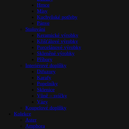
Hrnce
Mísy
Kuchyňské potřeby
Pánve
Stolováni
Keramické výrobky
Křišťálové výrobky
Porcelánové výrobky
Skleněné výrobky
Příbory
Interiérové doplňky
Difuzory
Karafy
Popelníky
Sklenice
Vůně – svíčky
Vázy
Koupelové doplňky
Kolekce
Aster
Amphora