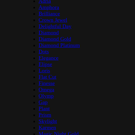
Adria
Amphora
Brilliance
Crown Jewel
Delightful Day
Diamond
Diamond Gold
Diamond Platinum
Dots
Elegance
Elipse
Loris
Flat Cut
Finesse
Omega
Olymp
Gap
Plant
Prism
Skylight
Karmen
Magic Night Gold