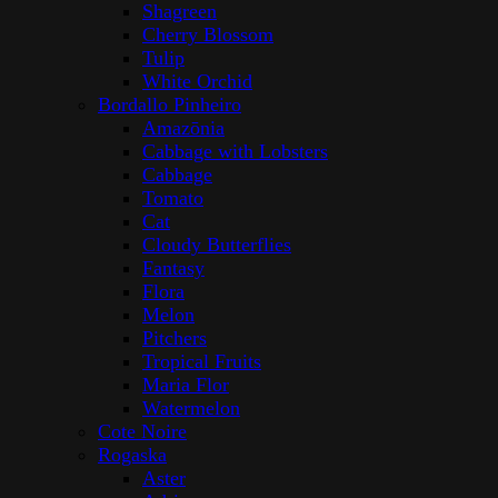
Shagreen
Cherry Blossom
Tulip
White Orchid
Bordallo Pinheiro
Amazōnia
Cabbage with Lobsters
Cabbage
Tomato
Cat
Cloudy Butterflies
Fantasy
Flora
Melon
Pitchers
Tropical Fruits
Maria Flor
Watermelon
Cote Noire
Rogaska
Aster