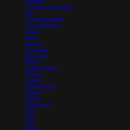
Cabbage
Cabbage with Lobsters
Cat
Cloudy Butterflies
Cherry Blossom
Fantasy
Flora
Flat Cut
Love Knot
Maria Flor
Melon
Golden Ginkgo
Pitchers
Tomato
Tropical Fruits
Omega
Olymp
Watermelon
Loris
Gap
Plant
Prism