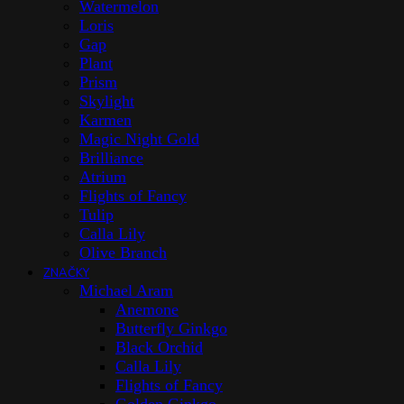
Watermelon
Loris
Gap
Plant
Prism
Skylight
Karmen
Magic Night Gold
Brilliance
Atrium
Flights of Fancy
Tulip
Calla Lily
Olive Branch
ZNAČKY
Michael Aram
Anemone
Butterfly Ginkgo
Black Orchid
Calla Lily
Flights of Fancy