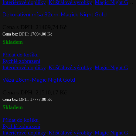
Interiérové doplňky
,
Křišťálové výrobky
,
Magic Night Gold
Dekorativní mísa 32cm-Magick Night Gold
Cena s DPH:
21409,74
Kč
Cena bez DPH:
17694,00
Kč
Skladem
Přidat do košíku
Rychlé zobrazení
Interiérové doplňky
,
Křišťálové výrobky
,
Magic Night Gold
Váza 26cm-Magic Night Gold
Cena s DPH:
21510,17
Kč
Cena bez DPH:
17777,00
Kč
Skladem
Přidat do košíku
Rychlé zobrazení
Interiérové doplňky
,
Křišťálové výrobky
,
Magic Night Gold