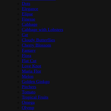
Dots
Elegance
Elipse
Finesse
Cabbage
Cabbage with Lobsters
Cat
Cloudy Butterflies
Cherry Blossom
Fantasy
Flora
Flat Cut
Love Knot
Maria Flor
Melon
Golden Ginkgo
Pitchers
Tomato
Tropical Fruits
Omega
Olymp