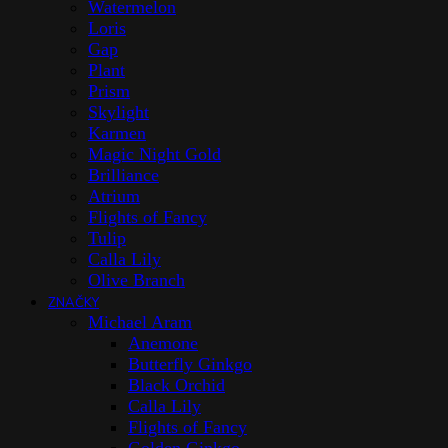
Watermelon
Loris
Gap
Plant
Prism
Skylight
Karmen
Magic Night Gold
Brilliance
Atrium
Flights of Fancy
Tulip
Calla Lily
Olive Branch
ZNAČKY
Michael Aram
Anemone
Butterfly Ginkgo
Black Orchid
Calla Lily
Flights of Fancy