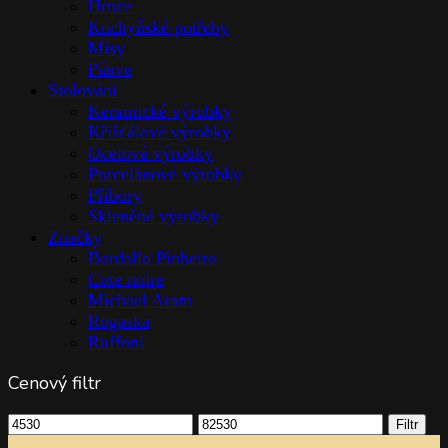
Hrnce
Kuchyňské potřeby
Mísy
Pánve
Stolováni
Keramické výrobky
Křišťálové výrobky
Ocelové výrobky
Porcelánové výrobky
Příbory
Skleněné výrobky
Značky
Bordallo Pinheiro
Cote noire
Michael Aram
Rogaska
Ruffoni
Cenový filtr
Minimální
Maximální
Filtr
cena
cena