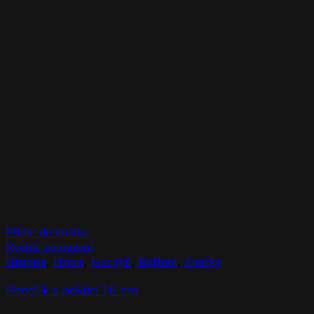
Přidat do košíku
Rychlé zobrazení
Historia
,
Hrnce
,
Kuchyň
,
Ruffoni
,
Značky
Rendlík s poklicí 16 cm