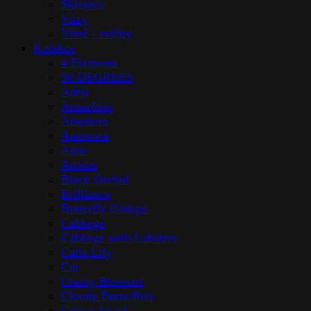
Sklenice
Vázy
Vůně - svíčky
Kolekce
4 Elements
90 DEGREES
Adria
Amazōnia
Amphora
Anemone
Aster
Atrium
Black Orchid
Brilliance
Butterfly Ginkgo
Cabbage
Cabbage with Lobsters
Calla Lily
Cat
Cherry Blossom
Cloudy Butterflies
Crown Jewel