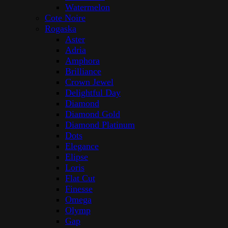
Watermelon
Cote Noire
Rogaska
Aster
Adria
Amphora
Brilliance
Crown Jewel
Delightful Day
Diamond
Diamond Gold
Diamond Platinum
Dots
Elegance
Elipse
Loris
Flat Cut
Finesse
Omega
Olymp
Gap