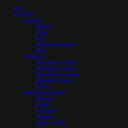
ÚVOD
KATEGORIE
Kuchyň
Džbány
Hrnce
Mísy
Kuchyňské potřeby
Pánve
Stolováni
Keramické výrobky
Křišťálové výrobky
Porcelánové výrobky
Skleněné výrobky
Příbory
Interiérové doplňky
Difuzory
Karafy
Popelníky
Sklenice
Vůně – svíčky