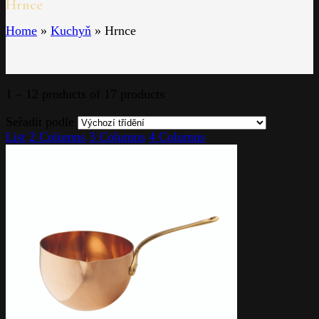
Hrnce
Home
»
Kuchyň
»
Hrnce
1 – 12 products of 17 products
Seřadit podle
List
2 Columns
3 Columns
4 Columns