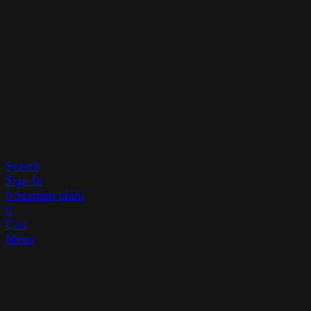
Search
Sign In
0
Seznam přání
0
Cart
Menu