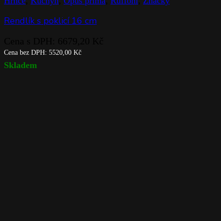
Hrnce
,
Kuchyň
,
Opus prima
,
Ruffoni
,
Značky
Rendlík s poklicí 16 cm
Cena s DPH:
6679,20
Kč
Cena bez DPH:
5520,00
Kč
Skladem