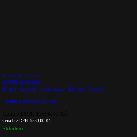
Přidat do košíku
Rychlé zobrazení
Hrnce
,
Kuchyň
,
Opus cupra
,
Ruffoni
,
Značky
Hrnec s poklicí 20 cm
Cena s DPH:
11894,30
Kč
Cena bez DPH:
9830,00
Kč
Skladem