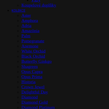
Vázy
Koupelové doplňky
KOLEKCE
Aster
Amphora
Adria
Amazōnia
Palm
Pomegranate
Anemone
White Orchid
Black Orchid
Butterfly Ginkgo
Shagreen
Opus Cupra
Opus Prima
Historia
Crown Jewel
Delightful Day
Diamond
Diamond Gold
Diamond Platinum