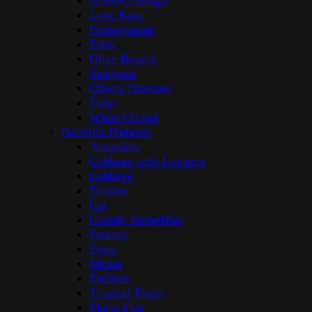
Golden Ginkgo
Love Knot
Pomegranate
Palm
Olive Branch
Shagreen
Cherry Blossom
Tulip
White Orchid
Bordallo Pinheiro
Amazōnia
Cabbage with Lobsters
Cabbage
Tomato
Cat
Cloudy Butterflies
Fantasy
Flora
Melon
Pitchers
Tropical Fruits
Maria Flor