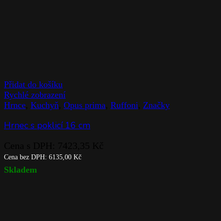
Přidat do košíku
Rychlé zobrazení
Hrnce
,
Kuchyň
,
Opus prima
,
Ruffoni
,
Značky
Hrnec s poklicí 16 cm
Cena s DPH:
7423,35
Kč
Cena bez DPH:
6135,00
Kč
Skladem