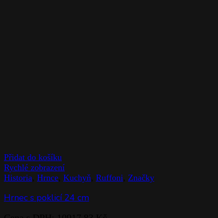
Přidat do košíku
Rychlé zobrazení
Historia
,
Hrnce
,
Kuchyň
,
Ruffoni
,
Značky
Hrnec s poklicí 24 cm
Cena s DPH:
10917,83
Kč