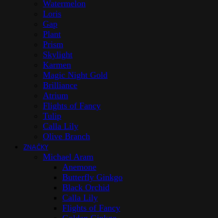
Watermelon
Loris
Gap
Plant
Prism
Skylight
Karmen
Magic Night Gold
Brilliance
Atrium
Flights of Fancy
Tulip
Calla Lily
Olive Branch
ZNAČKY
Michael Aram
Anemone
Butterfly Ginkgo
Black Orchid
Calla Lily
Flights of Fancy