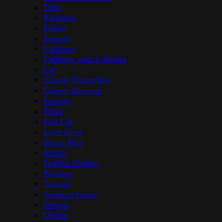
Dots
Elegance
Elipse
Finesse
Cabbage
Cabbage with Lobsters
Cat
Cloudy Butterflies
Cherry Blossom
Fantasy
Flora
Flat Cut
Love Knot
Maria Flor
Melon
Golden Ginkgo
Pitchers
Tomato
Tropical Fruits
Omega
Olymp