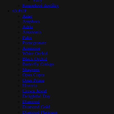
Vázy
Koupelové doplňky
KOLEKCE
Aster
Amphora
Adria
Amazōnia
Palm
Pomegranate
Anemone
White Orchid
Black Orchid
Butterfly Ginkgo
Shagreen
Opus Cupra
Opus Prima
Historia
Crown Jewel
Delightful Day
Diamond
Diamond Gold
Diamond Platinum