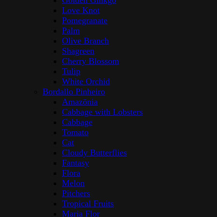
Golden Ginkgo
Love Knot
Pomegranate
Palm
Olive Branch
Shagreen
Cherry Blossom
Tulip
White Orchid
Bordallo Pinheiro
Amazōnia
Cabbage with Lobsters
Cabbage
Tomato
Cat
Cloudy Butterflies
Fantasy
Flora
Melon
Pitchers
Tropical Fruits
Maria Flor