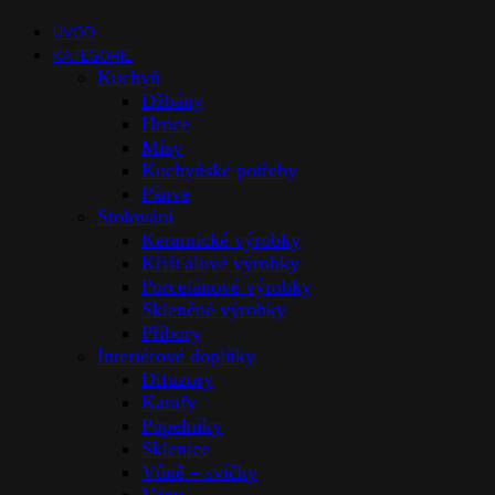
ÚVOD
KATEGORIE
Kuchyň
Džbány
Hrnce
Mísy
Kuchyňské potřeby
Pánve
Stolováni
Keramické výrobky
Křišťálové výrobky
Porcelánové výrobky
Skleněné výrobky
Příbory
Interiérové doplňky
Difuzory
Karafy
Popelníky
Sklenice
Vůně – svíčky