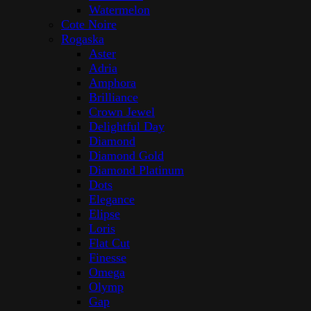
Watermelon
Cote Noire
Rogaska
Aster
Adria
Amphora
Brilliance
Crown Jewel
Delightful Day
Diamond
Diamond Gold
Diamond Platinum
Dots
Elegance
Elipse
Loris
Flat Cut
Finesse
Omega
Olymp
Gap