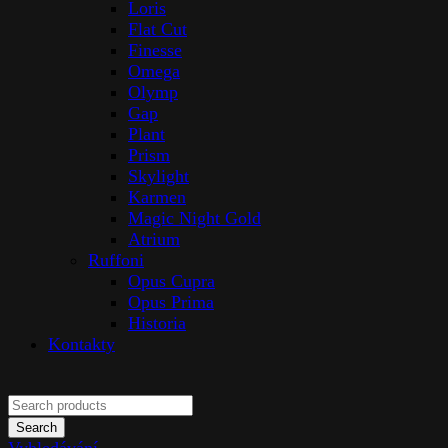
Loris
Flat Cut
Finesse
Omega
Olymp
Gap
Plant
Prism
Skylight
Karmen
Magic Night Gold
Atrium
Ruffoni
Opus Cupra
Opus Prima
Historia
Kontakty
Search
Vyhledávání