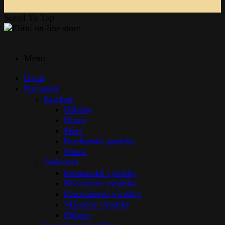
Scroll To Top
Menu
Úvod
Kategorie
Kuchyň
Džbány
Hrnce
Mísy
Kuchyňské potřeby
Pánve
Stolováni
Keramické výrobky
Křišťálové výrobky
Porcelánové výrobky
Skleněné výrobky
Příbory