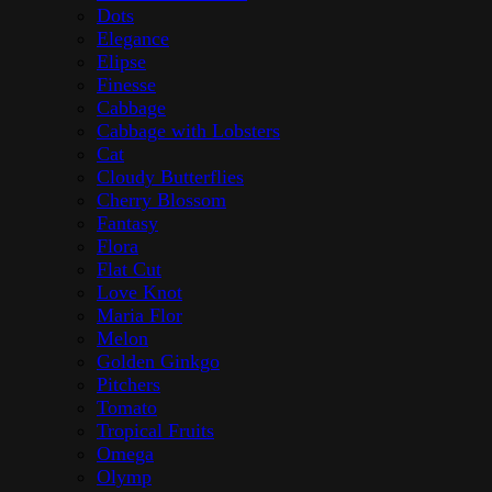
Dots
Elegance
Elipse
Finesse
Cabbage
Cabbage with Lobsters
Cat
Cloudy Butterflies
Cherry Blossom
Fantasy
Flora
Flat Cut
Love Knot
Maria Flor
Melon
Golden Ginkgo
Pitchers
Tomato
Tropical Fruits
Omega
Olymp