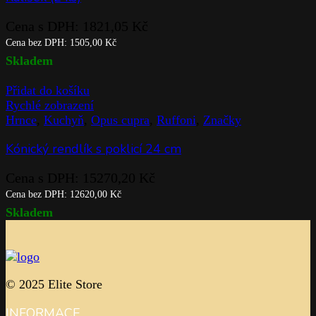
Cena s DPH:
1821,05
Kč
Cena bez DPH:
1505,00
Kč
Skladem
Přidat do košíku
Rychlé zobrazení
Hrnce
,
Kuchyň
,
Opus cupra
,
Ruffoni
,
Značky
Kónický rendlík s poklicí 24 cm
Cena s DPH:
15270,20
Kč
Cena bez DPH:
12620,00
Kč
Skladem
© 2025 Elite Store
INFORMACE