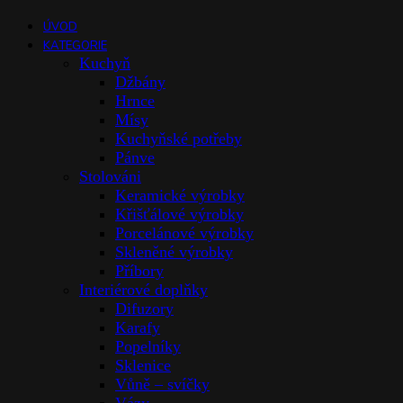
ÚVOD
KATEGORIE
Kuchyň
Džbány
Hrnce
Mísy
Kuchyňské potřeby
Pánve
Stolováni
Keramické výrobky
Křišťálové výrobky
Porcelánové výrobky
Skleněné výrobky
Příbory
Interiérové doplňky
Difuzory
Karafy
Popelníky
Sklenice
Vůně – svíčky