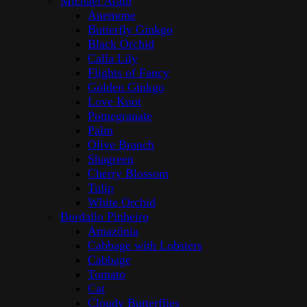
Michael Aram
Anemone
Butterfly Ginkgo
Black Orchid
Calla Lily
Flights of Fancy
Golden Ginkgo
Love Knot
Pomegranate
Palm
Olive Branch
Shagreen
Cherry Blossom
Tulip
White Orchid
Bordallo Pinheiro
Amazōnia
Cabbage with Lobsters
Cabbage
Tomato
Cat
Cloudy Butterflies