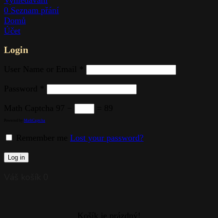
0
Seznam přání
Domů
Účet
Login
User Name or Email
*
Password
*
Math Captcha
97 −
= 89
Powered by
MathCaptcha
Remember me
Lost your password?
Log in
Váš košík
0