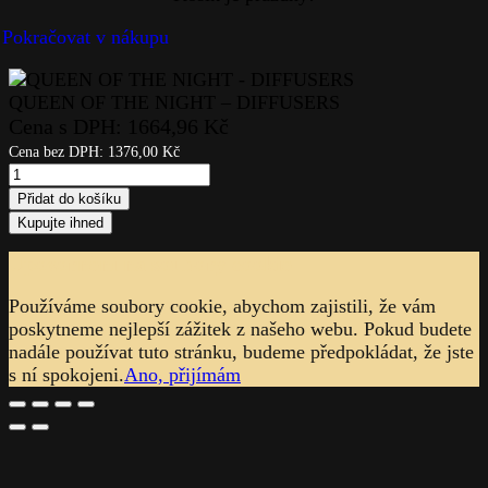
QUEEN OF THE NIGHT – DIFFUSERS
Cena s DPH:
1664,96
Kč
Cena bez DPH:
1376,00
Kč
QUEEN
OF
Přidat do košíku
THE
Kupujte ihned
NIGHT
Upozornění na soubory cookie
-
DIFFUSERS
Používáme soubory cookie, abychom zajistili, že vám
quantity
poskytneme nejlepší zážitek z našeho webu. Pokud budete
nadále používat tuto stránku, budeme předpokládat, že jste
s ní spokojeni.
Ano, přijímám