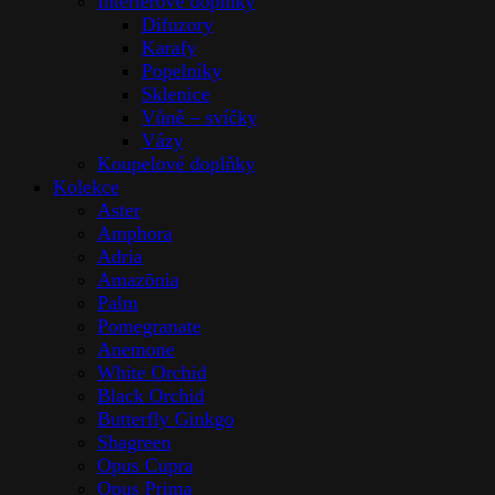
Interiérové doplňky
Difuzory
Karafy
Popelníky
Sklenice
Vůně – svíčky
Vázy
Koupelové doplňky
Kolekce
Aster
Amphora
Adria
Amazōnia
Palm
Pomegranate
Anemone
White Orchid
Black Orchid
Butterfly Ginkgo
Shagreen
Opus Cupra
Opus Prima