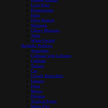
Golden Ginkgo
Love Knot
Pomegranate
Palm
Olive Branch
Shagreen
Cherry Blossom
Tulip
White Orchid
Bordallo Pinheiro
Amazōnia
Cabbage with Lobsters
Cabbage
Tomato
Cat
Cloudy Butterflies
Fantasy
Flora
Melon
Pitchers
Tropical Fruits
Maria Flor