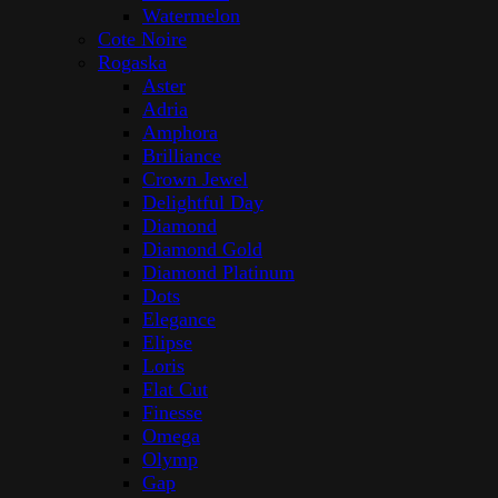
Watermelon
Cote Noire
Rogaska
Aster
Adria
Amphora
Brilliance
Crown Jewel
Delightful Day
Diamond
Diamond Gold
Diamond Platinum
Dots
Elegance
Elipse
Loris
Flat Cut
Finesse
Omega
Olymp
Gap