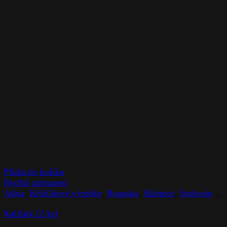
Přidat do košíku
Rychlé zobrazení
Adria
,
Křišťálové výrobky
,
Rogaska
,
Sklenice
,
Stolováni
,
Z
Kalíšek (2 ks)