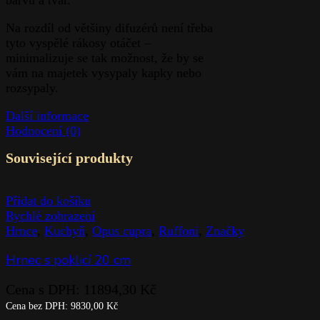
Na rozdíl od většiny difuzérů není třeba
tyto vyspělé rákosy otáčet –
minimalizuje se tak možnost, že by se
vám na majetek vysypaly kapky nebo
rozsypaly.
Další informace
Hodnocení (0)
Související produkty
Přidat do košíku
Rychlé zobrazení
Hrnce
,
Kuchyň
,
Opus cupra
,
Ruffoni
,
Značky
Hrnec s poklicí 20 cm
Cena s DPH:
11894,30
Kč
Cena bez DPH:
9830,00
Kč