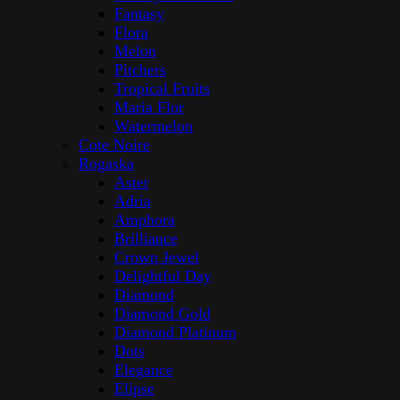
Fantasy
Flora
Melon
Pitchers
Tropical Fruits
Maria Flor
Watermelon
Cote Noire
Rogaska
Aster
Adria
Amphora
Brilliance
Crown Jewel
Delightful Day
Diamond
Diamond Gold
Diamond Platinum
Dots
Elegance
Elipse