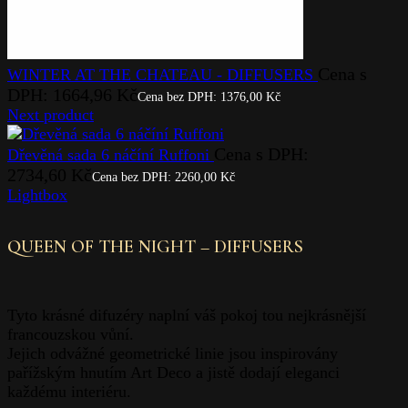
Cena s
WINTER AT THE CHATEAU - DIFFUSERS
DPH:
1664,96
Kč
Cena bez DPH:
1376,00
Kč
Next product
Cena s DPH:
Dřevěná sada 6 náčíní Ruffoni
2734,60
Kč
Cena bez DPH:
2260,00
Kč
Lightbox
QUEEN OF THE NIGHT – DIFFUSERS
Tyto krásné difuzéry naplní váš pokoj tou nejkrásnější
francouzskou vůní.
Jejich odvážné geometrické linie jsou inspirovány
pařížským hnutím Art Deco a jistě dodají eleganci
každému interiéru.