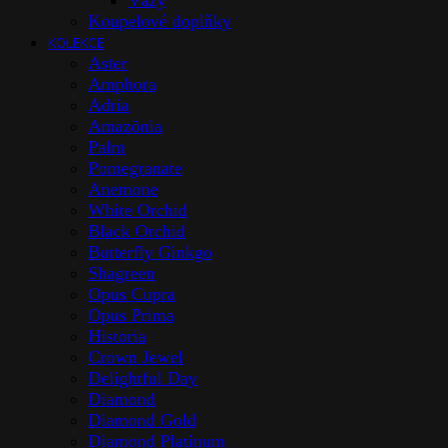
Vázy
Koupelové doplňky
KOLEKCE
Aster
Amphora
Adria
Amazōnia
Palm
Pomegranate
Anemone
White Orchid
Black Orchid
Butterfly Ginkgo
Shagreen
Opus Cupra
Opus Prima
Historia
Crown Jewel
Delightful Day
Diamond
Diamond Gold
Diamond Platinum