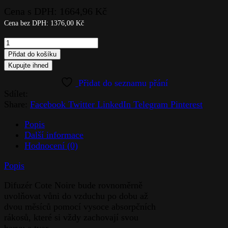
Cena s DPH:
1664,96
Kč
Cena bez DPH:
1376,00
Kč
QUEEN
OF
Přidat do košíku
THE
Kupujte ihned
NIGHT
-
Sdílet:
DIFFUSERS
Share:
Facebook
Twitter
LinkedIn
Telegram
Pinterest
quantity
Popis
Další informace
Hodnocení (0)
Popis
Difuzér Cote Noire bude rovnoměrně
uvolňovat vůni do vzduchu po dobu až
dvou měsíců pomocí vysoce absorpčních
rákosů, které si vždy zachovají svou
barvu a tvar.