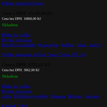
Pánev s poklicí 30 cm
Cena s DPH:
13140,60
Kč
Cena bez DPH:
10860,00
Kč
Skladem
Přidat do košíku
Rychlé zobrazení
Interiérové doplňky
,
Opus prima
,
Ruffoni
,
Vůně - svíčky
,
Z
Svíčka a gelový ohřívač Opus Prima (26 cm)
Cena s DPH:
3705,02
Kč
Cena bez DPH:
3062,00
Kč
Skladem
Přidat do košíku
Rychlé zobrazení
Adria
,
Křišťálové výrobky
,
Rogaska
,
Sklenice
,
Stolováni
,
Z
Kalíšek (2 ks)