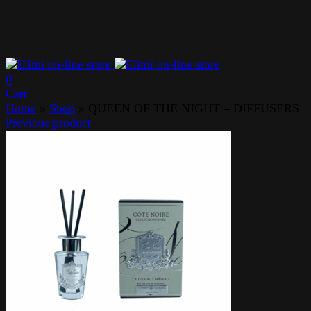
0
Cart
Home
»
Shop
»
QUEEN OF THE NIGHT – DIFFUSERS
Previous product