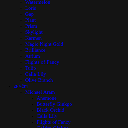
Watermelon
Loris
Gap
Plant
Prism
Skylight
Karmen
Magic Night Gold
Brilliance
Atrium
Flights of Fancy
Tulip
Calla Lily
Olive Branch
ZNAČKY
Michael Aram
Anemone
Butterfly Ginkgo
Black Orchid
Calla Lily
Flights of Fancy