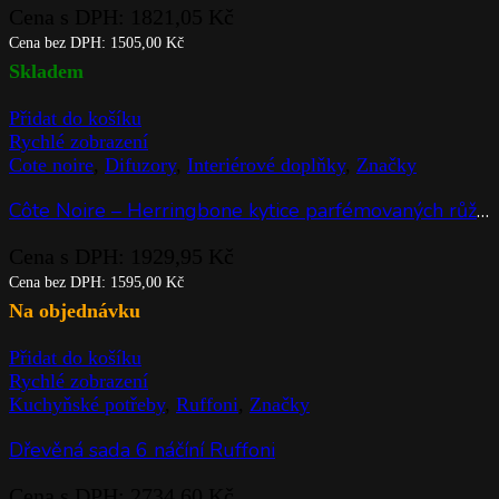
Cena s DPH:
1821,05
Kč
Cena bez DPH:
1505,00
Kč
Skladem
Přidat do košíku
Rychlé zobrazení
Cote noire
,
Difuzory
,
Interiérové doplňky
,
Značky
Côte Noire – Herringbone kytice parfémovaných růží Blush & White Roses
Cena s DPH:
1929,95
Kč
Cena bez DPH:
1595,00
Kč
Na objednávku
Přidat do košíku
Rychlé zobrazení
Kuchyňské potřeby
,
Ruffoni
,
Značky
Dřevěná sada 6 náčíní Ruffoni
Cena s DPH:
2734,60
Kč