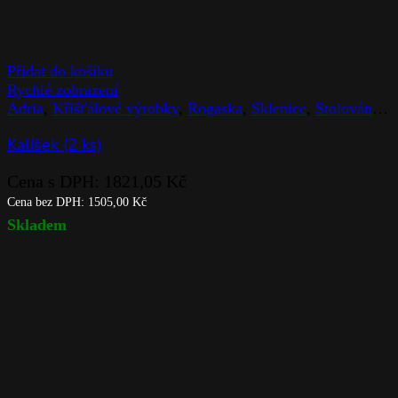
Přidat do košíku
Rychlé zobrazení
Adria
,
Křišťálové výrobky
,
Rogaska
,
Sklenice
,
Stolováni
,
Z
Kalíšek (2 ks)
Cena s DPH:
1821,05
Kč
Cena bez DPH:
1505,00
Kč
Skladem