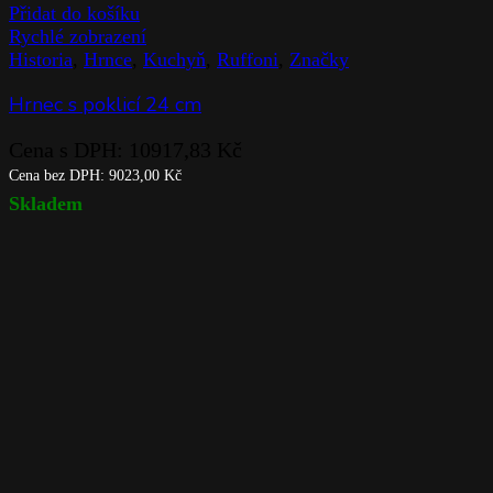
Přidat do košíku
Rychlé zobrazení
Historia
,
Hrnce
,
Kuchyň
,
Ruffoni
,
Značky
Hrnec s poklicí 24 cm
Cena s DPH:
10917,83
Kč
Cena bez DPH:
9023,00
Kč
Skladem