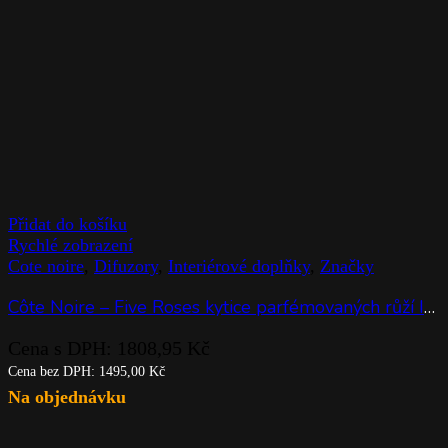
Přidat do košíku
Rychlé zobrazení
Cote noire
,
Difuzory
,
Interiérové doplňky
,
Značky
Côte Noire – Five Roses kytice parfémovaných růží Ivory White v čiré váze
Cena s DPH:
1808,95
Kč
Cena bez DPH:
1495,00
Kč
Na objednávku