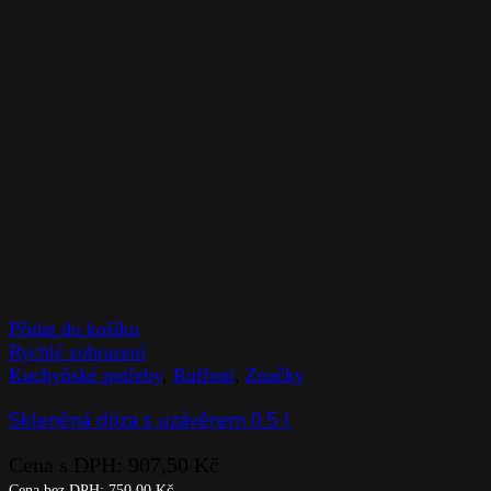
Přidat do košíku
Rychlé zobrazení
Kuchyňské potřeby
,
Ruffoni
,
Značky
Skleněná dóza s uzávěrem 0.5 l
Cena s DPH:
907,50
Kč
Cena bez DPH:
750,00
Kč