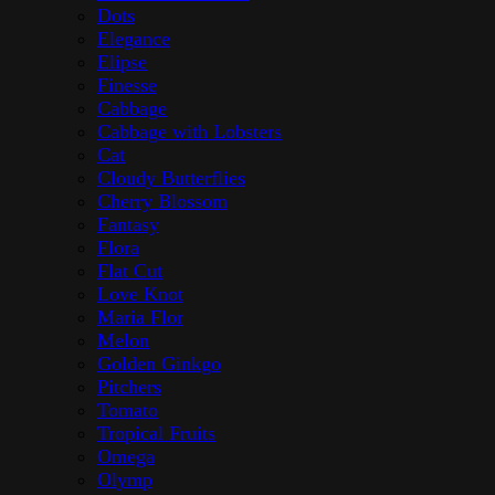
Dots
Elegance
Elipse
Finesse
Cabbage
Cabbage with Lobsters
Cat
Cloudy Butterflies
Cherry Blossom
Fantasy
Flora
Flat Cut
Love Knot
Maria Flor
Melon
Golden Ginkgo
Pitchers
Tomato
Tropical Fruits
Omega
Olymp