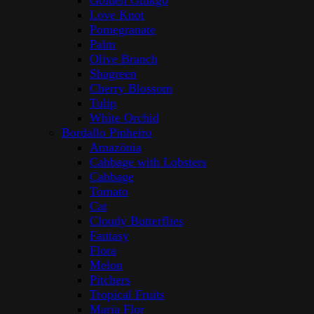
Golden Ginkgo
Love Knot
Pomegranate
Palm
Olive Branch
Shagreen
Cherry Blossom
Tulip
White Orchid
Bordallo Pinheiro
Amazōnia
Cabbage with Lobsters
Cabbage
Tomato
Cat
Cloudy Butterflies
Fantasy
Flora
Melon
Pitchers
Tropical Fruits
Maria Flor