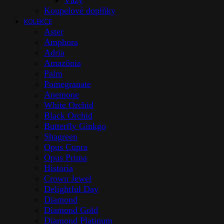
Vázy
Koupelové doplňky
KOLEKCE
Aster
Amphora
Adria
Amazōnia
Palm
Pomegranate
Anemone
White Orchid
Black Orchid
Butterfly Ginkgo
Shagreen
Opus Cupra
Opus Prima
Historia
Crown Jewel
Delightful Day
Diamond
Diamond Gold
Diamond Platinum