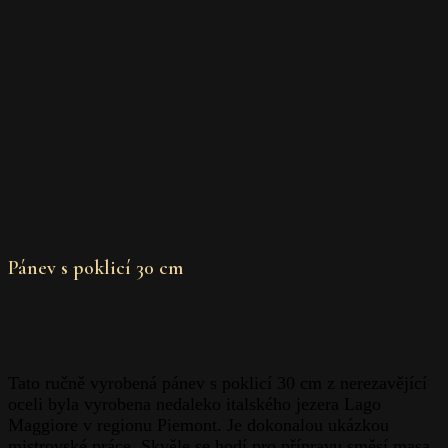
Pánev s poklicí 30 cm
Tato ručně vyrobená pánev s poklicí 30 cm z nerezavějící
oceli byla vyrobena nedaleko italského jezera Lago
Maggiore v regionu Piemont. Je dokonalou ukázkou
mistrovské práce. Skvěle se hodí pro přípravu směsí masa