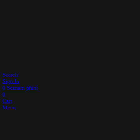
Search
Sign In
0
Seznam přání
0
Cart
Menu