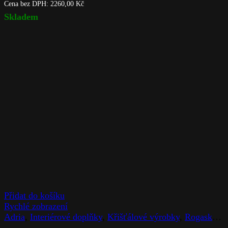
Cena bez DPH:
2260,00
Kč
Skladem
Přidat do košíku
Rychlé zobrazení
Adria
,
Interiérové doplňky
,
Křišťálové výrobky
,
Rogaska
,
V