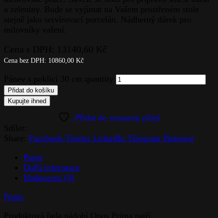
a zeleniny. Bude se vyjímat na Vašem prostřeném stole
stejně jako servírovací porcelán. Nádherný dárek pro
milovníky vaření.
Cena s DPH:
13140,60
Kč
Cena bez DPH:
10860,00
Kč
Pánev s poklicí 30 cm quantity
Přidat do košíku
Kupujte ihned
Sdílet:
Share:
Facebook
Twitter
LinkedIn
Telegram
Pinterest
Popis
Další informace
Hodnocení (0)
Popis
Produktová řada nádobí Opus Prima patří