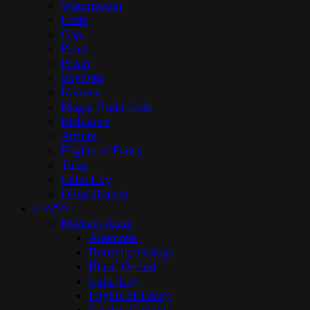
Watermelon
Loris
Gap
Plant
Prism
Skylight
Karmen
Magic Night Gold
Brilliance
Atrium
Flights of Fancy
Tulip
Calla Lily
Olive Branch
ZNAČKY
Michael Aram
Anemone
Butterfly Ginkgo
Black Orchid
Calla Lily
Flights of Fancy