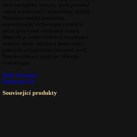
mezi kuchařské skvosty, které promění
vaření a stolování v mimořádný zážitek.
Nerezové nádobí kombinuje
nejmodernější technologie a tradiční
ruční zpracování výrobních mistrů.
Materiál je tvořen efektivní kombinací
masivní slitiny hliníku a dvou vrstev
praktické a hygienické nerezové oceli.
Tato kombinace zajišťuje výborný
rozvod tepla.
Další informace
Hodnocení (0)
Související produkty