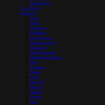
Watermelon
Cote Noire
Rogaska
Aster
Adria
Amphora
Brilliance
Crown Jewel
Delightful Day
Diamond
Diamond Gold
Diamond Platinum
Dots
Elegance
Elipse
Loris
Flat Cut
Finesse
Omega
Olymp
Gap