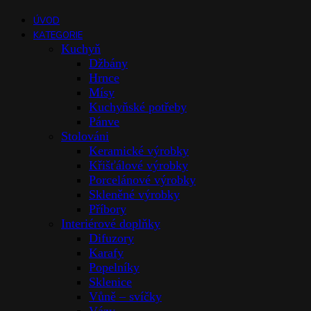
ÚVOD
KATEGORIE
Kuchyň
Džbány
Hrnce
Mísy
Kuchyňské potřeby
Pánve
Stolováni
Keramické výrobky
Křišťálové výrobky
Porcelánové výrobky
Skleněné výrobky
Příbory
Interiérové doplňky
Difuzory
Karafy
Popelníky
Sklenice
Vůně – svíčky