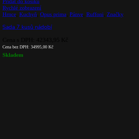
Přidat do košíku
Rychlé zobrazení
Hrnce
,
Kuchyň
,
Opus prima
,
Pánve
,
Ruffoni
,
Značky
Sada 7 kusů nádobí
Cena s DPH:
42343,95
Kč
Cena bez DPH:
34995,00
Kč
Skladem