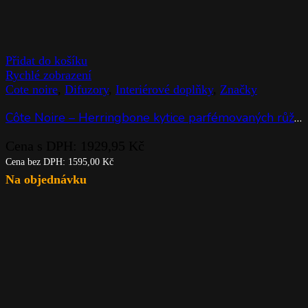
Přidat do košíku
Rychlé zobrazení
Cote noire
,
Difuzory
,
Interiérové doplňky
,
Značky
Côte Noire – Herringbone kytice parfémovaných růží Blush & White Roses
Cena s DPH:
1929,95
Kč
Cena bez DPH:
1595,00
Kč
Na objednávku