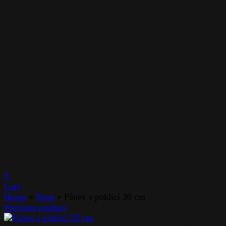
0
Cart
Home
»
Shop
»
Pánev s poklicí 30 cm
Previous product