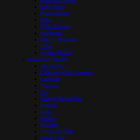
Golden Ginkgo
Love Knot
Pomegranate
Palm
Olive Branch
Shagreen
Cherry Blossom
Tulip
White Orchid
Bordallo Pinheiro
Amazōnia
Cabbage with Lobsters
Cabbage
Tomato
Cat
Cloudy Butterflies
Fantasy
Flora
Melon
Pitchers
Tropical Fruits
Maria Flor