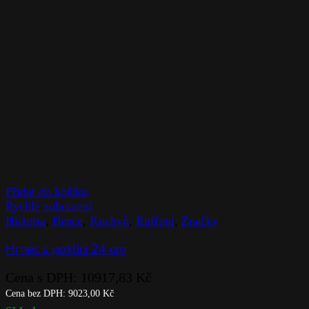
Přidat do košíku
Rychlé zobrazení
Historia
,
Hrnce
,
Kuchyň
,
Ruffoni
,
Značky
Hrnec s poklicí 24 cm
Cena s DPH:
10917,83
Kč
Cena bez DPH:
9023,00
Kč