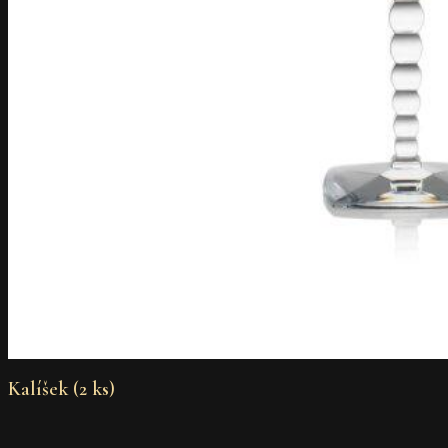
Kalíšek (2 ks)