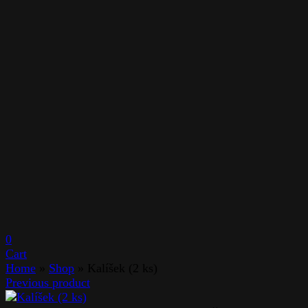
0
Cart
Home
»
Shop
»
Kalíšek (2 ks)
Previous product