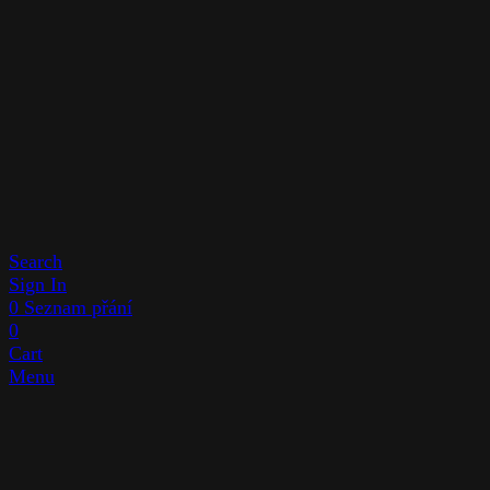
Search
Sign In
0
Seznam přání
0
Cart
Menu