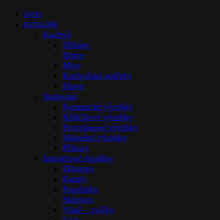
ÚVOD
KATEGORIE
Kuchyň
Džbány
Hrnce
Mísy
Kuchyňské potřeby
Pánve
Stolováni
Keramické výrobky
Křišťálové výrobky
Porcelánové výrobky
Skleněné výrobky
Příbory
Interiérové doplňky
Difuzory
Karafy
Popelníky
Sklenice
Vůně – svíčky