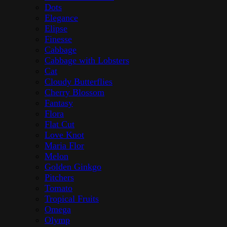
Dots
Elegance
Elipse
Finesse
Cabbage
Cabbage with Lobsters
Cat
Cloudy Butterflies
Cherry Blossom
Fantasy
Flora
Flat Cut
Love Knot
Maria Flor
Melon
Golden Ginkgo
Pitchers
Tomato
Tropical Fruits
Omega
Olymp