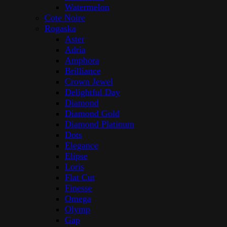
Watermelon
Cote Noire
Rogaska
Aster
Adria
Amphora
Brilliance
Crown Jewel
Delightful Day
Diamond
Diamond Gold
Diamond Platinum
Dots
Elegance
Elipse
Loris
Flat Cut
Finesse
Omega
Olymp
Gap