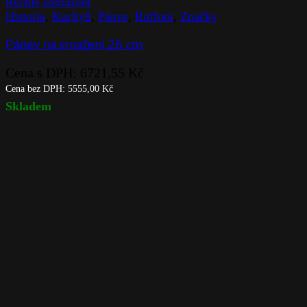
Rychlé zobrazení
Historia
,
Kuchyň
,
Pánve
,
Ruffoni
,
Značky
Pánev na smažení 26 cm
Cena s DPH:
6721,55
Kč
Cena bez DPH:
5555,00
Kč
Skladem