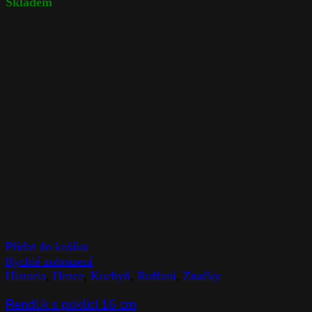
Skladem
Přidat do košíku
Rychlé zobrazení
Historia
,
Hrnce
,
Kuchyň
,
Ruffoni
,
Značky
Rendlík s poklicí 16 cm