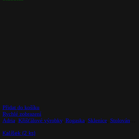
Přidat do košíku
Rychlé zobrazení
Adria
,
Křišťálové výrobky
,
Rogaska
,
Sklenice
,
Stolováni
,
Z
Kalíšek (2 ks)