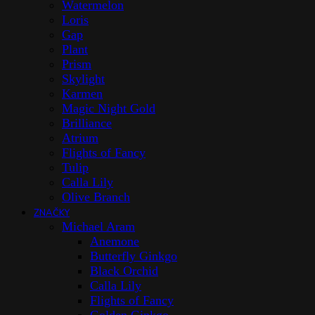
Watermelon
Loris
Gap
Plant
Prism
Skylight
Karmen
Magic Night Gold
Brilliance
Atrium
Flights of Fancy
Tulip
Calla Lily
Olive Branch
ZNAČKY
Michael Aram
Anemone
Butterfly Ginkgo
Black Orchid
Calla Lily
Flights of Fancy