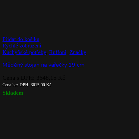
Přidat do košíku
Rychlé zobrazení
Kuchyňské potřeby
,
Ruffoni
,
Značky
Měděný stojan na vařečky 19 cm
Cena s DPH:
3648,15
Kč
Cena bez DPH:
3015,00
Kč
Skladem