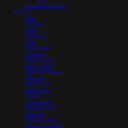
Vázy
Koupelové doplňky
KOLEKCE
Aster
Amphora
Adria
Amazōnia
Palm
Pomegranate
Anemone
White Orchid
Black Orchid
Butterfly Ginkgo
Shagreen
Opus Cupra
Opus Prima
Historia
Crown Jewel
Delightful Day
Diamond
Diamond Gold
Diamond Platinum