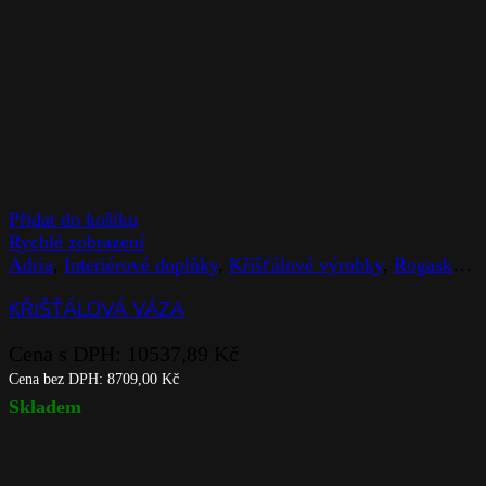
Přidat do košíku
Rychlé zobrazení
Adria
,
Interiérové doplňky
,
Křišťálové výrobky
,
Rogaska
,
V
KŘIŠŤÁLOVÁ VÁZA
Cena s DPH:
10537,89
Kč
Cena bez DPH:
8709,00
Kč
Skladem