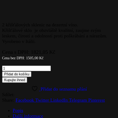
2 křišťálových sklenic na dezertní víno.
Křišťálové sklo je obzvláště kvalitní, zaujme svým
leskem, čirostí a odolností proti poškrábání a nárazům.
Vyrobeno v Itálii.
Cena s DPH:
1821,05
Kč
Cena bez DPH:
1505,00
Kč
Kalíšek
(2
Přidat do košíku
ks)
Kupujte ihned
quantity
Sdílet:
Share:
Facebook
Twitter
LinkedIn
Telegram
Pinterest
Popis
Další informace