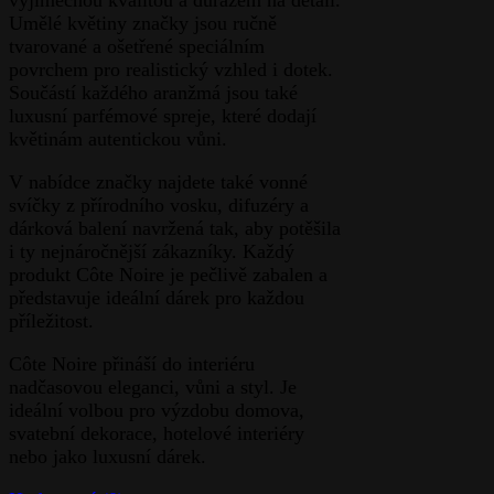
výjimečnou kvalitou a důrazem na detail.
Umělé květiny značky jsou ručně
tvarované a ošetřené speciálním
povrchem pro realistický vzhled i dotek.
Součástí každého aranžmá jsou také
luxusní parfémové spreje, které dodají
květinám autentickou vůni.
V nabídce značky najdete také vonné
svíčky z přírodního vosku, difuzéry a
dárková balení navržená tak, aby potěšila
i ty nejnáročnější zákazníky. Každý
produkt Côte Noire je pečlivě zabalen a
představuje ideální dárek pro každou
příležitost.
Côte Noire přináší do interiéru
nadčasovou eleganci, vůni a styl. Je
ideální volbou pro výzdobu domova,
svatební dekorace, hotelové interiéry
nebo jako luxusní dárek.