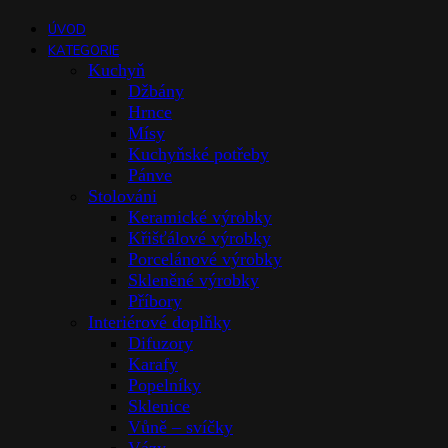
ÚVOD
KATEGORIE
Kuchyň
Džbány
Hrnce
Mísy
Kuchyňské potřeby
Pánve
Stolováni
Keramické výrobky
Křišťálové výrobky
Porcelánové výrobky
Skleněné výrobky
Příbory
Interiérové doplňky
Difuzory
Karafy
Popelníky
Sklenice
Vůně – svíčky