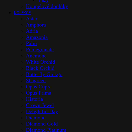
Vázy
Koupelové doplňky
KOLEKCE
Aster
Amphora
Adria
Amazōnia
Palm
Pomegranate
Anemone
White Orchid
Black Orchid
Butterfly Ginkgo
Shagreen
Opus Cupra
Opus Prima
Historia
Crown Jewel
Delightful Day
Diamond
Diamond Gold
Diamond Platinum