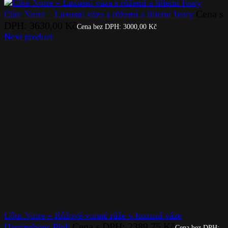
Cena s
Côte Noire – Luxusní váza s růžemi a liliemi Ivory
DPH:
3630,00
Kč
Cena bez DPH:
3000,00
Kč
Next product
Côte Noire – Růžové vonné růže v luxusní váze
Cena s DPH:
2389,75
Kč
Herringbone Pink
Cena bez DPH: