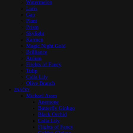
Watermelon
Loris
Gap
Plant
Prism
Skylight
Karmen
Magic Night Gold
Brilliance
Atrium
Flights of Fancy
Tulip
Calla Lily
Olive Branch
ZNAČKY
Michael Aram
Anemone
Butterfly Ginkgo
Black Orchid
Calla Lily
Flights of Fancy