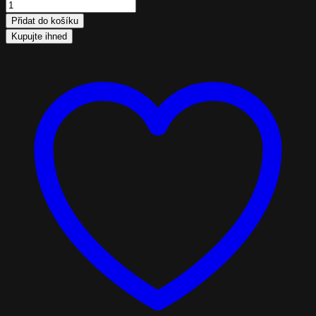
Côte
Noire
Přidat do košíku
–
Kupujte ihned
Červené
vonné
růže
v
luxusní
váze
Herringbone
Red
quantity