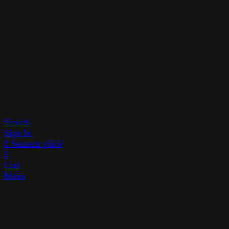
Search
Sign In
0
Seznam přání
0
Cart
Menu