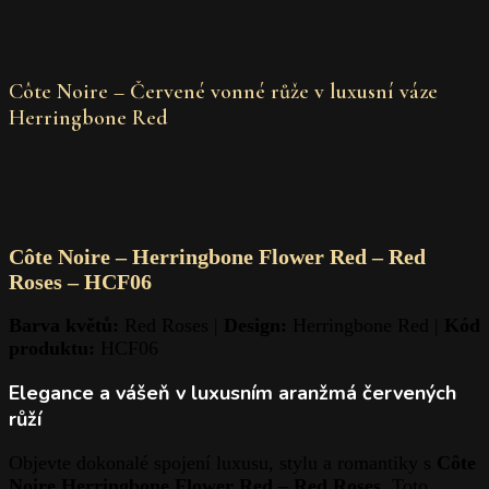
Côte Noire – Červené vonné růže v luxusní váze
Herringbone Red
Côte Noire – Herringbone Flower Red – Red
Roses – HCF06
Barva květů:
Red Roses |
Design:
Herringbone Red |
Kód
produktu:
HCF06
Elegance a vášeň v luxusním aranžmá červených
růží
Objevte dokonalé spojení luxusu, stylu a romantiky s
Côte
Noire Herringbone Flower Red – Red Roses
. Toto