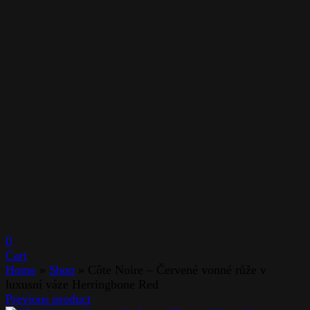
0
Cart
Home
»
Shop
»
Côte Noire – Červené vonné růže v
luxusní váze Herringbone Red
Previous product