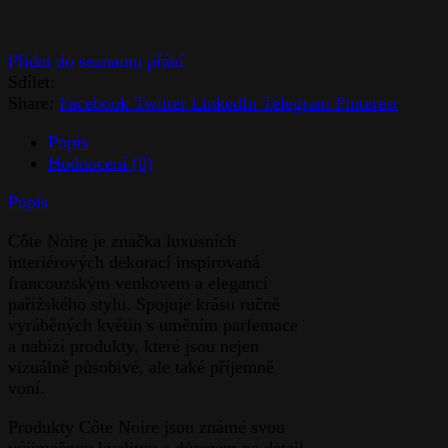
Sdílet:
Share:
Facebook
Twitter
LinkedIn
Telegram
Pinterest
Popis
Hodnocení (0)
Popis
Côte Noire je značka luxusních
interiérových dekorací inspirovaná
francouzským venkovem a elegancí
pařížského stylu. Spojuje krásu ručně
vyráběných květin s uměním parfemace
a nabízí produkty, které jsou nejen
vizuálně působivé, ale také příjemně
voní.
Produkty Côte Noire jsou známé svou