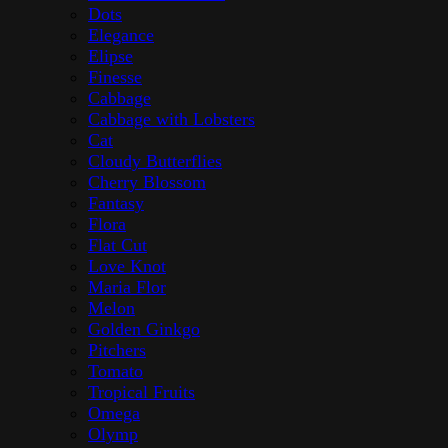
Dots
Elegance
Elipse
Finesse
Cabbage
Cabbage with Lobsters
Cat
Cloudy Butterflies
Cherry Blossom
Fantasy
Flora
Flat Cut
Love Knot
Maria Flor
Melon
Golden Ginkgo
Pitchers
Tomato
Tropical Fruits
Omega
Olymp