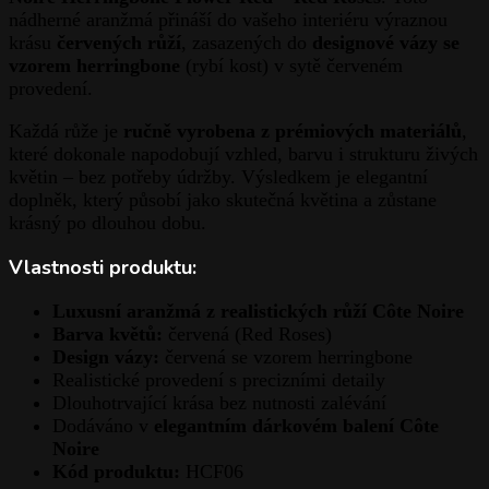
nádherné aranžmá přináší do vašeho interiéru výraznou
krásu
červených růží
, zasazených do
designové vázy se
vzorem herringbone
(rybí kost) v sytě červeném
provedení.
Každá růže je
ručně vyrobena z prémiových materiálů
,
které dokonale napodobují vzhled, barvu i strukturu živých
květin – bez potřeby údržby. Výsledkem je elegantní
doplněk, který působí jako skutečná květina a zůstane
krásný po dlouhou dobu.
Vlastnosti produktu:
Luxusní aranžmá z realistických růží Côte Noire
Barva květů:
červená (Red Roses)
Design vázy:
červená se vzorem herringbone
Realistické provedení s precizními detaily
Dlouhotrvající krása bez nutnosti zalévání
Dodáváno v
elegantním dárkovém balení Côte
Noire
Kód produktu:
HCF06