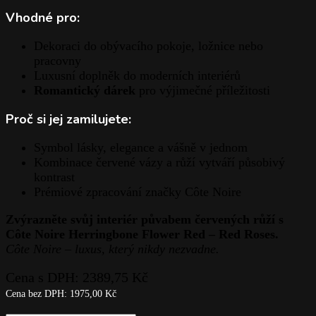
Vhodné pro:
Dekoraci do obývacího pokoje, ložnice nebo
pracovny
Luxusní doplněk do moderních interiérů
Romantický dárek
pro výjimečné příležitosti
Proč si jej zamilujete:
Symbol lásky, elegance a vášně v jednom
Kombinace červené vázy a růží vytváří působivý
kontrast
Prémiové zpracování značky Côte Noire
Zvýrazněte svůj interiér půvabem červených růží s
Côte Noire Herringbone Flower Red – Red Roses.
Côte Noire – luxus, který nikdy nezvadne.
Cena s DPH:
2389,75
Kč
Cena bez DPH:
1975,00
Kč