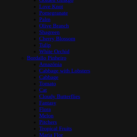
Golden Ginkgo
Love Knot
Pomegranate
Palm
Olive Branch
Shagreen
Cherry Blossom
Tulip
White Orchid
Bordallo Pinheiro
Amazōnia
Cabbage with Lobsters
Cabbage
Tomato
Cat
Cloudy Butterflies
Fantasy
Flora
Melon
Pitchers
Tropical Fruits
Maria Flor