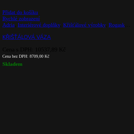
Přidat do košíku
Rychlé zobrazení
Adria
,
Interiérové doplňky
,
Křišťálové výrobky
,
Rogaska
,
V
KŘIŠŤÁLOVÁ VÁZA
Cena s DPH:
10537,89
Kč
Cena bez DPH:
8709,00
Kč
Skladem