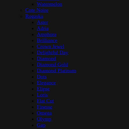
Watermelon
Cote Noire
Rogaska
Aster
Adria
Amphora
Brilliance
Crown Jewel
Delightful Day
Diamond
Diamond Gold
Diamond Platinum
Dots
Elegance
Elipse
Loris
Flat Cut
Finesse
Omega
Olymp
Gap