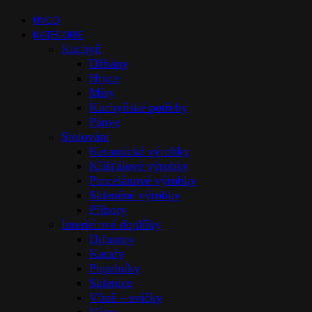
ÚVOD
KATEGORIE
Kuchyň
Džbány
Hrnce
Mísy
Kuchyňské potřeby
Pánve
Stolováni
Keramické výrobky
Křišťálové výrobky
Porcelánové výrobky
Skleněné výrobky
Příbory
Interiérové doplňky
Difuzory
Karafy
Popelníky
Sklenice
Vůně – svíčky