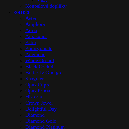
Vázy
Koupelové doplňky
KOLEKCE
Aster
Amphora
Adria
Amazōnia
Palm
Pomegranate
Anemone
White Orchid
Black Orchid
Butterfly Ginkgo
Shagreen
Opus Cupra
Opus Prima
Historia
Crown Jewel
Delightful Day
Diamond
Diamond Gold
Diamond Platinum