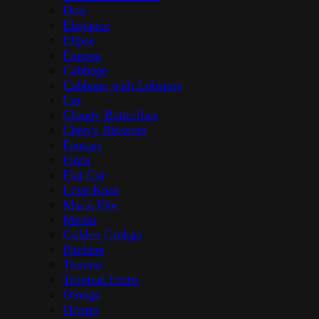
Dots
Elegance
Elipse
Finesse
Cabbage
Cabbage with Lobsters
Cat
Cloudy Butterflies
Cherry Blossom
Fantasy
Flora
Flat Cut
Love Knot
Maria Flor
Melon
Golden Ginkgo
Pitchers
Tomato
Tropical Fruits
Omega
Olymp