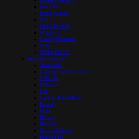
Golden Ginkgo
Love Knot
Pomegranate
Palm
Olive Branch
Shagreen
Cherry Blossom
Tulip
White Orchid
Bordallo Pinheiro
Amazōnia
Cabbage with Lobsters
Cabbage
Tomato
Cat
Cloudy Butterflies
Fantasy
Flora
Melon
Pitchers
Tropical Fruits
Maria Flor