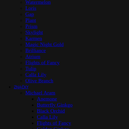
Watermelon
Loris
Gap
Plant
Prism
Skylight
Karmen
Magic Night Gold
Brilliance
Atrium
Flights of Fancy
Tulip
Calla Lily
Olive Branch
ZNAČKY
Michael Aram
Anemone
Butterfly Ginkgo
Black Orchid
Calla Lily
Flights of Fancy