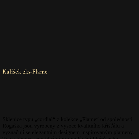
Kalíšek 2ks-Flame
Sklenice typu „cordial“ z kolekce „Flame“ od společnosti
Rogaška jsou vyrobeny z vysoce kvalitního křišťálu a
vyznačují se elegantním designem inspirovaným plameny.
Tyto sklenice jsou ideální pro podávání likérů nebo