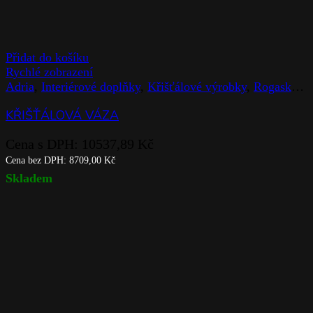
Přidat do košíku
Rychlé zobrazení
Adria
,
Interiérové doplňky
,
Křišťálové výrobky
,
Rogaska
,
V
KŘIŠŤÁLOVÁ VÁZA
Cena s DPH:
10537,89
Kč
Cena bez DPH:
8709,00
Kč
Skladem