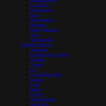
Golden Ginkgo
Love Knot
Pomegranate
Palm
Olive Branch
Shagreen
Cherry Blossom
Tulip
White Orchid
Bordallo Pinheiro
Amazōnia
Cabbage with Lobsters
Cabbage
Tomato
Cat
Cloudy Butterflies
Fantasy
Flora
Melon
Pitchers
Tropical Fruits
Maria Flor