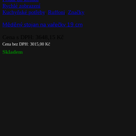
Rychlé zobrazení
Kuchyňské potřeby
,
Ruffoni
,
Značky
Měděný stojan na vařečky 19 cm
Cena s DPH:
3648,15
Kč
Cena bez DPH:
3015,00
Kč
Skladem