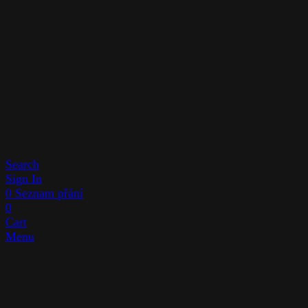
Search
Sign In
0
Seznam přání
0
Cart
Menu