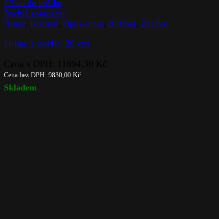
Přidat do košíku
Rychlé zobrazení
Hrnce
,
Kuchyň
,
Opus cupra
,
Ruffoni
,
Značky
Hrnec s poklicí 20 cm
Cena s DPH:
11894,30
Kč
Cena bez DPH:
9830,00
Kč
Skladem