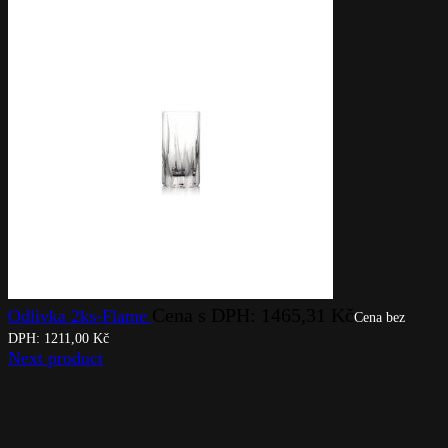
Cena s DPH:
1465,31
Kč
Odlivka 2ks-Flame
Cena bez
DPH:
1211,00
Kč
Next product