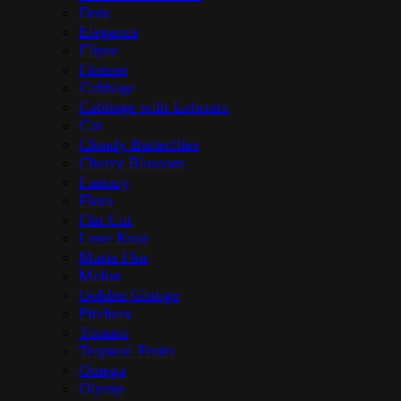
Dots
Elegance
Elipse
Finesse
Cabbage
Cabbage with Lobsters
Cat
Cloudy Butterflies
Cherry Blossom
Fantasy
Flora
Flat Cut
Love Knot
Maria Flor
Melon
Golden Ginkgo
Pitchers
Tomato
Tropical Fruits
Omega
Olymp