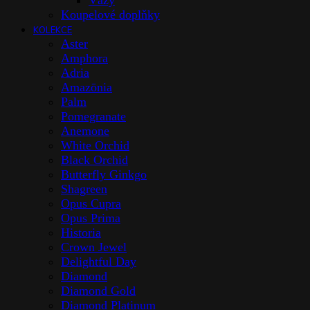
Vázy
Koupelové doplňky
KOLEKCE
Aster
Amphora
Adria
Amazōnia
Palm
Pomegranate
Anemone
White Orchid
Black Orchid
Butterfly Ginkgo
Shagreen
Opus Cupra
Opus Prima
Historia
Crown Jewel
Delightful Day
Diamond
Diamond Gold
Diamond Platinum