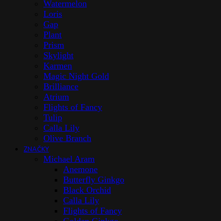
Watermelon
Loris
Gap
Plant
Prism
Skylight
Karmen
Magic Night Gold
Brilliance
Atrium
Flights of Fancy
Tulip
Calla Lily
Olive Branch
ZNAČKY
Michael Aram
Anemone
Butterfly Ginkgo
Black Orchid
Calla Lily
Flights of Fancy