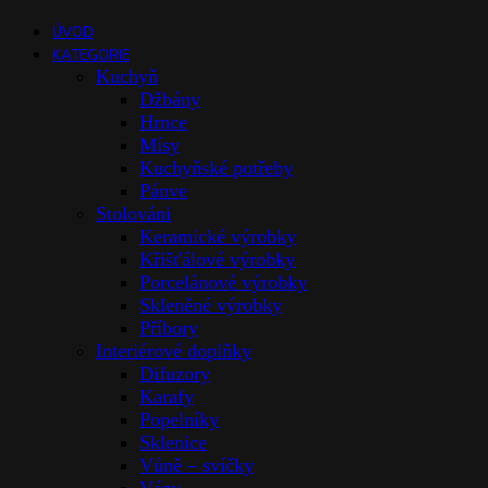
ÚVOD
KATEGORIE
Kuchyň
Džbány
Hrnce
Mísy
Kuchyňské potřeby
Pánve
Stolováni
Keramické výrobky
Křišťálové výrobky
Porcelánové výrobky
Skleněné výrobky
Příbory
Interiérové doplňky
Difuzory
Karafy
Popelníky
Sklenice
Vůně – svíčky