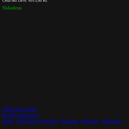
Cena bez DPH:
6915,00
Kč
Skladem
Přidat do košíku
Rychlé zobrazení
Adria
,
Křišťálové výrobky
,
Rogaska
,
Sklenice
,
Stolováni
,
Z