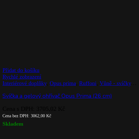
Přidat do košíku
Rychlé zobrazení
Interiérové doplňky
,
Opus prima
,
Ruffoni
,
Vůně - svíčky
,
Z
Svíčka a gelový ohřívač Opus Prima (26 cm)
Cena s DPH:
3705,02
Kč
Cena bez DPH:
3062,00
Kč
Skladem