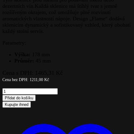
dezertních vín.Každá sklenice má štíhlý tvar s jemně
rozšířeným okrajem, což umožňuje plné rozvinutí
aromatických vlastností nápoje. Design „Flame“ dodává
sklenicím dynamický a sofistikovaný vzhled, který obohatí
každý stolní servis.
Parametry:
Výška:
178 mm
Průměr:
45 mm
Cena s DPH:
1465,31
Kč
Cena bez DPH:
1211,00
Kč
Kalíšek
2ks-
Přidat do košíku
Flame
Kupujte ihned
quantity