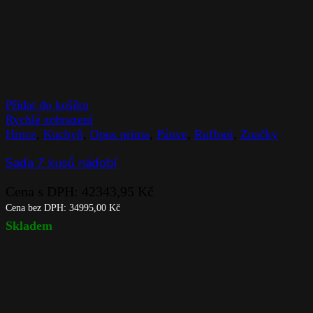
Přidat do košíku
Rychlé zobrazení
Hrnce
,
Kuchyň
,
Opus prima
,
Pánve
,
Ruffoni
,
Značky
Sada 7 kusů nádobí
Cena s DPH:
42343,95
Kč
Cena bez DPH:
34995,00
Kč
Skladem