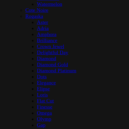
Watermelon
Cote Noire
Rogaska
Aster
Adria
Amphora
Brilliance
Crown Jewel
Delightful Day
Diamond
Diamond Gold
Diamond Platinum
Dots
Elegance
Elipse
Loris
Flat Cut
Finesse
Omega
Olymp
Gap