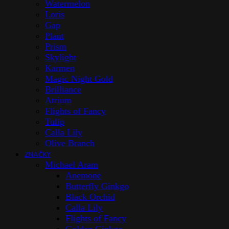
Watermelon
Loris
Gap
Plant
Prism
Skylight
Karmen
Magic Night Gold
Brilliance
Atrium
Flights of Fancy
Tulip
Calla Lily
Olive Branch
ZNAČKY
Michael Aram
Anemone
Butterfly Ginkgo
Black Orchid
Calla Lily
Flights of Fancy