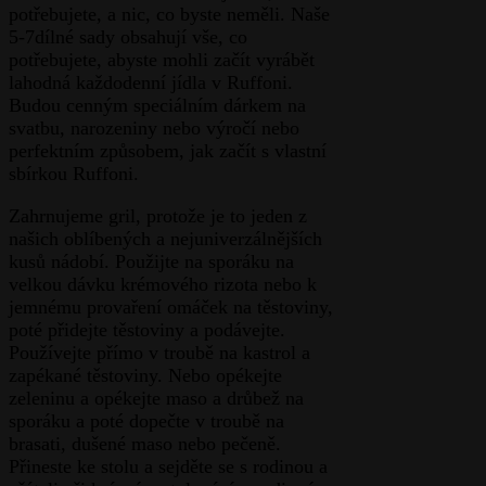
potřebujete, a nic, co byste neměli. Naše
5-7dílné sady obsahují vše, co
potřebujete, abyste mohli začít vyrábět
lahodná každodenní jídla v Ruffoni.
Budou cenným speciálním dárkem na
svatbu, narozeniny nebo výročí nebo
perfektním způsobem, jak začít s vlastní
sbírkou Ruffoni.
Zahrnujeme gril, protože je to jeden z
našich oblíbených a nejuniverzálnějších
kusů nádobí. Použijte na sporáku na
velkou dávku krémového rizota nebo k
jemnému provaření omáček na těstoviny,
poté přidejte těstoviny a podávejte.
Používejte přímo v troubě na kastrol a
zapékané těstoviny. Nebo opékejte
zeleninu a opékejte maso a drůbež na
sporáku a poté dopečte v troubě na
brasati, dušené maso nebo pečeně.
Přineste ke stolu a sejděte se s rodinou a