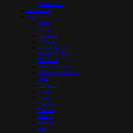
Watermelon
Cote Noire
Rogaska
Aster
Adria
Amphora
Brilliance
Crown Jewel
Delightful Day
Diamond
Diamond Gold
Diamond Platinum
Dots
Elegance
Elipse
Loris
Flat Cut
Finesse
Omega
Olymp
Gap