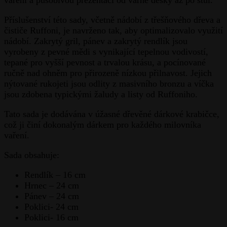
Příslušenství této sady, včetně nádobí z třešňového dřeva a
čističe Ruffoni, je navrženo tak, aby optimalizovalo využití
nádobí. Zakrytý gril, pánev a zakrytý rendlík jsou
vyrobeny z pevné mědi s vynikající tepelnou vodivostí,
tepané pro vyšší pevnost a trvalou krásu, a pocínované
ručně nad ohněm pro přirozeně nízkou přilnavost. Jejich
nýtované rukojeti jsou odlity z masivního bronzu a víčka
jsou zdobena typickými žaludy a listy od Ruffoniho.
Tato sada je dodávána v úžasné dřevěné dárkové krabičce,
což ji činí dokonalým dárkem pro každého milovníka
vaření.
Sada obsahuje:
Rendlík – 16 cm
Hrnec – 24 cm
Pánev – 24 cm
Poklici- 24 cm
Poklici- 16 cm