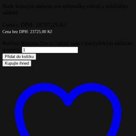
Bude krásným dárkem pro milovníky vaření a měděného
nádobí.
Cena s DPH:
28707,25
Kč
Cena bez DPH:
23725,00
Kč
Ruffoni Historia Decor 5dílná sada s kuchyňským náčiním
quantity
Přidat do košíku
Kupujte ihned