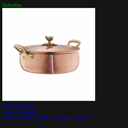
Skladem
Přidat do košíku
Rychlé zobrazení
Historia
,
Hrnce
,
Kuchyň
,
Ruffoni
,
Značky