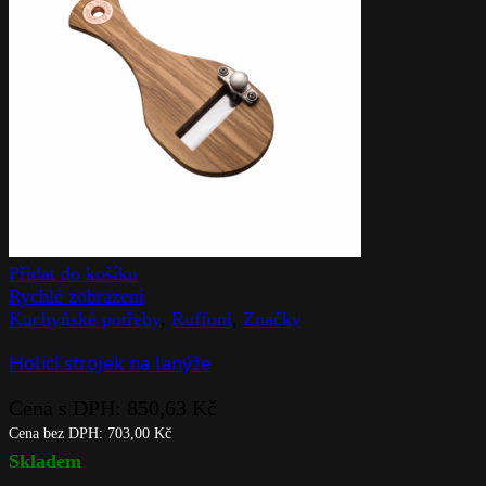
Přidat do košíku
Rychlé zobrazení
Kuchyňské potřeby
,
Ruffoni
,
Značky
Holicí strojek na lanýže
Cena s DPH:
850,63
Kč
Cena bez DPH:
703,00
Kč
Skladem