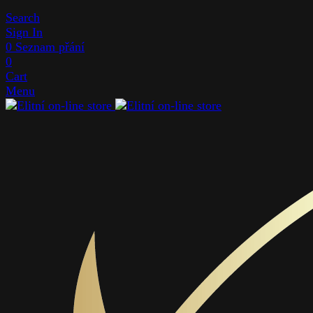
Search
Sign In
0
Seznam přání
0
Cart
Menu