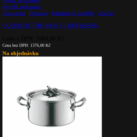
Přidat do košíku
Rychlé zobrazení
Cote noire
,
Difuzory
,
Interiérové doplňky
,
Značky
QUEEN OF THE NIGHT – DIFFUSERS
Cena s DPH:
1664,96
Kč
Cena bez DPH:
1376,00
Kč
Na objednávku