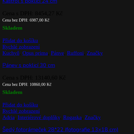
Kastrol s poklicí 24 cm
Cena s DPH:
8454,27
Kč
Cena bez DPH:
6987,00
Kč
Skladem
Přidat do košíku
Rychlé zobrazení
Kuchyň
,
Opus prima
,
Pánve
,
Ruffoni
,
Značky
Pánev s poklicí 30 cm
Cena s DPH:
13140,60
Kč
Cena bez DPH:
10860,00
Kč
Skladem
Přidat do košíku
Rychlé zobrazení
Adria
,
Interiérové doplňky
,
Rogaska
,
Značky
Šedý fotorámeček 28*22 (fotografie 13×18 cm)