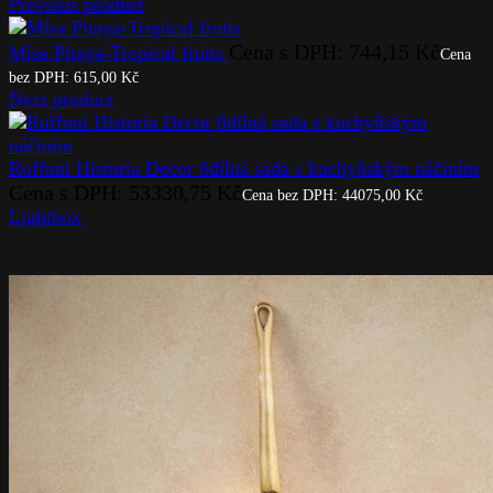
Previous product
Cena s DPH:
744,15
Kč
Mísa Pitaya-Tropical fruits
Cena
bez DPH:
615,00
Kč
Next product
Ruffoni Historia Decor 8dílná sada s kuchyňským náčiním
Cena s DPH:
53330,75
Kč
Cena bez DPH:
44075,00
Kč
Lightbox