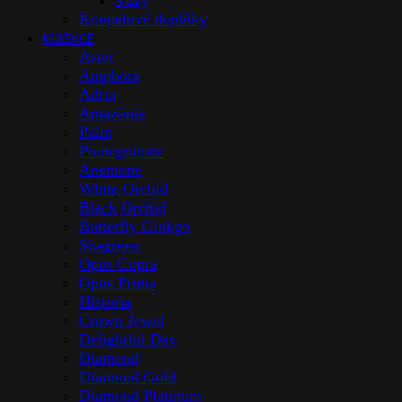
Vázy
Koupelové doplňky
KOLEKCE
Aster
Amphora
Adria
Amazōnia
Palm
Pomegranate
Anemone
White Orchid
Black Orchid
Butterfly Ginkgo
Shagreen
Opus Cupra
Opus Prima
Historia
Crown Jewel
Delightful Day
Diamond
Diamond Gold
Diamond Platinum