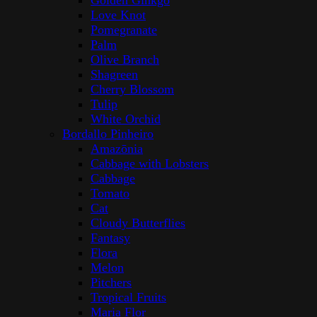
Golden Ginkgo
Love Knot
Pomegranate
Palm
Olive Branch
Shagreen
Cherry Blossom
Tulip
White Orchid
Bordallo Pinheiro
Amazōnia
Cabbage with Lobsters
Cabbage
Tomato
Cat
Cloudy Butterflies
Fantasy
Flora
Melon
Pitchers
Tropical Fruits
Maria Flor