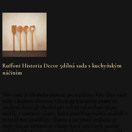
Ruffoni Historia Decor 5dílná sada s kuchyňským
náčiním
Tato sada je ideálním dárkem pro každého, kdo chce začít
vařit s Ruffoni Historia. Obsahuje klasickou pánev na
smažení, která je vhodná pro vaření od snídaně až po
večeři, a zakrytou pánev, která usnadňuje vaření omáček a
redukcí bez postříkání. Brašna s perfektní velikostí je
dodávána se zdobeným víkem, které umožňuje snadné
vaření a působivou prezentaci od varné desky až po stůl.