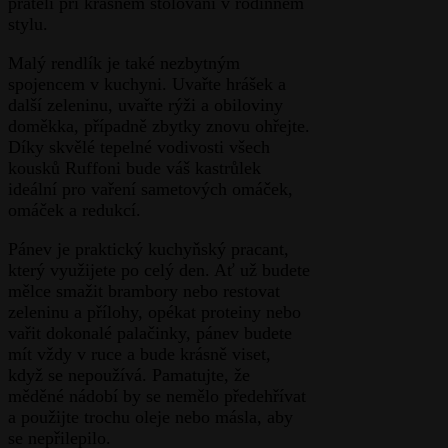
přáteli při krásném stolování v rodinném
stylu.
Malý rendlík je také nezbytným
spojencem v kuchyni. Uvařte hrášek a
další zeleninu, uvařte rýži a obiloviny
doměkka, případně zbytky znovu ohřejte.
Díky skvělé tepelné vodivosti všech
kousků Ruffoni bude váš kastrůlek
ideální pro vaření sametových omáček,
omáček a redukcí.
Pánev je praktický kuchyňský pracant,
který využijete po celý den. Ať už budete
mělce smažit brambory nebo restovat
zeleninu a přílohy, opékat proteiny nebo
vařit dokonalé palačinky, pánev budete
mít vždy v ruce a bude krásně viset,
když se nepoužívá. Pamatujte, že
měděné nádobí by se nemělo předehřívat
a použijte trochu oleje nebo másla, aby
se nepřilepilo.