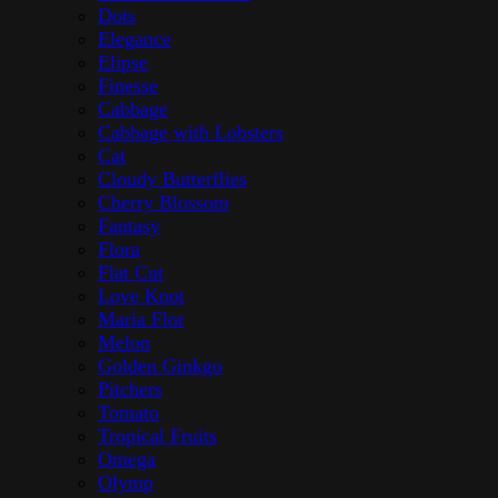
Dots
Elegance
Elipse
Finesse
Cabbage
Cabbage with Lobsters
Cat
Cloudy Butterflies
Cherry Blossom
Fantasy
Flora
Flat Cut
Love Knot
Maria Flor
Melon
Golden Ginkgo
Pitchers
Tomato
Tropical Fruits
Omega
Olymp