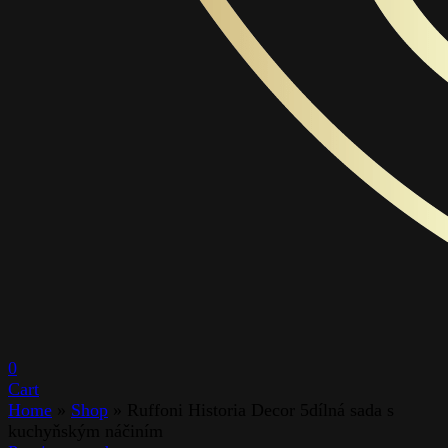
0
Cart
Home
»
Shop
»
Ruffoni Historia Decor 5dílná sada s
kuchyňským náčiním