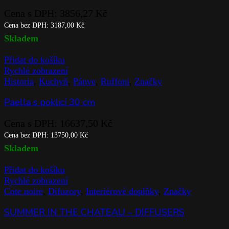
Cena s DPH:
3856,27
Kč
Cena bez DPH:
3187,00
Kč
Skladem
Přidat do košíku
Rychlé zobrazení
Historia
,
Kuchyň
,
Pánve
,
Ruffoni
,
Značky
Paella s poklicí 30 cm
Cena s DPH:
16637,50
Kč
Cena bez DPH:
13750,00
Kč
Skladem
Přidat do košíku
Rychlé zobrazení
Cote noire
,
Difuzory
,
Interiérové doplňky
,
Značky
SUMMER IN THE CHATEAU – DIFFUSERS