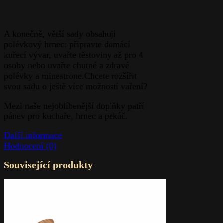
A konečně, větší sady obsahují
polévkový hrnec: připravte domácí
kuřecí vývar, uvařte těstoviny až pro 4
osoby nebo uvařte chutné a zdravé
polévky a minestrone.Chcete rozšířit
svou sadu o ještě více možností vaření?
Mezi naše nejoblíbenější doplňky patří
pánev pro kuchaře, hrnec a pekáč.
Další informace
Hodnocení (0)
Související produkty