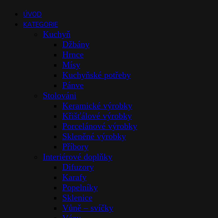
ÚVOD
KATEGORIE
Kuchyň
Džbány
Hrnce
Mísy
Kuchyňské potřeby
Pánve
Stolováni
Keramické výrobky
Křišťálové výrobky
Porcelánové výrobky
Skleněné výrobky
Příbory
Interiérové doplňky
Difuzory
Karafy
Popelníky
Sklenice
Vůně – svíčky