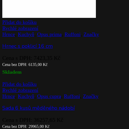
Přidat do košíku
Rychlé zobrazení
Hrnce
,
Kuchyň
,
Opus prima
,
Ruffoni
,
Značky
Hrnec s poklicí 16 cm
Cena s DPH:
7423,35
Kč
Cena bez DPH:
6135,00
Kč
Skladem
Přidat do košíku
Rychlé zobrazení
Hrnce
,
Kuchyň
,
Opus cupra
,
Ruffoni
,
Značky
Sada 6 kusů měděného nádobí
Cena s DPH:
36257,65
Kč
Cena bez DPH:
29965,00
Kč