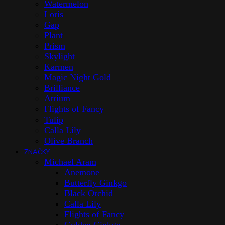
Watermelon
Loris
Gap
Plant
Prism
Skylight
Karmen
Magic Night Gold
Brilliance
Atrium
Flights of Fancy
Tulip
Calla Lily
Olive Branch
ZNAČKY
Michael Aram
Anemone
Butterfly Ginkgo
Black Orchid
Calla Lily
Flights of Fancy