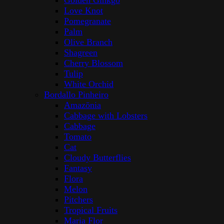
Golden Ginkgo
Love Knot
Pomegranate
Palm
Olive Branch
Shagreen
Cherry Blossom
Tulip
White Orchid
Bordallo Pinheiro
Amazōnia
Cabbage with Lobsters
Cabbage
Tomato
Cat
Cloudy Butterflies
Fantasy
Flora
Melon
Pitchers
Tropical Fruits
Maria Flor