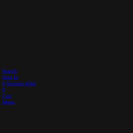
Search
Sign In
0
Seznam přání
0
Cart
Menu