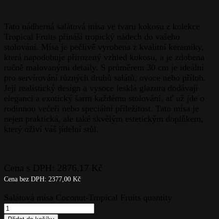
Tato nádherná salátová mísa ve tvaru kokosu z kolekce
Tropical Fruits přináší tropický nádech do vašeho
stolování. Mísa je pečlivě vyrobena z kvalitní keramiky,
která napodobuje přirozený vzhled kokosu, a je zdobena
ručně malovanými detaily. S průměrem 30 cm je ideální
pro servírování různých druhů salátů, ovoce nebo příloh.
Její realistický design a vysoce lesklá glazura dodávají
eleganci a exotický šarm každému stolování, ať už jde o
rodinnou večeři nebo speciální příležitost. Tato mísa je
nejen praktická, ale také skvělým estetickým doplňkem,
který oživí váš jídelní stůl.
Cena s DPH:
2876,17
Kč
Cena bez DPH:
2377,00
Kč
Salátová mísa Coconut-Tropical Fruits quantity