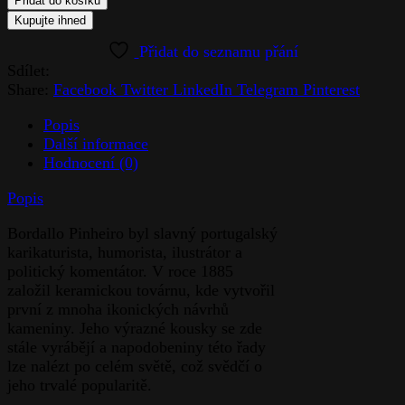
Přidat do košíku
Kupujte ihned
Sdílet:
Share:
Facebook
Twitter
LinkedIn
Telegram
Pinterest
Popis
Další informace
Hodnocení (0)
Popis
Bordallo Pinheiro byl slavný portugalský
karikaturista, humorista, ilustrátor a
politický komentátor. V roce 1885
založil keramickou továrnu, kde vytvořil
první z mnoha ikonických návrhů
kameniny. Jeho výrazné kousky se zde
stále vyrábějí a napodobeniny této řady
lze nalézt po celém světě, což svědčí o
jeho trvalé popularitě.