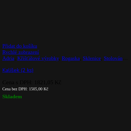
Přidat do košíku
Rychlé zobrazení
Adria
,
Křišťálové výrobky
,
Rogaska
,
Sklenice
,
Stolováni
,
Z
Kalíšek (2 ks)
Cena s DPH:
1821,05
Kč
Cena bez DPH:
1505,00
Kč
Skladem