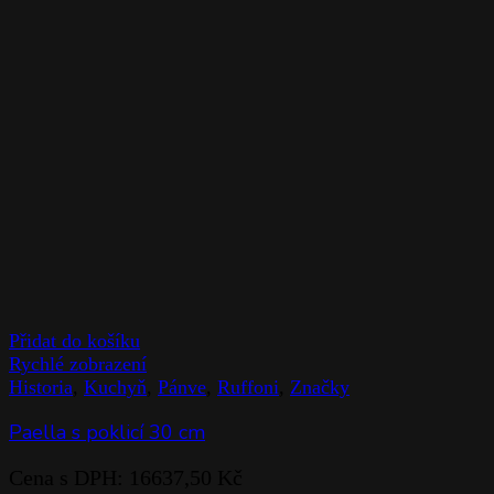
Přidat do košíku
Rychlé zobrazení
Historia
,
Kuchyň
,
Pánve
,
Ruffoni
,
Značky
Paella s poklicí 30 cm
Cena s DPH:
16637,50
Kč