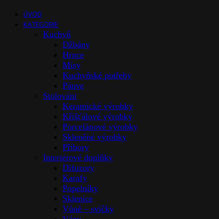
ÚVOD
KATEGORIE
Kuchyň
Džbány
Hrnce
Mísy
Kuchyňské potřeby
Pánve
Stolováni
Keramické výrobky
Křišťálové výrobky
Porcelánové výrobky
Skleněné výrobky
Příbory
Interiérové doplňky
Difuzory
Karafy
Popelníky
Sklenice
Vůně – svíčky