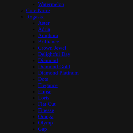
Watermelon
Cote Noire
Rogaska
Aster
Adria
Amphora
Brilliance
Crown Jewel
Delightful Day
Diamond
Diamond Gold
Diamond Platinum
Dots
Elegance
Elipse
Loris
Flat Cut
Finesse
Omega
Olymp
Gap