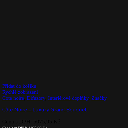
Přidat do košíku
Rychlé zobrazení
Cote noire
,
Difuzory
,
Interiérové doplňky
,
Značky
Côte Noire – Luxury Grand Bouquet
Cena s DPH:
5075,95
Kč
Cena bez DPH:
4195,00
Kč