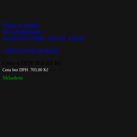
Přidat do košíku
Rychlé zobrazení
Kuchyňské potřeby
,
Ruffoni
,
Značky
Holicí strojek na lanýže
Cena s DPH:
850,63
Kč
Cena bez DPH:
703,00
Kč
Skladem