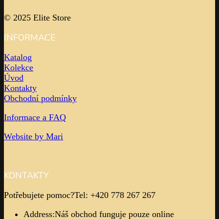
© 2025 Elite Store
INFORMACE
Katalog
Kolekce
Úvod
Kontakty
Obchodní podmínky
Informace a FAQ
Website by Mari
KONTAKTY
Potřebujete pomoc?
Tel: +420 778 267 267
Address:
Náš obchod funguje pouze online