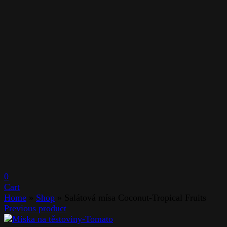
0
Cart
Home
»
Shop
»
Salátová mísa Coconut-Tropical Fruits
Previous product