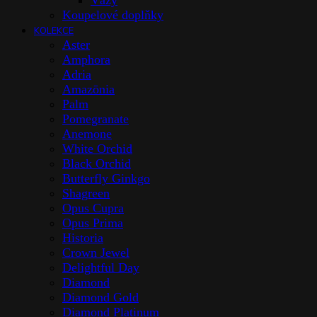
Vázy
Koupelové doplňky
KOLEKCE
Aster
Amphora
Adria
Amazōnia
Palm
Pomegranate
Anemone
White Orchid
Black Orchid
Butterfly Ginkgo
Shagreen
Opus Cupra
Opus Prima
Historia
Crown Jewel
Delightful Day
Diamond
Diamond Gold
Diamond Platinum