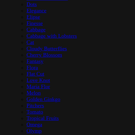
Dots
Elegance
Elipse
Finesse
Cabbage
Cabbage with Lobsters
Cat
Cloudy Butterflies
Cherry Blossom
Fantasy
Flora
Flat Cut
Love Knot
Maria Flor
Melon
Golden Ginkgo
Pitchers
Tomato
Tropical Fruits
Omega
Olymp