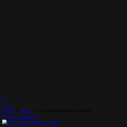
0
Cart
Home
»
Shop
»
Váza Střední-White Orchid
Previous product