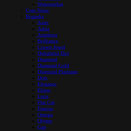
Watermelon
Cote Noire
Rogaska
Aster
Adria
Amphora
Brilliance
Crown Jewel
Delightful Day
Diamond
Diamond Gold
Diamond Platinum
Dots
Elegance
Elipse
Loris
Flat Cut
Finesse
Omega
Olymp
Gap