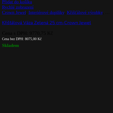
Přidat do košíku
Rychlé zobrazení
Crown Jewel
,
Interiérové doplňky
,
Křišťálové výrobky
,
Rog
Křišťálová Váza Zelená 25 cm-Crown Jewel
Cena s DPH:
9770,75
Kč
Cena bez DPH:
8075,00
Kč
Skladem