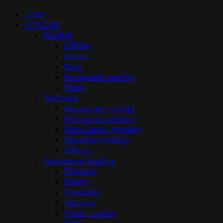
ÚVOD
KATEGORIE
Kuchyň
Džbány
Hrnce
Mísy
Kuchyňské potřeby
Pánve
Stolováni
Keramické výrobky
Křišťálové výrobky
Porcelánové výrobky
Skleněné výrobky
Příbory
Interiérové doplňky
Difuzory
Karafy
Popelníky
Sklenice
Vůně – svíčky