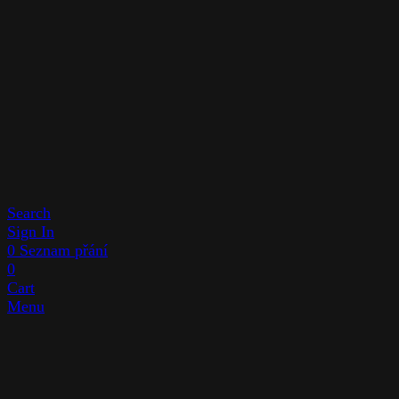
Search
Sign In
0
Seznam přání
0
Cart
Menu