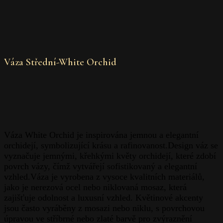
Váza Střední-White Orchid
Váza White Orchid je inspirována jemnou a elegantní
orchidejí, symbolizující krásu a rafinovanost.Design váz se
vyznačuje jemnými, křehkými květy orchidejí, které zdobí
povrch vázy, čímž vytvářejí sofistikovaný a elegantní
vzhled.Váza je vyrobena z vysoce kvalitních materiálů,
jako je nerezová ocel nebo niklovaná mosaz, která
zajišťuje odolnost a luxusní vzhled. Květinové akcenty
jsou často vyráběny z mosazi nebo niklu, s povrchovou
úpravou ve stříbrné nebo zlaté barvě pro zvýraznění