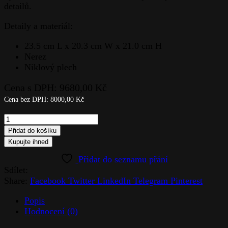
detailů.
Detaily a materiál:
23.5 cm L x 20.3 cm W x 21.0 cm H
Nerez
Niklový plech
Cena s DPH:
9680,00
Kč
Cena bez DPH:
8000,00
Kč
Váza
Střední-
Přidat do košíku
White
Kupujte ihned
Orchid
quantity
Sdílet:
Share:
Facebook
Twitter
LinkedIn
Telegram
Pinterest
Popis
Hodnocení (0)