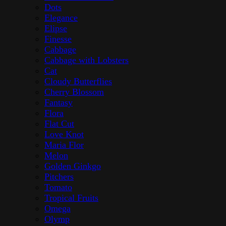
Dots
Elegance
Elipse
Finesse
Cabbage
Cabbage with Lobsters
Cat
Cloudy Butterflies
Cherry Blossom
Fantasy
Flora
Flat Cut
Love Knot
Maria Flor
Melon
Golden Ginkgo
Pitchers
Tomato
Tropical Fruits
Omega
Olymp