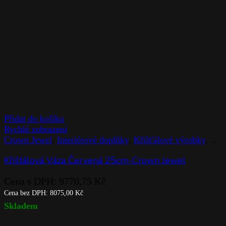
Přidat do košíku
Rychlé zobrazení
Crown Jewel
,
Interiérové doplňky
,
Křišťálové výrobky
,
Rog
Křišťálová Váza Červená 25cm-Crown Jewel
Cena s DPH:
9770,75
Kč
Cena bez DPH:
8075,00
Kč
Skladem