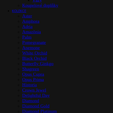
Vázy
Koupelové doplňky
KOLEKCE
Aster
Amphora
Adria
Amazōnia
Palm
Pomegranate
Anemone
White Orchid
Black Orchid
Butterfly Ginkgo
Shagreen
Opus Cupra
Opus Prima
Historia
Crown Jewel
Delightful Day
Diamond
Diamond Gold
Diamond Platinum