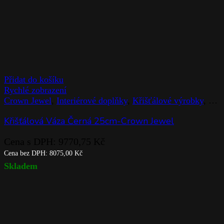
Přidat do košíku
Rychlé zobrazení
Crown Jewel
,
Interiérové doplňky
,
Křišťálové výrobky
,
Rog
Křišťálová Váza Černá 25cm-Crown Jewel
Cena s DPH:
9770,75
Kč
Cena bez DPH:
8075,00
Kč
Skladem