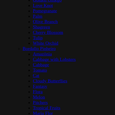
Golden Ginkgo
Love Knot
Pomegranate
Palm
Olive Branch
Shagreen
Cherry Blossom
Tulip
White Orchid
Bordallo Pinheiro
Amazōnia
Cabbage with Lobsters
Cabbage
Tomato
Cat
Cloudy Butterflies
Fantasy
Flora
Melon
Pitchers
Tropical Fruits
Maria Flor