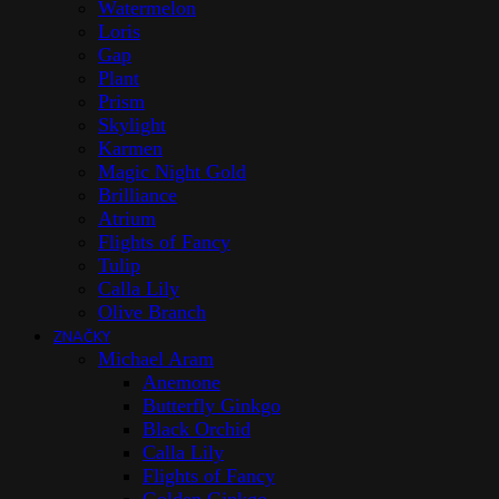
Watermelon
Loris
Gap
Plant
Prism
Skylight
Karmen
Magic Night Gold
Brilliance
Atrium
Flights of Fancy
Tulip
Calla Lily
Olive Branch
ZNAČKY
Michael Aram
Anemone
Butterfly Ginkgo
Black Orchid
Calla Lily
Flights of Fancy