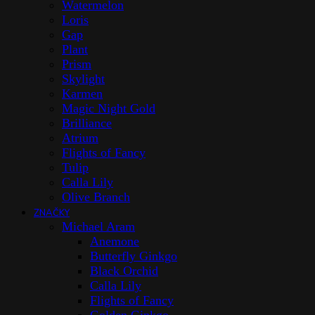
Watermelon
Loris
Gap
Plant
Prism
Skylight
Karmen
Magic Night Gold
Brilliance
Atrium
Flights of Fancy
Tulip
Calla Lily
Olive Branch
ZNAČKY
Michael Aram
Anemone
Butterfly Ginkgo
Black Orchid
Calla Lily
Flights of Fancy