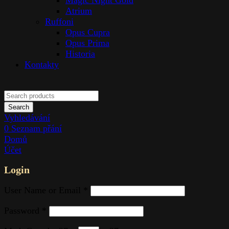
Magic Night Gold
Atrium
Ruffoni
Opus Cupra
Opus Prima
Historia
Kontakty
Search
Vyhledávání
0
Seznam přání
Domů
Účet
Login
User Name or Email
*
Password
*