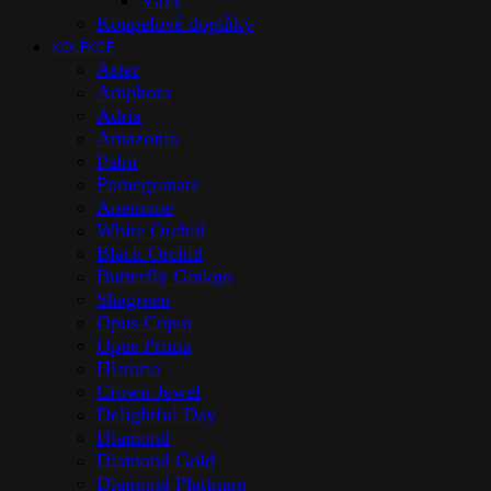
Vázy
Koupelové doplňky
KOLEKCE
Aster
Amphora
Adria
Amazōnia
Palm
Pomegranate
Anemone
White Orchid
Black Orchid
Butterfly Ginkgo
Shagreen
Opus Cupra
Opus Prima
Historia
Crown Jewel
Delightful Day
Diamond
Diamond Gold
Diamond Platinum