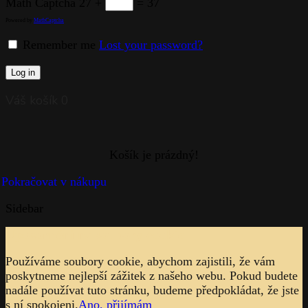
Math Captcha
27 +
= 37
Powered by
MathCaptcha
Remember me
Lost your password?
Log in
Váš košík
0
Sidebar
Upozornění na soubory cookie
Používáme soubory cookie, abychom zajistili, že vám
poskytneme nejlepší zážitek z našeho webu. Pokud budete
nadále používat tuto stránku, budeme předpokládat, že jste
s ní spokojeni.
Ano, přijímám