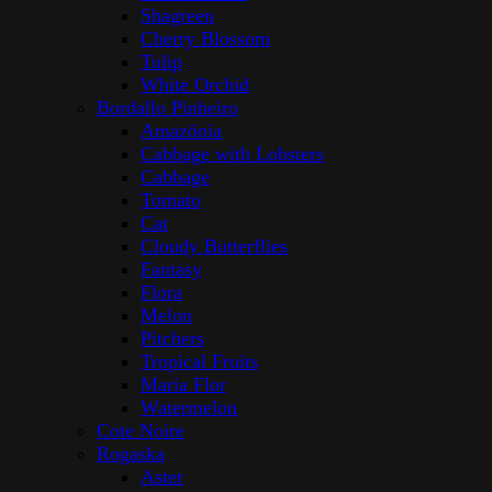
Shagreen
Cherry Blossom
Tulip
White Orchid
Bordallo Pinheiro
Amazōnia
Cabbage with Lobsters
Cabbage
Tomato
Cat
Cloudy Butterflies
Fantasy
Flora
Melon
Pitchers
Tropical Fruits
Maria Flor
Watermelon
Cote Noire
Rogaska
Aster