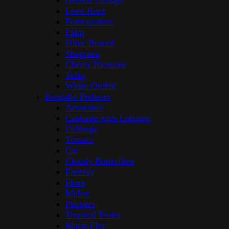
Golden Ginkgo
Love Knot
Pomegranate
Palm
Olive Branch
Shagreen
Cherry Blossom
Tulip
White Orchid
Bordallo Pinheiro
Amazōnia
Cabbage with Lobsters
Cabbage
Tomato
Cat
Cloudy Butterflies
Fantasy
Flora
Melon
Pitchers
Tropical Fruits
Maria Flor