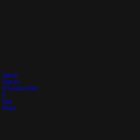
Search
Sign In
0
Seznam přání
0
Cart
Menu