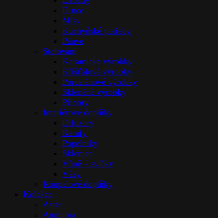
Džbány
Hrnce
Mísy
Kuchyňské potřeby
Pánve
Stolováni
Keramické výrobky
Křišťálové výrobky
Porcelánové výrobky
Skleněné výrobky
Příbory
Interiérové doplňky
Difuzory
Karafy
Popelníky
Sklenice
Vůně – svíčky
Vázy
Koupelové doplňky
Kolekce
Aster
Amphora