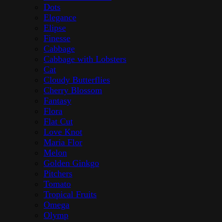
Dots
Elegance
Elipse
Finesse
Cabbage
Cabbage with Lobsters
Cat
Cloudy Butterflies
Cherry Blossom
Fantasy
Flora
Flat Cut
Love Knot
Maria Flor
Melon
Golden Ginkgo
Pitchers
Tomato
Tropical Fruits
Omega
Olymp