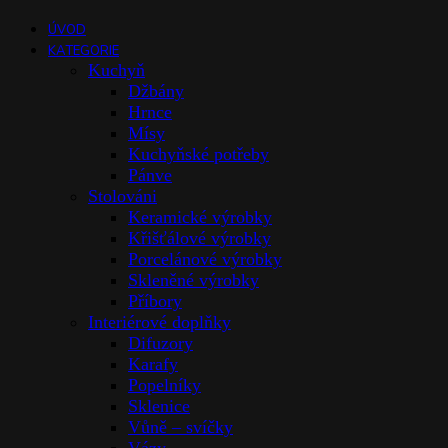
ÚVOD
KATEGORIE
Kuchyň
Džbány
Hrnce
Mísy
Kuchyňské potřeby
Pánve
Stolováni
Keramické výrobky
Křišťálové výrobky
Porcelánové výrobky
Skleněné výrobky
Příbory
Interiérové doplňky
Difuzory
Karafy
Popelníky
Sklenice
Vůně – svíčky