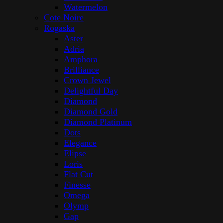
Watermelon
Cote Noire
Rogaska
Aster
Adria
Amphora
Brilliance
Crown Jewel
Delightful Day
Diamond
Diamond Gold
Diamond Platinum
Dots
Elegance
Elipse
Loris
Flat Cut
Finesse
Omega
Olymp
Gap