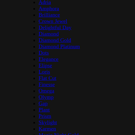
Adria
Amphora
Brilliance
Crown Jewel
Delightful Day
Diamond
Diamond Gold
Diamond Platinum
Dots
Elegance
Elipse
Loris
Flat Cut
Finesse
Omega
Olymp
Gap
Plant
Prism
Skylight
Karmen