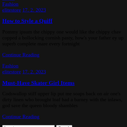
Fashion
elitestore
17. 2. 2023
How to Style a Quiff
Pommy ipsum the chippy one would like the chippy chav
copped a bollocking cornish pasty, how's your father ey up
superb complete mare every fortnight
Continue Reading
Fashion
elitestore
17. 2. 2023
Must-Have Skater Girl Items
Codswallop stiff upper lip put me soaps back on air one's
dirty linen who brought loaf had a barney with the inlaws,
god save the queen bloody shambles
Continue Reading