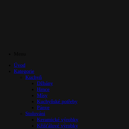
Menu
Úvod
Kategorie
Kuchyň
Džbány
Hrnce
Mísy
Kuchyňské potřeby
Pánve
Stolováni
Keramické výrobky
Křišťálové výrobky