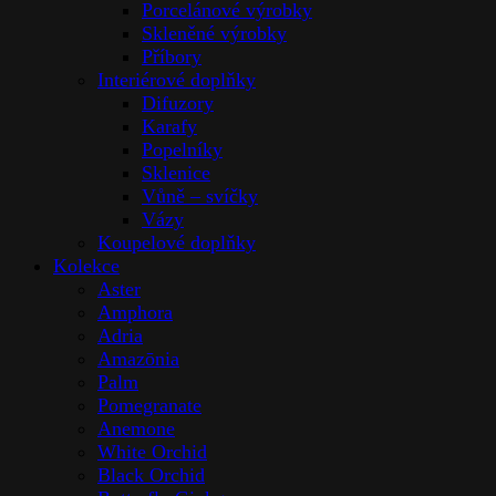
Porcelánové výrobky
Skleněné výrobky
Příbory
Interiérové doplňky
Difuzory
Karafy
Popelníky
Sklenice
Vůně – svíčky
Vázy
Koupelové doplňky
Kolekce
Aster
Amphora
Adria
Amazōnia
Palm
Pomegranate
Anemone
White Orchid
Black Orchid