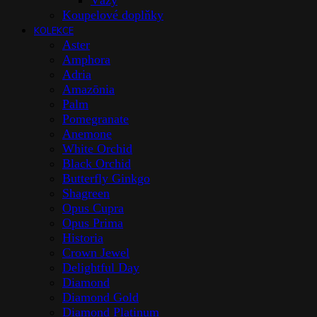
Vázy
Koupelové doplňky
KOLEKCE
Aster
Amphora
Adria
Amazōnia
Palm
Pomegranate
Anemone
White Orchid
Black Orchid
Butterfly Ginkgo
Shagreen
Opus Cupra
Opus Prima
Historia
Crown Jewel
Delightful Day
Diamond
Diamond Gold
Diamond Platinum