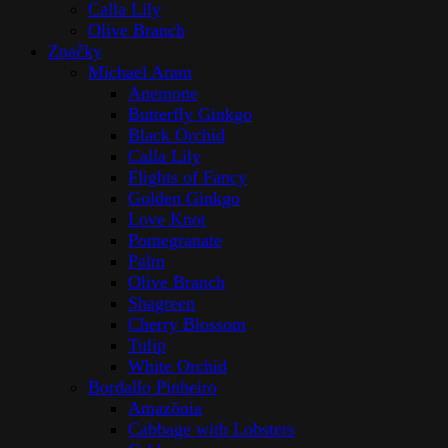
Calla Lily
Olive Branch
Značky
Michael Aram
Anemone
Butterfly Ginkgo
Black Orchid
Calla Lily
Flights of Fancy
Golden Ginkgo
Love Knot
Pomegranate
Palm
Olive Branch
Shagreen
Cherry Blossom
Tulip
White Orchid
Bordallo Pinheiro
Amazōnia
Cabbage with Lobsters