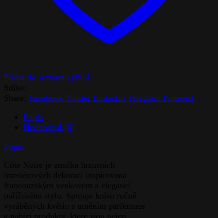
Sdílet:
Share:
Facebook
Twitter
LinkedIn
Telegram
Pinterest
Popis
Hodnocení (0)
Popis
Côte Noire je značka luxusních
interiérových dekorací inspirovaná
francouzským venkovem a elegancí
pařížského stylu. Spojuje krásu ručně
vyráběných květin s uměním parfemace
a nabízí produkty, které jsou nejen