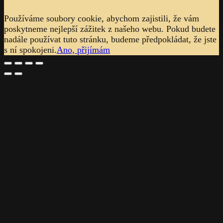
4
Používáme soubory cookie, abychom zajistili, že vám
Rose
poskytneme nejlepší zážitek z našeho webu. Pokud budete
Buds
nadále používat tuto stránku, budeme předpokládat, že jste
Yellow
s ní spokojeni.
Ano, přijímám
quantity