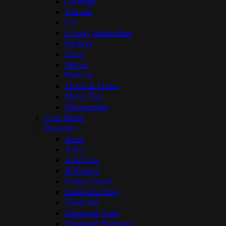
Cabbage
Tomato
Cat
Cloudy Butterflies
Fantasy
Flora
Melon
Pitchers
Tropical Fruits
Maria Flor
Watermelon
Cote Noire
Rogaska
Aster
Adria
Amphora
Brilliance
Crown Jewel
Delightful Day
Diamond
Diamond Gold
Diamond Platinum