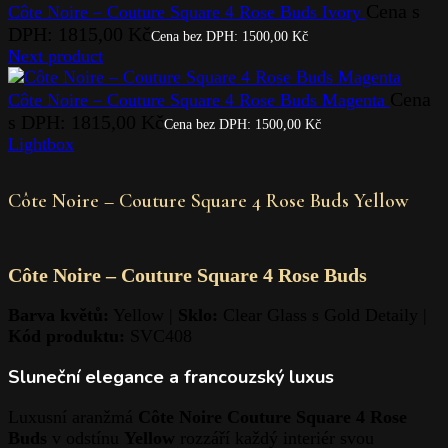
Cena s
Côte Noire – Couture Square 4 Rose Buds Ivory
DPH:
1815,00
Kč
Cena bez DPH:
1500,00
Kč
Next product
Cena
Côte Noire – Couture Square 4 Rose Buds Magenta
s DPH:
1815,00
Kč
Cena bez DPH:
1500,00
Kč
Lightbox
Côte Noire – Couture Square 4 Rose Buds Yellow
Côte Noire – Couture Square 4 Rose Buds
Barva květů:
Yellow |
Sklo:
Clear Glass s Gold Detaily |
Kód produktu:
SVC408
Sluneční elegance a francouzský luxus
Luxusní aranžmá
Côte Noire Couture Square 4 Rose
Buds
v odstínu
Yellow
rozzáří každý interiér svou