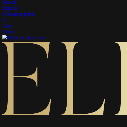
Search
Sign In
0
Seznam přání
0
Cart
Menu