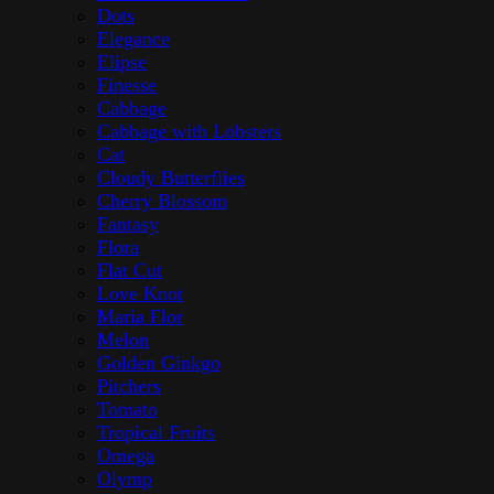
Dots
Elegance
Elipse
Finesse
Cabbage
Cabbage with Lobsters
Cat
Cloudy Butterflies
Cherry Blossom
Fantasy
Flora
Flat Cut
Love Knot
Maria Flor
Melon
Golden Ginkgo
Pitchers
Tomato
Tropical Fruits
Omega
Olymp