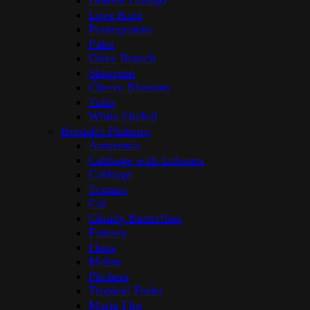
Golden Ginkgo
Love Knot
Pomegranate
Palm
Olive Branch
Shagreen
Cherry Blossom
Tulip
White Orchid
Bordallo Pinheiro
Amazōnia
Cabbage with Lobsters
Cabbage
Tomato
Cat
Cloudy Butterflies
Fantasy
Flora
Melon
Pitchers
Tropical Fruits
Maria Flor