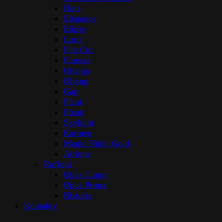
Dots
Elegance
Elipse
Loris
Flat Cut
Finesse
Omega
Olymp
Gap
Plant
Prism
Skylight
Karmen
Magic Night Gold
Atrium
Ruffoni
Opus Cupra
Opus Prima
Historia
Kontakty