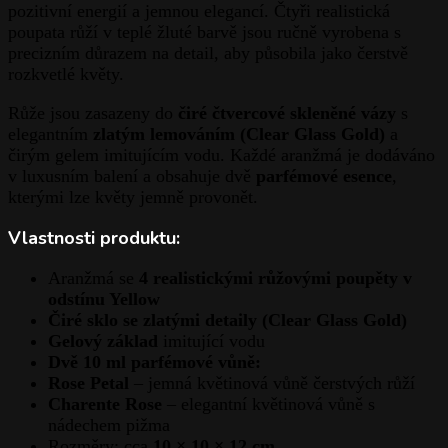
pozitivní energií a jemnou elegancí. Čtyři realistická
poupata růží v teplé žluté barvě jsou ručně vyrobena s
precizním důrazem na detail, aby působila jako čerstvě
rozkvetlé květy.
Růže jsou zasazeny do
čiré čtvercové skleněné vázy
s
elegantním
zlatým lemováním (Clear Glass Gold)
a
čirým gelem imitujícím vodu. Každé aranžmá je dodáváno
v luxusním balení a obsahuje dvě
parfémové esence
,
kterými lze květy jemně provonět.
Vlastnosti produktu:
Aranžmá se
4 realistickými růžovými poupěty v
odstínu Yellow
Čiré sklo se zlatými detaily (Clear Glass Gold)
Gelový základ
imitující vodu
Dvě 10 ml parfémové vůně:
Rose Petal
– jemná květinová vůně čerstvých růží
Charente Rose
– elegantní květinová vůně s
nádechem pižma
Rozměry: cca
10 × 10 × 12 cm