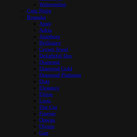
Watermelon
Cote Noire
Rogaska
Aster
Adria
Amphora
Brilliance
Crown Jewel
Delightful Day
Diamond
Diamond Gold
Diamond Platinum
Dots
Elegance
Elipse
Loris
Flat Cut
Finesse
Omega
Olymp
Gap