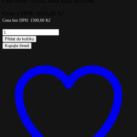
Côte Noire – krása, která nikdy nezvadne.
Cena s DPH:
1815,00
Kč
Cena bez DPH:
1500,00
Kč
Côte
Noire
Přidat do košíku
–
Kupujte ihned
Couture
Square
4
Rose
Buds
Yellow
quantity