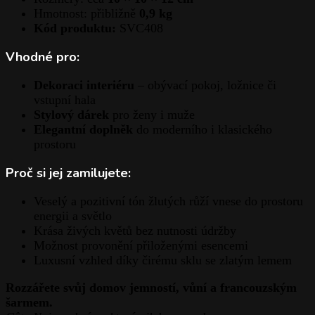
Hmotnost: přibližně
0,9 kg
Kód produktu:
SVC408
Vhodné pro:
Dekoraci interiéru
– obývací pokoj, ložnice či
vstupní hala
Stylový dárek
pro ženy i muže
Elegantní doplněk
do moderního i klasického
prostoru
Proč si jej zamilujete:
Veselý a pozitivní tón žlutých růží vnese do prostoru
energii a světlo
Krása živých květů bez nutnosti údržby
Možnost provonění přiloženými esencemi
Luxusní vzhled díky čirému sklu se zlatým lemem
Rozzářete svůj domov jemností, vůní a francouzským
šarmem.