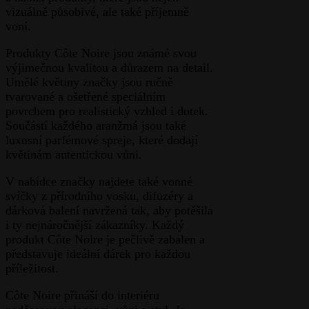
vizuálně působivé, ale také příjemně
voní.
Produkty Côte Noire jsou známé svou
výjimečnou kvalitou a důrazem na detail.
Umělé květiny značky jsou ručně
tvarované a ošetřené speciálním
povrchem pro realistický vzhled i dotek.
Součástí každého aranžmá jsou také
luxusní parfémové spreje, které dodají
květinám autentickou vůni.
V nabídce značky najdete také vonné
svíčky z přírodního vosku, difuzéry a
dárková balení navržená tak, aby potěšila
i ty nejnáročnější zákazníky. Každý
produkt Côte Noire je pečlivě zabalen a
představuje ideální dárek pro každou
příležitost.
Côte Noire přináší do interiéru