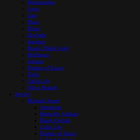
Watermelon
Loris
Gap
Plant
Prism
Skylight
Karmen
Magic Night Gold
Brilliance
Atrium
Flights of Fancy
Tulip
Calla Lily
Olive Branch
ZNAČKY
Michael Aram
Anemone
Butterfly Ginkgo
Black Orchid
Calla Lily
Flights of Fancy