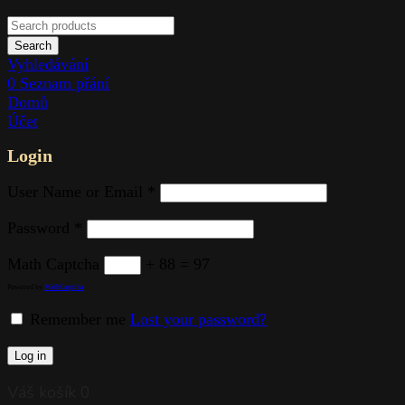
Search
Vyhledávání
0
Seznam přání
Domů
Účet
Login
User Name or Email
*
Password
*
Math Captcha
+ 88 = 97
Powered by
MathCaptcha
Remember me
Lost your password?
Log in
Váš košík
0