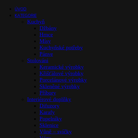
ÚVOD
KATEGORIE
Kuchyň
Džbány
Hrnce
Mísy
Kuchyňské potřeby
Pánve
Stolováni
Keramické výrobky
Křišťálové výrobky
Porcelánové výrobky
Skleněné výrobky
Příbory
Interiérové doplňky
Difuzory
Karafy
Popelníky
Sklenice
Vůně – svíčky