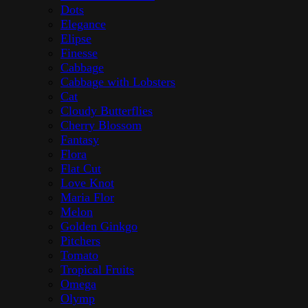
Dots
Elegance
Elipse
Finesse
Cabbage
Cabbage with Lobsters
Cat
Cloudy Butterflies
Cherry Blossom
Fantasy
Flora
Flat Cut
Love Knot
Maria Flor
Melon
Golden Ginkgo
Pitchers
Tomato
Tropical Fruits
Omega
Olymp