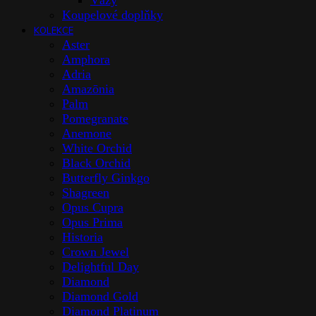
Vázy
Koupelové doplňky
KOLEKCE
Aster
Amphora
Adria
Amazōnia
Palm
Pomegranate
Anemone
White Orchid
Black Orchid
Butterfly Ginkgo
Shagreen
Opus Cupra
Opus Prima
Historia
Crown Jewel
Delightful Day
Diamond
Diamond Gold
Diamond Platinum