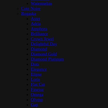
Watermelon
Cote Noire
Rogaska
Aster
Adria
Amphora
Brilliance
Crown Jewel
Delightful Day
Diamond
Diamond Gold
Diamond Platinum
Dots
Elegance
Elipse
Loris
Flat Cut
Finesse
Omega
Olymp
Gap