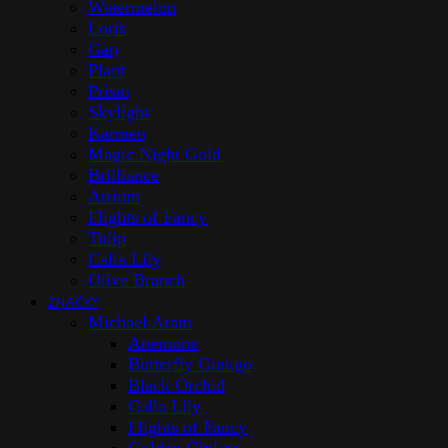
Watermelon
Loris
Gap
Plant
Prism
Skylight
Karmen
Magic Night Gold
Brilliance
Atrium
Flights of Fancy
Tulip
Calla Lily
Olive Branch
ZNAČKY
Michael Aram
Anemone
Butterfly Ginkgo
Black Orchid
Calla Lily
Flights of Fancy