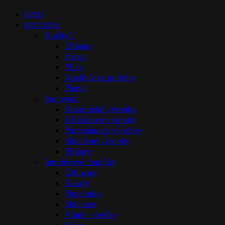
ÚVOD
KATEGORIE
Kuchyň
Džbány
Hrnce
Mísy
Kuchyňské potřeby
Pánve
Stolováni
Keramické výrobky
Křišťálové výrobky
Porcelánové výrobky
Skleněné výrobky
Příbory
Interiérové doplňky
Difuzory
Karafy
Popelníky
Sklenice
Vůně – svíčky