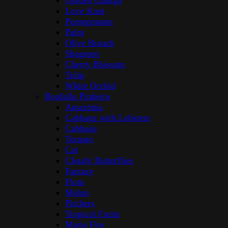
Golden Ginkgo
Love Knot
Pomegranate
Palm
Olive Branch
Shagreen
Cherry Blossom
Tulip
White Orchid
Bordallo Pinheiro
Amazōnia
Cabbage with Lobsters
Cabbage
Tomato
Cat
Cloudy Butterflies
Fantasy
Flora
Melon
Pitchers
Tropical Fruits
Maria Flor