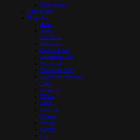
Watermelon
Cote Noire
Rogaska
Aster
Adria
Amphora
Brilliance
Crown Jewel
Delightful Day
Diamond
Diamond Gold
Diamond Platinum
Dots
Elegance
Elipse
Loris
Flat Cut
Finesse
Omega
Olymp
Gap