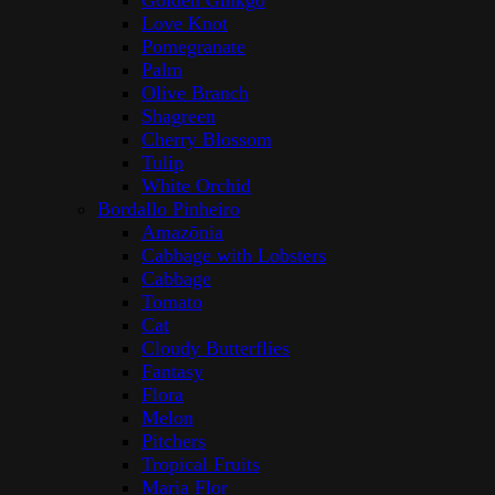
Golden Ginkgo
Love Knot
Pomegranate
Palm
Olive Branch
Shagreen
Cherry Blossom
Tulip
White Orchid
Bordallo Pinheiro
Amazōnia
Cabbage with Lobsters
Cabbage
Tomato
Cat
Cloudy Butterflies
Fantasy
Flora
Melon
Pitchers
Tropical Fruits
Maria Flor