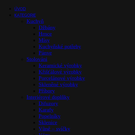
ÚVOD
KATEGORIE
Kuchyň
Džbány
Hrnce
Mísy
Kuchyňské potřeby
Pánve
Stolováni
Keramické výrobky
Křišťálové výrobky
Porcelánové výrobky
Skleněné výrobky
Příbory
Interiérové doplňky
Difuzory
Karafy
Popelníky
Sklenice
Vůně – svíčky