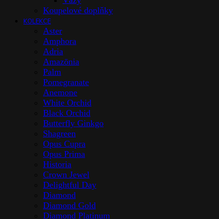
Vázy
Koupelové doplňky
KOLEKCE
Aster
Amphora
Adria
Amazōnia
Palm
Pomegranate
Anemone
White Orchid
Black Orchid
Butterfly Ginkgo
Shagreen
Opus Cupra
Opus Prima
Historia
Crown Jewel
Delightful Day
Diamond
Diamond Gold
Diamond Platinum