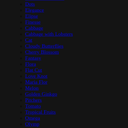
Dots
Elegance
Elipse
Finesse
Cabbage
Cabbage with Lobsters
Cat
Cloudy Butterflies
Cherry Blossom
Fantasy
Flora
Flat Cut
Love Knot
Maria Flor
Melon
Golden Ginkgo
Pitchers
Tomato
Tropical Fruits
Omega
Olymp