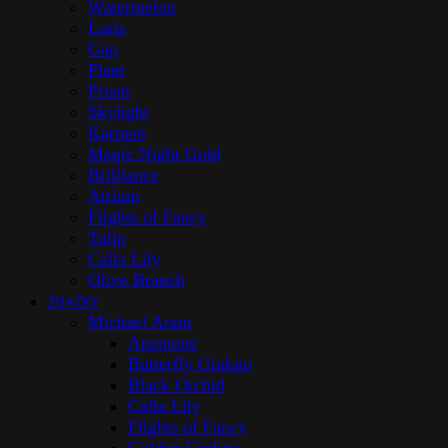
Watermelon
Loris
Gap
Plant
Prism
Skylight
Karmen
Magic Night Gold
Brilliance
Atrium
Flights of Fancy
Tulip
Calla Lily
Olive Branch
ZNAČKY
Michael Aram
Anemone
Butterfly Ginkgo
Black Orchid
Calla Lily
Flights of Fancy