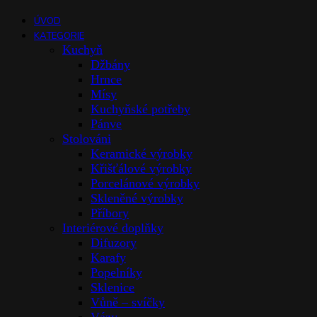
ÚVOD
KATEGORIE
Kuchyň
Džbány
Hrnce
Mísy
Kuchyňské potřeby
Pánve
Stolováni
Keramické výrobky
Křišťálové výrobky
Porcelánové výrobky
Skleněné výrobky
Příbory
Interiérové doplňky
Difuzory
Karafy
Popelníky
Sklenice
Vůně – svíčky