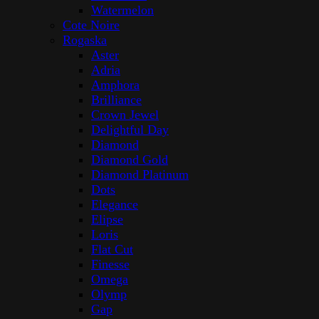
Watermelon
Cote Noire
Rogaska
Aster
Adria
Amphora
Brilliance
Crown Jewel
Delightful Day
Diamond
Diamond Gold
Diamond Platinum
Dots
Elegance
Elipse
Loris
Flat Cut
Finesse
Omega
Olymp
Gap