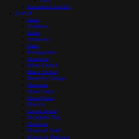
Vázy
Koupelové doplňky
KOLEKCE
Aster
Amphora
Adria
Amazōnia
Palm
Pomegranate
Anemone
White Orchid
Black Orchid
Butterfly Ginkgo
Shagreen
Opus Cupra
Opus Prima
Historia
Crown Jewel
Delightful Day
Diamond
Diamond Gold
Diamond Platinum