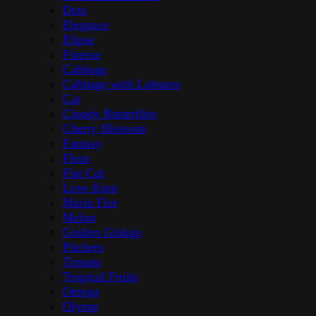
Dots
Elegance
Elipse
Finesse
Cabbage
Cabbage with Lobsters
Cat
Cloudy Butterflies
Cherry Blossom
Fantasy
Flora
Flat Cut
Love Knot
Maria Flor
Melon
Golden Ginkgo
Pitchers
Tomato
Tropical Fruits
Omega
Olymp