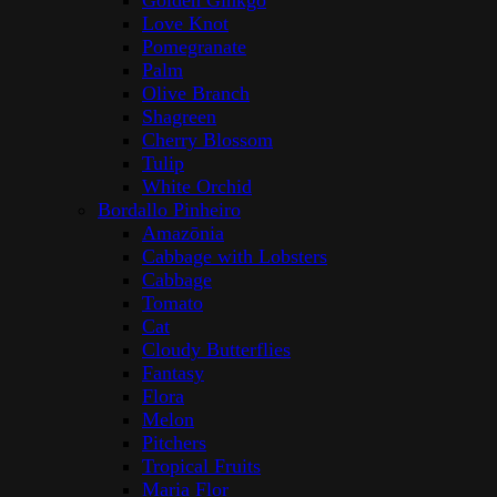
Golden Ginkgo
Love Knot
Pomegranate
Palm
Olive Branch
Shagreen
Cherry Blossom
Tulip
White Orchid
Bordallo Pinheiro
Amazōnia
Cabbage with Lobsters
Cabbage
Tomato
Cat
Cloudy Butterflies
Fantasy
Flora
Melon
Pitchers
Tropical Fruits
Maria Flor