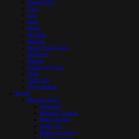
Watermelon
Loris
Gap
Plant
Prism
Skylight
Karmen
Magic Night Gold
Brilliance
Atrium
Flights of Fancy
Tulip
Calla Lily
Olive Branch
ZNAČKY
Michael Aram
Anemone
Butterfly Ginkgo
Black Orchid
Calla Lily
Flights of Fancy