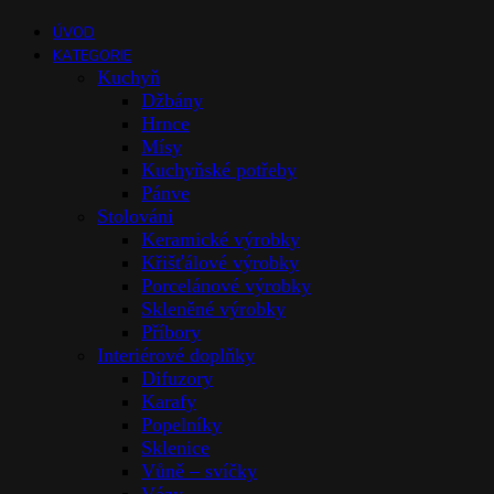
ÚVOD
KATEGORIE
Kuchyň
Džbány
Hrnce
Mísy
Kuchyňské potřeby
Pánve
Stolováni
Keramické výrobky
Křišťálové výrobky
Porcelánové výrobky
Skleněné výrobky
Příbory
Interiérové doplňky
Difuzory
Karafy
Popelníky
Sklenice
Vůně – svíčky