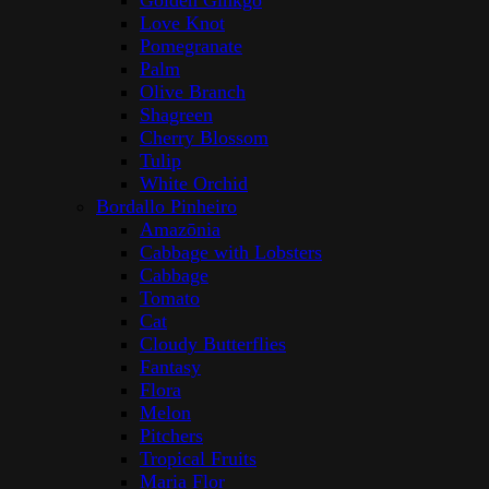
Golden Ginkgo
Love Knot
Pomegranate
Palm
Olive Branch
Shagreen
Cherry Blossom
Tulip
White Orchid
Bordallo Pinheiro
Amazōnia
Cabbage with Lobsters
Cabbage
Tomato
Cat
Cloudy Butterflies
Fantasy
Flora
Melon
Pitchers
Tropical Fruits
Maria Flor