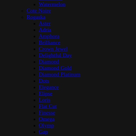
Watermelon
Cote Noire
Rogaska
Aster
Adria
Amphora
Brilliance
Crown Jewel
Delightful Day
Diamond
Diamond Gold
Diamond Platinum
Dots
Elegance
Elipse
Loris
Flat Cut
Finesse
Omega
Olymp
Gap