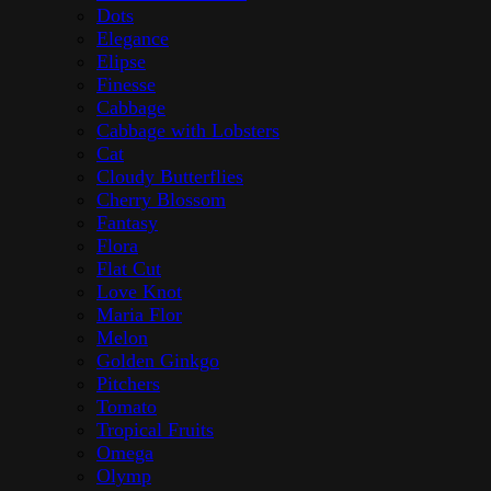
Dots
Elegance
Elipse
Finesse
Cabbage
Cabbage with Lobsters
Cat
Cloudy Butterflies
Cherry Blossom
Fantasy
Flora
Flat Cut
Love Knot
Maria Flor
Melon
Golden Ginkgo
Pitchers
Tomato
Tropical Fruits
Omega
Olymp