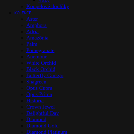
Vázy
Koupelové doplňky
KOLEKCE
Aster
Amphora
Adria
Amazōnia
Palm
Pomegranate
Anemone
White Orchid
Black Orchid
Butterfly Ginkgo
Shagreen
Opus Cupra
Opus Prima
Historia
Crown Jewel
Delightful Day
Diamond
Diamond Gold
Diamond Platinum