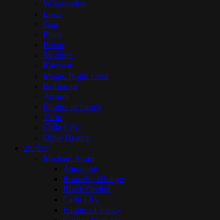
Watermelon
Loris
Gap
Plant
Prism
Skylight
Karmen
Magic Night Gold
Brilliance
Atrium
Flights of Fancy
Tulip
Calla Lily
Olive Branch
ZNAČKY
Michael Aram
Anemone
Butterfly Ginkgo
Black Orchid
Calla Lily
Flights of Fancy