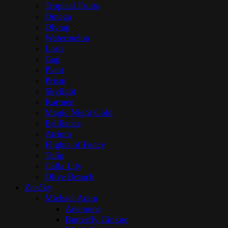
Tropical Fruits
Omega
Olymp
Watermelon
Loris
Gap
Plant
Prism
Skylight
Karmen
Magic Night Gold
Brilliance
Atrium
Flights of Fancy
Tulip
Calla Lily
Olive Branch
Značky
Michael Aram
Anemone
Butterfly Ginkgo