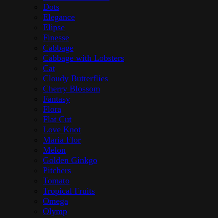
Dots
Elegance
Elipse
Finesse
Cabbage
Cabbage with Lobsters
Cat
Cloudy Butterflies
Cherry Blossom
Fantasy
Flora
Flat Cut
Love Knot
Maria Flor
Melon
Golden Ginkgo
Pitchers
Tomato
Tropical Fruits
Omega
Olymp