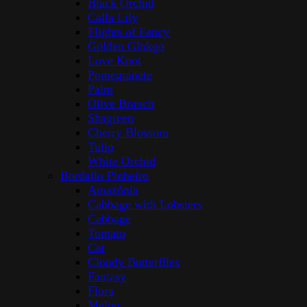
Black Orchid
Calla Lily
Flights of Fancy
Golden Ginkgo
Love Knot
Pomegranate
Palm
Olive Branch
Shagreen
Cherry Blossom
Tulip
White Orchid
Bordallo Pinheiro
Amazōnia
Cabbage with Lobsters
Cabbage
Tomato
Cat
Cloudy Butterflies
Fantasy
Flora
Melon