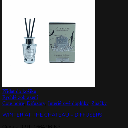
Přidat do košíku
Rychlé zobrazení
Cote noire
,
Difuzory
,
Interiérové doplňky
,
Značky
WINTER AT THE CHATEAU – DIFFUSERS
Cena s DPH:
1664,96
Kč