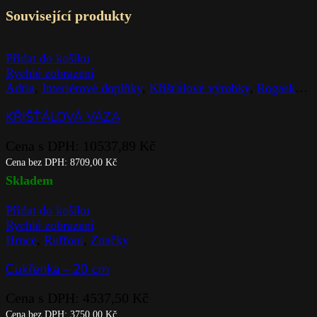
Související produkty
Přidat do košíku
Rychlé zobrazení
Adria
,
Interiérové doplňky
,
Křišťálové výrobky
,
Rogaska
,
V
KŘIŠŤÁLOVÁ VÁZA
Cena s DPH:
10537,89
Kč
Cena bez DPH:
8709,00
Kč
Skladem
Přidat do košíku
Rychlé zobrazení
Hrnce
,
Ruffoni
,
Značky
Cukřenka – 20 cm
Cena s DPH:
4537,50
Kč
Cena bez DPH:
3750,00
Kč