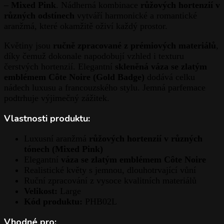
– Mixed Pink
. Nádherná kombinace
růžových hortenzií v
různých odstínech
vytváří harmonické a romantické
aranžmá, které okamžitě oživí každý prostor.
Květiny jsou
ručně zpracované z prémiových materiálů
,
díky čemuž dokonale napodobují vzhled i texturu
čerstvých hortenzií. Elegantní
skleněná váza se zlatým
emblémem Côte Noire (Gold Badge)
dodává celku
nádech luxusu a francouzského stylu. Jemná parfemace
podtrhuje výjimečný zážitek.
Vlastnosti produktu:
Luxusní aranžmá
růžových hortenzií v různých
tónech (Mixed Pink)
Elegantní
váza se zlatým emblémem Côte Noire
Realistické květy s jemnou, dlouhotrvající vůní
Ruční zpracování z vysoce kvalitních materiálů
Velikost:
Large
Kód produktu:
PHB02L
Vhodné pro: