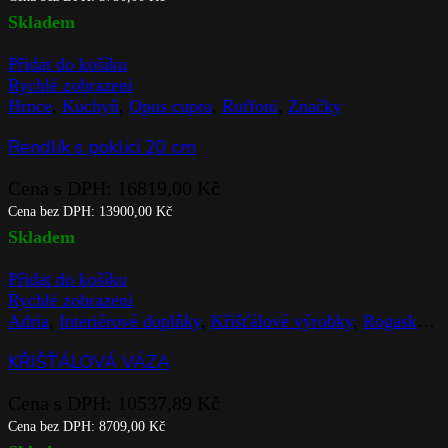
Skladem
Přidat do košíku
Rychlé zobrazení
Hrnce
,
Kuchyň
,
Opus cupra
,
Ruffoni
,
Značky
Rendlík s poklicí 20 cm
Cena s DPH:
16819,00
Kč
Cena bez DPH:
13900,00
Kč
Skladem
Přidat do košíku
Rychlé zobrazení
Adria
,
Interiérové doplňky
,
Křišťálové výrobky
,
Rogaska
,
V
KŘIŠŤÁLOVÁ VÁZA
Cena s DPH:
10537,89
Kč
Cena bez DPH:
8709,00
Kč