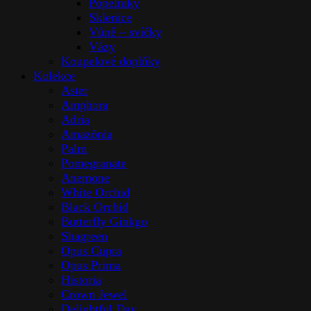
Popelníky
Sklenice
Vůně – svíčky
Vázy
Koupelové doplňky
Kolekce
Aster
Amphora
Adria
Amazōnia
Palm
Pomegranate
Anemone
White Orchid
Black Orchid
Butterfly Ginkgo
Shagreen
Opus Cupra
Opus Prima
Historia
Crown Jewel
Delightful Day