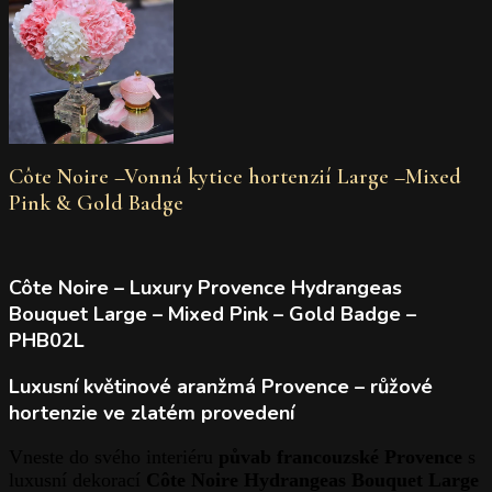
Côte Noire –Vonná kytice hortenzií Large –Mixed
Pink & Gold Badge
Côte Noire – Luxury Provence Hydrangeas
Bouquet Large – Mixed Pink – Gold Badge –
PHB02L
Luxusní květinové aranžmá Provence – růžové
hortenzie ve zlatém provedení
Vneste do svého interiéru
půvab francouzské Provence
s
luxusní dekorací
Côte Noire Hydrangeas Bouquet Large