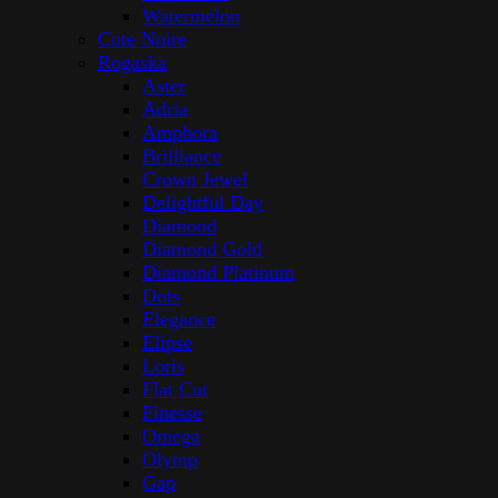
Watermelon
Cote Noire
Rogaska
Aster
Adria
Amphora
Brilliance
Crown Jewel
Delightful Day
Diamond
Diamond Gold
Diamond Platinum
Dots
Elegance
Elipse
Loris
Flat Cut
Finesse
Omega
Olymp
Gap