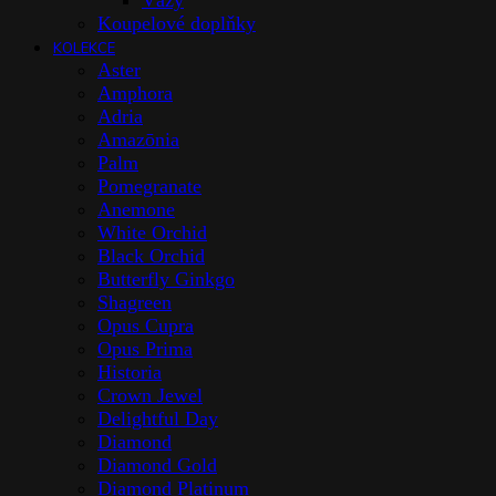
Vázy
Koupelové doplňky
KOLEKCE
Aster
Amphora
Adria
Amazōnia
Palm
Pomegranate
Anemone
White Orchid
Black Orchid
Butterfly Ginkgo
Shagreen
Opus Cupra
Opus Prima
Historia
Crown Jewel
Delightful Day
Diamond
Diamond Gold
Diamond Platinum