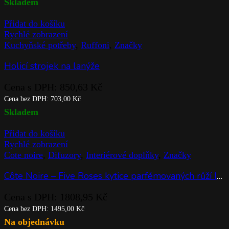
Skladem
Přidat do košíku
Rychlé zobrazení
Kuchyňské potřeby
,
Ruffoni
,
Značky
Holicí strojek na lanýže
Cena s DPH:
850,63
Kč
Cena bez DPH:
703,00
Kč
Skladem
Přidat do košíku
Rychlé zobrazení
Cote noire
,
Difuzory
,
Interiérové doplňky
,
Značky
Côte Noire – Five Roses kytice parfémovaných růží Ivory White v čiré váze
Cena s DPH:
1808,95
Kč
Cena bez DPH:
1495,00
Kč
Na objednávku