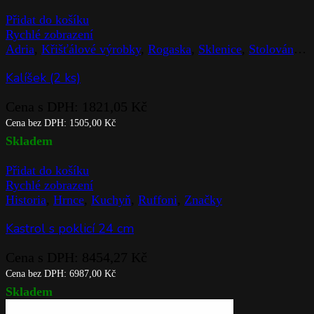
Přidat do košíku
Rychlé zobrazení
Adria
,
Křišťálové výrobky
,
Rogaska
,
Sklenice
,
Stolováni
,
Z
Kalíšek (2 ks)
Cena s DPH:
1821,05
Kč
Cena bez DPH:
1505,00
Kč
Skladem
Přidat do košíku
Rychlé zobrazení
Historia
,
Hrnce
,
Kuchyň
,
Ruffoni
,
Značky
Kastrol s poklicí 24 cm
Cena s DPH:
8454,27
Kč
Cena bez DPH:
6987,00
Kč
Skladem