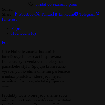
Sdílet:
Share:
Facebook
Twitter
LinkedIn
Telegram
Pinterest
Popis
Hodnocení (0)
Popis
Côte Noire je značka luxusních
interiérových dekorací inspirovaná
francouzským venkovem a elegancí
pařížského stylu. Spojuje krásu ručně
vyráběných květin s uměním parfemace
a nabízí produkty, které jsou nejen
vizuálně působivé, ale také příjemně
voní.
Produkty Côte Noire jsou známé svou
výjimečnou kvalitou a důrazem na detail.
Umělé květiny značky jsou ručně