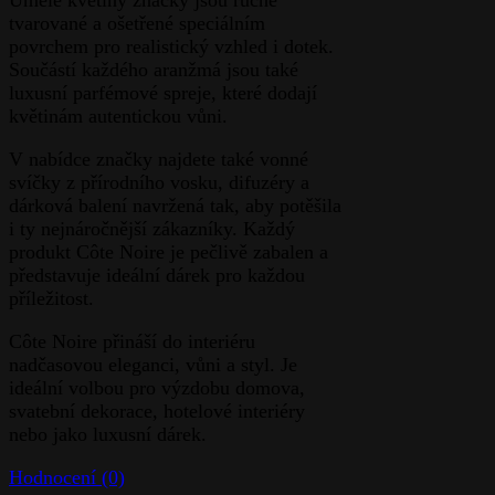
tvarované a ošetřené speciálním
povrchem pro realistický vzhled i dotek.
Součástí každého aranžmá jsou také
luxusní parfémové spreje, které dodají
květinám autentickou vůni.
V nabídce značky najdete také vonné
svíčky z přírodního vosku, difuzéry a
dárková balení navržená tak, aby potěšila
i ty nejnáročnější zákazníky. Každý
produkt Côte Noire je pečlivě zabalen a
představuje ideální dárek pro každou
příležitost.
Côte Noire přináší do interiéru
nadčasovou eleganci, vůni a styl. Je
ideální volbou pro výzdobu domova,
svatební dekorace, hotelové interiéry
nebo jako luxusní dárek.
Hodnocení (0)