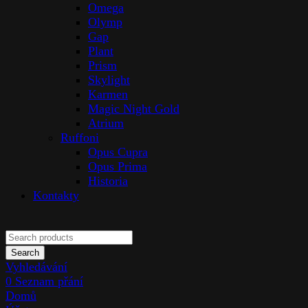
Omega
Olymp
Gap
Plant
Prism
Skylight
Karmen
Magic Night Gold
Atrium
Ruffoni
Opus Cupra
Opus Prima
Historia
Kontakty
Search
Vyhledávání
0
Seznam přání
Domů