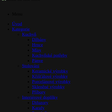
Menu
Úvod
Kategorie
Kuchyň
Džbány
Hrnce
Mísy
Kuchyňské potřeby
Pánve
Stolováni
Keramické výrobky
Křišťálové výrobky
Porcelánové výrobky
Skleněné výrobky
Příbory
Interiérové doplňky
Difuzory
Karafy