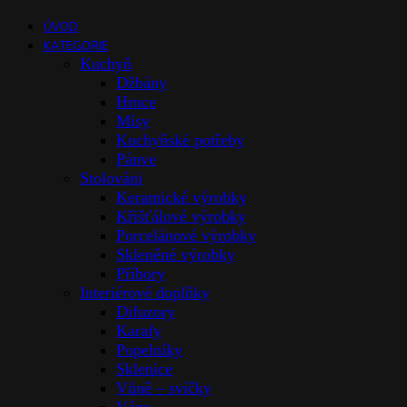
ÚVOD
KATEGORIE
Kuchyň
Džbány
Hrnce
Mísy
Kuchyňské potřeby
Pánve
Stolováni
Keramické výrobky
Křišťálové výrobky
Porcelánové výrobky
Skleněné výrobky
Příbory
Interiérové doplňky
Difuzory
Karafy
Popelníky
Sklenice
Vůně – svíčky