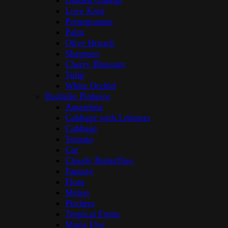
Golden Ginkgo
Love Knot
Pomegranate
Palm
Olive Branch
Shagreen
Cherry Blossom
Tulip
White Orchid
Bordallo Pinheiro
Amazōnia
Cabbage with Lobsters
Cabbage
Tomato
Cat
Cloudy Butterflies
Fantasy
Flora
Melon
Pitchers
Tropical Fruits
Maria Flor