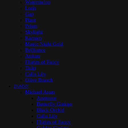
Watermelon
Loris
Gap
Plant
Prism
Skylight
Karmen
Magic Night Gold
Brilliance
Atrium
Flights of Fancy
Tulip
Calla Lily
Olive Branch
ZNAČKY
Michael Aram
Anemone
Butterfly Ginkgo
Black Orchid
Calla Lily
Flights of Fancy