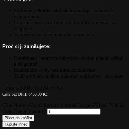
Stylovou dekoraci obývacího pokoje, ložnice či
vstupní haly
Luxusní dárek pro ženy a milovníky francouzské
elegance
Vytvoření svěží, romantické atmosféry
Proč si ji zamilujete:
Kombinace jemných růžových odstínů působí něžně
a elegantně
Realistické květy bez nutnosti zalévání
Zlatý emblém dodává dekoraci exkluzivní charakter
Cena s DPH:
10224,50
Kč
Cena bez DPH:
8450,00
Kč
Côte Noire –Vonná kytice hortenzií Large –Mixed Pink &
Gold Badge quantity
Přidat do košíku
Kupujte ihned