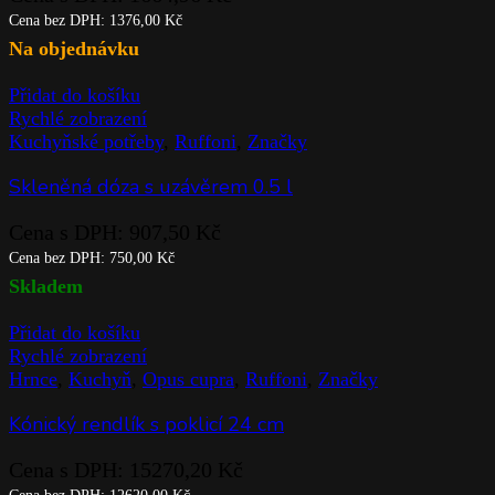
Cena bez DPH:
1376,00
Kč
Na objednávku
Přidat do košíku
Rychlé zobrazení
Kuchyňské potřeby
,
Ruffoni
,
Značky
Skleněná dóza s uzávěrem 0.5 l
Cena s DPH:
907,50
Kč
Cena bez DPH:
750,00
Kč
Skladem
Přidat do košíku
Rychlé zobrazení
Hrnce
,
Kuchyň
,
Opus cupra
,
Ruffoni
,
Značky
Kónický rendlík s poklicí 24 cm
Cena s DPH:
15270,20
Kč
Cena bez DPH:
12620,00
Kč