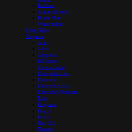
Pitchers
Tropical Fruits
Maria Flor
Watermelon
Cote Noire
Rogaska
Aster
Adria
Amphora
Brilliance
Crown Jewel
Delightful Day
Diamond
Diamond Gold
Diamond Platinum
Dots
Elegance
Elipse
Loris
Flat Cut
Finesse