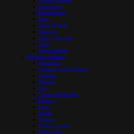
Golden Ginkgo
Love Knot
Pomegranate
Palm
Olive Branch
Shagreen
Cherry Blossom
Tulip
White Orchid
Bordallo Pinheiro
Amazōnia
Cabbage with Lobsters
Cabbage
Tomato
Cat
Cloudy Butterflies
Fantasy
Flora
Melon
Pitchers
Tropical Fruits
Maria Flor