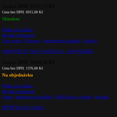
Cena s DPH:
8367,15
Kč
Cena bez DPH:
6915,00
Kč
Skladem
Přidat do košíku
Rychlé zobrazení
Cote noire
,
Difuzory
,
Interiérové doplňky
,
Značky
WINTER AT THE CHATEAU – DIFFUSERS
Cena s DPH:
1664,96
Kč
Cena bez DPH:
1376,00
Kč
Na objednávku
Přidat do košíku
Rychlé zobrazení
Adria
,
Interiérové doplňky
,
Křišťálové výrobky
,
Rogaska
,
V
KŘIŠŤÁLOVÁ VÁZA