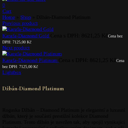
0
Cart
Home
»
Shop
»
Džbán-Diamond Platinum
Previous product
Cena s DPH:
8621,25
Kč
Karafa-Diamond Gold
Cena bez
DPH:
7125,00
Kč
Next product
Cena s DPH:
8621,25
Kč
Karafa-Diamond Platinum
Cena
bez DPH:
7125,00
Kč
Lightbox
Džbán-Diamond Platinum
Rogaska Džbán – Diamond Platinum je elegantní a luxusní
džbán, který je součástí prestižní kolekce Diamond
Platinum. Tento džbán je navržen tak, aby spojil vynikající
řemeslné zpracování s sofistikovaným designem, což z něj