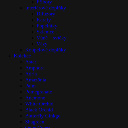
Příbory
Interiérové doplňky
Difuzory
Karafy
Popelníky
Sklenice
Vůně – svíčky
Vázy
Koupelové doplňky
Kolekce
Aster
Amphora
Adria
Amazōnia
Palm
Pomegranate
Anemone
White Orchid
Black Orchid
Butterfly Ginkgo
Shagreen
Opus Cupra