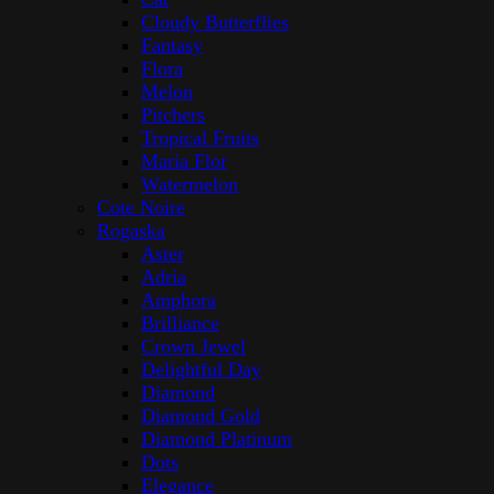
Cloudy Butterflies
Fantasy
Flora
Melon
Pitchers
Tropical Fruits
Maria Flor
Watermelon
Cote Noire
Rogaska
Aster
Adria
Amphora
Brilliance
Crown Jewel
Delightful Day
Diamond
Diamond Gold
Diamond Platinum
Dots
Elegance