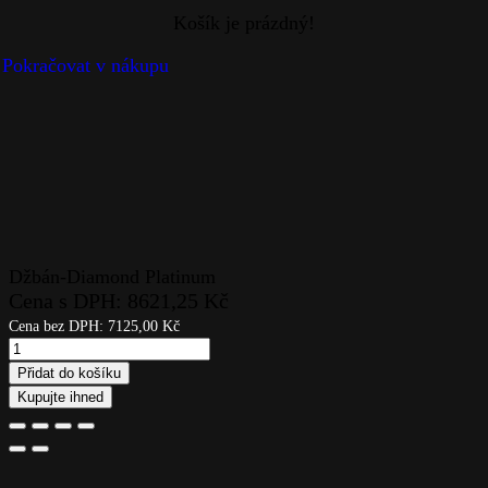
Džbán-Diamond Platinum
Cena s DPH:
8621,25
Kč
Cena bez DPH:
7125,00
Kč
Džbán-
Diamond
Přidat do košíku
Platinum
Kupujte ihned
quantity