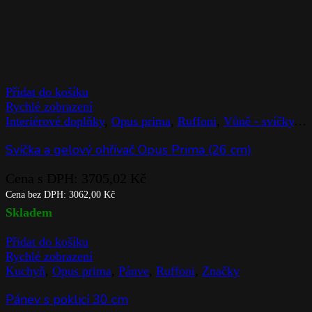
Přidat do košíku
Rychlé zobrazení
Interiérové doplňky
,
Opus prima
,
Ruffoni
,
Vůně - svíčky
,
Z
Svíčka a gelový ohřívač Opus Prima (26 cm)
Cena s DPH:
3705,02
Kč
Cena bez DPH:
3062,00
Kč
Skladem
Přidat do košíku
Rychlé zobrazení
Kuchyň
,
Opus prima
,
Pánve
,
Ruffoni
,
Značky
Pánev s poklicí 30 cm