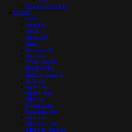
Vázy
Koupelové doplňky
KOLEKCE
Aster
Amphora
Adria
Amazōnia
Palm
Pomegranate
Anemone
White Orchid
Black Orchid
Butterfly Ginkgo
Shagreen
Opus Cupra
Opus Prima
Historia
Crown Jewel
Delightful Day
Diamond
Diamond Gold
Diamond Platinum