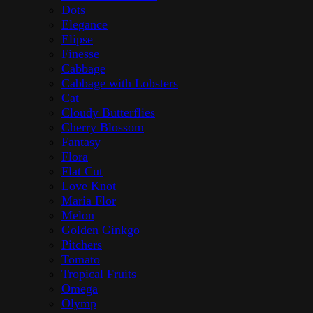
Dots
Elegance
Elipse
Finesse
Cabbage
Cabbage with Lobsters
Cat
Cloudy Butterflies
Cherry Blossom
Fantasy
Flora
Flat Cut
Love Knot
Maria Flor
Melon
Golden Ginkgo
Pitchers
Tomato
Tropical Fruits
Omega
Olymp