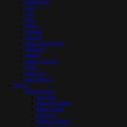
Watermelon
Loris
Gap
Plant
Prism
Skylight
Karmen
Magic Night Gold
Brilliance
Atrium
Flights of Fancy
Tulip
Calla Lily
Olive Branch
ZNAČKY
Michael Aram
Anemone
Butterfly Ginkgo
Black Orchid
Calla Lily
Flights of Fancy