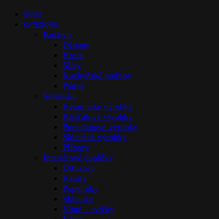
ÚVOD
KATEGORIE
Kuchyň
Džbány
Hrnce
Mísy
Kuchyňské potřeby
Pánve
Stolováni
Keramické výrobky
Křišťálové výrobky
Porcelánové výrobky
Skleněné výrobky
Příbory
Interiérové doplňky
Difuzory
Karafy
Popelníky
Sklenice
Vůně – svíčky