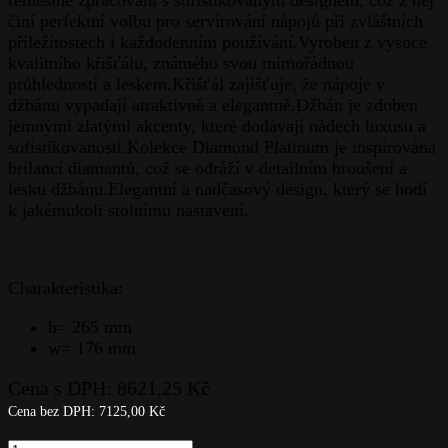
činí perfektní volbu pro servírování nápojů při zvláštních
příležitostech i každodenním používání.Vyroben z vysoce
kvalitního křišťálu, známého svou mimořádnou
průhledností a leskem.Křišťál zajišťuje, že nápoje v
džbánu vypadají atraktivně a elegantně.Džbán je zdoben
jemnými zlatými akcenty, které dodávají nádech luxusu a
sofistikovanosti.Kolekce Diamond Platinum je inspirována
brilancí diamantů, což se odráží v detailním broušení a
lesku džbánu.Elegantní a nadčasový design, který se hodí
k jakémukoli stolnímu nastavení.
Charakteristika:
h= 265 mm
w= 176 mm
Cena s DPH:
8621,25
Kč
Cena bez DPH:
7125,00
Kč
Džbán-