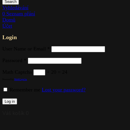
Search
Vyhledávání
0
Seznam přání
Domů
Účet
Login
User Name or Email
*
Password
*
Math Captcha
+ 20 = 24
Powered by
MathCaptcha
Remember me
Lost your password?
Log in
Váš košík
0