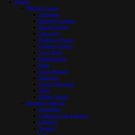
Značky
Michael Aram
Anemone
Butterfly Ginkgo
Black Orchid
Calla Lily
Flights of Fancy
Golden Ginkgo
Love Knot
Pomegranate
Palm
Olive Branch
Shagreen
Cherry Blossom
Tulip
White Orchid
Bordallo Pinheiro
Amazōnia
Cabbage with Lobsters
Cabbage
Tomato
Cat