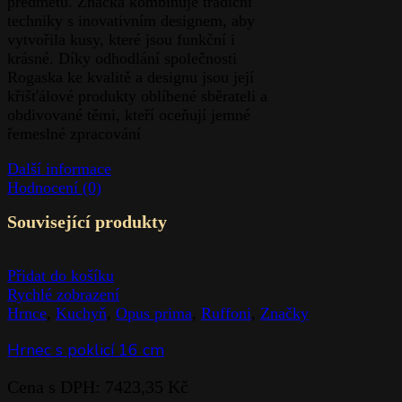
předmětů. Značka kombinuje tradiční
techniky s inovativním designem, aby
vytvořila kusy, které jsou funkční i
krásné. Díky odhodlání společnosti
Rogaska ke kvalitě a designu jsou její
křišťálové produkty oblíbené sběrateli a
obdivované těmi, kteří oceňují jemné
řemeslné zpracování
Další informace
Hodnocení (0)
Související produkty
Přidat do košíku
Rychlé zobrazení
Hrnce
,
Kuchyň
,
Opus prima
,
Ruffoni
,
Značky
Hrnec s poklicí 16 cm
Cena s DPH:
7423,35
Kč