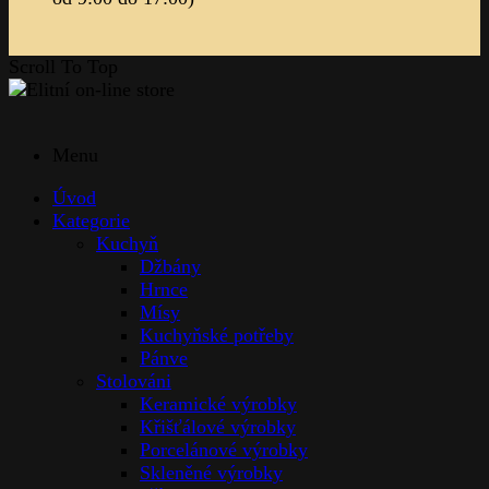
Scroll To Top
Menu
Úvod
Kategorie
Kuchyň
Džbány
Hrnce
Mísy
Kuchyňské potřeby
Pánve
Stolováni
Keramické výrobky
Křišťálové výrobky
Porcelánové výrobky
Skleněné výrobky