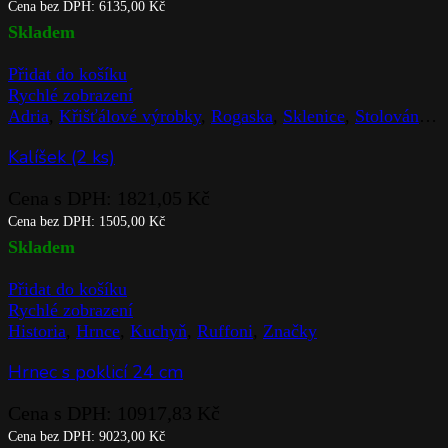
Cena bez DPH:
6135,00
Kč
Skladem
Přidat do košíku
Rychlé zobrazení
Adria
,
Křišťálové výrobky
,
Rogaska
,
Sklenice
,
Stolováni
,
Z
Kalíšek (2 ks)
Cena s DPH:
1821,05
Kč
Cena bez DPH:
1505,00
Kč
Skladem
Přidat do košíku
Rychlé zobrazení
Historia
,
Hrnce
,
Kuchyň
,
Ruffoni
,
Značky
Hrnec s poklicí 24 cm
Cena s DPH:
10917,83
Kč
Cena bez DPH:
9023,00
Kč