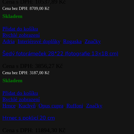
Cena s DPH:
10537,89
Kč
Cena bez DPH:
8709,00
Kč
Skladem
Přidat do košíku
Rychlé zobrazení
Adria
,
Interiérové doplňky
,
Rogaska
,
Značky
Šedý fotorámeček 28*22 (fotografie 13×18 cm)
Cena s DPH:
3856,27
Kč
Cena bez DPH:
3187,00
Kč
Skladem
Přidat do košíku
Rychlé zobrazení
Hrnce
,
Kuchyň
,
Opus cupra
,
Ruffoni
,
Značky
Hrnec s poklicí 20 cm
Cena s DPH:
11894,30
Kč