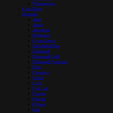
Watermelon
Cote Noire
Rogaska
Aster
Adria
Amphora
Brilliance
Crown Jewel
Delightful Day
Diamond
Diamond Gold
Diamond Platinum
Dots
Elegance
Elipse
Loris
Flat Cut
Finesse
Omega
Olymp
Gap