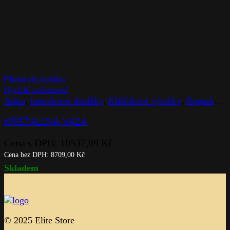
Přidat do košíku
Rychlé zobrazení
Adria
,
Interiérové doplňky
,
Křišťálové výrobky
,
Rogaska
,
V
KŘIŠŤÁLOVÁ VÁZA
Cena s DPH:
10537,89
Kč
Cena bez DPH:
8709,00
Kč
Skladem
© 2025 Elite Store