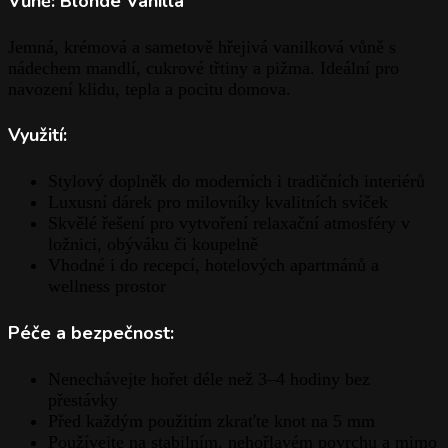
Vůně: Blonde Vanilla
Jemná, krémová a sametově hřejivá vanilková vůně s
nádechem mandlí, cukrové třtiny a pižma. Ideální pro
navození klidu, tepla a pocitu domova.
Využití:
Stylový doplněk do moderních i tradičních interiérů
Luxusní dárek pro milovníky kvalitních svíček
Skvělé řešení pro vytvoření relaxační atmosféry v
ložnici, obýváku či koupelně
Vhodné i do recepcí, hotelových apartmánů a
wellness prostor
Péče a bezpečnost:
Nenechávejte hořet déle než 3–4 hodiny bez
přestávky
Před každým použitím zkraťte knot na 5 mm
Používejte na stabilním, nehořlavém povrchu a mimo