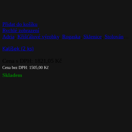
Přidat do košíku
Rychlé zobrazení
Adria
,
Křišťálové výrobky
,
Rogaska
,
Sklenice
,
Stolováni
,
Z
Kalíšek (2 ks)
Cena s DPH:
1821,05
Kč
Cena bez DPH:
1505,00
Kč
Skladem