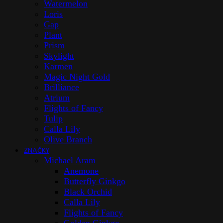
Watermelon
Loris
Gap
Plant
Prism
Skylight
Karmen
Magic Night Gold
Brilliance
Atrium
Flights of Fancy
Tulip
Calla Lily
Olive Branch
ZNAČKY
Michael Aram
Anemone
Butterfly Ginkgo
Black Orchid
Calla Lily
Flights of Fancy