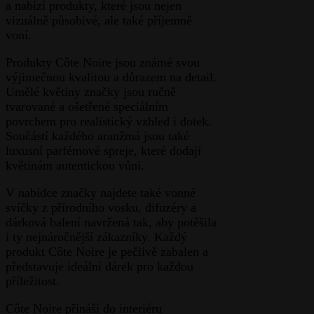
a nabízí produkty, které jsou nejen
vizuálně působivé, ale také příjemně
voní.
Produkty Côte Noire jsou známé svou
výjimečnou kvalitou a důrazem na detail.
Umělé květiny značky jsou ručně
tvarované a ošetřené speciálním
povrchem pro realistický vzhled i dotek.
Součástí každého aranžmá jsou také
luxusní parfémové spreje, které dodají
květinám autentickou vůni.
V nabídce značky najdete také vonné
svíčky z přírodního vosku, difuzéry a
dárková balení navržená tak, aby potěšila
i ty nejnáročnější zákazníky. Každý
produkt Côte Noire je pečlivě zabalen a
představuje ideální dárek pro každou
příležitost.
Côte Noire přináší do interiéru