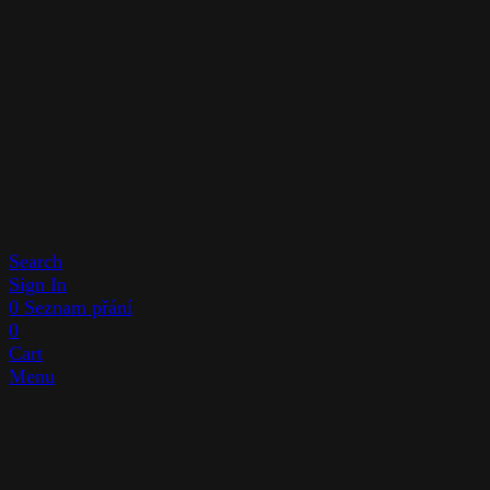
Search
Sign In
0
Seznam přání
0
Cart
Menu