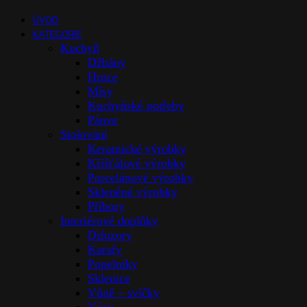
ÚVOD
KATEGORIE
Kuchyň
Džbány
Hrnce
Mísy
Kuchyňské potřeby
Pánve
Stolováni
Keramické výrobky
Křišťálové výrobky
Porcelánové výrobky
Skleněné výrobky
Příbory
Interiérové doplňky
Difuzory
Karafy
Popelníky
Sklenice
Vůně – svíčky