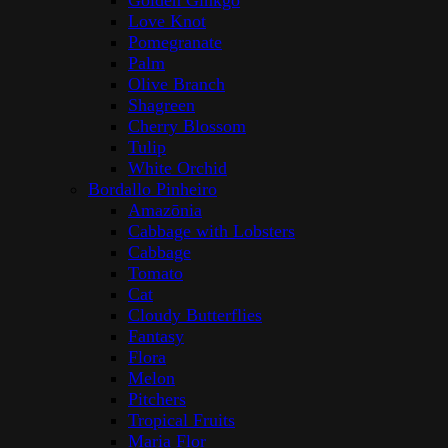
Golden Ginkgo
Love Knot
Pomegranate
Palm
Olive Branch
Shagreen
Cherry Blossom
Tulip
White Orchid
Bordallo Pinheiro
Amazōnia
Cabbage with Lobsters
Cabbage
Tomato
Cat
Cloudy Butterflies
Fantasy
Flora
Melon
Pitchers
Tropical Fruits
Maria Flor