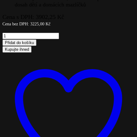
dosah dětí a domácích mazlíčků
Cena s DPH:
3902,25
Kč
Cena bez DPH:
3225,00
Kč
Côte
noire
Přidat do košíku
luxusní
Kupujte ihned
vonná
svíčka
–
vůně
Vanilla
quantity