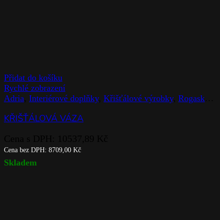
Přidat do košíku
Rychlé zobrazení
Adria
,
Interiérové doplňky
,
Křišťálové výrobky
,
Rogaska
,
V
KŘIŠŤÁLOVÁ VÁZA
Cena s DPH:
10537,89
Kč
Cena bez DPH:
8709,00
Kč
Skladem