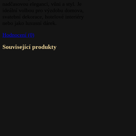
nadčasovou eleganci, vůni a styl. Je
ideální volbou pro výzdobu domova,
svatební dekorace, hotelové interiéry
nebo jako luxusní dárek.
Hodnocení (0)
Související produkty