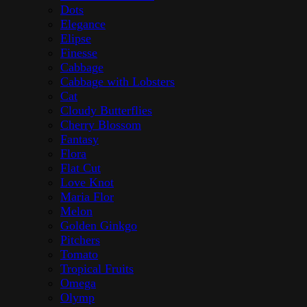
Dots
Elegance
Elipse
Finesse
Cabbage
Cabbage with Lobsters
Cat
Cloudy Butterflies
Cherry Blossom
Fantasy
Flora
Flat Cut
Love Knot
Maria Flor
Melon
Golden Ginkgo
Pitchers
Tomato
Tropical Fruits
Omega
Olymp