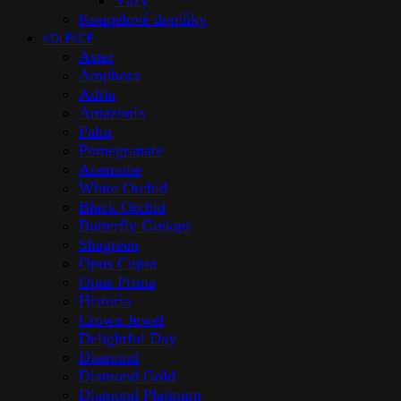
Vázy
Koupelové doplňky
KOLEKCE
Aster
Amphora
Adria
Amazōnia
Palm
Pomegranate
Anemone
White Orchid
Black Orchid
Butterfly Ginkgo
Shagreen
Opus Cupra
Opus Prima
Historia
Crown Jewel
Delightful Day
Diamond
Diamond Gold
Diamond Platinum