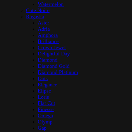
Watermelon
Cote Noire
Rogaska
Aster
Adria
Amphora
Brilliance
Crown Jewel
Delightful Day
Diamond
Diamond Gold
Diamond Platinum
Dots
Elegance
Elipse
Loris
Flat Cut
Finesse
Omega
Olymp
Gap