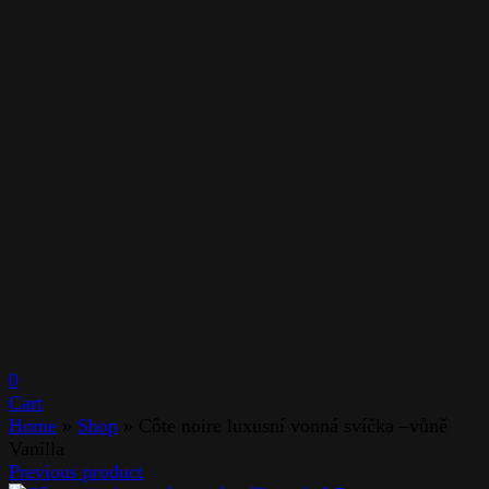
0
Cart
Home
»
Shop
»
Côte noire luxusní vonná svíčka –vůně
Vanilla
Previous product