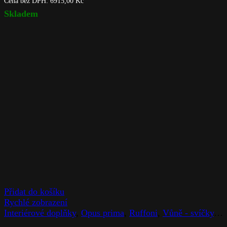
Cena bez DPH:
6915,00
Kč
Skladem
Přidat do košíku
Rychlé zobrazení
Interiérové doplňky
,
Opus prima
,
Ruffoni
,
Vůně - svíčky
,
Z