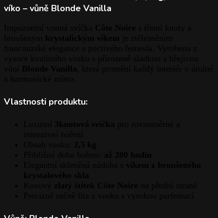
víko – vůně Blonde Vanilla
Impozantní vonná svíčka
Côte Noire
s třemi knoty a
broušeným
krystalickým víkem
je ztělesněním
francouzské elegance a poctivého řemesla. Vyrobena z
vysoce kvalitního vosku s přirozeně sladkou a hřejivou
vůní
Blonde Vanilla
, která promění každý interiér v útulné
a harmonické místo.
Vlastnosti produktu:
Luxusní
3knotová svíčka
pro rovnoměrné a
intenzivní hoření
Obsah vosku:
2,5 kg
Přibližná doba hoření:
až 200 hodin
Elegantní skleněná nádoba s
víkem z broušeného
krystalového skla
Kovový
zlatý štítek Côte Noire
na přední straně
Precizně ručně lita z vosku s vysokou parfemací