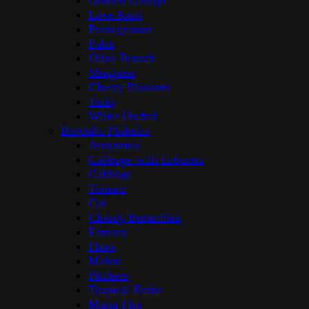
Golden Ginkgo
Love Knot
Pomegranate
Palm
Olive Branch
Shagreen
Cherry Blossom
Tulip
White Orchid
Bordallo Pinheiro
Amazōnia
Cabbage with Lobsters
Cabbage
Tomato
Cat
Cloudy Butterflies
Fantasy
Flora
Melon
Pitchers
Tropical Fruits
Maria Flor