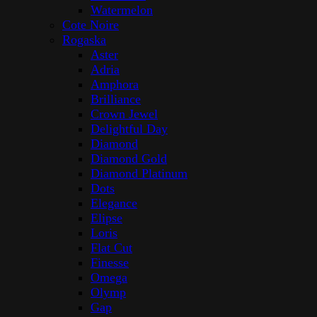
Watermelon
Cote Noire
Rogaska
Aster
Adria
Amphora
Brilliance
Crown Jewel
Delightful Day
Diamond
Diamond Gold
Diamond Platinum
Dots
Elegance
Elipse
Loris
Flat Cut
Finesse
Omega
Olymp
Gap