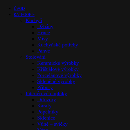
ÚVOD
KATEGORIE
Kuchyň
Džbány
Hrnce
Mísy
Kuchyňské potřeby
Pánve
Stolováni
Keramické výrobky
Křišťálové výrobky
Porcelánové výrobky
Skleněné výrobky
Příbory
Interiérové doplňky
Difuzory
Karafy
Popelníky
Sklenice
Vůně – svíčky