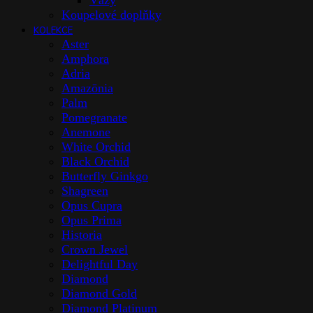
Vázy
Koupelové doplňky
KOLEKCE
Aster
Amphora
Adria
Amazōnia
Palm
Pomegranate
Anemone
White Orchid
Black Orchid
Butterfly Ginkgo
Shagreen
Opus Cupra
Opus Prima
Historia
Crown Jewel
Delightful Day
Diamond
Diamond Gold
Diamond Platinum