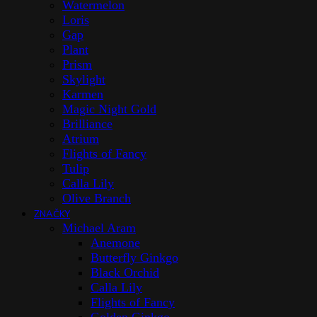
Watermelon
Loris
Gap
Plant
Prism
Skylight
Karmen
Magic Night Gold
Brilliance
Atrium
Flights of Fancy
Tulip
Calla Lily
Olive Branch
ZNAČKY
Michael Aram
Anemone
Butterfly Ginkgo
Black Orchid
Calla Lily
Flights of Fancy