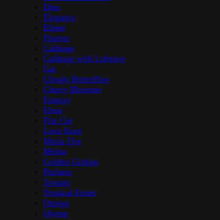
Dots
Elegance
Elipse
Finesse
Cabbage
Cabbage with Lobsters
Cat
Cloudy Butterflies
Cherry Blossom
Fantasy
Flora
Flat Cut
Love Knot
Maria Flor
Melon
Golden Ginkgo
Pitchers
Tomato
Tropical Fruits
Omega
Olymp