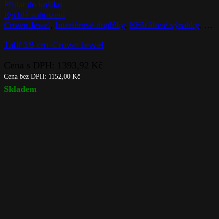
Přidat do košíku
Rychlé zobrazení
Crown Jewel
,
Interiérové doplňky
,
Křišťálové výrobky
,
Rog
Talíř 18 cm-Crown Jewel
Cena s DPH:
1393,92
Kč
Cena bez DPH:
1152,00
Kč
Skladem