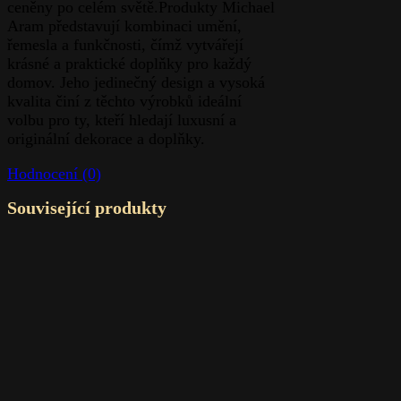
ceněny po celém světě.Produkty Michael
Aram představují kombinaci umění,
řemesla a funkčnosti, čímž vytvářejí
krásné a praktické doplňky pro každý
domov. Jeho jedinečný design a vysoká
kvalita činí z těchto výrobků ideální
volbu pro ty, kteří hledají luxusní a
originální dekorace a doplňky.
Hodnocení (0)
Související produkty