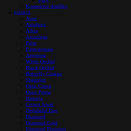
Vázy
Koupelové doplňky
KOLEKCE
Aster
Amphora
Adria
Amazōnia
Palm
Pomegranate
Anemone
White Orchid
Black Orchid
Butterfly Ginkgo
Shagreen
Opus Cupra
Opus Prima
Historia
Crown Jewel
Delightful Day
Diamond
Diamond Gold
Diamond Platinum