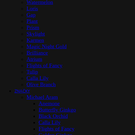
Watermelon
Loris
Gap
Plant
Prism
Skylight
Karmen
Magic Night Gold
Brilliance
Atrium
Flights of Fancy
Tulip
Calla Lily
Olive Branch
ZNAČKY
Michael Aram
Anemone
Butterfly Ginkgo
Black Orchid
Calla Lily
Flights of Fancy