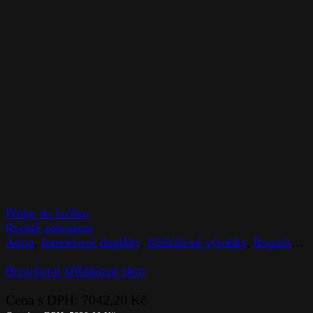
Přidat do košíku
Rychlé zobrazení
Adria
,
Interiérové doplňky
,
Křišťálové výrobky
,
Rogaska
,
S
Broušené křišťálové sklo
Cena s DPH:
7042,20
Kč