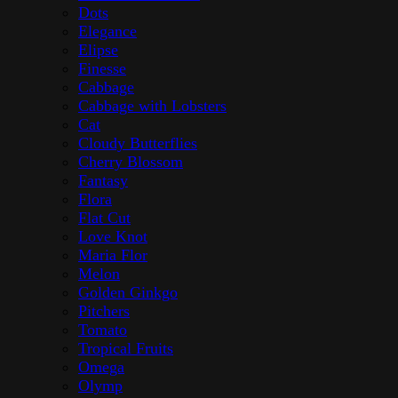
Dots
Elegance
Elipse
Finesse
Cabbage
Cabbage with Lobsters
Cat
Cloudy Butterflies
Cherry Blossom
Fantasy
Flora
Flat Cut
Love Knot
Maria Flor
Melon
Golden Ginkgo
Pitchers
Tomato
Tropical Fruits
Omega
Olymp