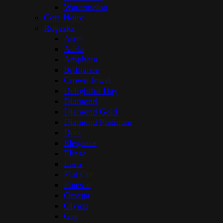
Watermelon
Cote Noire
Rogaska
Aster
Adria
Amphora
Brilliance
Crown Jewel
Delightful Day
Diamond
Diamond Gold
Diamond Platinum
Dots
Elegance
Elipse
Loris
Flat Cut
Finesse
Omega
Olymp
Gap