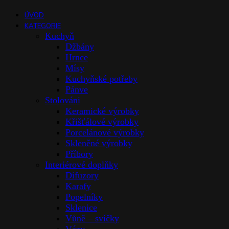
ÚVOD
KATEGORIE
Kuchyň
Džbány
Hrnce
Mísy
Kuchyňské potřeby
Pánve
Stolováni
Keramické výrobky
Křišťálové výrobky
Porcelánové výrobky
Skleněné výrobky
Příbory
Interiérové doplňky
Difuzory
Karafy
Popelníky
Sklenice
Vůně – svíčky