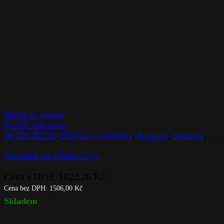
Přidat do košíku
Rychlé zobrazení
90 DEGREES
,
Křišťálové výrobky
,
Rogaska
,
Sklenice
,
Sto
Sklenice na whisky 2 ks
Cena s DPH:
1822,26
Kč
Cena bez DPH:
1506,00
Kč
Skladem