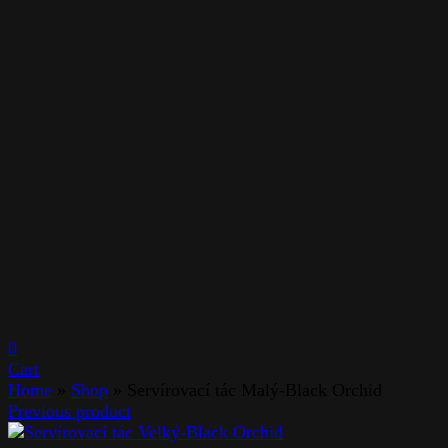
0
Cart
Home
»
Shop
»
Servírovací tác Malý-Black Orchid
Previous product