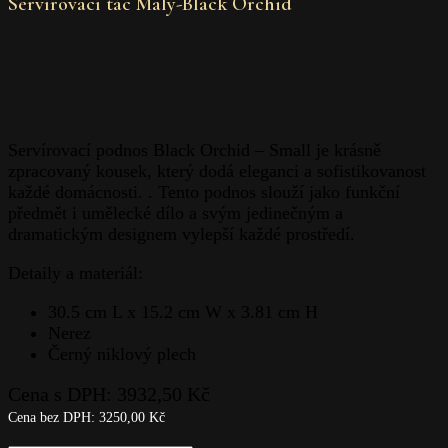
Servírovací tác Malý-Black Orchid
Servírovací podnos Black Orchid – Small je krásně
zpracovaný kousek, který dodá eleganci a sofistikovanost
každé domácnosti. . Tento podnos slouží jako funkční
předmět i umělecké dílo a svým jedinečným a
dramatickým designem vylepší každé prostředí.
Detaily a materiál:
30.5 cm L x 15.2 cm W x 3.81 cm H
Nerez
Černý niklový plech
Cena s DPH:
3932,50
Kč
Cena bez DPH:
3250,00
Kč