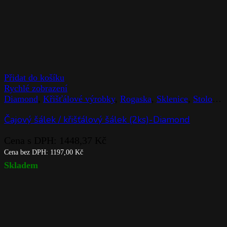
Přidat do košíku
Rychlé zobrazení
Diamond
,
Křišťálové výrobky
,
Rogaska
,
Sklenice
,
Stolováni
Čajový šálek / křišťálový šálek (2ks)-Diamond
Cena s DPH:
1448,37
Kč
Cena bez DPH:
1197,00
Kč
Skladem