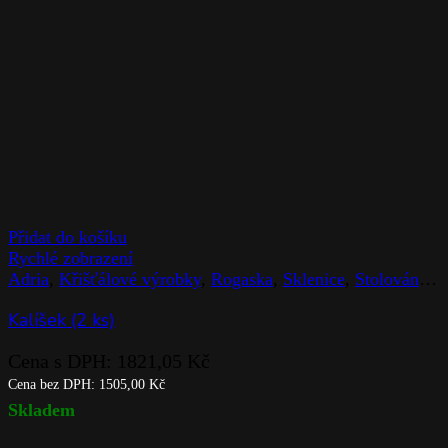
Přidat do košíku
Rychlé zobrazení
Adria
,
Křišťálové výrobky
,
Rogaska
,
Sklenice
,
Stolováni
,
Z
Kalíšek (2 ks)
Cena s DPH:
1821,05
Kč
Cena bez DPH:
1505,00
Kč
Skladem