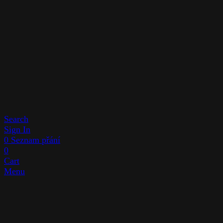
Search
Sign In
0
Seznam přání
0
Cart
Menu