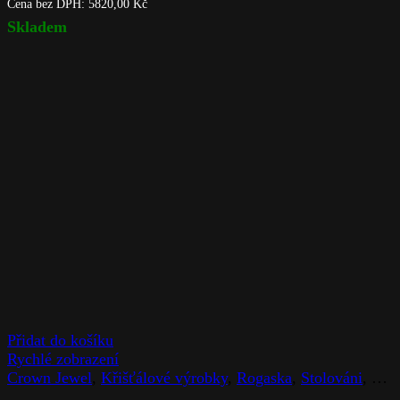
Cena bez DPH:
5820,00
Kč
Skladem
Přidat do košíku
Rychlé zobrazení
Crown Jewel
,
Křišťálové výrobky
,
Rogaska
,
Stolováni
,
Zna