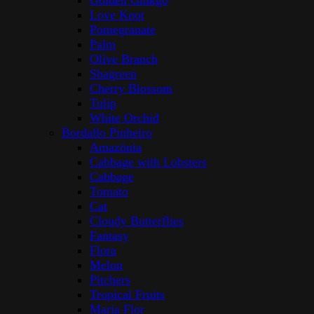
Golden Ginkgo
Love Knot
Pomegranate
Palm
Olive Branch
Shagreen
Cherry Blossom
Tulip
White Orchid
Bordallo Pinheiro
Amazōnia
Cabbage with Lobsters
Cabbage
Tomato
Cat
Cloudy Butterflies
Fantasy
Flora
Melon
Pitchers
Tropical Fruits
Maria Flor