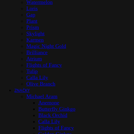
Watermelon
Loris
Gap
Plant
Prism
Skylight
Karmen
Magic Night Gold
Brilliance
Atrium
Flights of Fancy
Tulip
Calla Lily
Olive Branch
ZNAČKY
Michael Aram
Anemone
Butterfly Ginkgo
Black Orchid
Calla Lily
Flights of Fancy