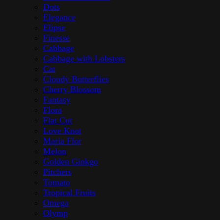
Dots
Elegance
Elipse
Finesse
Cabbage
Cabbage with Lobsters
Cat
Cloudy Butterflies
Cherry Blossom
Fantasy
Flora
Flat Cut
Love Knot
Maria Flor
Melon
Golden Ginkgo
Pitchers
Tomato
Tropical Fruits
Omega
Olymp