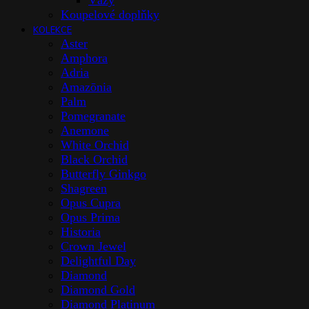
Vázy
Koupelové doplňky
KOLEKCE
Aster
Amphora
Adria
Amazōnia
Palm
Pomegranate
Anemone
White Orchid
Black Orchid
Butterfly Ginkgo
Shagreen
Opus Cupra
Opus Prima
Historia
Crown Jewel
Delightful Day
Diamond
Diamond Gold
Diamond Platinum