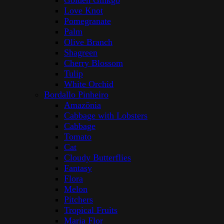
Golden Ginkgo
Love Knot
Pomegranate
Palm
Olive Branch
Shagreen
Cherry Blossom
Tulip
White Orchid
Bordallo Pinheiro
Amazōnia
Cabbage with Lobsters
Cabbage
Tomato
Cat
Cloudy Butterflies
Fantasy
Flora
Melon
Pitchers
Tropical Fruits
Maria Flor