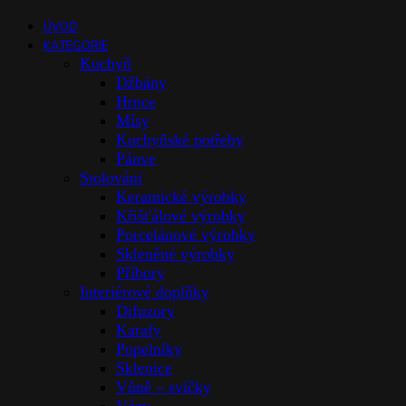
ÚVOD
KATEGORIE
Kuchyň
Džbány
Hrnce
Mísy
Kuchyňské potřeby
Pánve
Stolováni
Keramické výrobky
Křišťálové výrobky
Porcelánové výrobky
Skleněné výrobky
Příbory
Interiérové doplňky
Difuzory
Karafy
Popelníky
Sklenice
Vůně – svíčky