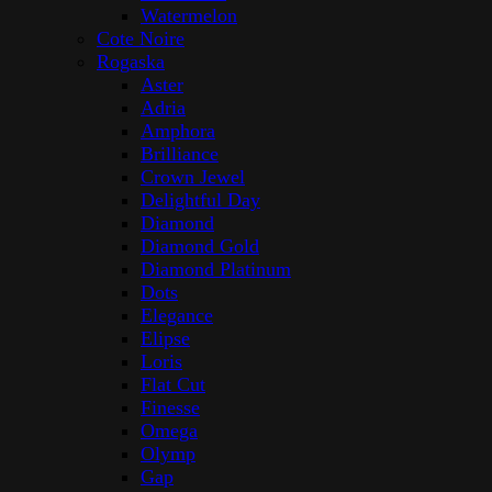
Watermelon
Cote Noire
Rogaska
Aster
Adria
Amphora
Brilliance
Crown Jewel
Delightful Day
Diamond
Diamond Gold
Diamond Platinum
Dots
Elegance
Elipse
Loris
Flat Cut
Finesse
Omega
Olymp
Gap