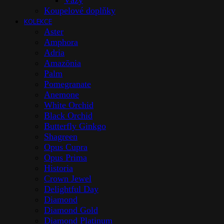
Vázy
Koupelové doplňky
KOLEKCE
Aster
Amphora
Adria
Amazōnia
Palm
Pomegranate
Anemone
White Orchid
Black Orchid
Butterfly Ginkgo
Shagreen
Opus Cupra
Opus Prima
Historia
Crown Jewel
Delightful Day
Diamond
Diamond Gold
Diamond Platinum