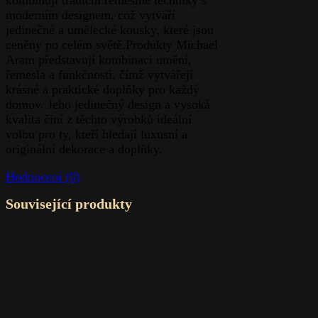
moderním designem, což vytváří
jedinečné a umělecké kousky, které jsou
ceněny po celém světě.Produkty Michael
Aram představují kombinaci umění,
řemesla a funkčnosti, čímž vytvářejí
krásné a praktické doplňky pro každý
domov. Jeho jedinečný design a vysoká
kvalita činí z těchto výrobků ideální
volbu pro ty, kteří hledají luxusní a
originální dekorace a doplňky.
Hodnocení (0)
Související produkty