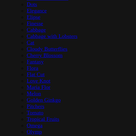
Dots
Elegance
Elipse
Finesse
Cabbage
Cabbage with Lobsters
Cat
Cloudy Butterflies
Cherry Blossom
Fantasy
Flora
Flat Cut
Love Knot
Maria Flor
Melon
Golden Ginkgo
Pitchers
Tomato
Tropical Fruits
Omega
Olymp