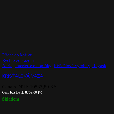
Přidat do košíku
Rychlé zobrazení
Adria
,
Interiérové doplňky
,
Křišťálové výrobky
,
Rogaska
,
V
KŘIŠŤÁLOVÁ VÁZA
Cena s DPH:
10537,89
Kč
Cena bez DPH:
8709,00
Kč
Skladem