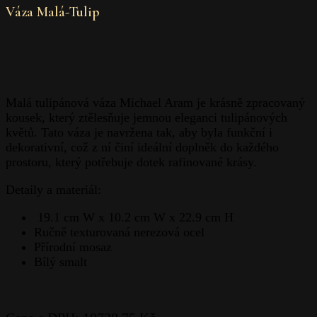
Váza Malá-Tulip
Malá tulipánová váza Michael Aram je krásně zpracovaný
kousek, který ztělesňuje jemnou eleganci tulipánových
květů.
Tato váza je navržena tak, aby byla funkční i
dekorativní, což z ní činí ideální doplněk do každého
prostoru, který potřebuje dotek rafinované krásy.
Detaily a materiál:
19.1 cm W x 10.2 cm W x 22.9 cm H
Ručně texturovaná nerezová ocel
Přírodní mosaz
Bílý smalt