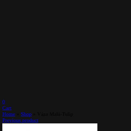
0
Cart
Home
»
Shop
»
Váza Malá-Tulip
Previous product