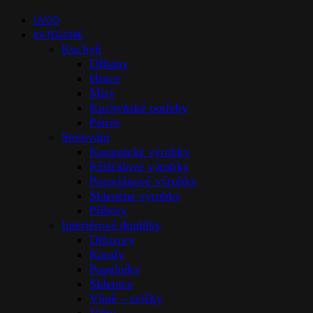
ÚVOD
KATEGORIE
Kuchyň
Džbány
Hrnce
Mísy
Kuchyňské potřeby
Pánve
Stolováni
Keramické výrobky
Křišťálové výrobky
Porcelánové výrobky
Skleněné výrobky
Příbory
Interiérové doplňky
Difuzory
Karafy
Popelníky
Sklenice
Vůně – svíčky