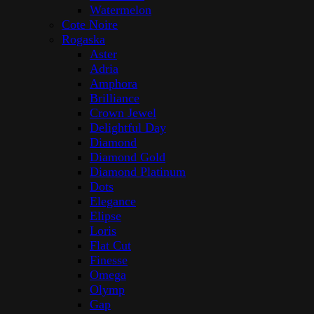
Watermelon
Cote Noire
Rogaska
Aster
Adria
Amphora
Brilliance
Crown Jewel
Delightful Day
Diamond
Diamond Gold
Diamond Platinum
Dots
Elegance
Elipse
Loris
Flat Cut
Finesse
Omega
Olymp
Gap