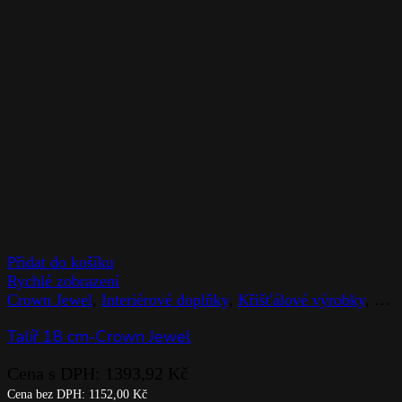
Přidat do košíku
Rychlé zobrazení
Crown Jewel
,
Interiérové doplňky
,
Křišťálové výrobky
,
Rog
Talíř 18 cm-Crown Jewel
Cena s DPH:
1393,92
Kč
Cena bez DPH:
1152,00
Kč