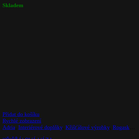
Skladem
Přidat do košíku
Rychlé zobrazení
Adria
,
Interiérové doplňky
,
Křišťálové výrobky
,
Rogaska
,
V