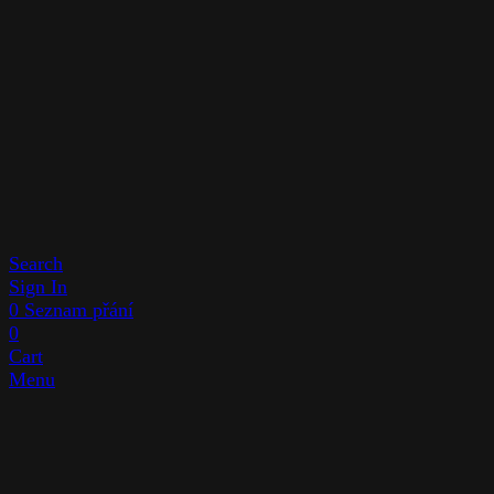
Search
Sign In
0
Seznam přání
0
Cart
Menu