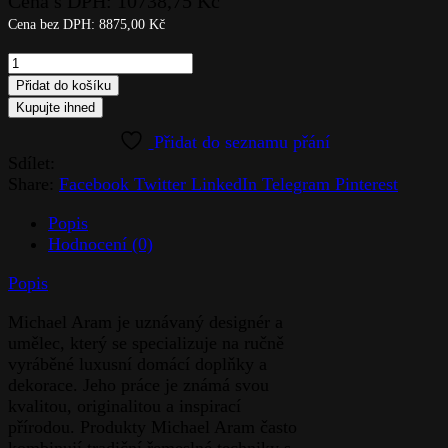
Cena s DPH:
10738,75
Kč
Cena bez DPH:
8875,00
Kč
Váza
Malá-
Přidat do košíku
Tulip
Kupujte ihned
quantity
Sdílet:
Share:
Facebook
Twitter
LinkedIn
Telegram
Pinterest
Popis
Hodnocení (0)
Popis
Michael Aram je uznávaný designér a
umělec, který se specializuje na ručně
vyráběné luxusní domácí doplňky a
dekorace. Jeho práce je známá svou
kvalitou, originalitou a inspirací
přírodou. Produkty Michael Aram často
kombinují tradiční řemeslné techniky s