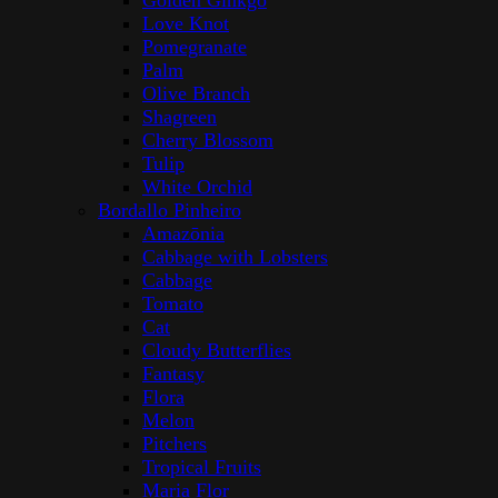
Golden Ginkgo
Love Knot
Pomegranate
Palm
Olive Branch
Shagreen
Cherry Blossom
Tulip
White Orchid
Bordallo Pinheiro
Amazōnia
Cabbage with Lobsters
Cabbage
Tomato
Cat
Cloudy Butterflies
Fantasy
Flora
Melon
Pitchers
Tropical Fruits
Maria Flor