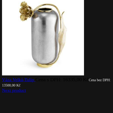
Cena s DPH:
16335,00
Kč
Váza Velká-Tulip
Cena bez DPH:
13500,00
Kč
Next product