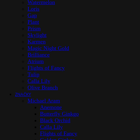
Watermelon
Loris
Gap
Plant
Prism
Skylight
Karmen
Magic Night Gold
Brilliance
Atrium
Flights of Fancy
Tulip
Calla Lily
Olive Branch
ZNAČKY
Michael Aram
Anemone
Butterfly Ginkgo
Black Orchid
Calla Lily
Flights of Fancy