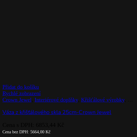
Přidat do košíku
Rychlé zobrazení
Crown Jewel
,
Interiérové doplňky
,
Křišťálové výrobky
,
Rog
Váza z křišťálového skla 25cm-Crown Jewel
Cena s DPH:
6853,44
Kč
Cena bez DPH:
5664,00
Kč