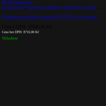
Rychlé zobrazení
Crown Jewel
,
Interiérové doplňky
,
Křišťálové výrobky
,
Rog
Podstavec pod dort s kopulí 33 CM-Crown Jewel
Cena s DPH:
10546,36
Kč
Cena bez DPH:
8716,00
Kč
Skladem