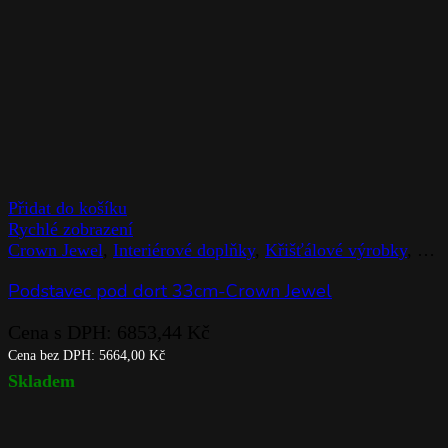
Přidat do košíku
Rychlé zobrazení
Crown Jewel
,
Interiérové doplňky
,
Křišťálové výrobky
,
Rog
Podstavec pod dort 33cm-Crown Jewel
Cena s DPH:
6853,44
Kč
Cena bez DPH:
5664,00
Kč
Skladem