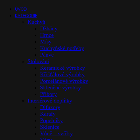
ÚVOD
KATEGORIE
Kuchyň
Džbány
Hrnce
Mísy
Kuchyňské potřeby
Pánve
Stolováni
Keramické výrobky
Křišťálové výrobky
Porcelánové výrobky
Skleněné výrobky
Příbory
Interiérové doplňky
Difuzory
Karafy
Popelníky
Sklenice
Vůně – svíčky