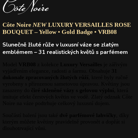
Côte Noire
NEW
LUXURY VERSAILLES ROSE
BOUQUET – Yellow • Gold Badge • VRB08
Slunečně žluté růže v luxusní váze se zlatým
emblémem – 31 realistických květů s parfémem
Model
VRB08
z kolekce
Luxury Versailles
je zářivým
vyjádřením elegance, radosti a šarmu. Obsahuje
31
dokonale zpracovaných žlutých růží
, které byly ručně
vyrobeny s přirozenou sametovou úpravou. Květiny jsou
zasazeny do
čiré skleněné vázy s gelovou výplní
, která
imituje efekt čerstvých květin ve vodě. Zlatý odznak Côte
Noire na váze podtrhuje celkový luxusní dojem.
Součástí balení jsou také
dvě parfémové lahvičky
, díky
kterým můžete květiny pravidelně provonět a dopřát si
dlouhotrvající vůni.