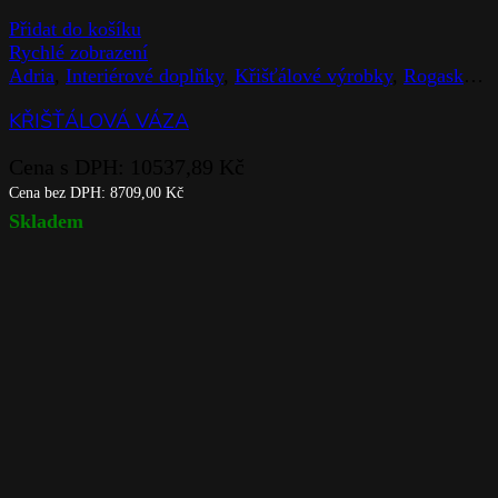
Přidat do košíku
Rychlé zobrazení
Adria
,
Interiérové doplňky
,
Křišťálové výrobky
,
Rogaska
,
V
KŘIŠŤÁLOVÁ VÁZA
Cena s DPH:
10537,89
Kč
Cena bez DPH:
8709,00
Kč
Skladem