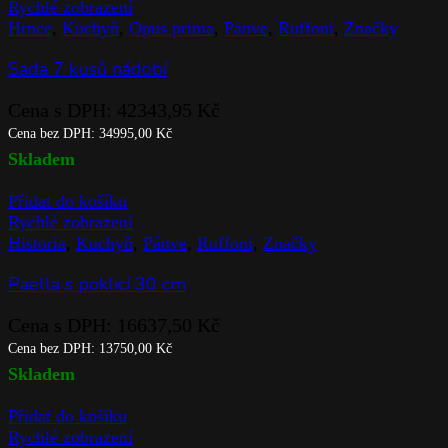
Rychlé zobrazení
Hrnce
,
Kuchyň
,
Opus prima
,
Pánve
,
Ruffoni
,
Značky
Sada 7 kusů nádobí
Cena s DPH:
42343,95
Kč
Cena bez DPH:
34995,00
Kč
Skladem
Přidat do košíku
Rychlé zobrazení
Historia
,
Kuchyň
,
Pánve
,
Ruffoni
,
Značky
Paella s poklicí 30 cm
Cena s DPH:
16637,50
Kč
Cena bez DPH:
13750,00
Kč
Skladem
Přidat do košíku
Rychlé zobrazení