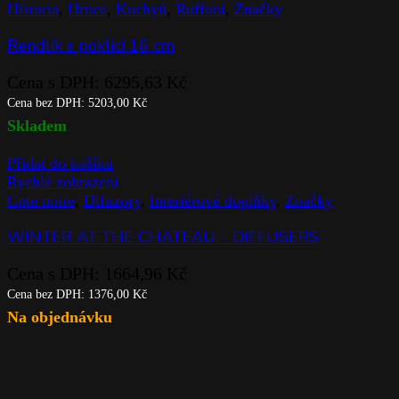
Historia
,
Hrnce
,
Kuchyň
,
Ruffoni
,
Značky
Rendlík s poklicí 16 cm
Cena s DPH:
6295,63
Kč
Cena bez DPH:
5203,00
Kč
Skladem
Přidat do košíku
Rychlé zobrazení
Cote noire
,
Difuzory
,
Interiérové doplňky
,
Značky
WINTER AT THE CHATEAU – DIFFUSERS
Cena s DPH:
1664,96
Kč
Cena bez DPH:
1376,00
Kč
Na objednávku