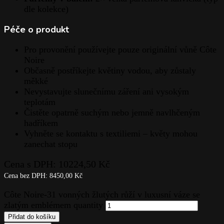
dle kolekce)
Péče o produkt
Pro provonění používejte pouze originální vůně Côte
Noire
Občasně postříkejte květiny vodou, aby zůstaly
měkké
Nevystavujte slunečnímu záření ani vysokým
teplotám
Čistěte opatrně suchým nebo jemně navlhčeným
hadříkem
Vyhněte se kontaktu s textiliemi – květy mohou
zanechat stopu
Cena s DPH:
10224,50
Kč
Cena bez DPH:
8450,00
Kč
Côte Noire-31 vonných žlutých růží v luxusní váze se
zlatým emblémem quantity
Přidat do košíku