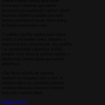
Umělé květiny značky jsou ručně
tvarované a ošetřené speciálním
povrchem pro realistický vzhled i dotek.
Součástí každého aranžmá jsou také
luxusní parfémové spreje, které dodají
květinám autentickou vůni.
V nabídce značky najdete také vonné
svíčky z přírodního vosku, difuzéry a
dárková balení navržená tak, aby potěšila
i ty nejnáročnější zákazníky. Každý
produkt Côte Noire je pečlivě zabalen a
představuje ideální dárek pro každou
příležitost.
Côte Noire přináší do interiéru
nadčasovou eleganci, vůni a styl. Je
ideální volbou pro výzdobu domova,
svatební dekorace, hotelové interiéry
nebo jako luxusní dárek.
Hodnocení (0)