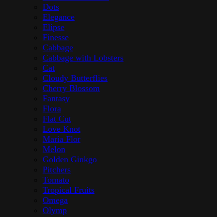
Dots
Elegance
Elipse
Finesse
Cabbage
Cabbage with Lobsters
Cat
Cloudy Butterflies
Cherry Blossom
Fantasy
Flora
Flat Cut
Love Knot
Maria Flor
Melon
Golden Ginkgo
Pitchers
Tomato
Tropical Fruits
Omega
Olymp