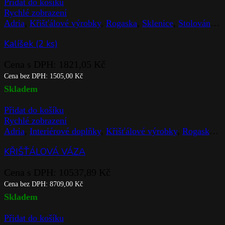
Přidat do košíku
Rychlé zobrazení
Adria
,
Křišťálové výrobky
,
Rogaska
,
Sklenice
,
Stolováni
,
Z
Kalíšek (2 ks)
Cena s DPH:
1821,05
Kč
Cena bez DPH:
1505,00
Kč
Skladem
Přidat do košíku
Rychlé zobrazení
Adria
,
Interiérové doplňky
,
Křišťálové výrobky
,
Rogaska
,
V
KŘIŠŤÁLOVÁ VÁZA
Cena s DPH:
10537,89
Kč
Cena bez DPH:
8709,00
Kč
Skladem
Přidat do košíku