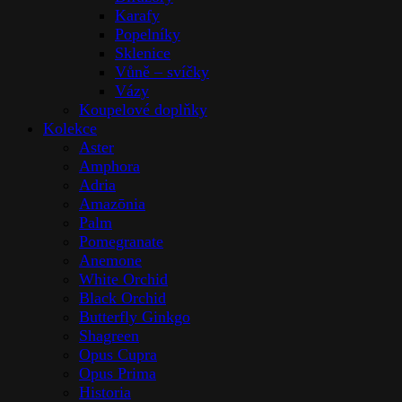
Karafy
Popelníky
Sklenice
Vůně – svíčky
Vázy
Koupelové doplňky
Kolekce
Aster
Amphora
Adria
Amazōnia
Palm
Pomegranate
Anemone
White Orchid
Black Orchid
Butterfly Ginkgo
Shagreen
Opus Cupra
Opus Prima
Historia