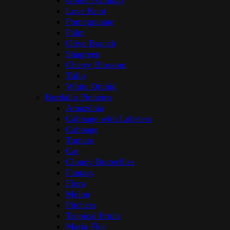
Golden Ginkgo
Love Knot
Pomegranate
Palm
Olive Branch
Shagreen
Cherry Blossom
Tulip
White Orchid
Bordallo Pinheiro
Amazōnia
Cabbage with Lobsters
Cabbage
Tomato
Cat
Cloudy Butterflies
Fantasy
Flora
Melon
Pitchers
Tropical Fruits
Maria Flor