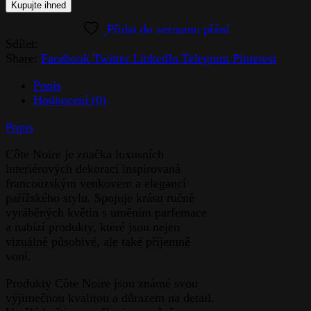
Kupujte ihned
Sdílet:
Share:
Facebook
Twitter
LinkedIn
Telegram
Pinterest
Popis
Hodnocení (0)
Popis
Côte Noire je značka luxusních
interiérových dekorací inspirovaná
francouzským venkovem a elegancí
pařížského stylu. Spojuje krásu ručně
vyráběných květin s uměním parfemace
a nabízí produkty, které jsou nejen
vizuálně působivé, ale také příjemně
voní.
Produkty Côte Noire jsou známé svou
výjimečnou kvalitou a důrazem na detail.