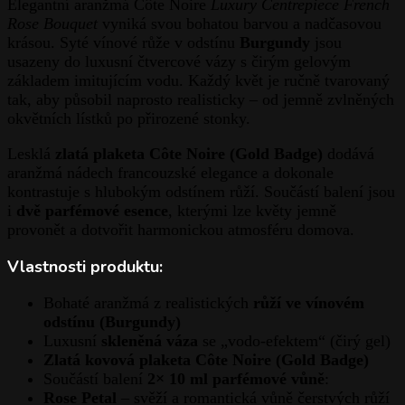
Elegantní aranžmá Côte Noire
Luxury Centrepiece French
Rose Bouquet
vyniká svou bohatou barvou a nadčasovou
krásou. Syté vínové růže v odstínu
Burgundy
jsou
usazeny do luxusní čtvercové vázy s čirým gelovým
základem imitujícím vodu. Každý květ je ručně tvarovaný
tak, aby působil naprosto realisticky – od jemně zvlněných
okvětních lístků po přirozené stonky.
Lesklá
zlatá plaketa Côte Noire (Gold Badge)
dodává
aranžmá nádech francouzské elegance a dokonale
kontrastuje s hlubokým odstínem růží. Součástí balení jsou
i
dvě parfémové esence
, kterými lze květy jemně
provonět a dotvořit harmonickou atmosféru domova.
Vlastnosti produktu:
Bohaté aranžmá z realistických
růží ve vínovém
odstínu (Burgundy)
Luxusní
skleněná váza
se „vodo-efektem“ (čirý gel)
Zlatá kovová plaketa Côte Noire (Gold Badge)
Součástí balení
2× 10 ml parfémové vůně
:
Rose Petal
– svěží a romantická vůně čerstvých růží