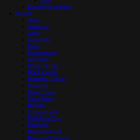
Vázy
Koupelové doplňky
KOLEKCE
Aster
Amphora
Adria
Amazōnia
Palm
Pomegranate
Anemone
White Orchid
Black Orchid
Butterfly Ginkgo
Shagreen
Opus Cupra
Opus Prima
Historia
Crown Jewel
Delightful Day
Diamond
Diamond Gold
Diamond Platinum