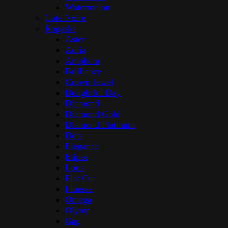
Watermelon
Cote Noire
Rogaska
Aster
Adria
Amphora
Brilliance
Crown Jewel
Delightful Day
Diamond
Diamond Gold
Diamond Platinum
Dots
Elegance
Elipse
Loris
Flat Cut
Finesse
Omega
Olymp
Gap