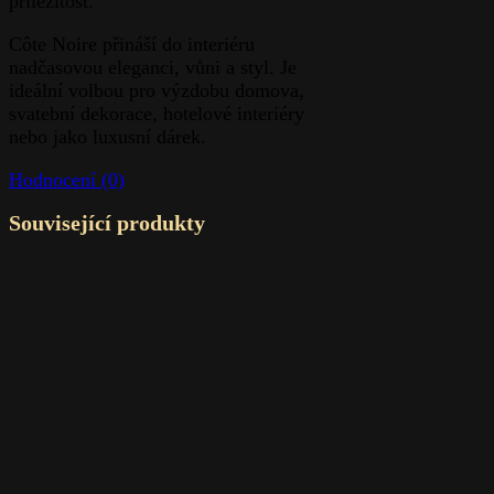
příležitost.
Côte Noire přináší do interiéru
nadčasovou eleganci, vůni a styl. Je
ideální volbou pro výzdobu domova,
svatební dekorace, hotelové interiéry
nebo jako luxusní dárek.
Hodnocení (0)
Související produkty