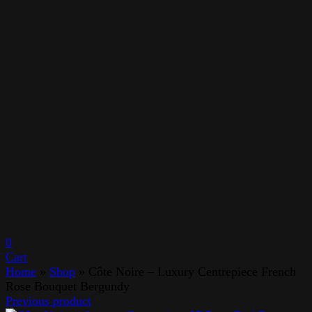
0
Cart
Home
»
Shop
»
Côte Noire – Luxury Centrepiece French
Rose Bouquet Bergundy
Previous product