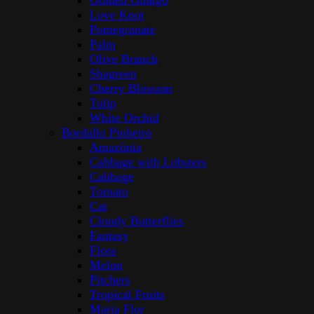
Golden Ginkgo
Love Knot
Pomegranate
Palm
Olive Branch
Shagreen
Cherry Blossom
Tulip
White Orchid
Bordallo Pinheiro
Amazōnia
Cabbage with Lobsters
Cabbage
Tomato
Cat
Cloudy Butterflies
Fantasy
Flora
Melon
Pitchers
Tropical Fruits
Maria Flor