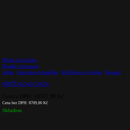
Přidat do košíku
Rychlé zobrazení
Adria
,
Interiérové doplňky
,
Křišťálové výrobky
,
Rogaska
,
V
KŘIŠŤÁLOVÁ VÁZA
Cena s DPH:
10537,89
Kč
Cena bez DPH:
8709,00
Kč
Skladem