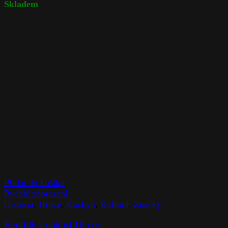
Skladem
Přidat do košíku
Rychlé zobrazení
Historia
,
Hrnce
,
Kuchyň
,
Ruffoni
,
Značky
Rendlík s poklicí 16 cm