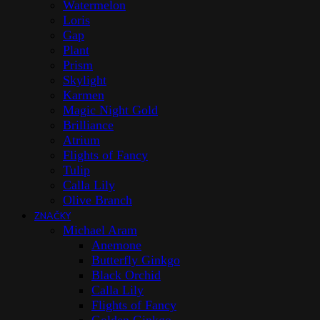
Watermelon
Loris
Gap
Plant
Prism
Skylight
Karmen
Magic Night Gold
Brilliance
Atrium
Flights of Fancy
Tulip
Calla Lily
Olive Branch
ZNAČKY
Michael Aram
Anemone
Butterfly Ginkgo
Black Orchid
Calla Lily
Flights of Fancy