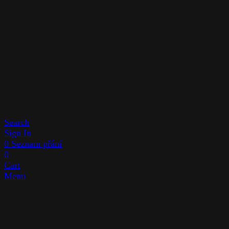
Search
Sign In
0
Seznam přání
0
Cart
Menu