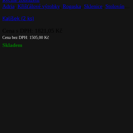
Adria
,
Křišťálové výrobky
,
Rogaska
,
Sklenice
,
Stolováni
,
Z
Kalíšek (2 ks)
Cena s DPH:
1821,05
Kč
Cena bez DPH:
1505,00
Kč
Skladem