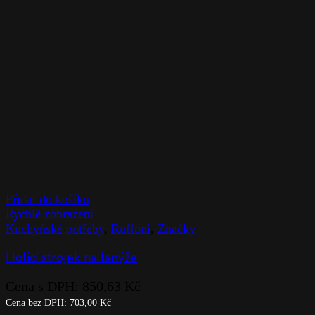
Přidat do košíku
Rychlé zobrazení
Kuchyňské potřeby
,
Ruffoni
,
Značky
Holicí strojek na lanýže
Cena s DPH:
850,63
Kč
Cena bez DPH:
703,00
Kč