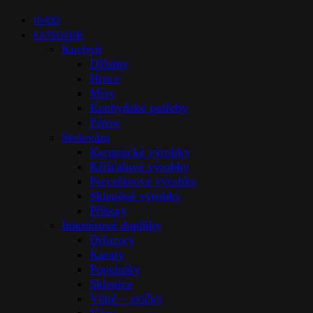
ÚVOD
KATEGORIE
Kuchyň
Džbány
Hrnce
Mísy
Kuchyňské potřeby
Pánve
Stolováni
Keramické výrobky
Křišťálové výrobky
Porcelánové výrobky
Skleněné výrobky
Příbory
Interiérové doplňky
Difuzory
Karafy
Popelníky
Sklenice
Vůně – svíčky