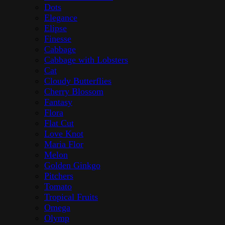
Dots
Elegance
Elipse
Finesse
Cabbage
Cabbage with Lobsters
Cat
Cloudy Butterflies
Cherry Blossom
Fantasy
Flora
Flat Cut
Love Knot
Maria Flor
Melon
Golden Ginkgo
Pitchers
Tomato
Tropical Fruits
Omega
Olymp