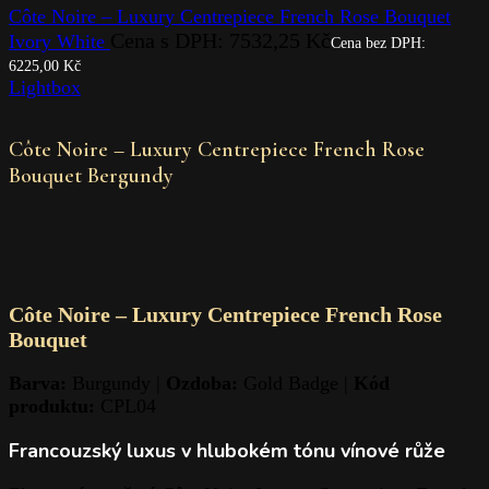
Côte Noire – Luxury Centrepiece French Rose Bouquet
Cena s DPH:
7532,25
Kč
Ivory White
Cena bez DPH:
6225,00
Kč
Lightbox
Côte Noire – Luxury Centrepiece French Rose
Bouquet Bergundy
Côte Noire – Luxury Centrepiece French Rose
Bouquet
Barva:
Burgundy |
Ozdoba:
Gold Badge |
Kód
produktu:
CPL04
Francouzský luxus v hlubokém tónu vínové růže