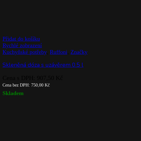
Přidat do košíku
Rychlé zobrazení
Kuchyňské potřeby
,
Ruffoni
,
Značky
Skleněná dóza s uzávěrem 0.5 l
Cena s DPH:
907,50
Kč
Cena bez DPH:
750,00
Kč
Skladem