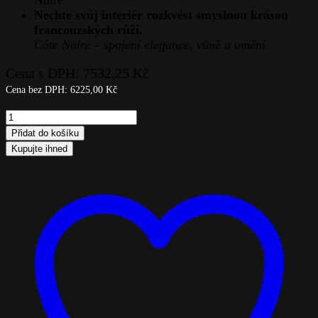
Noire
Nechte svůj interiér rozkvést smyslnou krásou
francouzských růží.
Côte Noire – spojení elegance, vůně a umění.
Cena s DPH:
7532,25
Kč
Cena bez DPH:
6225,00
Kč
Côte
Noire
Přidat do košíku
–
Kupujte ihned
Luxury
Centrepiece
French
Rose
Bouquet
Bergundy
quantity