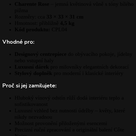
Charente Rose
– jemná květinová vůně s tóny bílého
pižma
Rozměry: cca
33 × 33 × 31 cm
Hmotnost: přibližně
4,5 kg
Kód produktu:
CPL04
Vhodné pro:
Designový centrepiece
do obývacího pokoje, jídelny
nebo vstupní haly
Luxusní dárek
pro milovníky elegantních dekorací
Stylový doplněk
pro moderní i klasické interiéry
Proč si jej zamilujete:
Hluboký vínový odstín růží dodá interiéru teplo a
sofistikovanost
Luxusní vzhled bez nutnosti údržby – květy, které
nikdy nezvadnou
Možnost provonění přiloženými esencemi
Precizní ruční zpracování a originální balení Côte