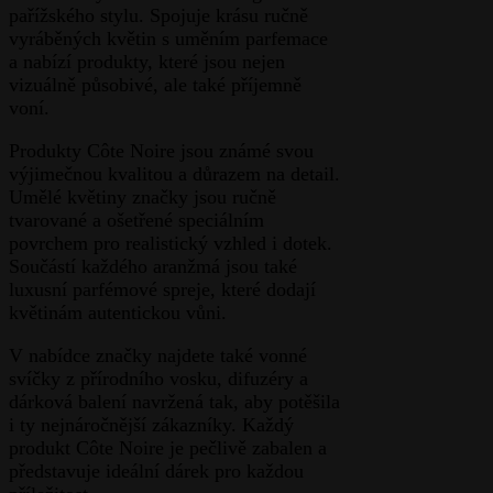
pařížského stylu. Spojuje krásu ručně
vyráběných květin s uměním parfemace
a nabízí produkty, které jsou nejen
vizuálně působivé, ale také příjemně
voní.
Produkty Côte Noire jsou známé svou
výjimečnou kvalitou a důrazem na detail.
Umělé květiny značky jsou ručně
tvarované a ošetřené speciálním
povrchem pro realistický vzhled i dotek.
Součástí každého aranžmá jsou také
luxusní parfémové spreje, které dodají
květinám autentickou vůni.
V nabídce značky najdete také vonné
svíčky z přírodního vosku, difuzéry a
dárková balení navržená tak, aby potěšila
i ty nejnáročnější zákazníky. Každý
produkt Côte Noire je pečlivě zabalen a
představuje ideální dárek pro každou