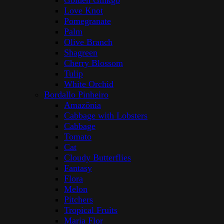
Golden Ginkgo
Love Knot
Pomegranate
Palm
Olive Branch
Shagreen
Cherry Blossom
Tulip
White Orchid
Bordallo Pinheiro
Amazōnia
Cabbage with Lobsters
Cabbage
Tomato
Cat
Cloudy Butterflies
Fantasy
Flora
Melon
Pitchers
Tropical Fruits
Maria Flor