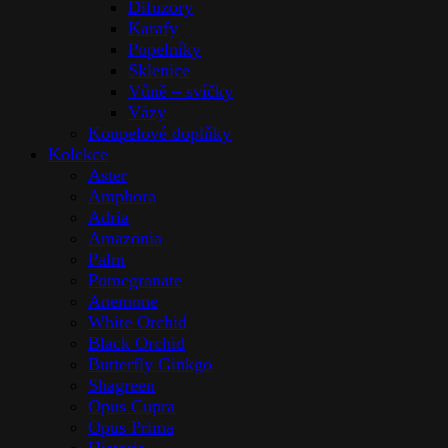
Difuzory
Karafy
Popelníky
Sklenice
Vůně – svíčky
Vázy
Koupelové doplňky
Kolekce
Aster
Amphora
Adria
Amazōnia
Palm
Pomegranate
Anemone
White Orchid
Black Orchid
Butterfly Ginkgo
Shagreen
Opus Cupra
Opus Prima
Historia