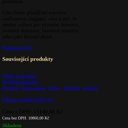
příležitost.
Côte Noire přináší do interiéru
nadčasovou eleganci, vůni a styl. Je
ideální volbou pro výzdobu domova,
svatební dekorace, hotelové interiéry
nebo jako luxusní dárek.
Hodnocení (0)
Související produkty
Přidat do košíku
Rychlé zobrazení
Kuchyň
,
Opus prima
,
Pánve
,
Ruffoni
,
Značky
Pánev s poklicí 30 cm
Cena s DPH:
13140,60
Kč
Cena bez DPH:
10860,00
Kč
Skladem