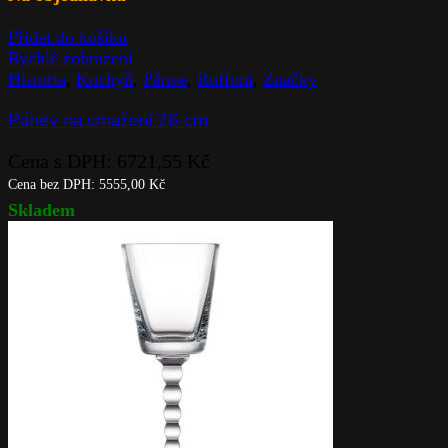
Přidat do košíku
Rychlé zobrazení
Historia
,
Kuchyň
,
Pánve
,
Ruffoni
,
Značky
Pánev na smažení 26 cm
Cena s DPH:
6721,55
Kč
Cena bez DPH:
5555,00
Kč
Skladem