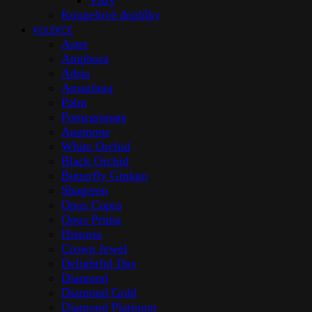
Vázy
Koupelové doplňky
KOLEKCE
Aster
Amphora
Adria
Amazōnia
Palm
Pomegranate
Anemone
White Orchid
Black Orchid
Butterfly Ginkgo
Shagreen
Opus Cupra
Opus Prima
Historia
Crown Jewel
Delightful Day
Diamond
Diamond Gold
Diamond Platinum