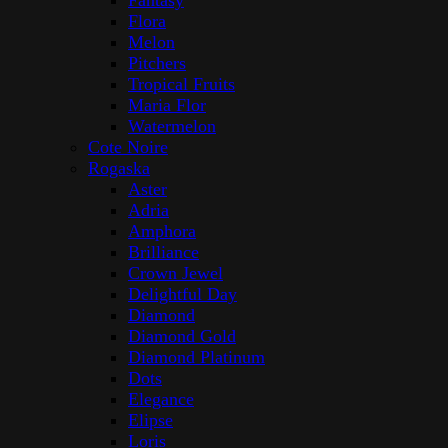
Flora
Melon
Pitchers
Tropical Fruits
Maria Flor
Watermelon
Cote Noire
Rogaska
Aster
Adria
Amphora
Brilliance
Crown Jewel
Delightful Day
Diamond
Diamond Gold
Diamond Platinum
Dots
Elegance
Elipse
Loris