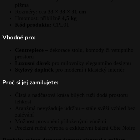
pižma
Rozměry: cca
33 × 33 × 31 cm
Hmotnost: přibližně
4,5 kg
Kód produktu:
CPL01
Vhodné pro:
Centrepiece
– dekorace stolu, komody či vstupního
prostoru
Luxusní dárek
pro milovníky elegantního designu
Stylový doplněk
pro moderní i klasický interiér
Proč si jej zamilujete:
Čistá a nadčasová krása bílých růží dodá prostoru
lehkost
Aranžmá nevyžaduje údržbu – stále svěží vzhled bez
zalévání
Možnost provonění přiloženými vůněmi
Precizní ruční výroba a exkluzivní balení Côte Noire