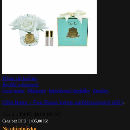
Přidat do košíku
Rychlé zobrazení
Cote noire
,
Difuzory
,
Interiérové doplňky
,
Značky
Côte Noire – Five Roses kytice parfémovaných růží Ivory White v čiré váze
Cena s DPH:
1808,95
Kč
Cena bez DPH:
1495,00
Kč
Na objednávku