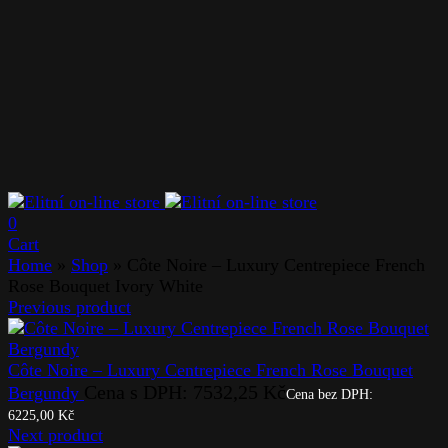
0
Cart
Home
»
Shop
»
Côte Noire – Luxury Centrepiece French
Rose Bouquet Ivory White
Previous product
Côte Noire – Luxury Centrepiece French Rose Bouquet
Cena s DPH:
7532,25
Kč
Bergundy
Cena bez DPH:
6225,00
Kč
Next product