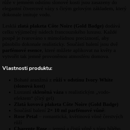
růže v jemném odstínu slonové kosti jsou zasazeny do
elegantní čtvercové vázy s čirým gelovým základem, který
dokonale imituje vodu.
Lesklá
zlatá plaketa Côte Noire (Gold Badge)
dodává
celku výjimečný nádech francouzského luxusu. Každé
poupě je tvarováno s mimořádnou precizností, aby
působilo dokonale realisticky. Součástí balení jsou dvě
parfémové esence
, které můžete aplikovat na květy a
vytvořit tak jemně provoněnou atmosféru domova.
Vlastnosti produktu:
Bohaté aranžmá z
růží v odstínu Ivory White
(slonová kost)
Luxusní
skleněná váza
s realistickým „vodo-
efektem“ (čirý gel)
Zlatá kovová plaketa Côte Noire (Gold Badge)
Součástí balení
2× 10 ml parfémové vůně
:
Rose Petal
– romantická, květinová vůně čerstvých
růží
Charente Rose
– jemná a čistá vůně s tóny bílého