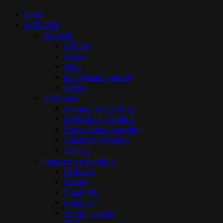
ÚVOD
KATEGORIE
Kuchyň
Džbány
Hrnce
Mísy
Kuchyňské potřeby
Pánve
Stolováni
Keramické výrobky
Křišťálové výrobky
Porcelánové výrobky
Skleněné výrobky
Příbory
Interiérové doplňky
Difuzory
Karafy
Popelníky
Sklenice
Vůně – svíčky