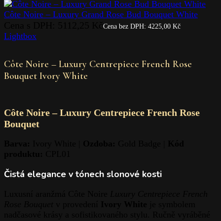
Côte Noire – Luxury Grand Rose Bud Bouquet White
Cena s DPH:
5112,25
Kč
Cena bez DPH:
4225,00
Kč
Lightbox
Côte Noire – Luxury Centrepiece French Rose
Bouquet Ivory White
Côte Noire – Luxury Centrepiece French Rose
Bouquet
Barva:
Ivory White |
Ozdoba:
Gold Badge |
Kód
produktu:
CPL01
Čistá elegance v tónech slonové kosti
Luxusní aranžmá Côte Noire
Luxury Centrepiece French
Rose Bouquet
v provedení
Ivory White
je symbolem
nadčasové krásy a sofistikovaného stylu. Ručně vyráběné