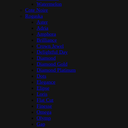
Watermelon
Cote Noire
Rogaska
Aster
Adria
Amphora
Brilliance
Crown Jewel
Delightful Day
Diamond
Diamond Gold
Diamond Platinum
Dots
Elegance
Elipse
Loris
Flat Cut
Finesse
Omega
Olymp
Gap