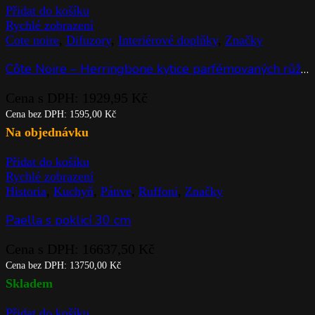
Přidat do košíku
Rychlé zobrazení
Cote noire
,
Difuzory
,
Interiérové doplňky
,
Značky
Côte Noire – Herringbone kytice parfémovaných růží Blush & White Roses
Cena s DPH:
1929,95
Kč
Cena bez DPH:
1595,00
Kč
Na objednávku
Přidat do košíku
Rychlé zobrazení
Historia
,
Kuchyň
,
Pánve
,
Ruffoni
,
Značky
Paella s poklicí 30 cm
Cena s DPH:
16637,50
Kč
Cena bez DPH:
13750,00
Kč
Skladem
Přidat do košíku