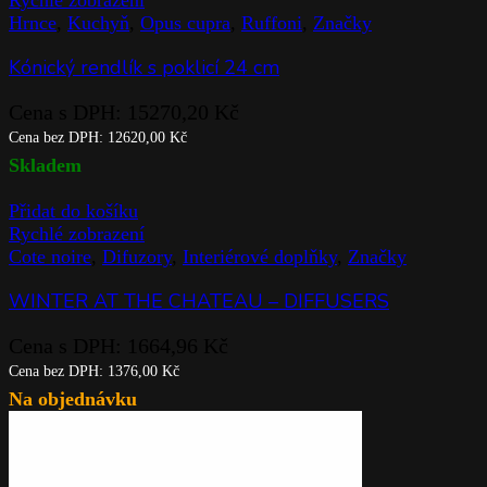
Hrnce
,
Kuchyň
,
Opus cupra
,
Ruffoni
,
Značky
Kónický rendlík s poklicí 24 cm
Cena s DPH:
15270,20
Kč
Cena bez DPH:
12620,00
Kč
Skladem
Přidat do košíku
Rychlé zobrazení
Cote noire
,
Difuzory
,
Interiérové doplňky
,
Značky
WINTER AT THE CHATEAU – DIFFUSERS
Cena s DPH:
1664,96
Kč
Cena bez DPH:
1376,00
Kč
Na objednávku