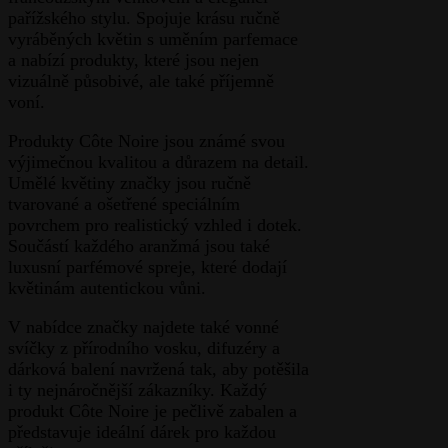
pařížského stylu. Spojuje krásu ručně
vyráběných květin s uměním parfemace
a nabízí produkty, které jsou nejen
vizuálně působivé, ale také příjemně
voní.
Produkty Côte Noire jsou známé svou
výjimečnou kvalitou a důrazem na detail.
Umělé květiny značky jsou ručně
tvarované a ošetřené speciálním
povrchem pro realistický vzhled i dotek.
Součástí každého aranžmá jsou také
luxusní parfémové spreje, které dodají
květinám autentickou vůni.
V nabídce značky najdete také vonné
svíčky z přírodního vosku, difuzéry a
dárková balení navržená tak, aby potěšila
i ty nejnáročnější zákazníky. Každý
produkt Côte Noire je pečlivě zabalen a
představuje ideální dárek pro každou