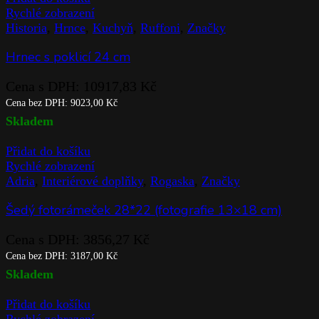
Rychlé zobrazení
Historia
,
Hrnce
,
Kuchyň
,
Ruffoni
,
Značky
Hrnec s poklicí 24 cm
Cena s DPH:
10917,83
Kč
Cena bez DPH:
9023,00
Kč
Skladem
Přidat do košíku
Rychlé zobrazení
Adria
,
Interiérové doplňky
,
Rogaska
,
Značky
Šedý fotorámeček 28*22 (fotografie 13×18 cm)
Cena s DPH:
3856,27
Kč
Cena bez DPH:
3187,00
Kč
Skladem
Přidat do košíku
Rychlé zobrazení