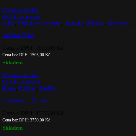
Přidat do košíku
Rychlé zobrazení
Adria
,
Křišťálové výrobky
,
Rogaska
,
Sklenice
,
Stolováni
,
Z
Kalíšek (2 ks)
Cena s DPH:
1821,05
Kč
Cena bez DPH:
1505,00
Kč
Skladem
Přidat do košíku
Rychlé zobrazení
Hrnce
,
Ruffoni
,
Značky
Cukřenka – 20 cm
Cena s DPH:
4537,50
Kč
Cena bez DPH:
3750,00
Kč
Skladem