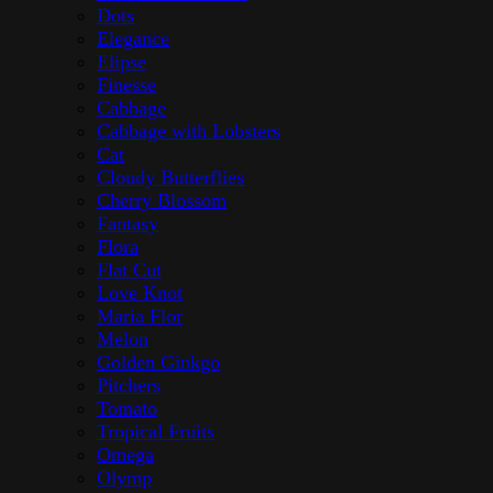
Dots
Elegance
Elipse
Finesse
Cabbage
Cabbage with Lobsters
Cat
Cloudy Butterflies
Cherry Blossom
Fantasy
Flora
Flat Cut
Love Knot
Maria Flor
Melon
Golden Ginkgo
Pitchers
Tomato
Tropical Fruits
Omega
Olymp