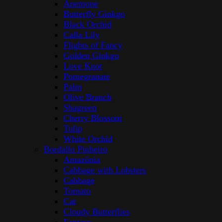
Anemone
Butterfly Ginkgo
Black Orchid
Calla Lily
Flights of Fancy
Golden Ginkgo
Love Knot
Pomegranate
Palm
Olive Branch
Shagreen
Cherry Blossom
Tulip
White Orchid
Bordallo Pinheiro
Amazōnia
Cabbage with Lobsters
Cabbage
Tomato
Cat
Cloudy Butterflies
Fantasy