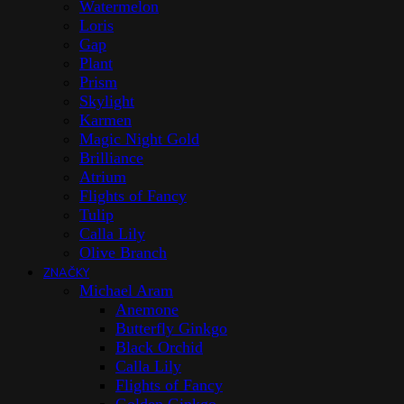
Watermelon
Loris
Gap
Plant
Prism
Skylight
Karmen
Magic Night Gold
Brilliance
Atrium
Flights of Fancy
Tulip
Calla Lily
Olive Branch
ZNAČKY
Michael Aram
Anemone
Butterfly Ginkgo
Black Orchid
Calla Lily
Flights of Fancy