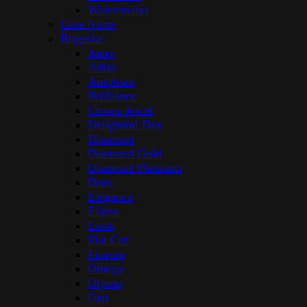
Watermelon
Cote Noire
Rogaska
Aster
Adria
Amphora
Brilliance
Crown Jewel
Delightful Day
Diamond
Diamond Gold
Diamond Platinum
Dots
Elegance
Elipse
Loris
Flat Cut
Finesse
Omega
Olymp
Gap