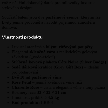
což z něj činí dokonalý dárek pro milovníky luxusu a
stylového designu.
Součástí balení jsou dvě
parfémové esence
, kterými lze
květy jemně provonět a navodit příjemnou atmosféru
domova.
Vlastnosti produktu:
Luxusní aranžmá s
bílými růžovými poupěty
Elegantní
skleněná váza
s realistickým gelovým
základem („vodo-efekt“)
Stříbrná kovová plaketa Côte Noire (Silver Badge)
Šedá dárková krabice (Grey Gift Box)
– ideální
pro obdarování
Dvě 10 ml parfémové vůně
:
Rose Petal
– jemná květinová vůně růží
Charente Rose
– čistá a elegantní vůně s tóny pižma
Rozměry: cca
33 × 33 × 31 cm
Hmotnost: přibližně
4,5 kg
Kód produktu:
LRB01