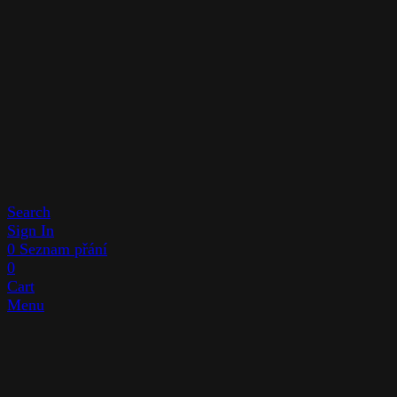
Search
Sign In
0
Seznam přání
0
Cart
Menu