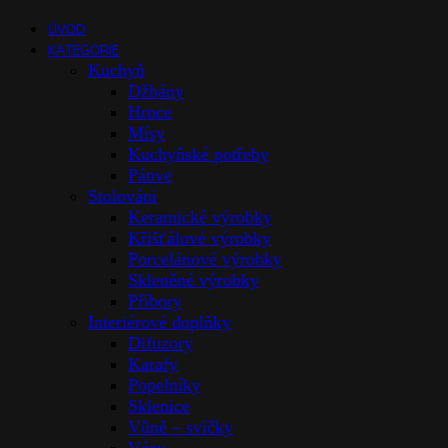
ÚVOD
KATEGORIE
Kuchyň
Džbány
Hrnce
Mísy
Kuchyňské potřeby
Pánve
Stolováni
Keramické výrobky
Křišťálové výrobky
Porcelánové výrobky
Skleněné výrobky
Příbory
Interiérové doplňky
Difuzory
Karafy
Popelníky
Sklenice
Vůně – svíčky