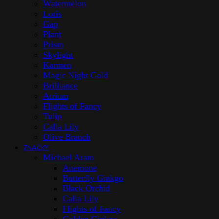
Watermelon
Loris
Gap
Plant
Prism
Skylight
Karmen
Magic Night Gold
Brilliance
Atrium
Flights of Fancy
Tulip
Calla Lily
Olive Branch
ZNAČKY
Michael Aram
Anemone
Butterfly Ginkgo
Black Orchid
Calla Lily
Flights of Fancy