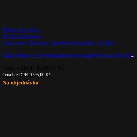
Přidat do košíku
Rychlé zobrazení
Cote noire
,
Difuzory
,
Interiérové doplňky
,
Značky
Côte Noire – Herringbone kytice parfémovaných růží Blush & White Roses
Cena s DPH:
1929,95
Kč
Cena bez DPH:
1595,00
Kč
Na objednávku