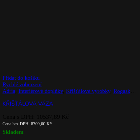
Přidat do košíku
Rychlé zobrazení
Adria
,
Interiérové doplňky
,
Křišťálové výrobky
,
Rogaska
,
V
KŘIŠŤÁLOVÁ VÁZA
Cena s DPH:
10537,89
Kč
Cena bez DPH:
8709,00
Kč
Skladem