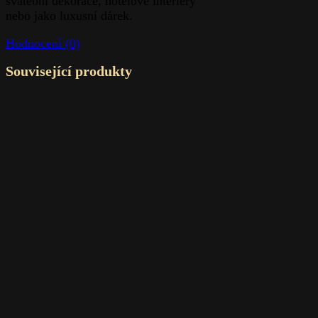
svatební dekorace, hotelové interiéry
nebo jako luxusní dárek.
Hodnocení (0)
Související produkty