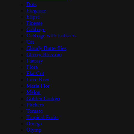
Dots
Elegance
Elipse
Finesse
Cabbage
Cabbage with Lobsters
Cat
Cloudy Butterflies
Cherry Blossom
Fantasy
Flora
Flat Cut
Love Knot
Maria Flor
Melon
Golden Ginkgo
Pitchers
Tomato
Tropical Fruits
Omega
Olymp