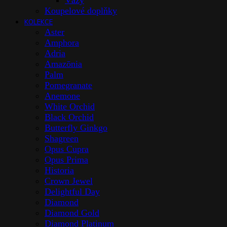
Vázy
Koupelové doplňky
KOLEKCE
Aster
Amphora
Adria
Amazōnia
Palm
Pomegranate
Anemone
White Orchid
Black Orchid
Butterfly Ginkgo
Shagreen
Opus Cupra
Opus Prima
Historia
Crown Jewel
Delightful Day
Diamond
Diamond Gold
Diamond Platinum