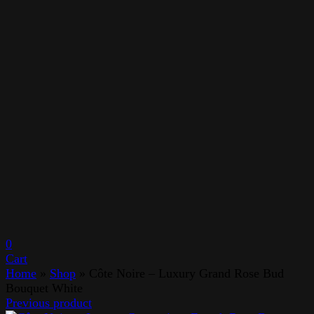
0
Cart
Home
»
Shop
»
Côte Noire – Luxury Grand Rose Bud
Bouquet White
Previous product