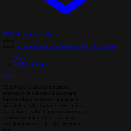
Sdílet:
Share:
Facebook
Twitter
LinkedIn
Telegram
Pinterest
Popis
Hodnocení (0)
Popis
Côte Noire je značka luxusních
interiérových dekorací inspirovaná
francouzským venkovem a elegancí
pařížského stylu. Spojuje krásu ručně
vyráběných květin s uměním parfemace
a nabízí produkty, které jsou nejen
vizuálně působivé, ale také příjemně
voní.