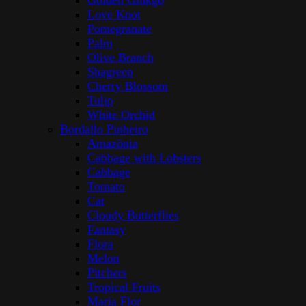
Golden Ginkgo
Love Knot
Pomegranate
Palm
Olive Branch
Shagreen
Cherry Blossom
Tulip
White Orchid
Bordallo Pinheiro
Amazōnia
Cabbage with Lobsters
Cabbage
Tomato
Cat
Cloudy Butterflies
Fantasy
Flora
Melon
Pitchers
Tropical Fruits
Maria Flor