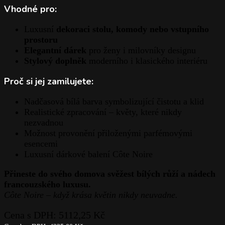
Vhodné pro:
Luxusní
dekoraci stolu, komody nebo vstupního
prostoru
Elegantní dárek
pro ženy i milovníky designu
Stylový doplněk
moderního i klasického interiéru
Proč si jej zamilujete:
Nadčasová bílá barva symbolizující čistotu a klid
Realistické zpracování – květy, které nikdy
nezvadnou
Možnost provonění přiloženými parfémovými
esencemi
Luxusní dárkové balení Côte Noire
Přineste do svého domova svěžest bílých růží a nádech
francouzského luxusu.
Côte Noire – když krása květin nikdy neuvadne.
Cena s DPH:
5112,25
Kč