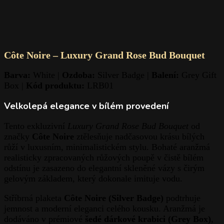
Côte Noire – Luxury Grand Rose Bud Bouquet
Barva:
White |
Ozdoba:
Silver Badge |
Balení:
Grey Gift
Box |
Kód produktu:
LRB01
Velkolepá elegance v bílém provedení
Tento exkluzivní
Luxury Grand Rose Bud Bouquet
od
značky
Côte Noire
ztělesňuje nadčasovou krásu bílých
růží v luxusním, minimalistickém stylu. Bohaté aranžmá
realisticky zpracovaných růžových poupě v čistě bílém
odstínu je zasazeno do elegantní skleněné vázy s čirým
gelovým základem, který dokonale imituje vodu.
Stříbrná plaketa
Côte Noire (Silver Badge)
podtrhuje
jemnost a moderní eleganci celého kousku. Aranžmá je
dodáváno v prémiové
šedé dárkové krabici (Grey Box)
,