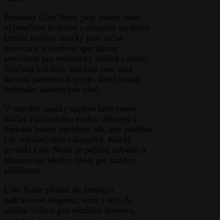
Produkty Côte Noire jsou známé svou
výjimečnou kvalitou a důrazem na detail.
Umělé květiny značky jsou ručně
tvarované a ošetřené speciálním
povrchem pro realistický vzhled i dotek.
Součástí každého aranžmá jsou také
luxusní parfémové spreje, které dodají
květinám autentickou vůni.
V nabídce značky najdete také vonné
svíčky z přírodního vosku, difuzéry a
dárková balení navržená tak, aby potěšila
i ty nejnáročnější zákazníky. Každý
produkt Côte Noire je pečlivě zabalen a
představuje ideální dárek pro každou
příležitost.
Côte Noire přináší do interiéru
nadčasovou eleganci, vůni a styl. Je
ideální volbou pro výzdobu domova,