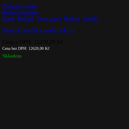
Přidat do košíku
Rychlé zobrazení
Hrnce
,
Kuchyň
,
Opus cupra
,
Ruffoni
,
Značky
Kónický rendlík s poklicí 24 cm
Cena s DPH:
15270,20
Kč
Cena bez DPH:
12620,00
Kč
Skladem