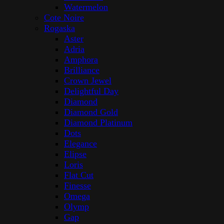
Watermelon
Cote Noire
Rogaska
Aster
Adria
Amphora
Brilliance
Crown Jewel
Delightful Day
Diamond
Diamond Gold
Diamond Platinum
Dots
Elegance
Elipse
Loris
Flat Cut
Finesse
Omega
Olymp
Gap