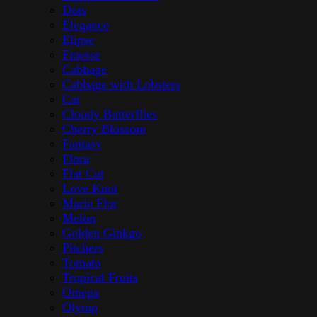
Dots
Elegance
Elipse
Finesse
Cabbage
Cabbage with Lobsters
Cat
Cloudy Butterflies
Cherry Blossom
Fantasy
Flora
Flat Cut
Love Knot
Maria Flor
Melon
Golden Ginkgo
Pitchers
Tomato
Tropical Fruits
Omega
Olymp