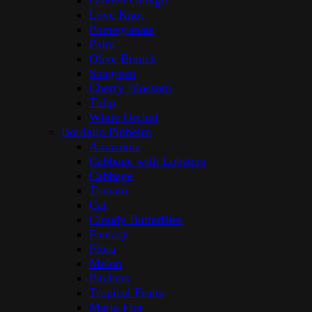
Golden Ginkgo
Love Knot
Pomegranate
Palm
Olive Branch
Shagreen
Cherry Blossom
Tulip
White Orchid
Bordallo Pinheiro
Amazōnia
Cabbage with Lobsters
Cabbage
Tomato
Cat
Cloudy Butterflies
Fantasy
Flora
Melon
Pitchers
Tropical Fruits
Maria Flor