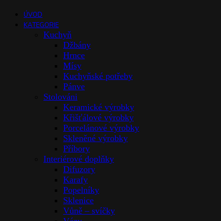
ÚVOD
KATEGORIE
Kuchyň
Džbány
Hrnce
Mísy
Kuchyňské potřeby
Pánve
Stolováni
Keramické výrobky
Křišťálové výrobky
Porcelánové výrobky
Skleněné výrobky
Příbory
Interiérové doplňky
Difuzory
Karafy
Popelníky
Sklenice
Vůně – svíčky