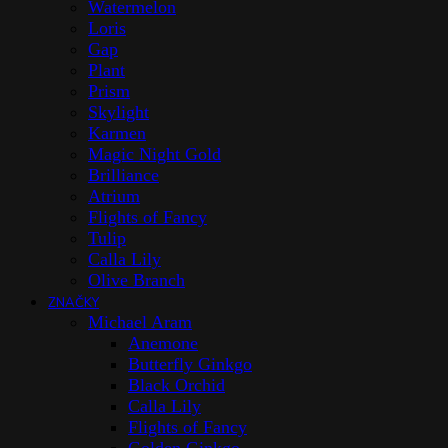
Watermelon
Loris
Gap
Plant
Prism
Skylight
Karmen
Magic Night Gold
Brilliance
Atrium
Flights of Fancy
Tulip
Calla Lily
Olive Branch
ZNAČKY
Michael Aram
Anemone
Butterfly Ginkgo
Black Orchid
Calla Lily
Flights of Fancy