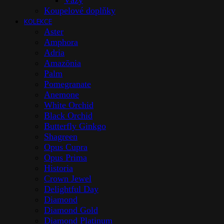
Vázy
Koupelové doplňky
KOLEKCE
Aster
Amphora
Adria
Amazōnia
Palm
Pomegranate
Anemone
White Orchid
Black Orchid
Butterfly Ginkgo
Shagreen
Opus Cupra
Opus Prima
Historia
Crown Jewel
Delightful Day
Diamond
Diamond Gold
Diamond Platinum