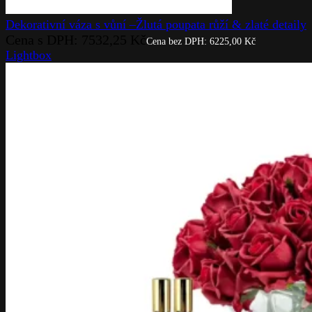
Dekorativní váza s vůní –Žlutá poupata růží & zlaté detaily
Cena s DPH:
7532,25
Kč
Cena bez DPH:
6225,00
Kč
Lightbox