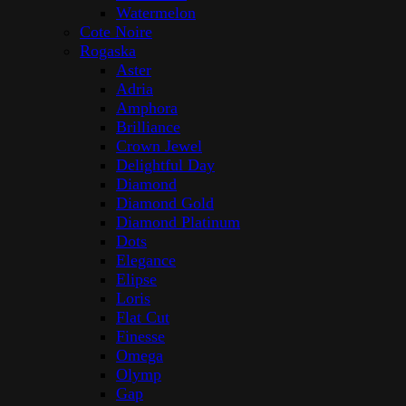
Watermelon
Cote Noire
Rogaska
Aster
Adria
Amphora
Brilliance
Crown Jewel
Delightful Day
Diamond
Diamond Gold
Diamond Platinum
Dots
Elegance
Elipse
Loris
Flat Cut
Finesse
Omega
Olymp
Gap