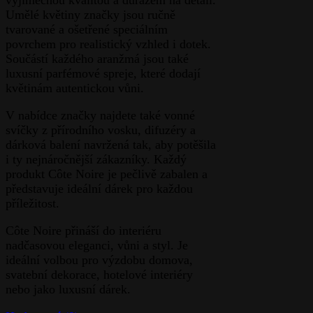
výjimečnou kvalitou a důrazem na detail.
Umělé květiny značky jsou ručně
tvarované a ošetřené speciálním
povrchem pro realistický vzhled i dotek.
Součástí každého aranžmá jsou také
luxusní parfémové spreje, které dodají
květinám autentickou vůni.
V nabídce značky najdete také vonné
svíčky z přírodního vosku, difuzéry a
dárková balení navržená tak, aby potěšila
i ty nejnáročnější zákazníky. Každý
produkt Côte Noire je pečlivě zabalen a
představuje ideální dárek pro každou
příležitost.
Côte Noire přináší do interiéru
nadčasovou eleganci, vůni a styl. Je
ideální volbou pro výzdobu domova,
svatební dekorace, hotelové interiéry
nebo jako luxusní dárek.