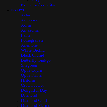
Vázy
Koupelové doplňky
KOLEKCE
Aster
Amphora
Adria
Amazōnia
Palm
Pomegranate
Anemone
White Orchid
Black Orchid
Butterfly Ginkgo
Shagreen
Opus Cupra
Opus Prima
Historia
Crown Jewel
Delightful Day
Diamond
Diamond Gold
Diamond Platinum