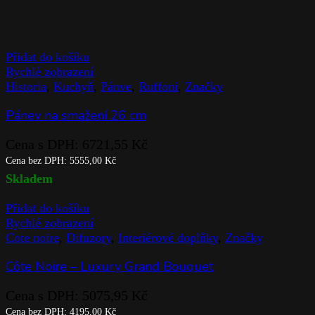
Přidat do košíku
Rychlé zobrazení
Historia
,
Kuchyň
,
Pánve
,
Ruffoni
,
Značky
Pánev na smažení 26 cm
Cena s DPH:
6721,55
Kč
Cena bez DPH:
5555,00
Kč
Skladem
Přidat do košíku
Rychlé zobrazení
Cote noire
,
Difuzory
,
Interiérové doplňky
,
Značky
Côte Noire – Luxury Grand Bouquet
Cena s DPH:
5075,95
Kč
Cena bez DPH:
4195,00
Kč