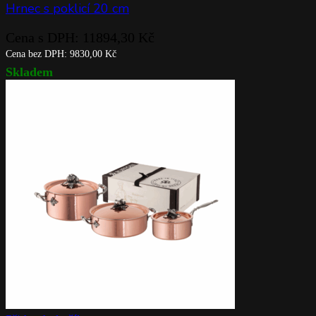
Hrnec s poklicí 20 cm
Cena s DPH:
11894,30
Kč
Cena bez DPH:
9830,00
Kč
Skladem