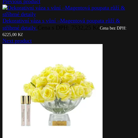
Previous product
Dekorativní váza s vůní –Magentová poupata růží &
Cena s DPH:
7532,25
Kč
stříbrné detaily
Cena bez DPH:
6225,00
Kč
Next product