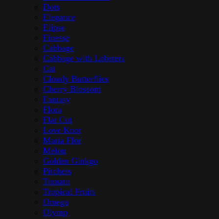
Dots
Elegance
Elipse
Finesse
Cabbage
Cabbage with Lobsters
Cat
Cloudy Butterflies
Cherry Blossom
Fantasy
Flora
Flat Cut
Love Knot
Maria Flor
Melon
Golden Ginkgo
Pitchers
Tomato
Tropical Fruits
Omega
Olymp