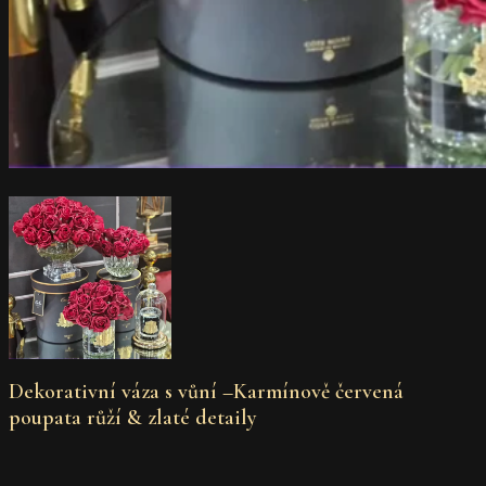
Dekorativní váza s vůní –Karmínově červená
poupata růží & zlaté detaily