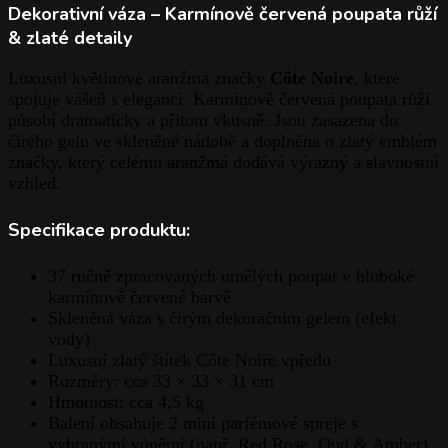
Dekorativní váza – Karmínově červená poupata růží
& zlaté detaily
Luxusní květinové aranžmá značky
Côte Noire
, které
spojuje vášeň s elegancí. Karmínově červená poupata růží
působí dramaticky a přitom vkusně. Jsou zasazena do
čirého gelu ve skleněné nádobě a doplněna o zlatý emblém
značky, který celému aranžmá dodává výrazný a slavnostní
vzhled.
Specifikace produktu:
37 ručně zpracovaných umělých poupat v hluboké
karmínově červené barvě
Skleněná váza s čirým dekoračním gelem (efekt
vody)
Luxusní zlatý štítek Côte Noire vpředu
Rozměry: cca 33 × 33 × 31 cm
Hmotnost: cca 4,5 kg
Balení obsahuje 2 mini parfémové spreje s
vybranými vůněmi (např. Red Rose, Oud & Amber)