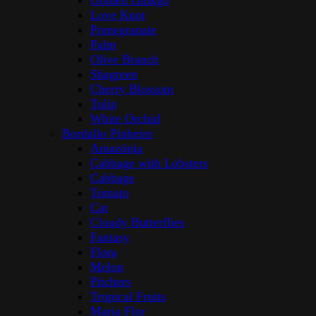
Golden Ginkgo
Love Knot
Pomegranate
Palm
Olive Branch
Shagreen
Cherry Blossom
Tulip
White Orchid
Bordallo Pinheiro
Amazōnia
Cabbage with Lobsters
Cabbage
Tomato
Cat
Cloudy Butterflies
Fantasy
Flora
Melon
Pitchers
Tropical Fruits
Maria Flor