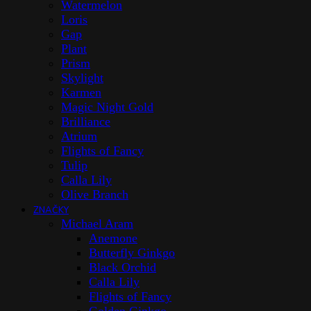
Watermelon
Loris
Gap
Plant
Prism
Skylight
Karmen
Magic Night Gold
Brilliance
Atrium
Flights of Fancy
Tulip
Calla Lily
Olive Branch
ZNAČKY
Michael Aram
Anemone
Butterfly Ginkgo
Black Orchid
Calla Lily
Flights of Fancy