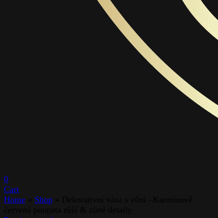
0
Cart
Home
»
Shop
»
Dekorativní váza s vůní –Karmínově
červená poupata růží & zlaté detaily