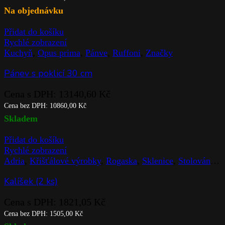
Na objednávku
Přidat do košíku
Rychlé zobrazení
Kuchyň
,
Opus prima
,
Pánve
,
Ruffoni
,
Značky
Pánev s poklicí 30 cm
Cena s DPH:
13140,60
Kč
Cena bez DPH:
10860,00
Kč
Skladem
Přidat do košíku
Rychlé zobrazení
Adria
,
Křišťálové výrobky
,
Rogaska
,
Sklenice
,
Stolováni
,
Z
Kalíšek (2 ks)
Cena s DPH:
1821,05
Kč
Cena bez DPH:
1505,00
Kč