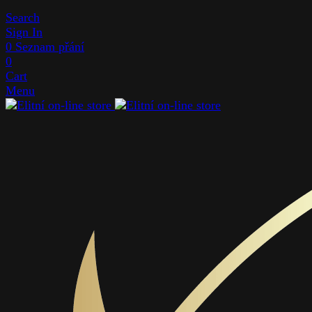
Search
Sign In
0
Seznam přání
0
Cart
Menu