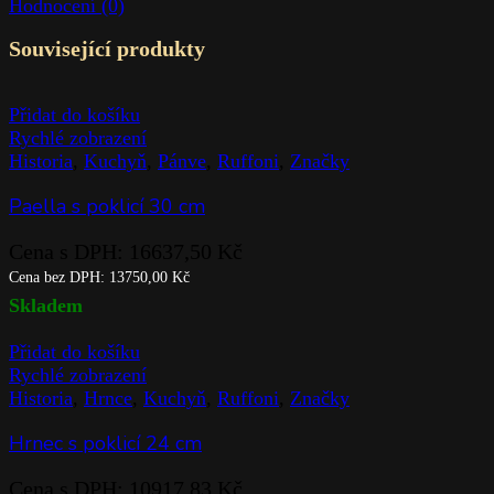
Hodnocení (0)
Související produkty
Přidat do košíku
Rychlé zobrazení
Historia
,
Kuchyň
,
Pánve
,
Ruffoni
,
Značky
Paella s poklicí 30 cm
Cena s DPH:
16637,50
Kč
Cena bez DPH:
13750,00
Kč
Skladem
Přidat do košíku
Rychlé zobrazení
Historia
,
Hrnce
,
Kuchyň
,
Ruffoni
,
Značky
Hrnec s poklicí 24 cm
Cena s DPH:
10917,83
Kč