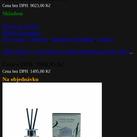
Cena bez DPH:
9023,00
Kč
Skladem
Přidat do košíku
Rychlé zobrazení
Cote noire
,
Difuzory
,
Interiérové doplňky
,
Značky
Côte Noire – Five Roses kytice parfémovaných růží Ivory White v čiré váze
Cena s DPH:
1808,95
Kč
Cena bez DPH:
1495,00
Kč
Na objednávku