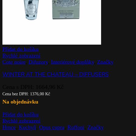
Přidat do košíku
Rychlé zobrazení
Cote noire
,
Difuzory
,
Interiérové doplňky
,
Značky
WINTER AT THE CHATEAU – DIFFUSERS
Cena s DPH:
1664,96
Kč
Cena bez DPH:
1376,00
Kč
Na objednávku
Přidat do košíku
Rychlé zobrazení
Hrnce
,
Kuchyň
,
Opus cupra
,
Ruffoni
,
Značky