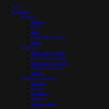
ÚVOD
KATEGORIE
Kuchyň
Džbány
Hrnce
Mísy
Kuchyňské potřeby
Pánve
Stolováni
Keramické výrobky
Křišťálové výrobky
Porcelánové výrobky
Skleněné výrobky
Příbory
Interiérové doplňky
Difuzory
Karafy
Popelníky
Sklenice
Vůně – svíčky