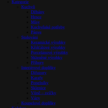
Kategorie
Kuchyň
Džbány
Hrnce
Mísy
Kuchyňské potřeby
Pánve
Stolováni
Keramické výrobky
Křišťálové výrobky
Porcelánové výrobky
Skleněné výrobky
Příbory
Interiérové doplňky
Difuzory
Karafy
Popelníky
Sklenice
Vůně – svíčky
Vázy
Koupelové doplňky
Kolekce