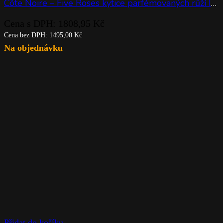
Côte Noire – Five Roses kytice parfémovaných růží Ivory White v čiré váze
Cena s DPH:
1808,95
Kč
Cena bez DPH:
1495,00
Kč
Na objednávku
Přidat do košíku