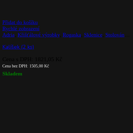
Přidat do košíku
Rychlé zobrazení
Adria
,
Křišťálové výrobky
,
Rogaska
,
Sklenice
,
Stolováni
,
Z
Kalíšek (2 ks)
Cena s DPH:
1821,05
Kč
Cena bez DPH:
1505,00
Kč
Skladem