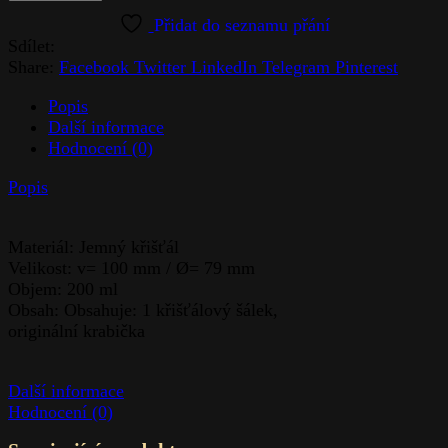
Sdílet:
Share:
Facebook
Twitter
LinkedIn
Telegram
Pinterest
Popis
Další informace
Hodnocení (0)
Popis
Materiál: Jemný křišťál
Velikost: v= 100 mm / Ø= 79 mm
Objem: 200 ml
Obsah: Obsahuje: 1 křišťálový šálek,
originální krabička
Další informace
Hodnocení (0)