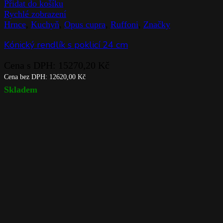
Přidat do košíku
Rychlé zobrazení
Hrnce
,
Kuchyň
,
Opus cupra
,
Ruffoni
,
Značky
Kónický rendlík s poklicí 24 cm
Cena s DPH:
15270,20
Kč
Cena bez DPH:
12620,00
Kč
Skladem