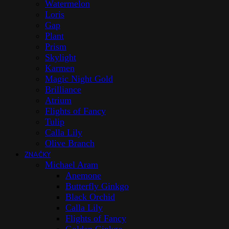
Watermelon
Loris
Gap
Plant
Prism
Skylight
Karmen
Magic Night Gold
Brilliance
Atrium
Flights of Fancy
Tulip
Calla Lily
Olive Branch
ZNAČKY
Michael Aram
Anemone
Butterfly Ginkgo
Black Orchid
Calla Lily
Flights of Fancy