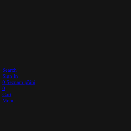
Search
Sign In
0
Seznam přání
0
Cart
Menu