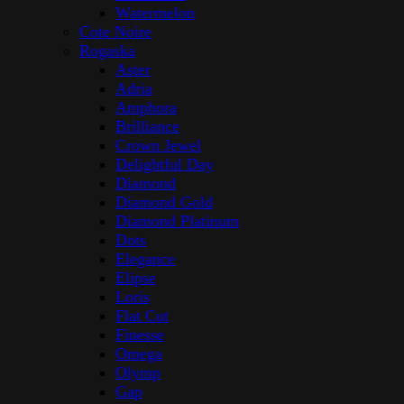
Watermelon
Cote Noire
Rogaska
Aster
Adria
Amphora
Brilliance
Crown Jewel
Delightful Day
Diamond
Diamond Gold
Diamond Platinum
Dots
Elegance
Elipse
Loris
Flat Cut
Finesse
Omega
Olymp
Gap