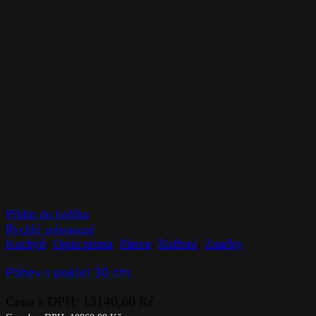
Přidat do košíku
Rychlé zobrazení
Kuchyň
,
Opus prima
,
Pánve
,
Ruffoni
,
Značky
Pánev s poklicí 30 cm
Cena s DPH:
13140,60
Kč