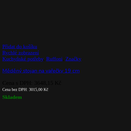
Přidat do košíku
Rychlé zobrazení
Kuchyňské potřeby
,
Ruffoni
,
Značky
Měděný stojan na vařečky 19 cm
Cena s DPH:
3648,15
Kč
Cena bez DPH:
3015,00
Kč
Skladem