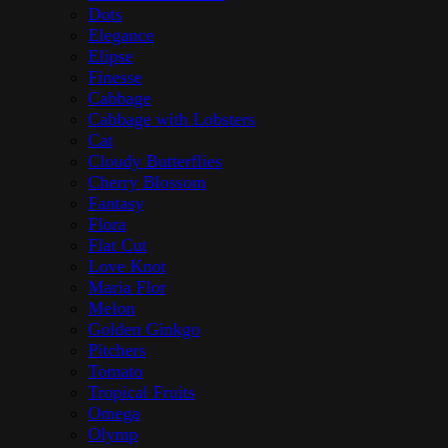
Dots
Elegance
Elipse
Finesse
Cabbage
Cabbage with Lobsters
Cat
Cloudy Butterflies
Cherry Blossom
Fantasy
Flora
Flat Cut
Love Knot
Maria Flor
Melon
Golden Ginkgo
Pitchers
Tomato
Tropical Fruits
Omega
Olymp