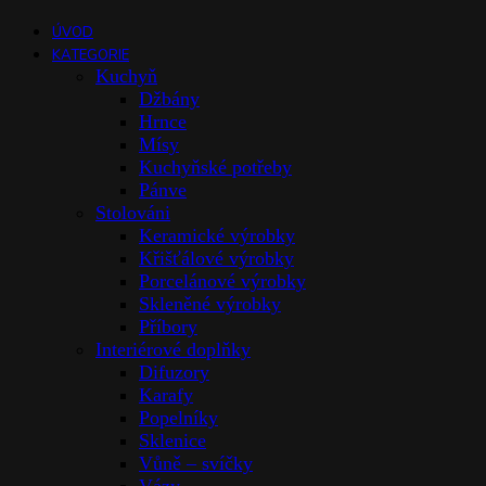
ÚVOD
KATEGORIE
Kuchyň
Džbány
Hrnce
Mísy
Kuchyňské potřeby
Pánve
Stolováni
Keramické výrobky
Křišťálové výrobky
Porcelánové výrobky
Skleněné výrobky
Příbory
Interiérové doplňky
Difuzory
Karafy
Popelníky
Sklenice
Vůně – svíčky