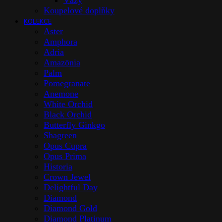
Vázy
Koupelové doplňky
KOLEKCE
Aster
Amphora
Adria
Amazōnia
Palm
Pomegranate
Anemone
White Orchid
Black Orchid
Butterfly Ginkgo
Shagreen
Opus Cupra
Opus Prima
Historia
Crown Jewel
Delightful Day
Diamond
Diamond Gold
Diamond Platinum