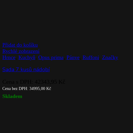
Přidat do košíku
Rychlé zobrazení
Hrnce
,
Kuchyň
,
Opus prima
,
Pánve
,
Ruffoni
,
Značky
Sada 7 kusů nádobí
Cena s DPH:
42343,95
Kč
Cena bez DPH:
34995,00
Kč
Skladem