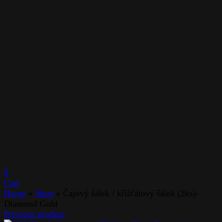
0
Cart
Home
»
Shop
»
Čajový šálek / křišťálový šálek (2ks)-
Diamond Gold
Previous product