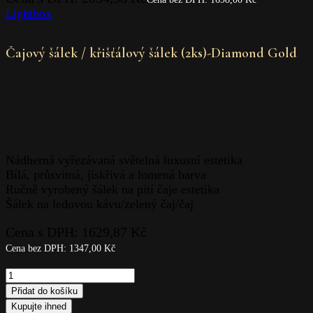
Lightbox
Čajový šálek / křišťálový šálek (2ks)-Diamond Gold
Nádherná vyřezávaná světelná luxusní estetika
Bílá, průsvitná, jiskřivá a lomená barva
Ručně vyrobený šálek na pití čaje estetika
Šálek na ledovou kávu/zelený čaj/čaj
Cena s DPH:
1629,87
Kč
Cena bez DPH:
1347,00
Kč
Přidat do košíku
Kupujte ihned