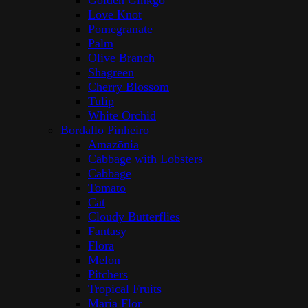
Golden Ginkgo
Love Knot
Pomegranate
Palm
Olive Branch
Shagreen
Cherry Blossom
Tulip
White Orchid
Bordallo Pinheiro
Amazōnia
Cabbage with Lobsters
Cabbage
Tomato
Cat
Cloudy Butterflies
Fantasy
Flora
Melon
Pitchers
Tropical Fruits
Maria Flor