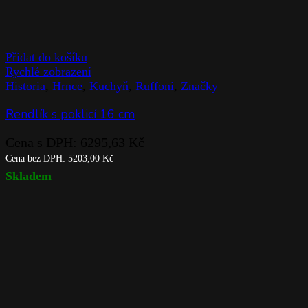
Přidat do košíku
Rychlé zobrazení
Historia
,
Hrnce
,
Kuchyň
,
Ruffoni
,
Značky
Rendlík s poklicí 16 cm
Cena s DPH:
6295,63
Kč
Cena bez DPH:
5203,00
Kč
Skladem