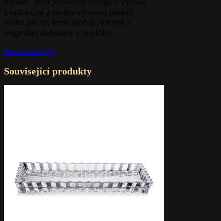
domov. Jeho jedinečný design a vysoká
kvalita činí z těchto výrobků ideální
volbu pro ty, kteří hledají luxusní a
originální dekorace a doplňky.
Hodnocení (0)
Související produkty