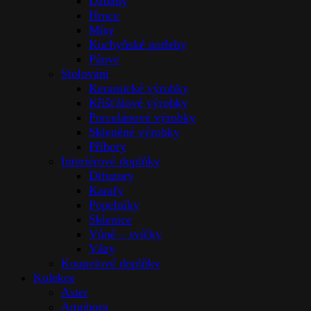
Džbány
Hrnce
Mísy
Kuchyňské potřeby
Pánve
Stolováni
Keramické výrobky
Křišťálové výrobky
Porcelánové výrobky
Skleněné výrobky
Příbory
Interiérové doplňky
Difuzory
Karafy
Popelníky
Sklenice
Vůně – svíčky
Vázy
Koupelové doplňky
Kolekce
Aster
Amphora