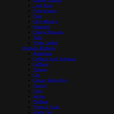
Golden Ginkgo
Love Knot
Pomegranate
Palm
Olive Branch
Shagreen
Cherry Blossom
Tulip
White Orchid
Bordallo Pinheiro
Amazōnia
Cabbage with Lobsters
Cabbage
Tomato
Cat
Cloudy Butterflies
Fantasy
Flora
Melon
Pitchers
Tropical Fruits
Maria Flor