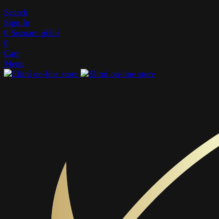
Search
Sign In
0
Seznam přání
0
Cart
Menu