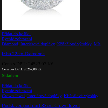
Přidat do košíku
Rychlé zobrazení
Diamond
,
Interiérové doplňky
,
Křišťálové výrobky
,
Mísy
,
R
Mísa 22cm-Diamonds
Cena s DPH:
24523,07
Kč
Cena bez DPH:
20267,00
Kč
Skladem
Přidat do košíku
Rychlé zobrazení
Crown Jewel
,
Interiérové doplňky
,
Křišťálové výrobky
,
Rog
Podstavec pod dort 33cm-Crown Jewel