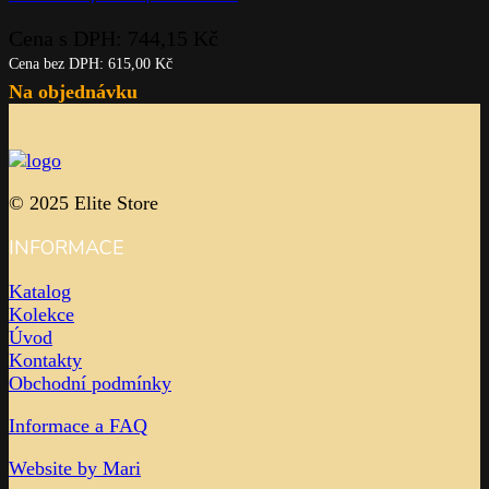
Cena s DPH:
744,15
Kč
Cena bez DPH:
615,00
Kč
Na objednávku
© 2025 Elite Store
INFORMACE
Katalog
Kolekce
Úvod
Kontakty
Obchodní podmínky
Informace a FAQ
Website by Mari