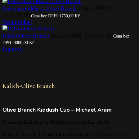
Cena s DPH:
Dekorativní Miska-Olive Branch
2117,50
Kč
Cena bez DPH:
1750,00
Kč
Next product
Cena s DPH:
9680,00
Kč
Džbán-Olive Branch
Cena bez
DPH:
8000,00
Kč
Lightbox
Kalich-Olive Branch
Olive Branch Kiddush Cup – Michael Aram
Luxusní kalich pro Shabbat a sváteční chvíle
Přidejte do svých tradičních obřadů pocit výjimečnosti s