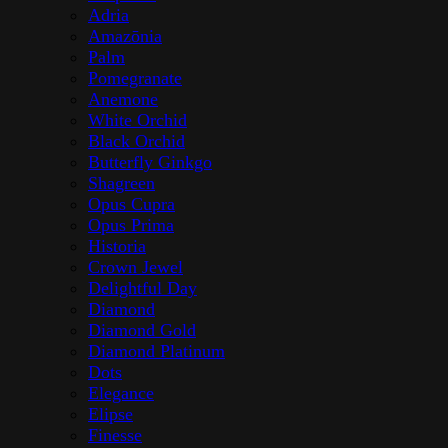
Adria
Amazōnia
Palm
Pomegranate
Anemone
White Orchid
Black Orchid
Butterfly Ginkgo
Shagreen
Opus Cupra
Opus Prima
Historia
Crown Jewel
Delightful Day
Diamond
Diamond Gold
Diamond Platinum
Dots
Elegance
Elipse
Finesse