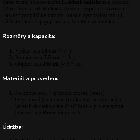
tímto ručně zpracovaným
Kiddush kalichem
z kolekce
Olive Branch
od Michaela Arama. Inspirace olivovou
ratolestí propůjčuje tomuto kousku symboliku míru i
vítězství, které spojují krásu a hloubku okamžiku.
Rozměry a kapacita:
Výška: cca
18 cm
(≈ 7″)
Průměr: cca
7,5 cm
(≈ 3″)
Objem: cca
200 ml
(≈ 6,7 oz)
Materiál a provedení:
Nerezová ocel + přírodní mosaz (brass)
Oxydurová (oxidovaná) základna ve vybraných
verzích dodatku zlaté či stříbrné ‒ pro elegantní
kontrast a zdůraznění detailů
Údržba: