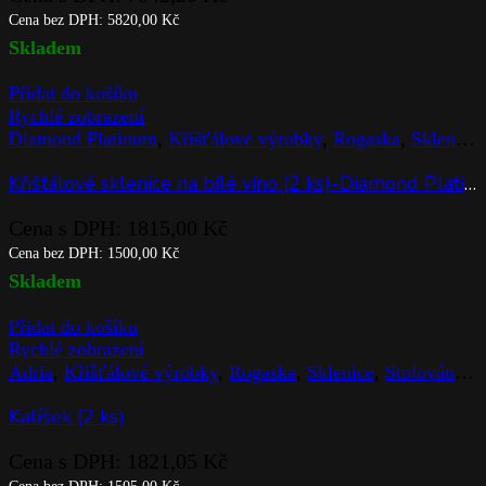
Cena bez DPH:
5820,00
Kč
Skladem
Přidat do košíku
Rychlé zobrazení
Diamond Platinum
,
Křišťálové výrobky
,
Rogaska
,
Sklenice
Křišťálové sklenice na bílé víno (2 ks)-Diamond Platinum
Cena s DPH:
1815,00
Kč
Cena bez DPH:
1500,00
Kč
Skladem
Přidat do košíku
Rychlé zobrazení
Adria
,
Křišťálové výrobky
,
Rogaska
,
Sklenice
,
Stolováni
,
Z
Kalíšek (2 ks)
Cena s DPH:
1821,05
Kč