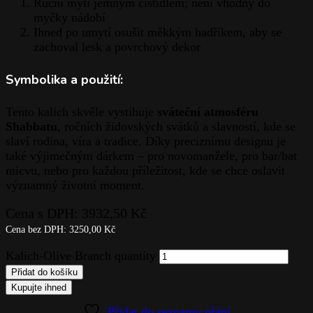
Ruční mytí jemným čistidlem; není vhodný do
myčky nádobí
Ihned po umytí osušit měkkým hadříkem, aby se
zachoval lesk a povrchový dekor
Symbolika a použití:
Tento kalich skvěle vystihuje
sváteční atmosféru
Shabbatu
, ročních židovských svátků a slavností, kde se
slaví rodina, víra a tradice. Díky preciznímu designu je
také výjimečným dárkem – pro novomanžele, pro bar/bat
micvu, nebo pro každou příležitost, kde se chce oslavit
významný životní moment.
Cena s DPH:
3932,50
Kč
Cena bez DPH:
3250,00
Kč
Kalich-Olive Branch quantity
Přidat do košíku
Kupujte ihned