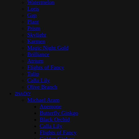
Watermelon
Loris
Gap
Plant
Prism
Skylight
Karmen
Magic Night Gold
Brilliance
Atrium
Flights of Fancy
Tulip
Calla Lily
Olive Branch
ZNAČKY
Michael Aram
Anemone
Butterfly Ginkgo
Black Orchid
Calla Lily
Flights of Fancy