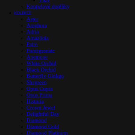
Vázy
Koupelové doplňky
KOLEKCE
Aster
Amphora
Adria
Amazōnia
Palm
Pomegranate
Anemone
White Orchid
Black Orchid
Butterfly Ginkgo
Shagreen
Opus Cupra
Opus Prima
Historia
Crown Jewel
Delightful Day
Diamond
Diamond Gold
Diamond Platinum