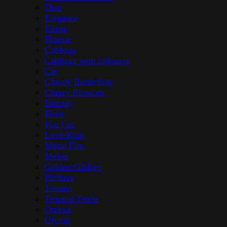
Dots
Elegance
Elipse
Finesse
Cabbage
Cabbage with Lobsters
Cat
Cloudy Butterflies
Cherry Blossom
Fantasy
Flora
Flat Cut
Love Knot
Maria Flor
Melon
Golden Ginkgo
Pitchers
Tomato
Tropical Fruits
Omega
Olymp