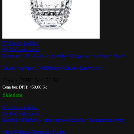
Přidat do košíku
Rychlé zobrazení
Diamond
,
Křišťálové výrobky
,
Rogaska
,
Sklenice
,
Stolováni
Šálek na kávu / křišťálový šálek-Diamond
Cena s DPH:
544,50
Kč
Cena bez DPH:
450,00
Kč
Skladem
Přidat do košíku
Rychlé zobrazení
Bordallo Pinheiro
,
Interiérové doplňky
,
Keramické výrobky
Mísa Pitaya-Tropical fruits