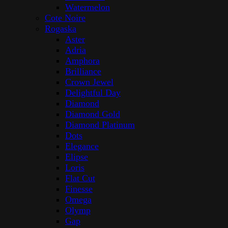
Watermelon
Cote Noire
Rogaska
Aster
Adria
Amphora
Brilliance
Crown Jewel
Delightful Day
Diamond
Diamond Gold
Diamond Platinum
Dots
Elegance
Elipse
Loris
Flat Cut
Finesse
Omega
Olymp
Gap