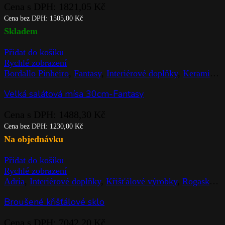
Cena s DPH:
1821,05
Kč
Cena bez DPH:
1505,00
Kč
Skladem
Přidat do košíku
Rychlé zobrazení
Bordallo Pinheiro
,
Fantasy
,
Interiérové doplňky
,
Keramické výrobky
Velká salátová mísa 30cm-Fantasy
Cena s DPH:
1488,30
Kč
Cena bez DPH:
1230,00
Kč
Na objednávku
Přidat do košíku
Rychlé zobrazení
Adria
,
Interiérové doplňky
,
Křišťálové výrobky
,
Rogaska
,
S
Broušené křišťálové sklo
Cena s DPH:
7042,20
Kč