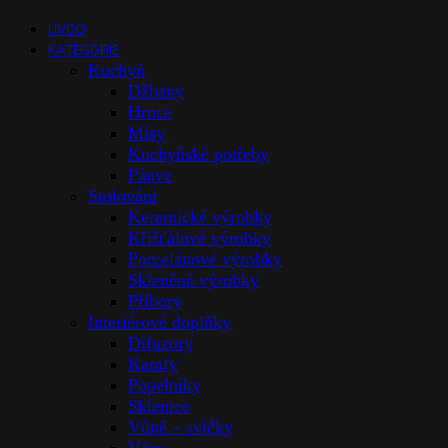
ÚVOD
KATEGORIE
Kuchyň
Džbány
Hrnce
Mísy
Kuchyňské potřeby
Pánve
Stolováni
Keramické výrobky
Křišťálové výrobky
Porcelánové výrobky
Skleněné výrobky
Příbory
Interiérové doplňky
Difuzory
Karafy
Popelníky
Sklenice
Vůně – svíčky