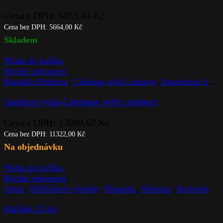
Cena s DPH:
6853,44
Kč
Cena bez DPH:
5664,00
Kč
Skladem
Přidat do košíku
Rychlé zobrazení
Bordallo Pinheiro
,
Cabbage with Lobsters
,
Interiérové doplňky
Salátová mísa-Cabbage with Lobsters
Cena s DPH:
13699,62
Kč
Cena bez DPH:
11322,00
Kč
Na objednávku
Přidat do košíku
Rychlé zobrazení
Adria
,
Křišťálové výrobky
,
Rogaska
,
Sklenice
,
Stolováni
,
Z
Kalíšek (2 ks)