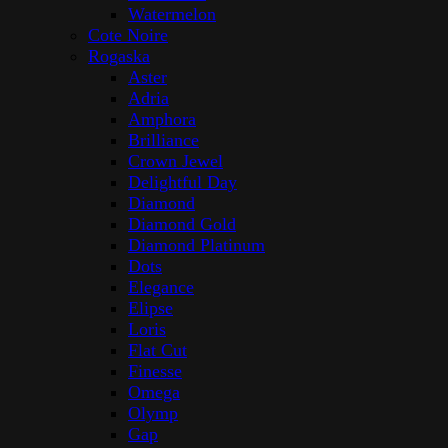
Watermelon
Cote Noire
Rogaska
Aster
Adria
Amphora
Brilliance
Crown Jewel
Delightful Day
Diamond
Diamond Gold
Diamond Platinum
Dots
Elegance
Elipse
Loris
Flat Cut
Finesse
Omega
Olymp
Gap