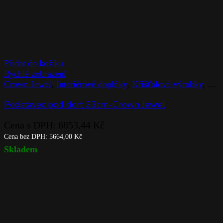
Přidat do košíku
Rychlé zobrazení
Crown Jewel
,
Interiérové doplňky
,
Křišťálové výrobky
,
Rog
Podstavec pod dort 33cm-Crown Jewel
Cena s DPH:
6853,44
Kč
Cena bez DPH:
5664,00
Kč
Skladem