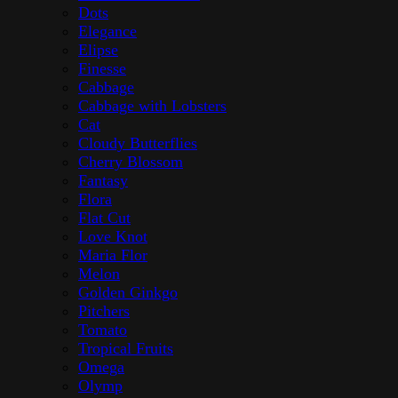
Dots
Elegance
Elipse
Finesse
Cabbage
Cabbage with Lobsters
Cat
Cloudy Butterflies
Cherry Blossom
Fantasy
Flora
Flat Cut
Love Knot
Maria Flor
Melon
Golden Ginkgo
Pitchers
Tomato
Tropical Fruits
Omega
Olymp