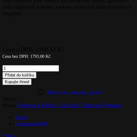
Tyto sklenice jsou ideální pro podávání likérů, aperitivů
nebo digestivů a dodají vašemu stolování nádech luxusu a
elegance.
Cena s DPH:
2169,53
Kč
Cena bez DPH:
1793,00
Kč
Kalíšek
2ks-
Přidat do košíku
Omega
Kupujte ihned
quantity
Sdílet:
Share:
Facebook
Twitter
LinkedIn
Telegram
Pinterest
Popis
Hodnocení (0)
Popis