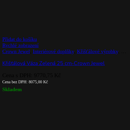
Přidat do košíku
Rychlé zobrazení
Crown Jewel
,
Interiérové doplňky
,
Křišťálové výrobky
,
Rog
Křišťálová Váza Zelená 25 cm-Crown Jewel
Cena s DPH:
9770,75
Kč
Cena bez DPH:
8075,00
Kč
Skladem