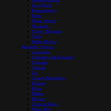
Golden Ginkgo
Love Knot
Pomegranate
Palm
Olive Branch
Shagreen
Cherry Blossom
Tulip
White Orchid
Bordallo Pinheiro
Amazōnia
Cabbage with Lobsters
Cabbage
Tomato
Cat
Cloudy Butterflies
Fantasy
Flora
Melon
Pitchers
Tropical Fruits
Maria Flor