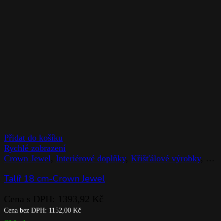
Přidat do košíku
Rychlé zobrazení
Crown Jewel
,
Interiérové doplňky
,
Křišťálové výrobky
,
Rog
Talíř 18 cm-Crown Jewel
Cena s DPH:
1393,92
Kč
Cena bez DPH:
1152,00
Kč