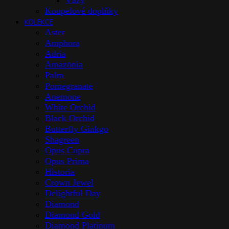
Vázy
Koupelové doplňky
KOLEKCE
Aster
Amphora
Adria
Amazōnia
Palm
Pomegranate
Anemone
White Orchid
Black Orchid
Butterfly Ginkgo
Shagreen
Opus Cupra
Opus Prima
Historia
Crown Jewel
Delightful Day
Diamond
Diamond Gold
Diamond Platinum