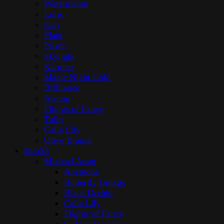
Watermelon
Loris
Gap
Plant
Prism
Skylight
Karmen
Magic Night Gold
Brilliance
Atrium
Flights of Fancy
Tulip
Calla Lily
Olive Branch
ZNAČKY
Michael Aram
Anemone
Butterfly Ginkgo
Black Orchid
Calla Lily
Flights of Fancy