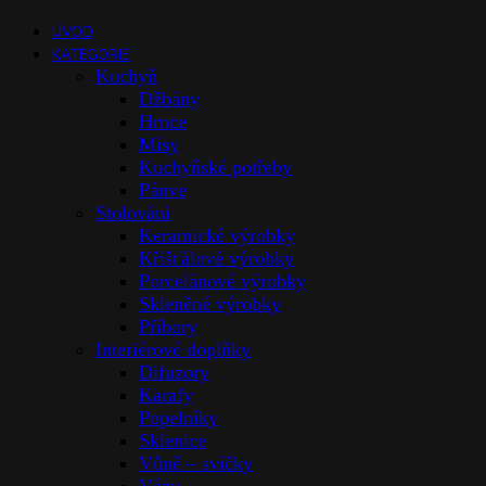
ÚVOD
KATEGORIE
Kuchyň
Džbány
Hrnce
Mísy
Kuchyňské potřeby
Pánve
Stolováni
Keramické výrobky
Křišťálové výrobky
Porcelánové výrobky
Skleněné výrobky
Příbory
Interiérové doplňky
Difuzory
Karafy
Popelníky
Sklenice
Vůně – svíčky