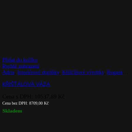
Přidat do košíku
Rychlé zobrazení
Adria
,
Interiérové doplňky
,
Křišťálové výrobky
,
Rogaska
,
V
KŘIŠŤÁLOVÁ VÁZA
Cena s DPH:
10537,89
Kč
Cena bez DPH:
8709,00
Kč
Skladem