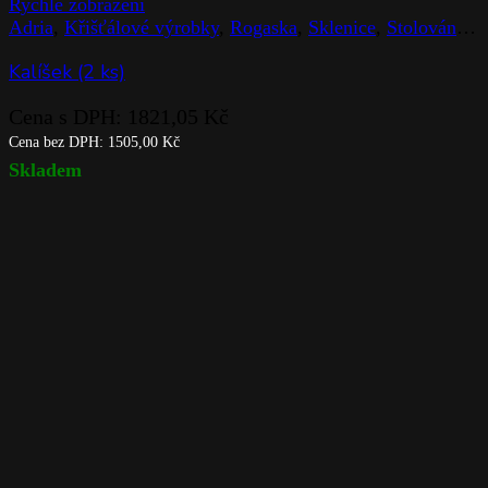
Rychlé zobrazení
Adria
,
Křišťálové výrobky
,
Rogaska
,
Sklenice
,
Stolováni
,
Z
Kalíšek (2 ks)
Cena s DPH:
1821,05
Kč
Cena bez DPH:
1505,00
Kč
Skladem