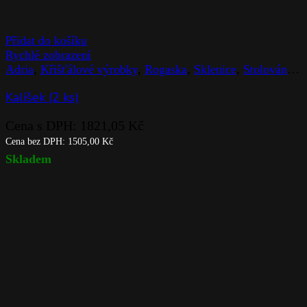
Přidat do košíku
Rychlé zobrazení
Adria
,
Křišťálové výrobky
,
Rogaska
,
Sklenice
,
Stolováni
,
Z
Kalíšek (2 ks)
Cena s DPH:
1821,05
Kč
Cena bez DPH:
1505,00
Kč
Skladem