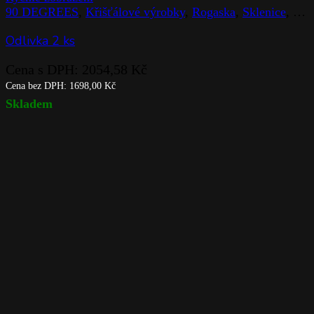
90 DEGREES
,
Křišťálové výrobky
,
Rogaska
,
Sklenice
,
Sto
Odlivka 2 ks
Cena s DPH:
2054,58
Kč
Cena bez DPH:
1698,00
Kč
Skladem