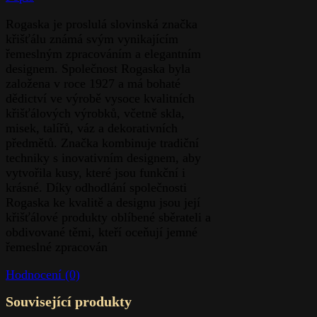
Rogaska je proslulá slovinská značka
křišťálu známá svým vynikajícím
řemeslným zpracováním a elegantním
designem. Společnost Rogaska byla
založena v roce 1927 a má bohaté
dědictví ve výrobě vysoce kvalitních
křišťálových výrobků, včetně skla,
misek, talířů, váz a dekorativních
předmětů. Značka kombinuje tradiční
techniky s inovativním designem, aby
vytvořila kusy, které jsou funkční i
krásné. Díky odhodlání společnosti
Rogaska ke kvalitě a designu jsou její
křišťálové produkty oblíbené sběrateli a
obdivované těmi, kteří oceňují jemné
řemeslné zpracován
Hodnocení (0)
Související produkty