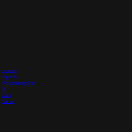
Search
Sign In
0
Seznam přání
0
Cart
Menu