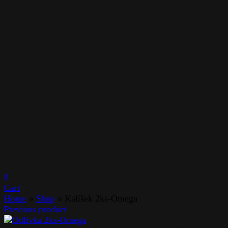
0
Cart
Home
»
Shop
»
Kalíšek 2ks-Omega
Previous product