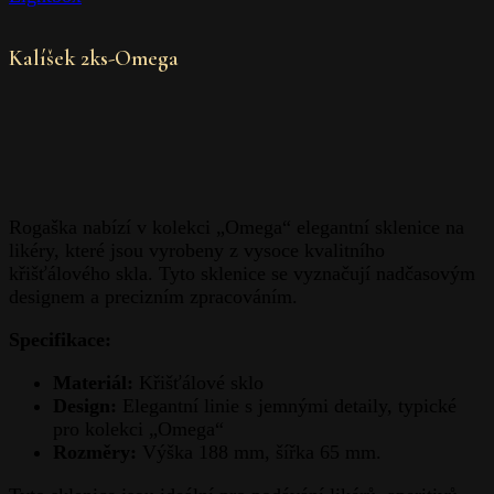
Kalíšek 2ks-Omega
Rogaška nabízí v kolekci „Omega“ elegantní sklenice na
likéry, které jsou vyrobeny z vysoce kvalitního
křišťálového skla. Tyto sklenice se vyznačují nadčasovým
designem a precizním zpracováním.
Specifikace:
Materiál:
Křišťálové sklo
Design:
Elegantní linie s jemnými detaily, typické
pro kolekci „Omega“
Rozměry:
Výška 188 mm, šířka 65 mm.