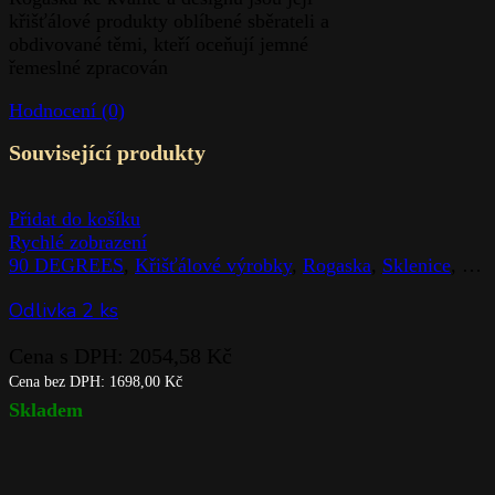
křišťálové produkty oblíbené sběrateli a
obdivované těmi, kteří oceňují jemné
řemeslné zpracován
Hodnocení (0)
Související produkty
Přidat do košíku
Rychlé zobrazení
90 DEGREES
,
Křišťálové výrobky
,
Rogaska
,
Sklenice
,
Sto
Odlivka 2 ks
Cena s DPH:
2054,58
Kč
Cena bez DPH:
1698,00
Kč
Skladem