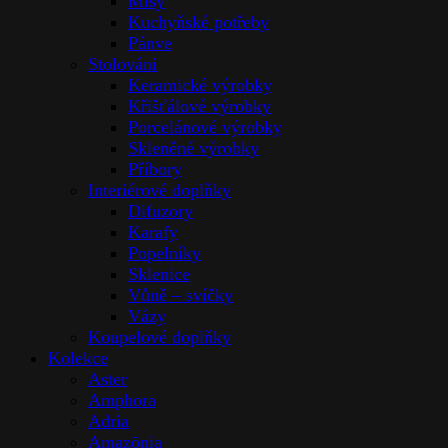
Mísy
Kuchyňské potřeby
Pánve
Stolováni
Keramické výrobky
Křišťálové výrobky
Porcelánové výrobky
Skleněné výrobky
Příbory
Interiérové doplňky
Difuzory
Karafy
Popelníky
Sklenice
Vůně – svíčky
Vázy
Koupelové doplňky
Kolekce
Aster
Amphora
Adria
Amazōnia