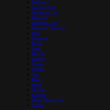
Brilliance
Crown Jewel
Delightful Day
Diamond
Diamond Gold
Diamond Platinum
Dots
Elegance
Elipse
Loris
Flat Cut
Finesse
Omega
Olymp
Gap
Plant
Prism
Skylight
Karmen
Magic Night Gold
Atrium