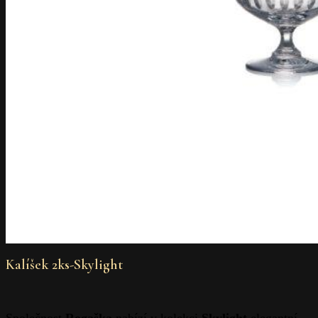
Kalíšek 2ks-Skylight
Společnost
Rogaška
nabízí v kolekci
Skylight
elegantní