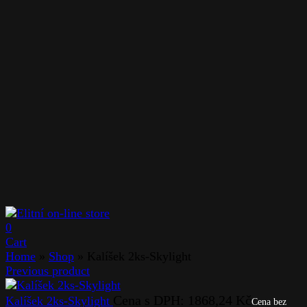
0
Cart
Home
»
Shop
»
Kalíšek 2ks-Skylight
Previous product
Cena s DPH:
1868,24
Kč
Kalíšek 2ks-Skylight
Cena bez