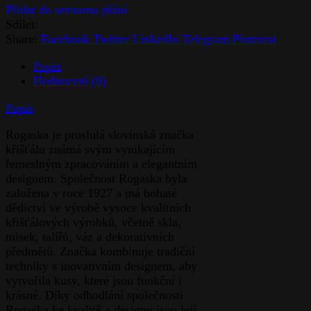
Sdílet:
Share:
Facebook
Twitter
LinkedIn
Telegram
Pinterest
Popis
Hodnocení (0)
Popis
Rogaska je proslulá slovinská značka
křišťálu známá svým vynikajícím
řemeslným zpracováním a elegantním
designem. Společnost Rogaska byla
založena v roce 1927 a má bohaté
dědictví ve výrobě vysoce kvalitních
křišťálových výrobků, včetně skla,
misek, talířů, váz a dekorativních
předmětů. Značka kombinuje tradiční
techniky s inovativním designem, aby
vytvořila kusy, které jsou funkční i
krásné. Díky odhodlání společnosti
Rogaska ke kvalitě a designu jsou její