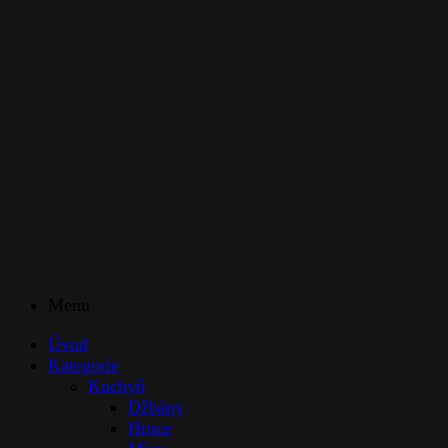
Menu
Úvod
Kategorie
Kuchyň
Džbány
Hrnce