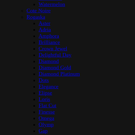
Watermelon
Cote Noire
Rogaska
Aster
Adria
Amphora
Brilliance
Crown Jewel
Delightful Day
Diamond
Diamond Gold
Diamond Platinum
Dots
Elegance
Elipse
Loris
Flat Cut
Finesse
Omega
Olymp
Gap