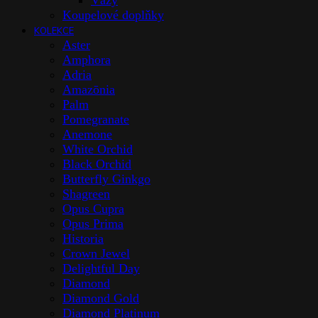
Vázy
Koupelové doplňky
KOLEKCE
Aster
Amphora
Adria
Amazōnia
Palm
Pomegranate
Anemone
White Orchid
Black Orchid
Butterfly Ginkgo
Shagreen
Opus Cupra
Opus Prima
Historia
Crown Jewel
Delightful Day
Diamond
Diamond Gold
Diamond Platinum