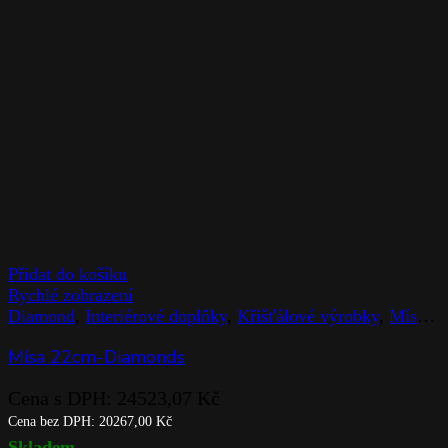
Přidat do košíku
Rychlé zobrazení
Diamond
,
Interiérové doplňky
,
Křišťálové výrobky
,
Mísy
,
R
Mísa 22cm-Diamonds
Cena s DPH:
24523,07
Kč
Cena bez DPH:
20267,00
Kč
Skladem