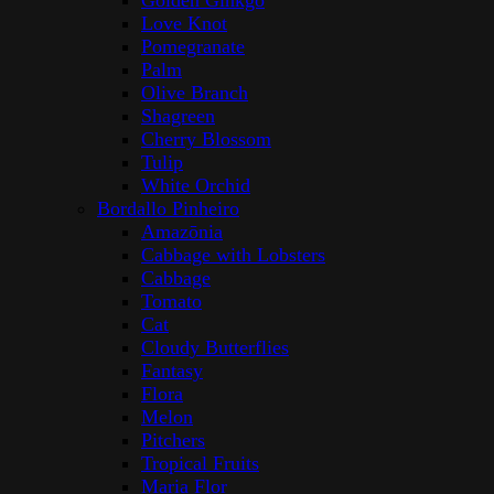
Golden Ginkgo
Love Knot
Pomegranate
Palm
Olive Branch
Shagreen
Cherry Blossom
Tulip
White Orchid
Bordallo Pinheiro
Amazōnia
Cabbage with Lobsters
Cabbage
Tomato
Cat
Cloudy Butterflies
Fantasy
Flora
Melon
Pitchers
Tropical Fruits
Maria Flor