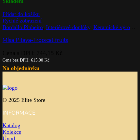
Skladem
Přidat do košíku
Rychlé zobrazení
Bordallo Pinheiro
,
Interiérové doplňky
,
Keramické výrobky
Mísa Pitaya-Tropical fruits
Cena s DPH:
744,15
Kč
Cena bez DPH:
615,00
Kč
Na objednávku
© 2025 Elite Store
INFORMACE
Katalog
Kolekce
Úvod