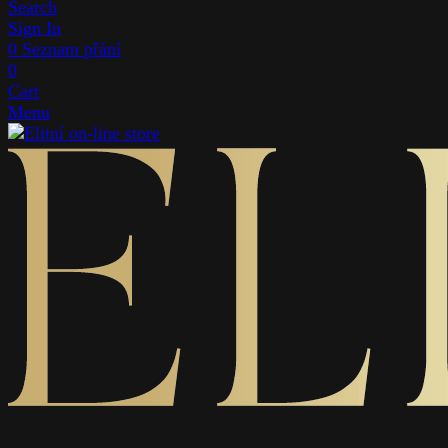
Search
Sign In
0
Seznam přání
0
Cart
Menu