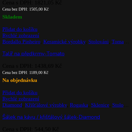
Cena s DPH:
1821,05
Kč
Cena bez DPH:
1505,00
Kč
Skladem
Přidat do košíku
Rychlé zobrazení
Bordallo Pinheiro
,
Keramické výrobky
,
Stolováni
,
Tomato
,
Talíř na předkrmy-Tomato
Cena s DPH:
1438,69
Kč
Cena bez DPH:
1189,00
Kč
Na objednávku
Přidat do košíku
Rychlé zobrazení
Diamond
,
Křišťálové výrobky
,
Rogaska
,
Sklenice
,
Stolováni
Šálek na kávu / křišťálový šálek-Diamond
Cena s DPH:
544,50
Kč