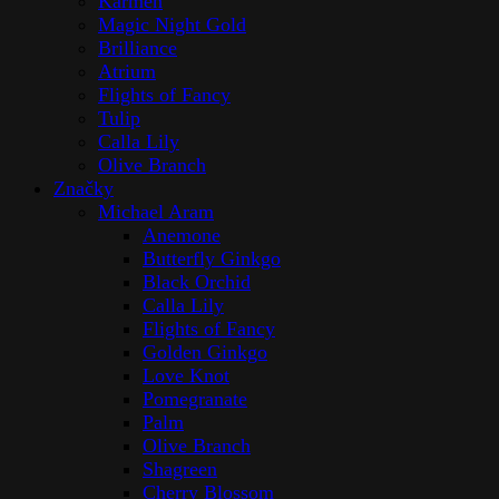
Karmen
Magic Night Gold
Brilliance
Atrium
Flights of Fancy
Tulip
Calla Lily
Olive Branch
Značky
Michael Aram
Anemone
Butterfly Ginkgo
Black Orchid
Calla Lily
Flights of Fancy
Golden Ginkgo
Love Knot
Pomegranate
Palm
Olive Branch
Shagreen
Cherry Blossom