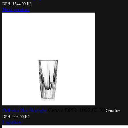
DPH:
1544,00
Kč
Next product
Cena s DPH:
1092,63
Kč
Odlivka 2ks-Skylight
Cena bez
DPH:
903,00
Kč
Lightbox