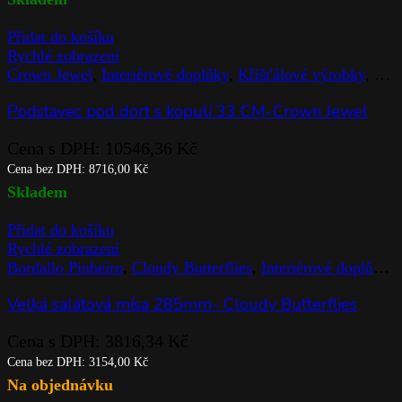
Přidat do košíku
Rychlé zobrazení
Crown Jewel
,
Interiérové doplňky
,
Křišťálové výrobky
,
Rog
Podstavec pod dort s kopulí 33 CM-Crown Jewel
Cena s DPH:
10546,36
Kč
Cena bez DPH:
8716,00
Kč
Skladem
Přidat do košíku
Rychlé zobrazení
Bordallo Pinheiro
,
Cloudy Butterflies
,
Interiérové doplňky
,
Velká salátová mísa 285mm- Cloudy Butterflies
Cena s DPH:
3816,34
Kč
Cena bez DPH:
3154,00
Kč
Na objednávku