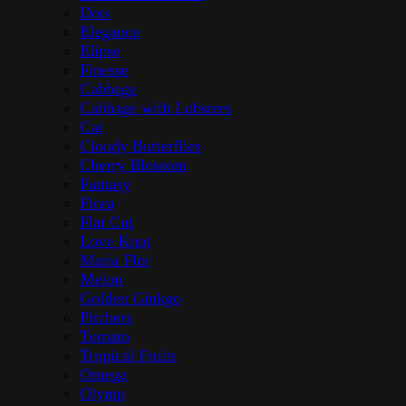
Dots
Elegance
Elipse
Finesse
Cabbage
Cabbage with Lobsters
Cat
Cloudy Butterflies
Cherry Blossom
Fantasy
Flora
Flat Cut
Love Knot
Maria Flor
Melon
Golden Ginkgo
Pitchers
Tomato
Tropical Fruits
Omega
Olymp