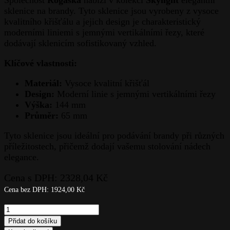
sklenice na brandy. Tyto sklenice jsou vyrobeny z vysoce
kvalitního křišťálu a jejich design je charakteristický
moderními liniemi s jemnými vertikálními řezy, které
dodávají sklenicím sofistikovaný vzhled.
Klíčové vlastnosti:
Materiál:
Vysoce kvalitní křišťál
Design:
Moderní linie s jemnými vertikálními řezy
Výška:
144 mm
Průměr:
65 mm
Tyto sklenice jsou ideální pro podávání brandy při různých
příležitostech, přičemž dodají vašemu stolování nádech
elegance.
Cena s DPH:
2328,04
Kč
Cena bez DPH:
1924,00
Kč
Kalíšek
2ks-
Přidat do košíku
Skylight