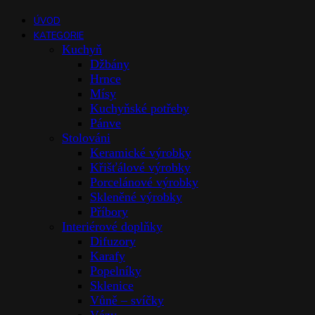
ÚVOD
KATEGORIE
Kuchyň
Džbány
Hrnce
Mísy
Kuchyňské potřeby
Pánve
Stolováni
Keramické výrobky
Křišťálové výrobky
Porcelánové výrobky
Skleněné výrobky
Příbory
Interiérové doplňky
Difuzory
Karafy
Popelníky
Sklenice
Vůně – svíčky