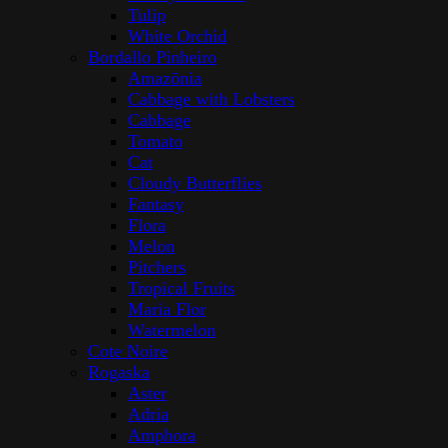
Tulip
White Orchid
Bordallo Pinheiro
Amazōnia
Cabbage with Lobsters
Cabbage
Tomato
Cat
Cloudy Butterflies
Fantasy
Flora
Melon
Pitchers
Tropical Fruits
Maria Flor
Watermelon
Cote Noire
Rogaska
Aster
Adria
Amphora