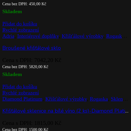
Cena bez DPH:
450,00
Kč
Skladem
Přidat do košíku
Rychlé zobrazení
Adria
,
Interiérové doplňky
,
Křišťálové výrobky
,
Rogaska
,
S
Broušené křišťálové sklo
Cena s DPH:
7042,20
Kč
Cena bez DPH:
5820,00
Kč
Skladem
Přidat do košíku
Rychlé zobrazení
Diamond Platinum
,
Křišťálové výrobky
,
Rogaska
,
Sklenice
Křišťálové sklenice na bílé víno (2 ks)-Diamond Platinum
Cena s DPH:
1815,00
Kč
Cena bez DPH:
1500,00
Kč