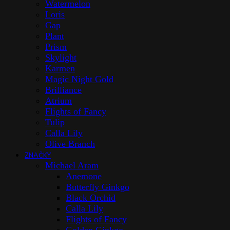
Watermelon
Loris
Gap
Plant
Prism
Skylight
Karmen
Magic Night Gold
Brilliance
Atrium
Flights of Fancy
Tulip
Calla Lily
Olive Branch
ZNAČKY
Michael Aram
Anemone
Butterfly Ginkgo
Black Orchid
Calla Lily
Flights of Fancy