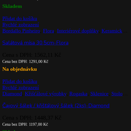
Skladem
Přidat do košíku
Rychlé zobrazení
Bordallo Pinheiro
,
Flora
,
Interiérové doplňky
,
Keramické výrobky
Salátová mísa 30,5cm-Flora
Cena s DPH:
1562,11
Kč
Cena bez DPH:
1291,00
Kč
Na objednávku
Přidat do košíku
Rychlé zobrazení
Diamond
,
Křišťálové výrobky
,
Rogaska
,
Sklenice
,
Stolováni
Čajový šálek / křišťálový šálek (2ks)-Diamond
Cena s DPH:
1448,37
Kč
Cena bez DPH:
1197,00
Kč