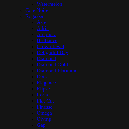
Watermelon
Cote Noire
Rogaska
Aster
Adria
Amphora
Brilliance
Crown Jewel
Delightful Day
Diamond
Diamond Gold
Diamond Platinum
Dots
Elegance
Elipse
Loris
Flat Cut
Finesse
Omega
Olymp
Gap