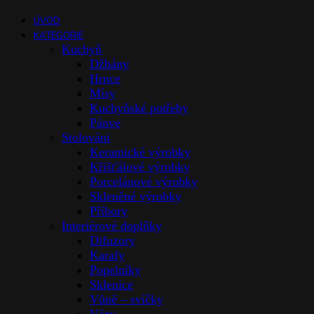
ÚVOD
KATEGORIE
Kuchyň
Džbány
Hrnce
Mísy
Kuchyňské potřeby
Pánve
Stolováni
Keramické výrobky
Křišťálové výrobky
Porcelánové výrobky
Skleněné výrobky
Příbory
Interiérové doplňky
Difuzory
Karafy
Popelníky
Sklenice
Vůně – svíčky