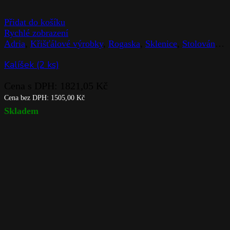
Přidat do košíku
Rychlé zobrazení
Adria
,
Křišťálové výrobky
,
Rogaska
,
Sklenice
,
Stolováni
,
Z
Kalíšek (2 ks)
Cena s DPH:
1821,05
Kč
Cena bez DPH:
1505,00
Kč
Skladem