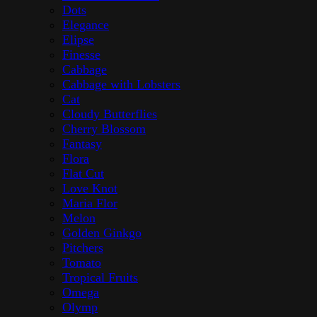
Dots
Elegance
Elipse
Finesse
Cabbage
Cabbage with Lobsters
Cat
Cloudy Butterflies
Cherry Blossom
Fantasy
Flora
Flat Cut
Love Knot
Maria Flor
Melon
Golden Ginkgo
Pitchers
Tomato
Tropical Fruits
Omega
Olymp