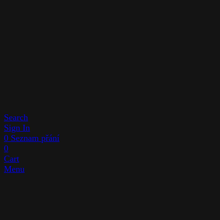
Search
Sign In
0
Seznam přání
0
Cart
Menu