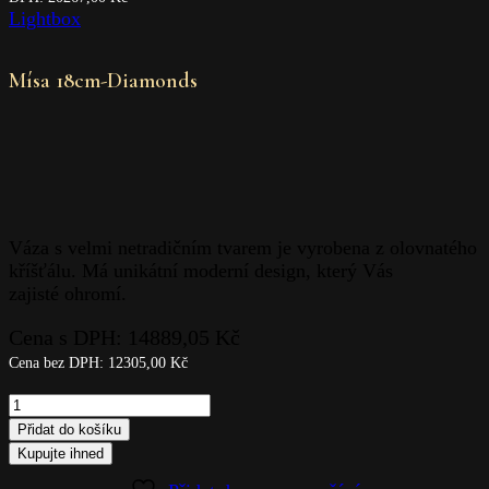
Lightbox
Mísa 18cm-Diamonds
Váza s velmi netradičním tvarem je vyrobena z olovnatého
kříšťálu. Má unikátní moderní design, který Vás
zajisté ohromí.
Cena s DPH:
14889,05
Kč
Cena bez DPH:
12305,00
Kč
Mísa
18cm-
Přidat do košíku
Diamonds
Kupujte ihned
quantity