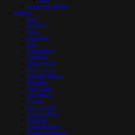
Vázy
Koupelové doplňky
KOLEKCE
Aster
Amphora
Adria
Amazōnia
Palm
Pomegranate
Anemone
White Orchid
Black Orchid
Butterfly Ginkgo
Shagreen
Opus Cupra
Opus Prima
Historia
Crown Jewel
Delightful Day
Diamond
Diamond Gold
Diamond Platinum