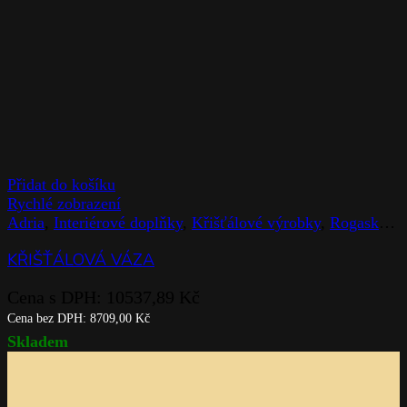
Přidat do košíku
Rychlé zobrazení
Adria
,
Interiérové doplňky
,
Křišťálové výrobky
,
Rogaska
,
V
KŘIŠŤÁLOVÁ VÁZA
Cena s DPH:
10537,89
Kč
Cena bez DPH:
8709,00
Kč
Skladem