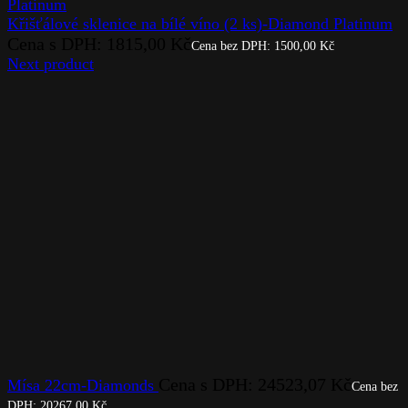
Křišťálové sklenice na bílé víno (2 ks)-Diamond Platinum
Cena s DPH:
1815,00
Kč
Cena bez DPH:
1500,00
Kč
Next product
Cena s DPH:
24523,07
Kč
Mísa 22cm-Diamonds
Cena bez
DPH:
20267,00
Kč