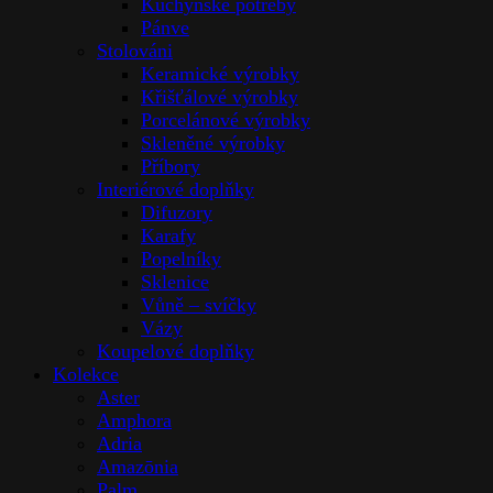
Kuchyňské potřeby
Pánve
Stolováni
Keramické výrobky
Křišťálové výrobky
Porcelánové výrobky
Skleněné výrobky
Příbory
Interiérové doplňky
Difuzory
Karafy
Popelníky
Sklenice
Vůně – svíčky
Vázy
Koupelové doplňky
Kolekce
Aster
Amphora
Adria
Amazōnia
Palm