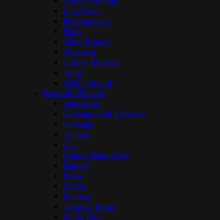
Golden Ginkgo
Love Knot
Pomegranate
Palm
Olive Branch
Shagreen
Cherry Blossom
Tulip
White Orchid
Bordallo Pinheiro
Amazōnia
Cabbage with Lobsters
Cabbage
Tomato
Cat
Cloudy Butterflies
Fantasy
Flora
Melon
Pitchers
Tropical Fruits
Maria Flor