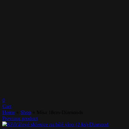
0
Cart
Home
»
Shop
»
Mísa 18cm-Diamonds
Previous product