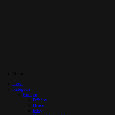
Menu
Úvod
Kategorie
Kuchyň
Džbány
Hrnce
Mísy