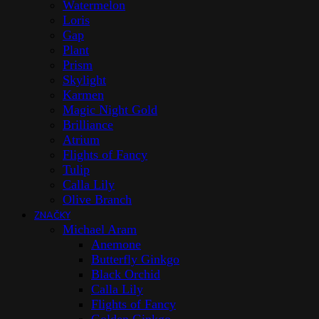
Watermelon
Loris
Gap
Plant
Prism
Skylight
Karmen
Magic Night Gold
Brilliance
Atrium
Flights of Fancy
Tulip
Calla Lily
Olive Branch
ZNAČKY
Michael Aram
Anemone
Butterfly Ginkgo
Black Orchid
Calla Lily
Flights of Fancy