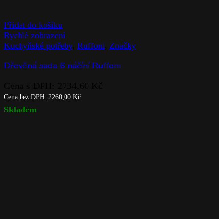
Přidat do košíku
Rychlé zobrazení
Kuchyňské potřeby
,
Ruffoni
,
Značky
Dřevěná sada 6 náčíní Ruffoni
Cena s DPH:
2734,60
Kč
Cena bez DPH:
2260,00
Kč
Skladem