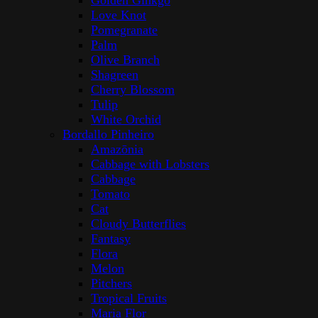
Golden Ginkgo
Love Knot
Pomegranate
Palm
Olive Branch
Shagreen
Cherry Blossom
Tulip
White Orchid
Bordallo Pinheiro
Amazōnia
Cabbage with Lobsters
Cabbage
Tomato
Cat
Cloudy Butterflies
Fantasy
Flora
Melon
Pitchers
Tropical Fruits
Maria Flor