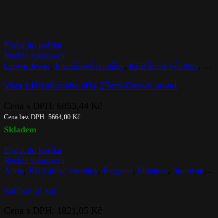
Crown Jewel
,
Interiérové doplňky
,
Křišťálové výrobky
,
Mís
Kubismus mísa 23cm-Crown Jewel
Cena s DPH:
6853,44
Kč
Cena bez DPH:
5664,00
Kč
Skladem
Přidat do košíku
Rychlé zobrazení
Crown Jewel
,
Interiérové doplňky
,
Křišťálové výrobky
,
Mís
Kubismus mísa 23cm-Crown Jewel
Cena s DPH:
5115,88
Kč
Cena bez DPH:
4228,00
Kč
Skladem