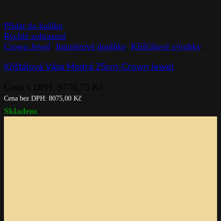
KŘIŠŤÁLOVÁ VÁZA
Cena s DPH:
10537,89
Kč
Cena bez DPH:
8709,00
Kč
Skladem
Přidat do košíku
Rychlé zobrazení
Crown Jewel
,
Křišťálové výrobky
,
Rogaska
,
Sklenice
,
Stolováni
Čajový šálek / křišťálový šálek-Crown Jewel
Cena s DPH:
1235,41
Kč
Cena bez DPH:
1021,00
Kč
Skladem