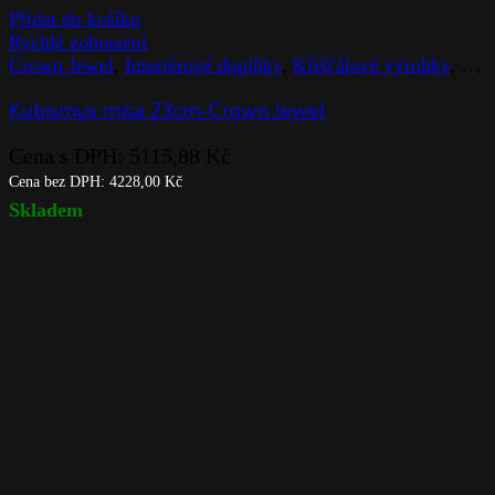
Přidat do košíku
Rychlé zobrazení
Crown Jewel
,
Interiérové doplňky
,
Křišťálové výrobky
,
Mís
Kubismus mísa 12cm-Crown Jewel
Cena s DPH:
1235,41
Kč
Cena bez DPH:
1021,00
Kč
Skladem
Přidat do košíku
Rychlé zobrazení