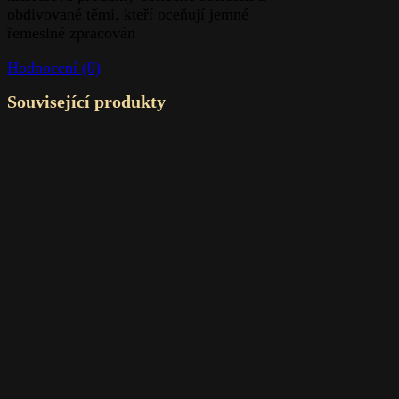
Sdílet:
Share:
Facebook
Twitter
LinkedIn
Telegram
Pinterest
Popis
Hodnocení (0)
Popis
Rogaska je proslulá slovinská značka
křišťálu známá svým vynikajícím
řemeslným zpracováním a elegantním
designem. Společnost Rogaska byla
založena v roce 1927 a má bohaté