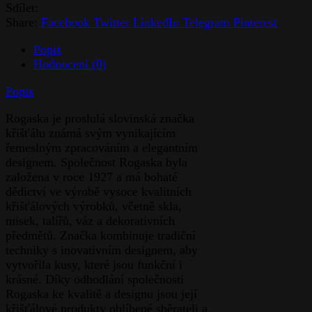
servis.
Cena s DPH:
1465,31
Kč
Cena bez DPH:
1211,00
Kč
Odlivka
2ks-
Přidat do košíku
Olymp
Kupujte ihned
quantity