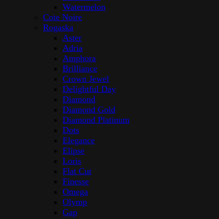
Watermelon
Cote Noire
Rogaska
Aster
Adria
Amphora
Brilliance
Crown Jewel
Delightful Day
Diamond
Diamond Gold
Diamond Platinum
Dots
Elegance
Elipse
Loris
Flat Cut
Finesse
Omega
Olymp
Gap