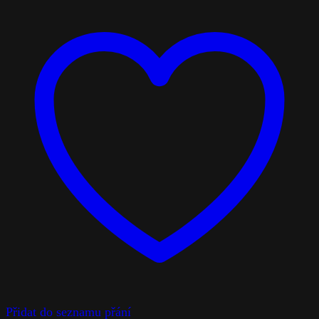
Sklenice
Highball
z kolekce
Olymp
od společnosti
Rogaška
jsou elegantní křišťálové sklenice navržené pro
podávání nápojů, jako jsou džusy, pivo nebo koktejly.
Klíčové vlastnosti:
Materiál:
Vysoce kvalitní ručně foukaný křišťál
Design:
Klasický řezaný vzor s plochými řezy, který
dodává sklenicím sofistikovaný vzhled
Rozměry:
Výška 135 mm
Kapacita:
Přibližně 400 ml
Balení:
Sada obsahuje 2 sklenice
Tyto sklenice jsou ideální pro servírování různých nápojů a
díky svému jedinečnému designu obohatí každý stolní