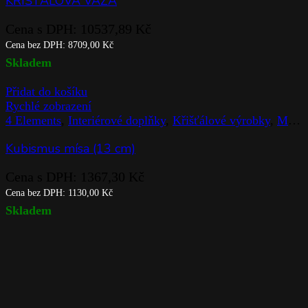
Přidat do košíku
Rychlé zobrazení
Adria
,
Křišťálové výrobky
,
Rogaska
,
Sklenice
,
Stolováni
,
Z
Kalíšek (2 ks)