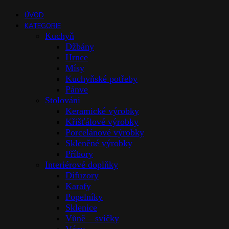
ÚVOD
KATEGORIE
Kuchyň
Džbány
Hrnce
Mísy
Kuchyňské potřeby
Pánve
Stolováni
Keramické výrobky
Křišťálové výrobky
Porcelánové výrobky
Skleněné výrobky
Příbory
Interiérové doplňky
Difuzory
Karafy
Popelníky
Sklenice
Vůně – svíčky