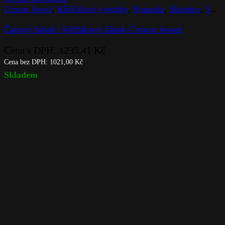
Cena bez DPH:
1130,00
Kč
Skladem
Přidat do košíku
Rychlé zobrazení
Adria
,
Interiérové doplňky
,
Křišťálové výrobky
,
Rogaska
,
V