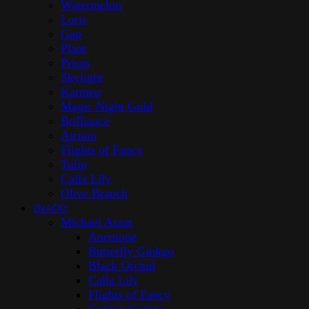
Watermelon
Loris
Gap
Plant
Prism
Skylight
Karmen
Magic Night Gold
Brilliance
Atrium
Flights of Fancy
Tulip
Calla Lily
Olive Branch
ZNAČKY
Michael Aram
Anemone
Butterfly Ginkgo
Black Orchid
Calla Lily
Flights of Fancy