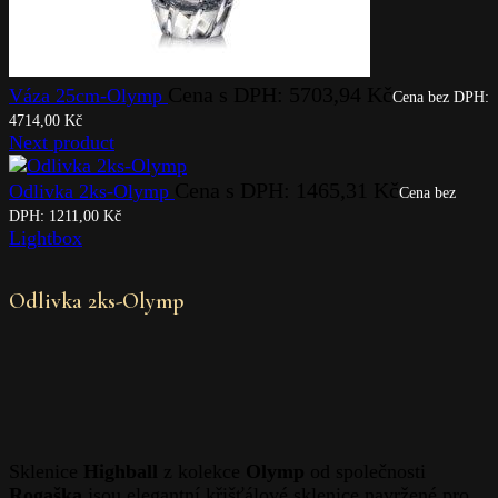
0
Cart
Home
»
Shop
»
Odlivka 2ks-Olymp
Previous product