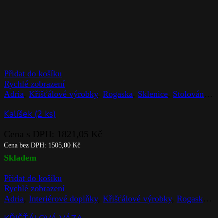
Přidat do košíku
Rychlé zobrazení
Adria
,
Křišťálové výrobky
,
Rogaska
,
Sklenice
,
Stolováni
,
Z
Kalíšek (2 ks)
Cena s DPH:
1821,05
Kč
Cena bez DPH:
1505,00
Kč
Skladem
Přidat do košíku
Rychlé zobrazení
Crown Jewel
,
Interiérové doplňky
,
Křišťálové výrobky
,
Rog
Křišťálová Váza Černá 25cm-Crown Jewel
Cena s DPH:
9770,75
Kč
Cena bez DPH:
8075,00
Kč
Skladem