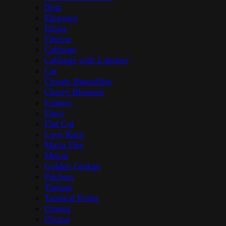
Dots
Elegance
Elipse
Finesse
Cabbage
Cabbage with Lobsters
Cat
Cloudy Butterflies
Cherry Blossom
Fantasy
Flora
Flat Cut
Love Knot
Maria Flor
Melon
Golden Ginkgo
Pitchers
Tomato
Tropical Fruits
Omega
Olymp