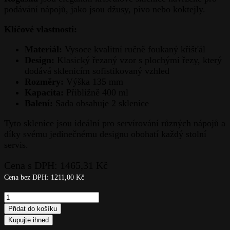
Cena s DPH:
5703,94
Kč
Váza 25cm-Olymp
Cena bez DPH:
4714,00
Kč
Next product
Cena s DPH:
1465,31
Kč
Odlivka 2ks-Olymp
Cena bez
DPH:
1211,00
Kč
Lightbox
Odlivka 2ks-Olymp