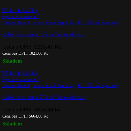
dědictví ve výrobě vysoce kvalitních
křišťálových výrobků, včetně skla,
misek, talířů, váz a dekorativních
předmětů. Značka kombinuje tradiční
techniky s inovativním designem, aby
vytvořila kusy, které jsou funkční i
krásné. Díky odhodlání společnosti
Rogaska ke kvalitě a designu jsou její
křišťálové produkty oblíbené sběrateli a
obdivované těmi, kteří oceňují jemné
řemeslné zpracován
Hodnocení (0)
Související produkty