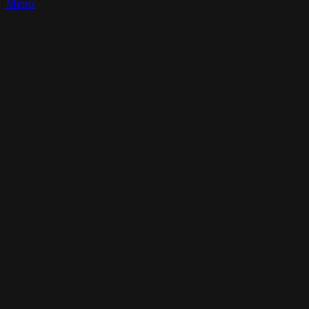
Search
Sign In
0
Seznam přání
0
Cart
Menu