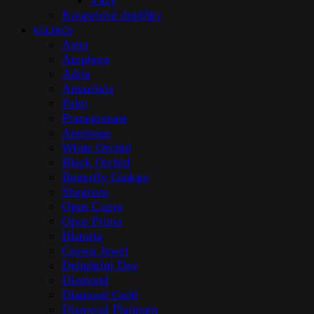
Vázy
Koupelové doplňky
KOLEKCE
Aster
Amphora
Adria
Amazōnia
Palm
Pomegranate
Anemone
White Orchid
Black Orchid
Butterfly Ginkgo
Shagreen
Opus Cupra
Opus Prima
Historia
Crown Jewel
Delightful Day
Diamond
Diamond Gold
Diamond Platinum