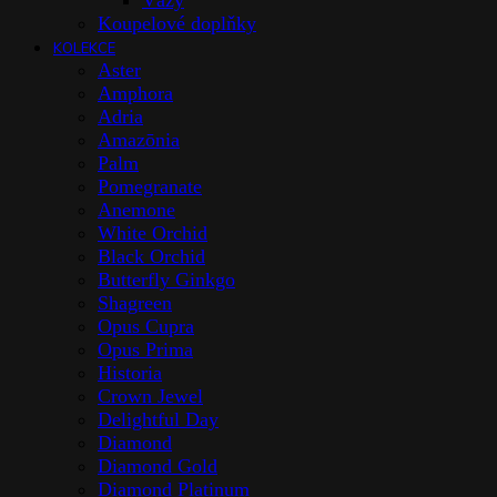
Vázy
Koupelové doplňky
KOLEKCE
Aster
Amphora
Adria
Amazōnia
Palm
Pomegranate
Anemone
White Orchid
Black Orchid
Butterfly Ginkgo
Shagreen
Opus Cupra
Opus Prima
Historia
Crown Jewel
Delightful Day
Diamond
Diamond Gold
Diamond Platinum