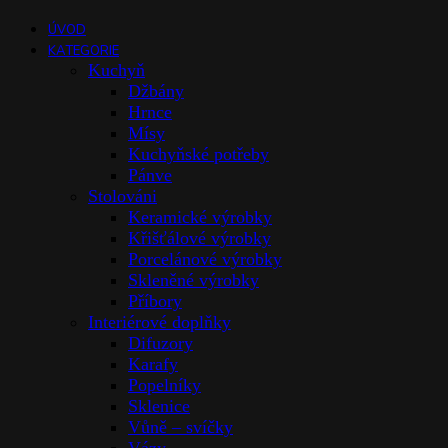
ÚVOD
KATEGORIE
Kuchyň
Džbány
Hrnce
Mísy
Kuchyňské potřeby
Pánve
Stolováni
Keramické výrobky
Křišťálové výrobky
Porcelánové výrobky
Skleněné výrobky
Příbory
Interiérové doplňky
Difuzory
Karafy
Popelníky
Sklenice
Vůně – svíčky