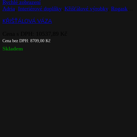
Rychlé zobrazení
Adria
,
Interiérové doplňky
,
Křišťálové výrobky
,
Rogaska
,
V
KŘIŠŤÁLOVÁ VÁZA
Cena s DPH:
10537,89
Kč
Cena bez DPH:
8709,00
Kč
Skladem