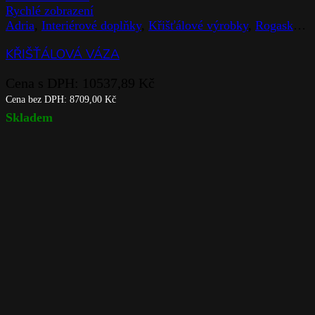
Rychlé zobrazení
Adria
,
Interiérové doplňky
,
Křišťálové výrobky
,
Rogaska
,
V
KŘIŠŤÁLOVÁ VÁZA
Cena s DPH:
10537,89
Kč
Cena bez DPH:
8709,00
Kč
Skladem