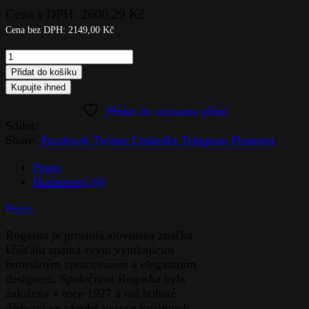
Cena s DPH:
2600,29
Kč
Cena bez DPH:
2149,00
Kč
Váza
25cm-
Přidat do košíku
Karmen
Kupujte ihned
quantity
Sdílet:
Share:
Facebook
Twitter
LinkedIn
Telegram
Pinterest
Popis
Hodnocení (0)
Popis
Rogaska je proslulá slovinská značka
křišťálu známá svým vynikajícím
řemeslným zpracováním a elegantním
designem. Společnost Rogaska byla
založena v roce 1927 a má bohaté
dědictví ve výrobě vysoce kvalitních