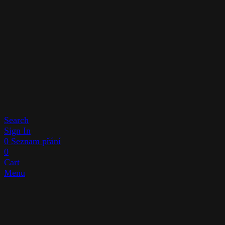
Search
Sign In
0
Seznam přání
0
Cart
Menu