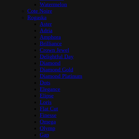
Watermelon
Cote Noire
Rogaska
Aster
Adria
Amphora
Brilliance
Crown Jewel
Delightful Day
Diamond
Diamond Gold
Diamond Platinum
Dots
Elegance
Elipse
Loris
Flat Cut
Finesse
Omega
Olymp
Gap