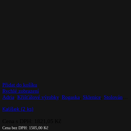
Přidat do košíku
Rychlé zobrazení
Adria
,
Křišťálové výrobky
,
Rogaska
,
Sklenice
,
Stolováni
,
Z
Kalíšek (2 ks)
Cena s DPH:
1821,05
Kč
Cena bez DPH:
1505,00
Kč