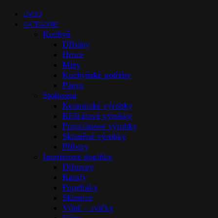
ÚVOD
KATEGORIE
Kuchyň
Džbány
Hrnce
Mísy
Kuchyňské potřeby
Pánve
Stolováni
Keramické výrobky
Křišťálové výrobky
Porcelánové výrobky
Skleněné výrobky
Příbory
Interiérové doplňky
Difuzory
Karafy
Popelníky
Sklenice
Vůně – svíčky