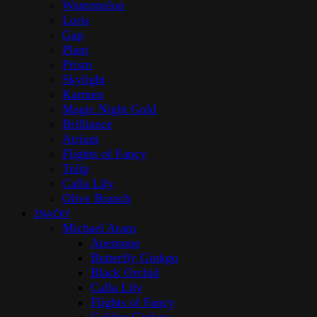
Watermelon
Loris
Gap
Plant
Prism
Skylight
Karmen
Magic Night Gold
Brilliance
Atrium
Flights of Fancy
Tulip
Calla Lily
Olive Branch
ZNAČKY
Michael Aram
Anemone
Butterfly Ginkgo
Black Orchid
Calla Lily
Flights of Fancy