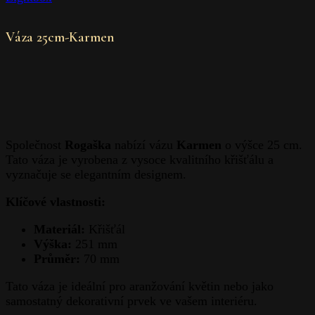
Váza 25cm-Karmen
Společnost
Rogaška
nabízí vázu
Karmen
o výšce 25 cm.
Tato váza je vyrobena z vysoce kvalitního křišťálu a
vyznačuje se elegantním designem.
Klíčové vlastnosti:
Materiál:
Křišťál
Výška:
251 mm
Průměr:
70 mm
Tato váza je ideální pro aranžování květin nebo jako
samostatný dekorativní prvek ve vašem interiéru.