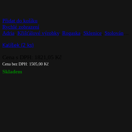
Přidat do košíku
Rychlé zobrazení
Adria
,
Křišťálové výrobky
,
Rogaska
,
Sklenice
,
Stolováni
,
Z
Kalíšek (2 ks)
Cena s DPH:
1821,05
Kč
Cena bez DPH:
1505,00
Kč
Skladem