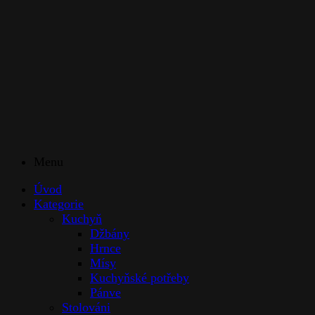
Menu
Úvod
Kategorie
Kuchyň
Džbány
Hrnce
Mísy
Kuchyňské potřeby
Pánve
Stolováni