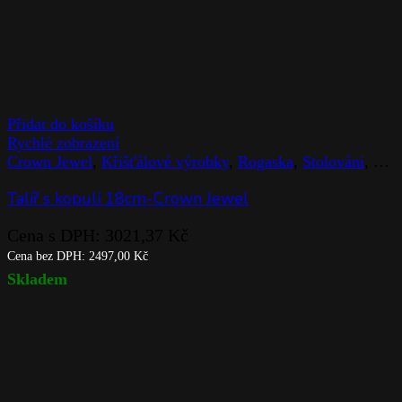
Přidat do košíku
Rychlé zobrazení
Crown Jewel
,
Křišťálové výrobky
,
Rogaska
,
Stolováni
,
Zna
Talíř s kopulí 18cm-Crown Jewel
Cena s DPH:
3021,37
Kč
Cena bez DPH:
2497,00
Kč
Skladem