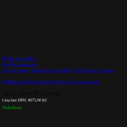
Přidat do košíku
Rychlé zobrazení
Crown Jewel
,
Interiérové doplňky
,
Křišťálové výrobky
,
Rog
Křišťálová Váza Modrá 25cm-Crown Jewel
Cena s DPH:
9770,75
Kč
Cena bez DPH:
8075,00
Kč
Skladem