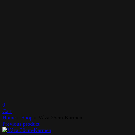
0
Cart
Home
»
Shop
»
Váza 25cm-Karmen
Previous product