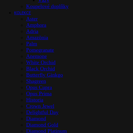
Vázy
Koupelové doplňky
KOLEKCE
Aster
Amphora
Adria
Amazōnia
Palm
Pomegranate
Anemone
White Orchid
Black Orchid
Butterfly Ginkgo
Shagreen
Opus Cupra
Opus Prima
Historia
Crown Jewel
Delightful Day
Diamond
Diamond Gold
Diamond Platinum