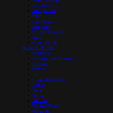
Golden Ginkgo
Love Knot
Pomegranate
Palm
Olive Branch
Shagreen
Cherry Blossom
Tulip
White Orchid
Bordallo Pinheiro
Amazōnia
Cabbage with Lobsters
Cabbage
Tomato
Cat
Cloudy Butterflies
Fantasy
Flora
Melon
Pitchers
Tropical Fruits
Maria Flor