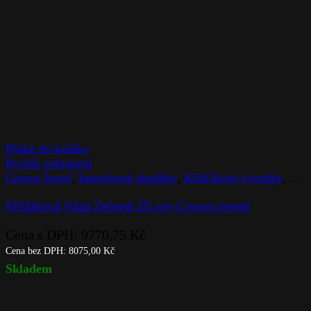
Přidat do košíku
Rychlé zobrazení
Crown Jewel
,
Interiérové doplňky
,
Křišťálové výrobky
,
Rog
Křišťálová Váza Zelená 25 cm-Crown Jewel
Cena s DPH:
9770,75
Kč
Cena bez DPH:
8075,00
Kč
Skladem