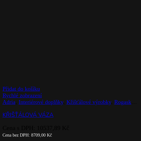
Přidat do košíku
Rychlé zobrazení
Adria
,
Interiérové doplňky
,
Křišťálové výrobky
,
Rogaska
,
V
KŘIŠŤÁLOVÁ VÁZA
Cena s DPH:
10537,89
Kč
Cena bez DPH:
8709,00
Kč