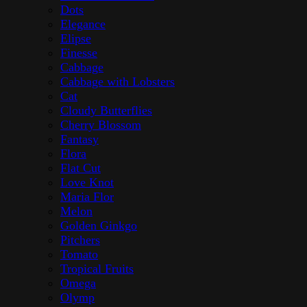
Dots
Elegance
Elipse
Finesse
Cabbage
Cabbage with Lobsters
Cat
Cloudy Butterflies
Cherry Blossom
Fantasy
Flora
Flat Cut
Love Knot
Maria Flor
Melon
Golden Ginkgo
Pitchers
Tomato
Tropical Fruits
Omega
Olymp