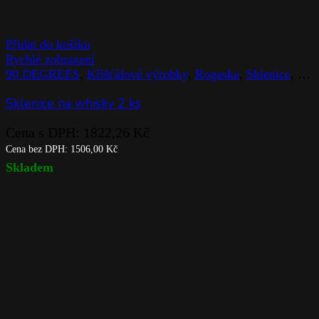
Přidat do košíku
Rychlé zobrazení
90 DEGREES
,
Křišťálové výrobky
,
Rogaska
,
Sklenice
,
Sto
Sklenice na whisky 2 ks
Cena s DPH:
1822,26
Kč
Cena bez DPH:
1506,00
Kč
Skladem