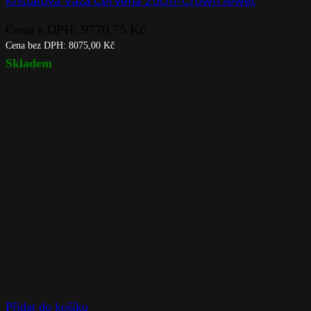
Křišťálová Váza Červená 25cm-Crown Jewel
Cena s DPH:
9770,75
Kč
Cena bez DPH:
8075,00
Kč
Skladem
Přidat do košíku