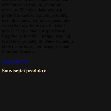
křišťálových výrobků, včetně skla,
misek, talířů, váz a dekorativních
předmětů. Značka kombinuje tradiční
techniky s inovativním designem, aby
vytvořila kusy, které jsou funkční i
krásné. Díky odhodlání společnosti
Rogaska ke kvalitě a designu jsou její
křišťálové produkty oblíbené sběrateli a
obdivované těmi, kteří oceňují jemné
řemeslné zpracován
Hodnocení (0)
Související produkty