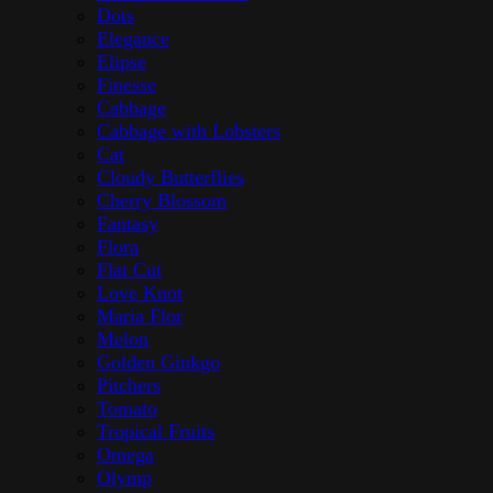
Dots
Elegance
Elipse
Finesse
Cabbage
Cabbage with Lobsters
Cat
Cloudy Butterflies
Cherry Blossom
Fantasy
Flora
Flat Cut
Love Knot
Maria Flor
Melon
Golden Ginkgo
Pitchers
Tomato
Tropical Fruits
Omega
Olymp