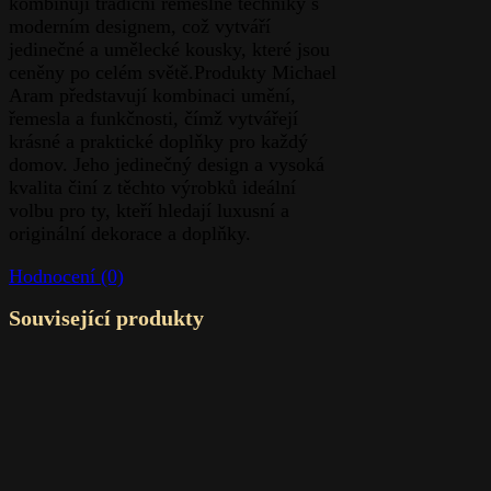
kombinují tradiční řemeslné techniky s
moderním designem, což vytváří
jedinečné a umělecké kousky, které jsou
ceněny po celém světě.Produkty Michael
Aram představují kombinaci umění,
řemesla a funkčnosti, čímž vytvářejí
krásné a praktické doplňky pro každý
domov. Jeho jedinečný design a vysoká
kvalita činí z těchto výrobků ideální
volbu pro ty, kteří hledají luxusní a
originální dekorace a doplňky.
Hodnocení (0)
Související produkty