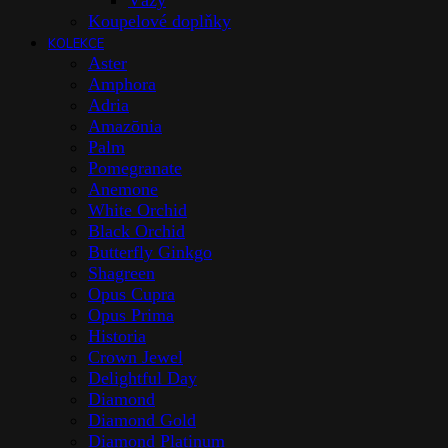
Vázy
Koupelové doplňky
KOLEKCE
Aster
Amphora
Adria
Amazōnia
Palm
Pomegranate
Anemone
White Orchid
Black Orchid
Butterfly Ginkgo
Shagreen
Opus Cupra
Opus Prima
Historia
Crown Jewel
Delightful Day
Diamond
Diamond Gold
Diamond Platinum