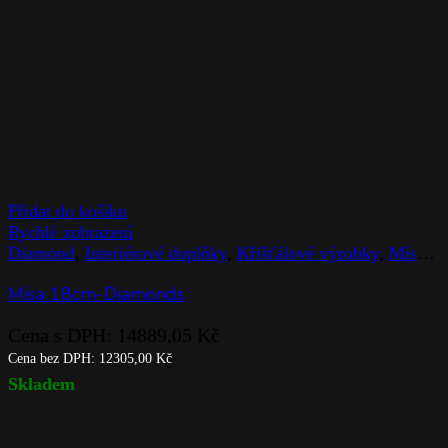
Přidat do košíku
Rychlé zobrazení
Diamond
,
Interiérové doplňky
,
Křišťálové výrobky
,
Mísy
,
R
Mísa 18cm-Diamonds
Cena s DPH:
14889,05
Kč
Cena bez DPH:
12305,00
Kč
Skladem