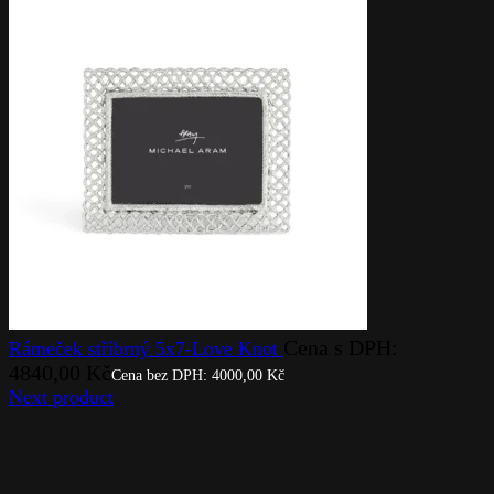
Cena s DPH:
Rámeček stříbrný 5x7-Love Knot
4840,00
Kč
Cena bez DPH:
4000,00
Kč
Next product