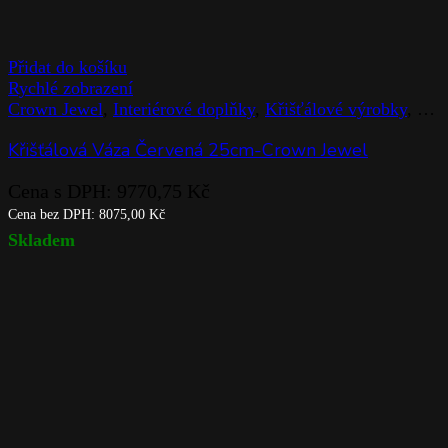
Přidat do košíku
Rychlé zobrazení
Crown Jewel
,
Interiérové doplňky
,
Křišťálové výrobky
,
Rog
Křišťálová Váza Červená 25cm-Crown Jewel
Cena s DPH:
9770,75
Kč
Cena bez DPH:
8075,00
Kč
Skladem