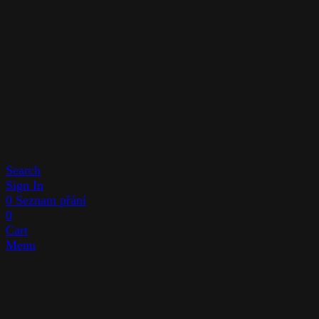
Search
Sign In
0
Seznam přání
0
Cart
Menu