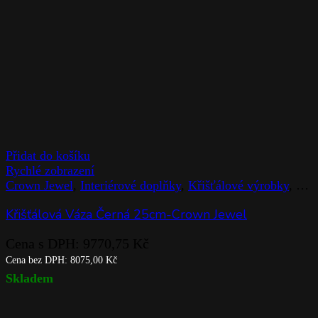
Přidat do košíku
Rychlé zobrazení
Crown Jewel
,
Interiérové doplňky
,
Křišťálové výrobky
,
Rog
Křišťálová Váza Černá 25cm-Crown Jewel
Cena s DPH:
9770,75
Kč
Cena bez DPH:
8075,00
Kč
Skladem