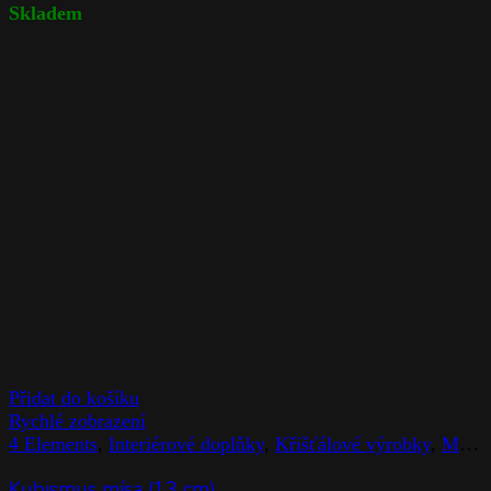
Skladem
Přidat do košíku
Rychlé zobrazení
4 Elements
,
Interiérové doplňky
,
Křišťálové výrobky
,
Mísy
Kubismus mísa (13 cm)