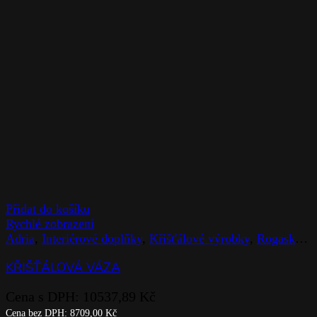
Přidat do košíku
Rychlé zobrazení
Adria
,
Interiérové doplňky
,
Křišťálové výrobky
,
Rogaska
,
V
KŘIŠŤÁLOVÁ VÁZA
Cena s DPH:
10537,89
Kč
Cena bez DPH:
8709,00
Kč