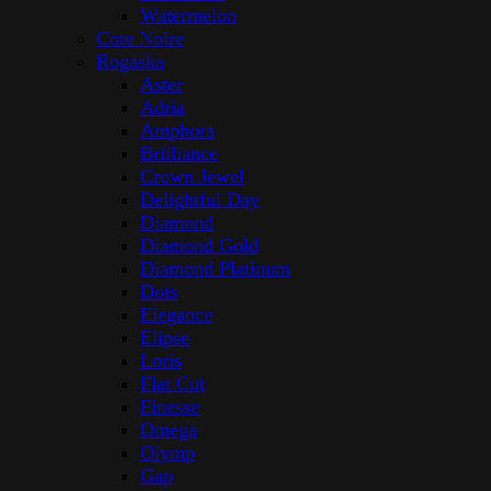
Watermelon
Cote Noire
Rogaska
Aster
Adria
Amphora
Brilliance
Crown Jewel
Delightful Day
Diamond
Diamond Gold
Diamond Platinum
Dots
Elegance
Elipse
Loris
Flat Cut
Finesse
Omega
Olymp
Gap