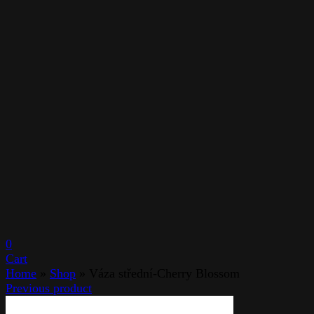
0
Cart
Home
»
Shop
»
Váza střední-Cherry Blossom
Previous product