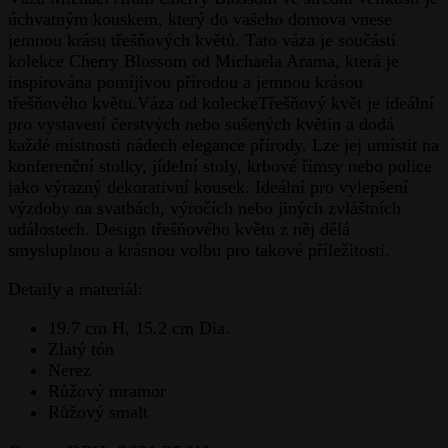
úchvatným kouskem, který do vašeho domova vnese
jemnou krásu třešňových květů. Tato váza je součástí
kolekce Cherry Blossom od Michaela Arama, která je
inspirována pomíjivou přírodou a jemnou krásou
třešňového květu.Váza od koleckeTřešňový květ je ideální
pro vystavení čerstvých nebo sušených květin a dodá
každé místnosti nádech elegance přírody. Lze jej umístit na
konferenční stolky, jídelní stoly, krbové římsy nebo police
jako výrazný dekorativní kousek. Ideální pro vylepšení
výzdoby na svatbách, výročích nebo jiných zvláštních
událostech. Design třešňového květu z něj dělá
smysluplnou a krásnou volbu pro takové příležitosti.
Detaily a materiál:
19.7 cm H, 15.2 cm Dia.
Zlatý tón
Nerez
Růžový mramor
Růžový smalt