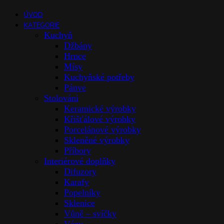
ÚVOD
KATEGORIE
Kuchyň
Džbány
Hrnce
Mísy
Kuchyňské potřeby
Pánve
Stolováni
Keramické výrobky
Křišťálové výrobky
Porcelánové výrobky
Skleněné výrobky
Příbory
Interiérové doplňky
Difuzory
Karafy
Popelníky
Sklenice
Vůně – svíčky