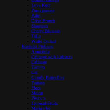
Golden Ginkgo
Love Knot
Pomegranate
Palm
Olive Branch
Shagreen
Cherry Blossom
Tulip
White Orchid
Bordallo Pinheiro
Amazōnia
Cabbage with Lobsters
Cabbage
Tomato
Cat
Cloudy Butterflies
Fantasy
Flora
Melon
Pitchers
Tropical Fruits
Maria Flor