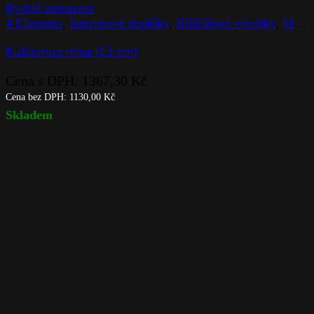
Rychlé zobrazení
4 Elements
,
Interiérové doplňky
,
Křišťálové výrobky
,
Mísy
Kubismus mísa (13 cm)
Cena s DPH:
1367,30
Kč
Cena bez DPH:
1130,00
Kč
Skladem