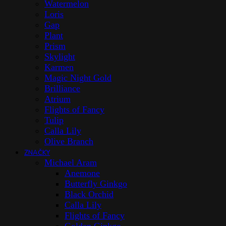
Watermelon
Loris
Gap
Plant
Prism
Skylight
Karmen
Magic Night Gold
Brilliance
Atrium
Flights of Fancy
Tulip
Calla Lily
Olive Branch
ZNAČKY
Michael Aram
Anemone
Butterfly Ginkgo
Black Orchid
Calla Lily
Flights of Fancy