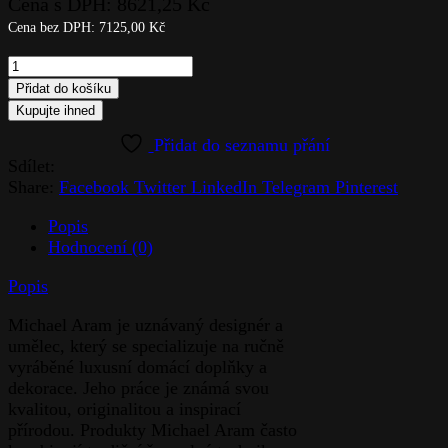
Cena s DPH:
8621,25
Kč
Cena bez DPH:
7125,00
Kč
Váza
střední-
Přidat do košíku
Cherry
Kupujte ihned
Blossom
quantity
Sdílet:
Share:
Facebook
Twitter
LinkedIn
Telegram
Pinterest
Popis
Hodnocení (0)
Popis
Michael Aram je uznávaný designér a
umělec, který se specializuje na ručně
vyráběné luxusní domácí doplňky a
dekorace. Jeho práce je známá svou
kvalitou, originalitou a inspirací
přírodou. Produkty Michael Aram často