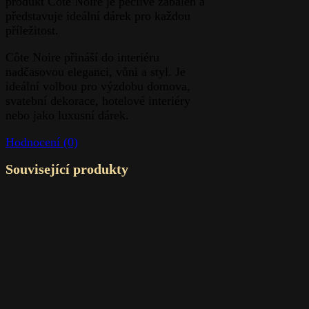
produkt Côte Noire je pečlivě zabalen a
představuje ideální dárek pro každou
příležitost.
Côte Noire přináší do interiéru
nadčasovou eleganci, vůni a styl. Je
ideální volbou pro výzdobu domova,
svatební dekorace, hotelové interiéry
nebo jako luxusní dárek.
Hodnocení (0)
Související produkty