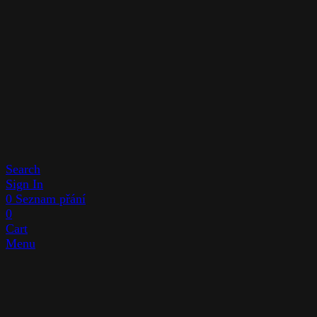
Search
Sign In
0
Seznam přání
0
Cart
Menu