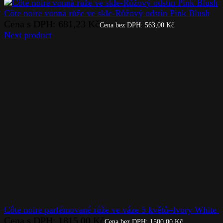
Côte noire vonná růže ve skle-Růžový odstín Pink Blush
Cena s DPH:
681,23
Kč
Cena bez DPH:
563,00
Kč
Next product
Côte noire parfémované růže ve váze 5 květů–Ivory White
Cena s DPH:
1815,00
Kč
Cena bez DPH:
1500,00
Kč