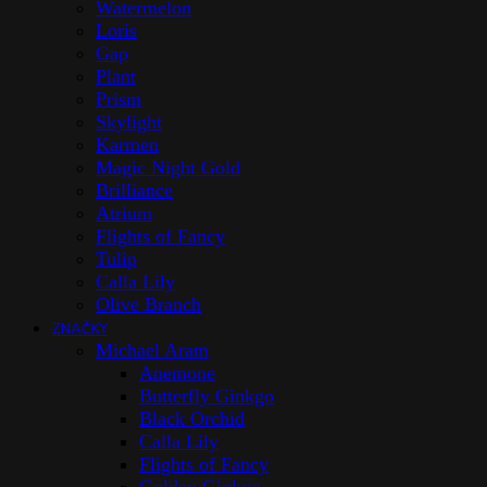
Watermelon
Loris
Gap
Plant
Prism
Skylight
Karmen
Magic Night Gold
Brilliance
Atrium
Flights of Fancy
Tulip
Calla Lily
Olive Branch
ZNAČKY
Michael Aram
Anemone
Butterfly Ginkgo
Black Orchid
Calla Lily
Flights of Fancy