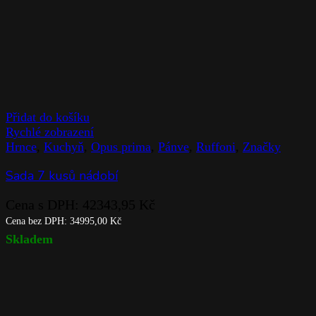
Přidat do košíku
Rychlé zobrazení
Hrnce
,
Kuchyň
,
Opus prima
,
Pánve
,
Ruffoni
,
Značky
Sada 7 kusů nádobí
Cena s DPH:
42343,95
Kč
Cena bez DPH:
34995,00
Kč
Skladem