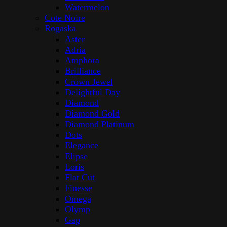
Watermelon
Cote Noire
Rogaska
Aster
Adria
Amphora
Brilliance
Crown Jewel
Delightful Day
Diamond
Diamond Gold
Diamond Platinum
Dots
Elegance
Elipse
Loris
Flat Cut
Finesse
Omega
Olymp
Gap