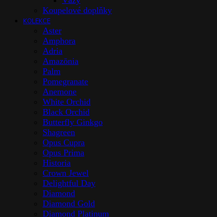
Vázy
Koupelové doplňky
KOLEKCE
Aster
Amphora
Adria
Amazōnia
Palm
Pomegranate
Anemone
White Orchid
Black Orchid
Butterfly Ginkgo
Shagreen
Opus Cupra
Opus Prima
Historia
Crown Jewel
Delightful Day
Diamond
Diamond Gold
Diamond Platinum