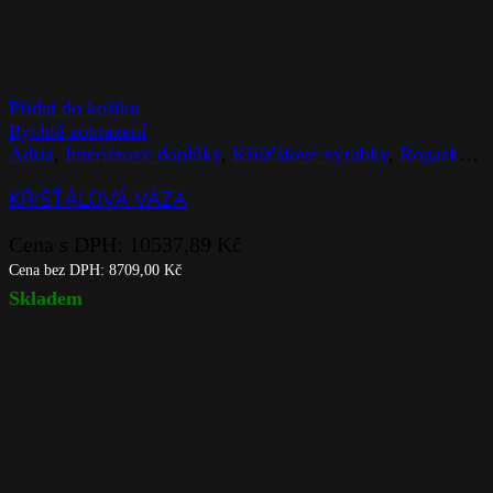
Přidat do košíku
Rychlé zobrazení
Adria
,
Interiérové doplňky
,
Křišťálové výrobky
,
Rogaska
,
V
KŘIŠŤÁLOVÁ VÁZA
Cena s DPH:
10537,89
Kč
Cena bez DPH:
8709,00
Kč
Skladem