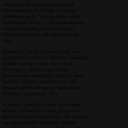
interiérových dekorací inspirovaná
francouzským venkovem a elegancí
pařížského stylu. Spojuje krásu ručně
vyráběných květin s uměním parfemace
a nabízí produkty, které jsou nejen
vizuálně působivé, ale také příjemně
voní.
Produkty Côte Noire jsou známé svou
výjimečnou kvalitou a důrazem na detail.
Umělé květiny značky jsou ručně
tvarované a ošetřené speciálním
povrchem pro realistický vzhled i dotek.
Součástí každého aranžmá jsou také
luxusní parfémové spreje, které dodají
květinám autentickou vůni.
V nabídce značky najdete také vonné
svíčky z přírodního vosku, difuzéry a
dárková balení navržená tak, aby potěšila
i ty nejnáročnější zákazníky. Každý