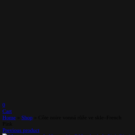
0
Cart
Home
»
Shop
»
Côte noire vonná růže ve skle–French
Pink
Previous product