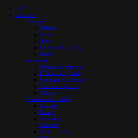
ÚVOD
KATEGORIE
Kuchyň
Džbány
Hrnce
Mísy
Kuchyňské potřeby
Pánve
Stolováni
Keramické výrobky
Křišťálové výrobky
Porcelánové výrobky
Skleněné výrobky
Příbory
Interiérové doplňky
Difuzory
Karafy
Popelníky
Sklenice
Vůně – svíčky