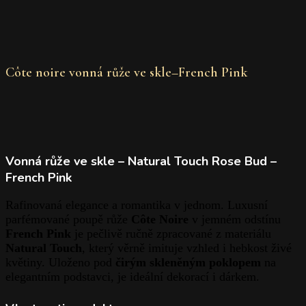
Côte noire vonná růže ve skle–French Pink
Vonná růže ve skle – Natural Touch Rose Bud –
French Pink
Rafinovaná elegance a romantika v jednom. Luxusní
parfémované poupě růže
Côte Noire
v jemném odstínu
French Pink
je pečlivě ručně zpracované z materiálu
Natural Touch
, který věrně imituje vzhled i hebkost živé
květiny. Uloženo pod
čirým skleněným poklopem
na
elegantním podstavci, je ideální dekorací i dárkem.