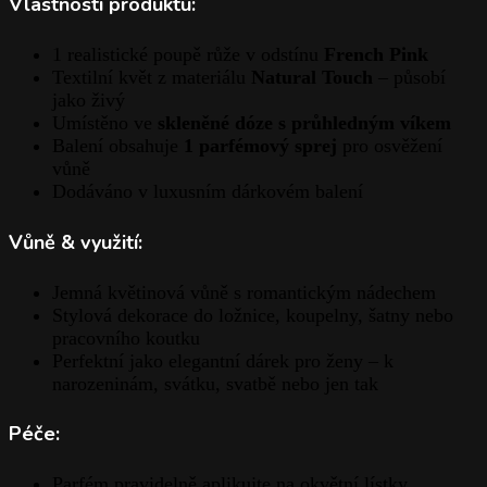
Vlastnosti produktu:
1 realistické poupě růže v odstínu
French Pink
Textilní květ z materiálu
Natural Touch
– působí
jako živý
Umístěno ve
skleněné dóze s průhledným víkem
Balení obsahuje
1 parfémový sprej
pro osvěžení
vůně
Dodáváno v luxusním dárkovém balení
Vůně & využití:
Jemná květinová vůně s romantickým nádechem
Stylová dekorace do ložnice, koupelny, šatny nebo
pracovního koutku
Perfektní jako elegantní dárek pro ženy – k
narozeninám, svátku, svatbě nebo jen tak
Péče:
Parfém pravidelně aplikujte na okvětní lístky