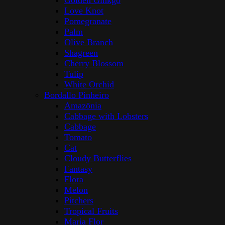
Golden Ginkgo
Love Knot
Pomegranate
Palm
Olive Branch
Shagreen
Cherry Blossom
Tulip
White Orchid
Bordallo Pinheiro
Amazōnia
Cabbage with Lobsters
Cabbage
Tomato
Cat
Cloudy Butterflies
Fantasy
Flora
Melon
Pitchers
Tropical Fruits
Maria Flor