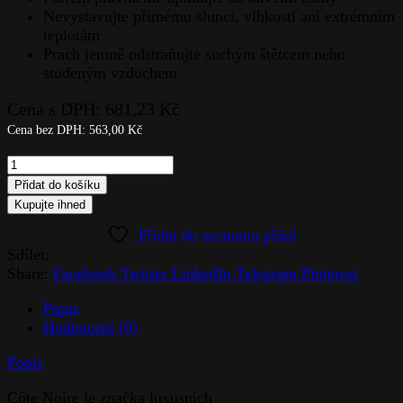
Nevystavujte přímému slunci, vlhkosti ani extrémním
teplotám
Prach jemně odstraňujte suchým štětcem nebo
studeným vzduchem
Cena s DPH:
681,23
Kč
Cena bez DPH:
563,00
Kč
Côte
noire
Přidat do košíku
vonná
Kupujte ihned
růže
ve
Sdílet:
skle–
Share:
Facebook
Twitter
LinkedIn
Telegram
Pinterest
French
Pink
Popis
quantity
Hodnocení (0)
Popis
Côte Noire je značka luxusních