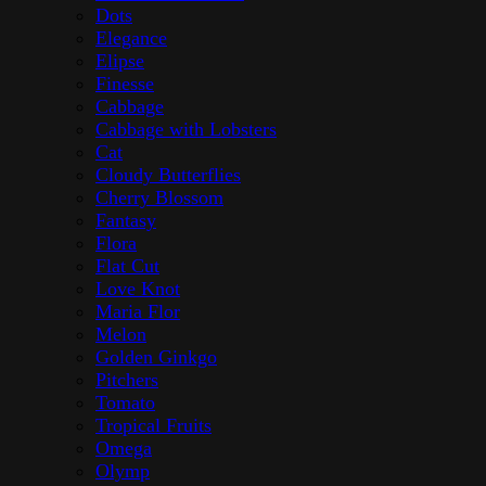
Dots
Elegance
Elipse
Finesse
Cabbage
Cabbage with Lobsters
Cat
Cloudy Butterflies
Cherry Blossom
Fantasy
Flora
Flat Cut
Love Knot
Maria Flor
Melon
Golden Ginkgo
Pitchers
Tomato
Tropical Fruits
Omega
Olymp