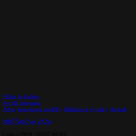
Přidat do košíku
Rychlé zobrazení
Adria
,
Interiérové doplňky
,
Křišťálové výrobky
,
Rogaska
,
V
KŘIŠŤÁLOVÁ VÁZA
Cena s DPH:
10537,89
Kč