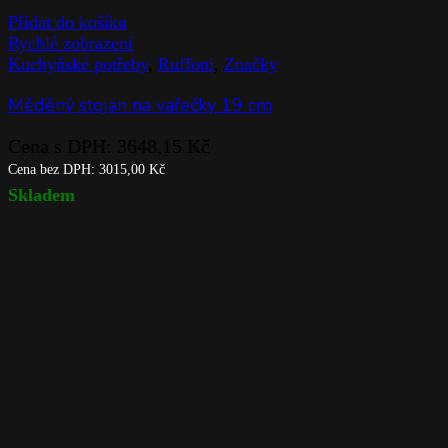
Přidat do košíku
Rychlé zobrazení
Kuchyňské potřeby
,
Ruffoni
,
Značky
Měděný stojan na vařečky 19 cm
Cena s DPH:
3648,15
Kč
Cena bez DPH:
3015,00
Kč
Skladem